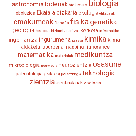
biologia
astronomia
bideoak
biokimika
Ekaia aldizkaria
ekologia
eboluzioa
elikagaiak
fisika
emakumeak
genetika
filosofia
geologia
ikerketa
historia
informatika
hizkuntzalaritza
kimika
ingurumena
ingeniaritza
klima-
itsasoa
aldaketa
laburpena
mapping_ignorance
medikuntza
matematika
materialak
osasuna
neurozientzia
mikrobiologia
neurologia
teknologia
psikologia
paleontologia
soziologia
zientzia
zientzialariak
zoologia