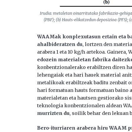
Irudia: metaletan oinarritutako fabrikazio-gehig
(PBF); (b) Hauts-elikatzedun deposizioa (PFS); (
WAAMak konplexutasun ertain eta ba
ahalbideratzen du
, lortzen den materi
arabera 1 eta 10 kg/h artekoa. Gainera,
edozein materialetan fabrika daitezk
konbentzionalerako erabiltzen diren ha
lehengaiak eta hari hauek material anit
metalikoak erabiltzeak baditu zenbait 
hari formatuan hauts formatuan baino 
materialetan eta hautsen gestiorako si
teknologia konbentzionalen aldean W
murrizten du
, soilik behar den lekuan 
Bero-iturriaren arabera hiru WAAM pr