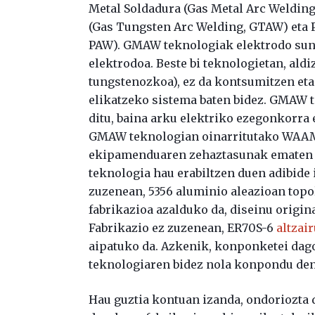
Metal Soldadura (Gas Metal Arc Weldin
(Gas Tungsten Arc Welding, GTAW) eta 
PAW). GMAW teknologiak elektrodo sunts
elektrodoa. Beste bi teknologietan, ald
tungstenozkoa), ez da kontsumitzen eta
elikatzeko sistema baten bidez. GMAW 
ditu, baina arku elektriko ezegonkorra e
GMAW teknologian oinarritutako WAAM p
ekipamenduaren zehaztasunak ematen d
teknologia hau erabiltzen duen adibide i
zuzenean, 5356 aluminio aleazioan top
fabrikazioa azalduko da, diseinu origin
Fabrikazio ez zuzenean, ER70S-6
altzai
aipatuko da. Azkenik, konponketei dag
teknologiaren bidez nola konpondu den
Hau guztia kontuan izanda, ondoriozta