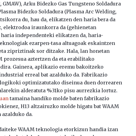
g, GMAW), Arku Bidezko Gas Tungsteno Soldadura
Plasma Bidezko Soldadura (Plasma Arc Welding,
ikorra du, hau da, elikatzen den haria bera da
iz, elektrodoa iraunkorra da (gehienetan
 haria independenteki elikatzen da, haria-
teknologiak ezarpen-tasa altuagoak eskaintzen
ta zipriztinak sor ditzake. Hala, lan honetan
rozesua aztertzen da eta erabilitako
ira. Gainera, aplikazio eremu bakoitzeko
ndustrial erreal bat azalduko da. Fabrikazio
ologikoki optimizatutako diseinua duen dorrearen
alarekin alderatuta %31ko pisu aurrezkia lortuz.
ruan
tamaina handiko molde baten fabrikazio
okienez, H13 altzairuzko molde higatu bat WAAM
 azalduko da.
 daiteke WAAM teknologia etorkizun handia izan