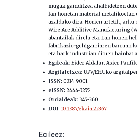
mugak gainditzea ahalbidetzen dute.
lan honetan material metalikoetan 
azalduko dira. Horien artetik, arku 
Wire Arc Additive Manufacturing (W
abantailak direla eta. Lan honen 
fabrikazio-gehigarriaren barruan k
eta hark industrian dituen hainbat 
Egileak
:
Eider Aldalur, Asier Panfi
Argitaletxea
: UPV/EHUko argitalpe
ISSN
:
0214-9001
eISSN:
2444-3255
Orrialdeak
: 3
45-360
DOI
:
10.1387/ekaia.22367
Egileez: