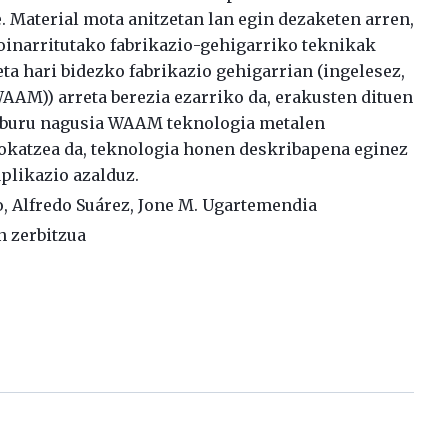
 Material mota anitzetan lan egin dezaketen arren,
oinarritutako fabrikazio-gehigarriko teknikak
eta hari bidezko fabrikazio gehigarrian (ingelesez,
AAM)) arreta berezia ezarriko da, erakusten dituen
helburu nagusia WAAM teknologia metalen
okatzea da, teknologia honen deskribapena eginez
aplikazio azalduz.
lo, Alfredo Suárez, Jone M. Ugartemendia
n zerbitzua