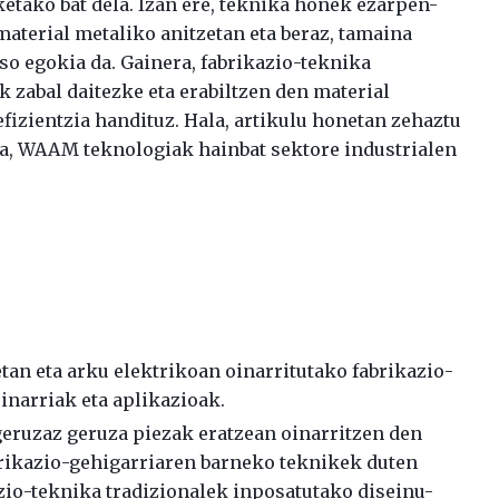
etako bat dela. Izan ere, teknika honek ezarpen-
material metaliko anitzetan eta beraz, tamaina
so egokia da. Gainera, fabrikazio-teknika
 zabal daitezke eta erabiltzen den material
efizientzia handituz. Hala, artikulu honetan zehaztu
la, WAAM teknologiak hainbat sektore industrialen
etan eta arku elektrikoan oinarritutako fabrikazio-
narriak eta aplikazioak
.
geruzaz geruza piezak eratzean oinarritzen den
rikazio-gehigarriaren barneko teknikek duten
kazio-teknika tradizionalek inposatutako diseinu-