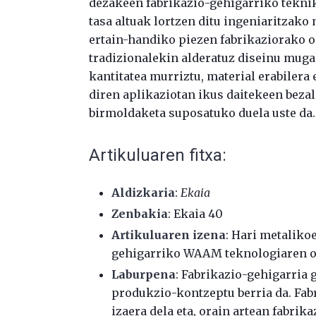
dezakeen fabrikazio-gehigarriko teknik
tasa altuak lortzen ditu ingeniaritzako 
ertain-handiko piezen fabrikaziorako o
tradizionalekin alderatuz diseinu mugak
kantitatea murriztu, material erabilera 
diren aplikaziotan ikus daitekeen beza
birmoldaketa suposatuko duela uste da.
Artikuluaren fitxa:
Aldizkaria
:
Ekaia
Zenbakia
: Ekaia 40
Artikuluaren izena
:
Hari meta
liko
gehigarriko WAAM teknologiaren oi
Laburpena
: Fabrikazio-gehigarria 
produkzio-kontzeptu berria da. Fab
izaera dela eta, orain artean fabri