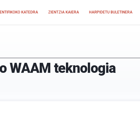
IENTIFIKOKO KATEDRA
ZIENTZIA KAIERA
HARPIDETU BULETINERA
iko WAAM teknologia