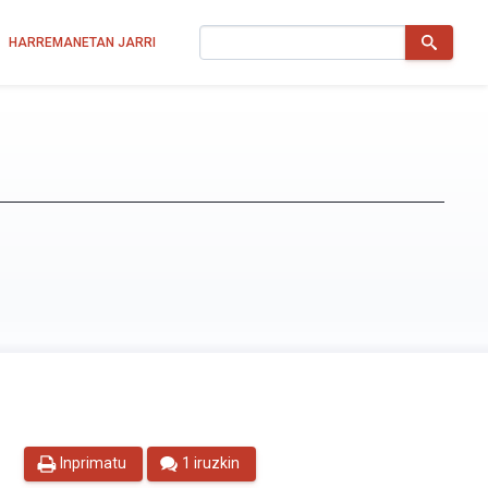
Bilatu
HARREMANETAN JARRI
Inprimatu
1 iruzkin