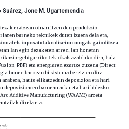
o Suárez
, Jone M. Ugartemendia
iezak eratzean oinarritzen den produkzio
riaren barneko teknikek duten izaera dela eta,
izionalek inposatutako diseinu mugak gainditzea
zetan lan egin dezaketen arren, lan honetan
brikazio-gehigarriko teknikak azalduko dira, hala
usion, PBF) eta energiaren ezartze zuzena (Direct
gia honen barnean bi sistema bereizten dira
 arabera, hauts elikatzedun deposizioa eta hari
un deposizioaren barnean arku eta hari bidezko
e Arc Additive Manufacturing (WAAM)) arreta
ntailak direla eta.