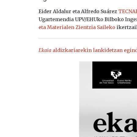
Eider Aldalur eta Alfredo Suárez
TECNA
Ugartemendia UPV/EHUko Bilboko Inge
eta Materialen Zientzia Saileko
ikertzai
Ekaia
aldizkariarekin lankidetzan egind