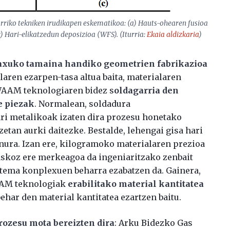
arriko tekniken irudikapen eskematikoa: (a) Hauts-ohearen fusioa
c) Hari-elikatzedun deposizioa (WFS). (Iturria:
Ekaia
aldizkaria
)
xuko tamaina handiko geometrien fabrikazioa
alaren ezarpen-tasa altua baita, materialaren
 WAAM teknologiaren bidez s
oldagarria den
e piezak
. Normalean, soldadura
ri metalikoak izaten dira prozesu honetako
zetan aurki daitezke. Bestalde, lehengai gisa hari
onura. Izan ere, kilogramoko materialaren prezioa
askoz ere merkeagoa da ingeniaritzako zenbait
stema konplexuen beharra ezabatzen da. Gainera,
AAM teknologiak
erabilitako material kantitatea
behar den material kantitatea ezartzen baitu.
ozesu mota bereizten dira
: Arku Bidezko Gas