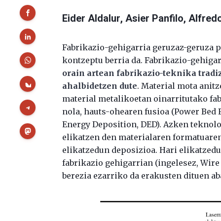
Eider Aldalur
, Asier Panfilo
, Alfred
Fabrikazio-gehigarria geruzaz-geruza p
kontzeptu berria da. Fabrikazio-gehigar
orain artean fabrikazio-teknika trad
ahalbidetzen dute
. Material mota anit
material metalikoetan oinarritutako fa
nola, hauts-ohearen fusioa (Power Bed F
Energy Deposition, DED). Azken teknolo
elikatzen den materialaren formatuaren
elikatzedun deposizioa. Hari elikatzed
fabrikazio gehigarrian (ingelesez, Wir
berezia ezarriko da erakusten dituen aba