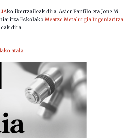
LIA
ko ikertzaileak dira.
Asier Panfilo eta Jone M.
niaritza Eskolako
Meatze Metalurgia Ingeniaritza
leak dira.
ako atala.