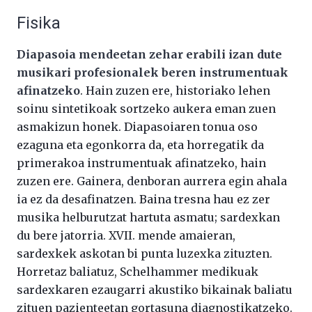
Fisika
Diapasoia mendeetan zehar erabili izan dute
musikari profesionalek beren instrumentuak
afinatzeko
. Hain zuzen ere, historiako lehen
soinu sintetikoak sortzeko aukera eman zuen
asmakizun honek. Diapasoiaren tonua oso
ezaguna eta egonkorra da, eta horregatik da
primerakoa instrumentuak afinatzeko, hain
zuzen ere. Gainera, denboran aurrera egin ahala
ia ez da desafinatzen. Baina tresna hau ez zer
musika helburutzat hartuta asmatu; sardexkan
du bere jatorria. XVII. mende amaieran,
sardexkek askotan bi punta luzexka zituzten.
Horretaz baliatuz, Schelhammer medikuak
sardexkaren ezaugarri akustiko bikainak baliatu
zituen pazienteetan gortasuna diagnostikatzeko.