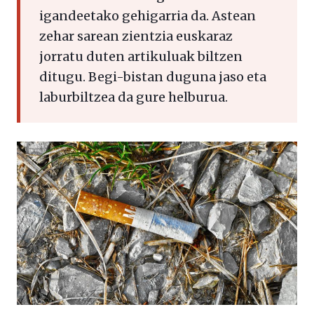
igandeetako gehigarria da. Astean
zehar sarean zientzia euskaraz
jorratu duten artikuluak biltzen
ditugu. Begi-bistan duguna jaso eta
laburbiltzea da gure helburua.