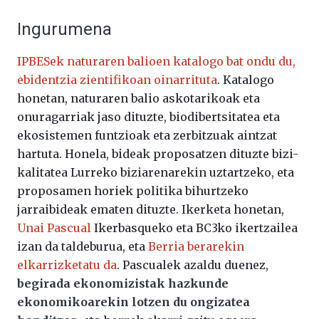
Ingurumena
IPBESek naturaren balioen katalogo bat ondu du,
ebidentzia zientifikoan oinarrituta
. Katalogo
honetan, naturaren balio askotarikoak eta
onuragarriak jaso dituzte, biodibertsitatea eta
ekosistemen funtzioak eta zerbitzuak aintzat
hartuta. Honela, bideak proposatzen dituzte bizi-
kalitatea Lurreko biziarenarekin uztartzeko, eta
proposamen horiek politika bihurtzeko
jarraibideak ematen dituzte. Ikerketa honetan,
Unai Pascual
Ikerbasqueko eta BC3ko ikertzailea
izan da taldeburua, eta
Berria berarekin
elkarrizketatu da
. Pascualek azaldu duenez,
begirada ekonomizistak hazkunde
ekonomikoarekin lotzen du ongizatea