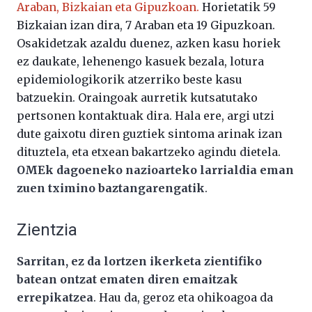
Araban, Bizkaian eta Gipuzkoan.
Horietatik 59
Bizkaian izan dira, 7 Araban eta 19 Gipuzkoan.
Osakidetzak azaldu duenez, azken kasu horiek
ez daukate, lehenengo kasuek bezala, lotura
epidemiologikorik atzerriko beste kasu
batzuekin. Oraingoak aurretik kutsatutako
pertsonen kontaktuak dira. Hala ere, argi utzi
dute gaixotu diren guztiek sintoma arinak izan
dituztela, eta etxean bakartzeko agindu dietela.
OMEk dagoeneko nazioarteko larrialdia eman
zuen tximino baztangarengatik
.
Zientzia
Sarritan, ez da lortzen ikerketa zientifiko
batean ontzat ematen diren emaitzak
errepikatzea
. Hau da, geroz eta ohikoagoa da