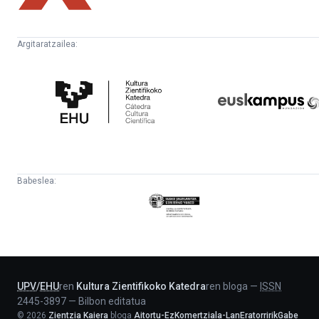
Argitaratzailea:
Kultura
Euskampus
Zientifikoko
Fundazioa
Katedra
Babeslea:
Eusko
Jaurlaritza
-
Lehendakaritza
UPV
/
EHU
ren
Kultura Zientifikoko Katedra
ren bloga
—
ISSN
2445-3897
—
Bilbon editatua
©
2026
Zientzia Kaiera
bloga
Aitortu-EzKomertziala-LanEratorririkGabe