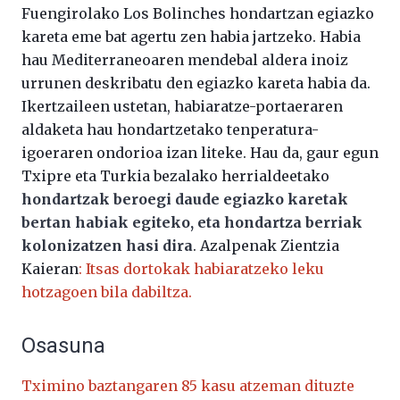
Fuengirolako Los Bolinches hondartzan egiazko
kareta eme bat agertu zen habia jartzeko. Habia
hau Mediterraneoaren mendebal aldera inoiz
urrunen deskribatu den egiazko kareta habia da.
Ikertzaileen ustetan, habiaratze-portaeraren
aldaketa hau hondartzetako tenperatura-
igoeraren ondorioa izan liteke. Hau da, gaur egun
Txipre eta Turkia bezalako herrialdeetako
hondartzak beroegi daude egiazko karetak
bertan habiak egiteko, eta hondartza berriak
kolonizatzen hasi dira
. Azalpenak Zientzia
Kaieran
: Itsas dortokak habiaratzeko leku
hotzagoen bila dabiltza.
Osasuna
Tximino baztangaren 85 kasu atzeman dituzte