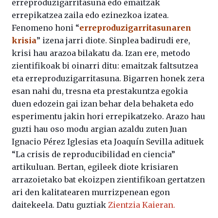
erreproduzigarritasuna edo emaitzak
errepikatzea zaila edo ezinezkoa izatea.
Fenomeno honi “
erreproduzigarritasunaren
krisia
” izena jarri diote. Sinplea badirudi ere,
krisi hau arazoa bilakatu da. Izan ere, metodo
zientifikoak bi oinarri ditu: emaitzak faltsutzea
eta erreproduzigarritasuna. Bigarren honek zera
esan nahi du, tresna eta prestakuntza egokia
duen edozein gai izan behar dela behaketa edo
esperimentu jakin hori errepikatzeko. Arazo hau
guzti hau oso modu argian azaldu zuten Juan
Ignacio Pérez Iglesias eta Joaquín Sevilla adituek
“La crisis de reproducibilidad en ciencia”
artikuluan. Bertan, egileek diote krisiaren
arrazoietako bat ekoizpen zientifikoan gertatzen
ari den kalitatearen murrizpenean egon
daitekeela. Datu guztiak
Zientzia Kaieran.