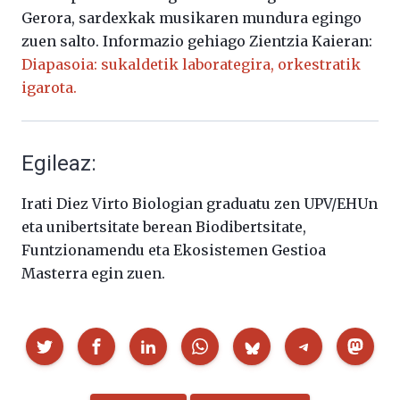
Gerora, sardexkak musikaren mundura egingo
zuen salto. Informazio gehiago Zientzia Kaieran:
Diapasoia: sukaldetik laborategira, orkestratik
igarota.
Egileaz:
Irati Diez Virto Biologian graduatu zen UPV/EHUn
eta unibertsitate berean Biodibertsitate,
Funtzionamendu eta Ekosistemen Gestioa
Masterra egin zuen.
Partekatu