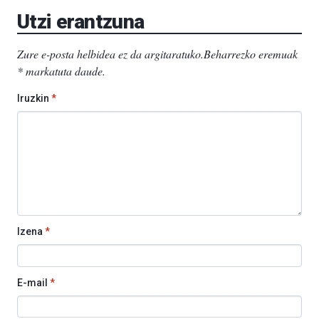
Utzi erantzuna
Zure e-posta helbidea ez da argitaratuko.
Beharrezko eremuak
*
markatuta daude
.
Iruzkin
*
Izena
*
E-mail
*