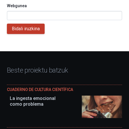
Webgunea
Bidali iruzkina
Beste proiektu batzuk
CUADERNO DE CULTURA CIENTÍFICA
La ingesta emocional
como problema