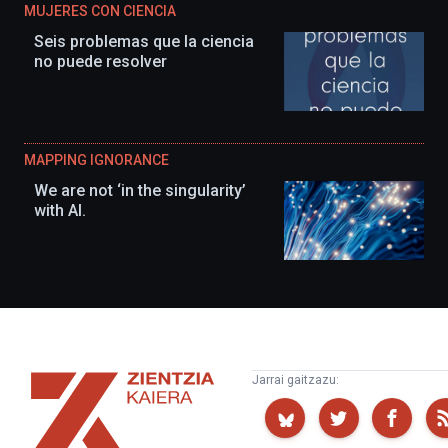
MUJERES CON CIENCIA
Seis problemas que la ciencia
no puede resolver
MAPPING IGNORANCE
We are not ‘in the singularity’
with AI.
Zientzia
Jarrai gaitzazu:
Kaiera