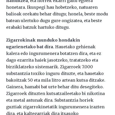
handitzea
, eta horrek ekarri gaitu egoera
honetara. Ikuspegi hau hobetzeko, natuaren
balioak orekatu behar ditugu; honela, beste modu
batean ulertuko dugu gure ongizatea, eta beste
erabaki batzuk hartuko ditugu.
Zigarrokinak munduko hondakin
ugarienetako bat dira
. Hauetako gehienak
kalera edo ingurumenera botatzen dira, eta ez
dago ezarrita haiek jasotzeko, tratatzeko eta
birziklatzeko sistemarik. Zigarroek 7.000
substantzia toxiko inguru dituzte, eta hauetako
bakoitzak 50 eta mila litro artean kutsa ditzake.
Gainera, hamabi bat urte behar ditu desegiteko.
Zigarroek dituzten kutsatzaileetako bi nikotina
eta metal astunak dira. Substantzia horiek
guztiak zigarrokinetatik ingurumenera irazten
dira, eta kaltegarriak dira itsasoko