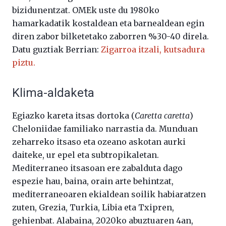
bizidunentzat. OMEk uste du 1980ko
hamarkadatik kostaldean eta barnealdean egin
diren zabor bilketetako zaborren %30-40 direla.
Datu guztiak Berrian:
Zigarroa itzali, kutsadura
piztu.
Klima-aldaketa
Egiazko kareta itsas dortoka (
Caretta caretta
)
Cheloniidae familiako narrastia da. Munduan
zeharreko itsaso eta ozeano askotan aurki
daiteke, ur epel eta subtropikaletan.
Mediterraneo itsasoan ere zabalduta dago
espezie hau, baina, orain arte behintzat,
mediterraneoaren ekialdean soilik habiaratzen
zuten, Grezia, Turkia, Libia eta Txipren,
gehienbat. Alabaina, 2020ko abuztuaren 4an,