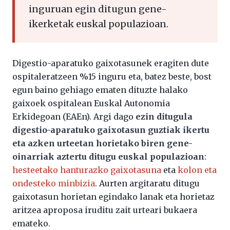
inguruan egin ditugun gene-
ikerketak euskal populazioan.
Digestio-aparatuko gaixotasunek eragiten dute
ospitaleratzeen %15 inguru eta, batez beste, bost
egun baino gehiago ematen dituzte halako
gaixoek ospitalean Euskal Autonomia
Erkidegoan (EAEn). Argi dago
ezin ditugula
digestio-aparatuko gaixotasun guztiak ikertu
eta azken urteetan horietako biren gene-
oinarriak aztertu ditugu euskal populazioan
:
hesteetako hanturazko gaixotasuna
eta
kolon eta
ondesteko minbizia
. Aurten argitaratu ditugu
gaixotasun horietan egindako lanak eta horietaz
aritzea aproposa iruditu zait urteari bukaera
emateko.