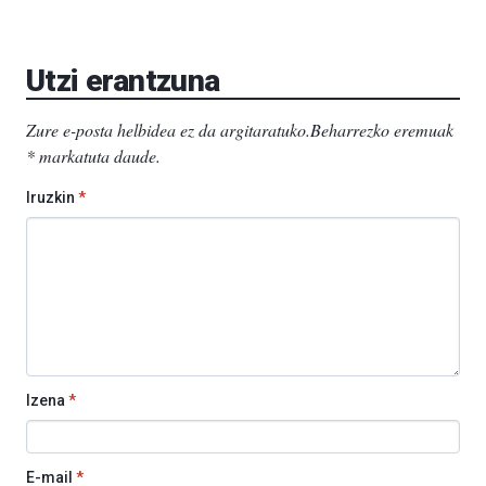
Utzi erantzuna
Zure e-posta helbidea ez da argitaratuko.
Beharrezko eremuak
*
markatuta daude
.
Iruzkin
*
Izena
*
E-mail
*