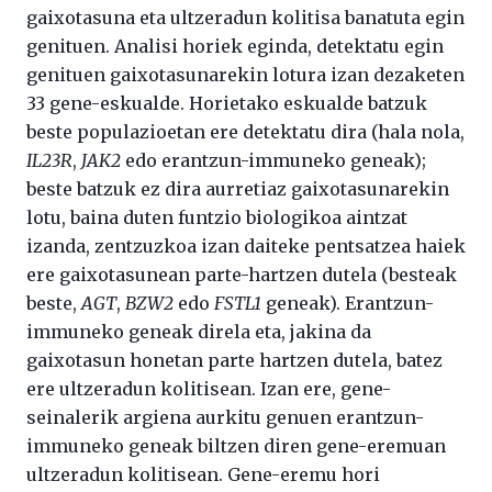
gaixotasuna eta ultzeradun kolitisa banatuta egin
genituen. Analisi horiek eginda, detektatu egin
genituen gaixotasunarekin lotura izan dezaketen
33 gene-eskualde. Horietako eskualde batzuk
beste populazioetan ere detektatu dira (hala nola,
IL23R
,
JAK2
edo erantzun-immuneko geneak);
beste batzuk ez dira aurretiaz gaixotasunarekin
lotu, baina duten funtzio biologikoa aintzat
izanda, zentzuzkoa izan daiteke pentsatzea haiek
ere gaixotasunean parte-hartzen dutela (besteak
beste,
AGT
,
BZW2
edo
FSTL1
geneak). Erantzun-
immuneko geneak direla eta, jakina da
gaixotasun honetan parte hartzen dutela, batez
ere ultzeradun kolitisean. Izan ere, gene-
seinalerik argiena aurkitu genuen erantzun-
immuneko geneak biltzen diren gene-eremuan
ultzeradun kolitisean. Gene-eremu hori