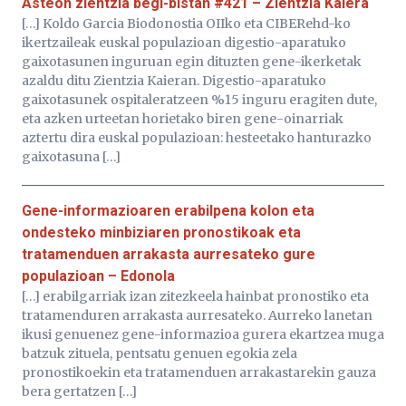
Asteon zientzia begi-bistan #421 – Zientzia Kaiera
[…] Koldo Garcia Biodonostia OIIko eta CIBERehd-ko
ikertzaileak euskal populazioan digestio-aparatuko
gaixotasunen inguruan egin dituzten gene-ikerketak
azaldu ditu Zientzia Kaieran. Digestio-aparatuko
gaixotasunek ospitaleratzeen %15 inguru eragiten dute,
eta azken urteetan horietako biren gene-oinarriak
aztertu dira euskal populazioan: hesteetako hanturazko
gaixotasuna […]
Gene-informazioaren erabilpena kolon eta
ondesteko minbiziaren pronostikoak eta
tratamenduen arrakasta aurresateko gure
populazioan – Edonola
[…] erabilgarriak izan zitezkeela hainbat pronostiko eta
tratamenduren arrakasta aurresateko. Aurreko lanetan
ikusi genuenez gene-informazioa gurera ekartzea muga
batzuk zituela, pentsatu genuen egokia zela
pronostikoekin eta tratamenduen arrakastarekin gauza
bera gertatzen […]