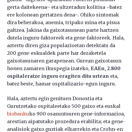
gerta daitekeena– eta ultzeradun kolitisa –batez
ere kolonean gertatzen dena–. Ohiko sintomak
dira beherakoa, anemia, tripako mina eta pisua
galtzea. Jakina da gaixotasunean parte hartzen
dutela inguru-faktoreek eta gene-faktoreek. Hala,
aztertu diren giza populazioetan detektatu da
200 gene-eskualdek parte har dezaketela
gaixotasunaren garapenean. Gurean gaixotasun
honen zamaren ikuspegia izateko,
EAEn, 2.800
ospitaleratze inguru eragiten ditu urtean
eta,
batez beste, hamar ospitalizazio-egun inguru.
Hala, aztertu egin genituen Donostia eta
Gurutzetako ospitaleetako 500 gaixo eta euskal
biobanku
ko 900 osasuntsuren gene-informazioa,
arestian aipatutako prozedura erabilita; eta gene-
analisiok gaixo guztiak elkarrekin eta Crohn-en