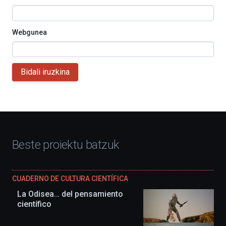
Webgunea
Bidali iruzkina
Beste proiektu batzuk
CUADERNO DE CULTURA CIENTÍFICA
La Odisea… del pensamiento
científico