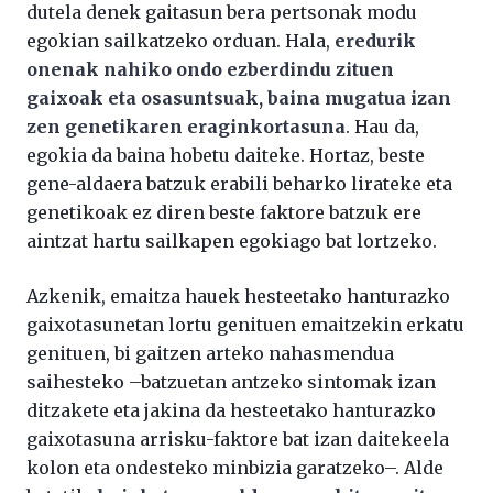
dutela denek gaitasun bera pertsonak modu
egokian sailkatzeko orduan. Hala,
eredurik
onenak nahiko ondo ezberdindu zituen
gaixoak eta osasuntsuak, baina mugatua izan
zen genetikaren eraginkortasuna
. Hau da,
egokia da baina hobetu daiteke. Hortaz, beste
gene-aldaera batzuk erabili beharko lirateke eta
genetikoak ez diren beste faktore batzuk ere
aintzat hartu sailkapen egokiago bat lortzeko.
Azkenik, emaitza hauek hesteetako hanturazko
gaixotasunetan lortu genituen emaitzekin erkatu
genituen, bi gaitzen arteko nahasmendua
saihesteko –batzuetan antzeko sintomak izan
ditzakete eta jakina da hesteetako hanturazko
gaixotasuna arrisku-faktore bat izan daitekeela
kolon eta ondesteko minbizia garatzeko–. Alde