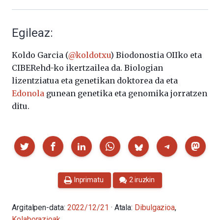
Egileaz:
Koldo Garcia (
@koldotxu
) Biodonostia OIIko eta
CIBERehd-ko ikertzailea da. Biologian
lizentziatua eta genetikan doktorea da eta
Edonola
gunean genetika eta genomika jorratzen
ditu.
Partekatu
Inprimatu
2 iruzkin
Argitalpen-data:
2022/12/21
· Atala:
Dibulgazioa
,
Kolaborazioak