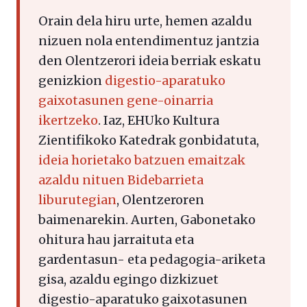
Orain dela hiru urte, hemen azaldu
nizuen nola entendimentuz jantzia
den Olentzerori ideia berriak eskatu
genizkion
digestio-aparatuko
gaixotasunen gene-oinarria
ikertzeko
. Iaz, EHUko Kultura
Zientifikoko Katedrak gonbidatuta,
ideia horietako batzuen emaitzak
azaldu nituen Bidebarrieta
liburutegian
, Olentzeroren
baimenarekin. Aurten, Gabonetako
ohitura hau jarraituta eta
gardentasun- eta pedagogia-ariketa
gisa, azaldu egingo dizkizuet
digestio-aparatuko gaixotasunen