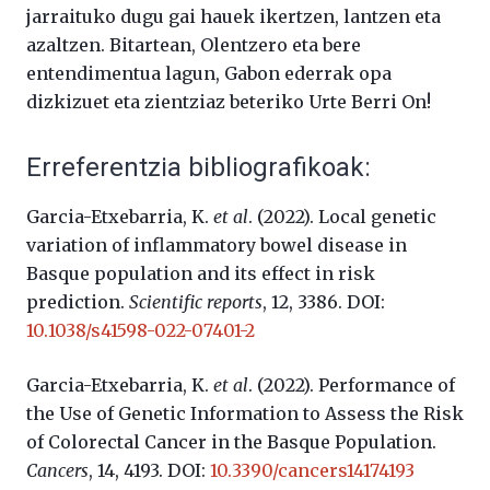
jarraituko dugu gai hauek ikertzen, lantzen eta
azaltzen. Bitartean, Olentzero eta bere
entendimentua lagun, Gabon ederrak opa
dizkizuet eta zientziaz beteriko Urte Berri On!
Erreferentzia bibliografikoak:
Garcia-Etxebarria, K.
et al
. (2022). Local genetic
variation of inflammatory bowel disease in
Basque population and its effect in risk
prediction.
Scientific reports
, 12, 3386. DOI:
10.1038/s41598-022-07401-2
Garcia-Etxebarria, K.
et al
. (2022). Performance of
the Use of Genetic Information to Assess the Risk
of Colorectal Cancer in the Basque Population.
Cancers
, 14, 4193. DOI:
10.3390/cancers14174193