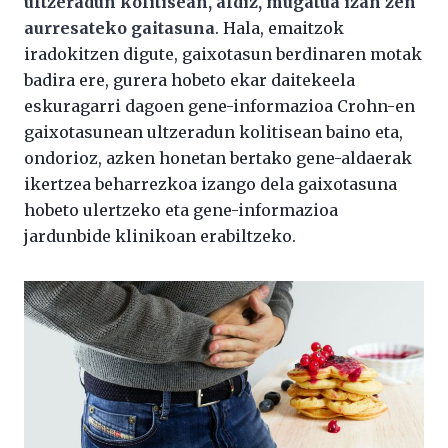
ultzeradun kolitisean, aldiz, mugatua izan zen
aurresateko gaitasuna
. Hala, emaitzok
iradokitzen digute, gaixotasun berdinaren motak
badira ere, gurera hobeto ekar daitekeela
eskuragarri dagoen gene-informazioa Crohn-en
gaixotasunean ultzeradun kolitisean baino eta,
ondorioz, azken honetan bertako gene-aldaerak
ikertzea beharrezkoa izango dela gaixotasuna
hobeto ulertzeko eta gene-informazioa
jardunbide klinikoan erabiltzeko.