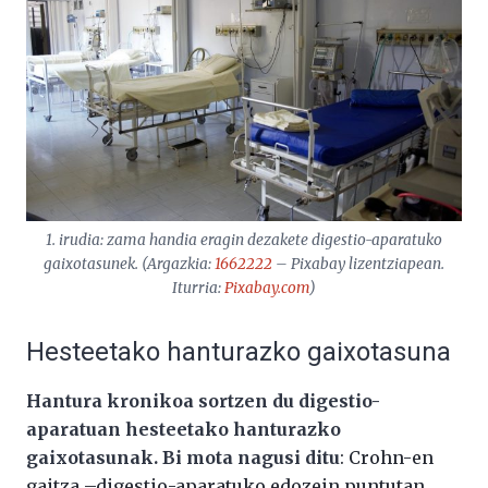
1. irudia: zama handia eragin dezakete digestio-aparatuko
gaixotasunek. (Argazkia:
1662222
– Pixabay lizentziapean.
Iturria:
Pixabay.com
)
Hesteetako hanturazko gaixotasuna
Hantura kronikoa sortzen du digestio-
aparatuan hesteetako hanturazko
gaixotasunak. Bi mota nagusi ditu
: Crohn-en
gaitza –digestio-aparatuko edozein puntutan