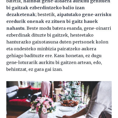
batetik,
hainbat gene-aldaera aurkitu genituen
bi gaitzak ezberdintzeko balio izan
dezaketenak
; bestetik,
aipatutako gene-arrisku
eredurik onenak ez zituen bi gaitz hauek
nahastu
. Beste modu batera esanda, gene-oinarri
ezberdinak dituzte bi gaitzek, hesteetako
hanturazko gaixotasuna duten pertsonek kolon
eta ondesteko minbizia pairatzeko aukera
gehiago badituzte ere. Kasu honetan, ez dugu
gene-loturarik aurkitu bi gaitzen artean, edo,
behintzat, ez gara gai izan.