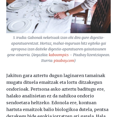
3. irudia: Gabonak neketsuak izan ohi dira gure digestio-
aparatuarentzat. Hortaz, mahai-inguruan hitz egiteko gai
aproposa izan daiteke digestio-aparatuaren gaixotasunen
gene-oinarria. (Argazkia:
kaboompics
– Pixabay lizentziapean.
Iturria:
pixabay.com
)
Jakitun gara aztertu dugun laginaren tamainak
mugatu dituela emaitzak eta lortu ditzakegun
ondorioak. Pertsona asko aztertu baditugu ere,
halako analisietan ez da nahikoa ondorio
sendoetara heltzeko. Edonola ere, kontuan
hartuta emaitzok balio biologikoa dutela, pentsa
dezakegu bide egokia jorratzen ari garela. Hala,