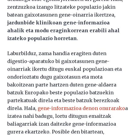
zentzuzkoa izango litzateke populazio jakin
batean gaixotasunen gene-oinarria ikertzea,
jardunbide klinikoan gene-informazioa
ahalik eta modu eraginkorrean erabili ahal
izateko populazio horretan
.
Laburbilduz, zama handia eragiten duten
digestio-aparatuko bi gaixotasunen gene-
oinarriak ikertu ditugu euskal populazioan eta
ondorioztatu dugu gaixotasun eta mota
bakoitzean parte hartzen duten gene-aldaera
batzuk Europako beste populazio batzuekin
partekatuak direla eta beste batzuk berezkoak
direla. Hala,
gene-informazioa denon onurarako
a
izatea nahi badugu, lortu ditugun emaitzak
baliagarriak izan daitezke gene-informazioa
gurera ekartzeko. Posible den bitartean,