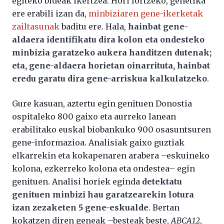
egiteko bideak ikertzea. Hori lortzeko, genetika
ere erabili izan da,
minbiziaren gene-ikerketak
zailtasunak
baditu ere. Hala,
hainbat gene-
aldaera identifikatu dira kolon eta ondesteko
minbizia garatzeko aukera handitzen dutenak;
eta, gene-aldaera horietan oinarrituta, hainbat
eredu garatu dira gene-arriskua kalkulatzeko
.
Gure kasuan, aztertu egin genituen Donostia
ospitaleko 800 gaixo eta aurreko lanean
erabilitako euskal biobankuko 900 osasuntsuren
gene-informazioa. Analisiak gaixo guztiak
elkarrekin eta kokapenaren arabera –eskuineko
kolona, ezkerreko kolona eta ondestea– egin
genituen. Analisi horiek eginda
detektatu
genituen minbizi hau garatzearekin lotura
izan zezaketen 5 gene-eskualde
. Bertan
kokatzen diren geneak –besteak beste,
ABCA12
,