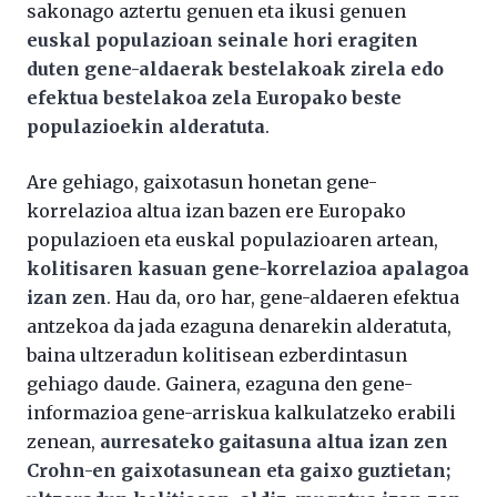
sakonago aztertu genuen eta ikusi genuen
euskal populazioan seinale hori eragiten
duten gene-aldaerak bestelakoak zirela edo
efektua bestelakoa zela Europako beste
populazioekin alderatuta
.
Are gehiago, gaixotasun honetan gene-
korrelazioa altua izan bazen ere Europako
populazioen eta euskal populazioaren artean,
kolitisaren kasuan gene-korrelazioa apalagoa
izan zen
. Hau da, oro har, gene-aldaeren efektua
antzekoa da jada ezaguna denarekin alderatuta,
baina ultzeradun kolitisean ezberdintasun
gehiago daude. Gainera, ezaguna den gene-
informazioa gene-arriskua kalkulatzeko erabili
zenean,
aurresateko gaitasuna altua izan zen
Crohn-en gaixotasunean eta gaixo guztietan;