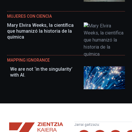
MUJERES CON CIENCIA
Mary Elvira Weeks, la científica
que humanizó la historia de la
química
MAPPING IGNORANCE
We are not ‘in the singularity’
with AI.
Zientzia
Jarrai gaitzazu:
Kaiera