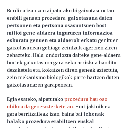
Berdina izan zen aipatutako bi gaixotasunetan
erabili genuen prozedura:
gaixotasuna duten
pertsonen eta pertsona osasuntsuen bost
milioi gene-aldaera ingururen informazioa
eskuratu genuen eta aldaerok erkatu
genituen
gaixotasunean gehiago zeintzuk agertzen ziren
zehazteko. Hala, ondoriozta daiteke gene-aldaera
horiek gaixotasuna garatzeko arriskua handitu
dezaketela eta, kokatzen diren geneak aztertuta,
zein mekanismo biologikok parte hartzen duten
gaixotasunaren garapenean.
Egia esateko, aipatutako
prozedura hau oso
ohikoa da gene-azterketetan
. Hori jakinik ez
gara berritzaileak izan, baina bai
lehenak
halako prozedura erabiltzen euskal