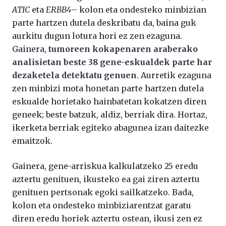
ATIC
eta
ERBB4
– kolon eta ondesteko minbizian
parte hartzen dutela deskribatu da, baina guk
aurkitu dugun lotura hori ez zen ezaguna.
Gainera,
tumoreen kokapenaren araberako
analisietan beste 38 gene-eskualdek parte har
dezaketela detektatu genuen
. Aurretik ezaguna
zen minbizi mota honetan parte hartzen dutela
eskualde horietako hainbatetan kokatzen diren
geneek; beste batzuk, aldiz, berriak dira. Hortaz,
ikerketa berriak egiteko abagunea izan daitezke
emaitzok.
Gainera, gene-arriskua kalkulatzeko 25 eredu
aztertu genituen, ikusteko ea gai ziren aztertu
genituen pertsonak egoki sailkatzeko. Bada,
kolon eta ondesteko minbiziarentzat garatu
diren eredu horiek aztertu ostean, ikusi zen ez