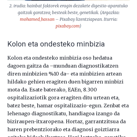
2. irudia: hainbat faktorek eragin dezakete digestio-aparatuko
gaitzak garatzea; besteak beste, genetikak. (Argazkia:
mohamed_hassan
– Pixabay lizentziapean. Iturria:
pixabay.com
)
Kolon eta ondesteko minbizia
Kolon eta ondesteko minbizia oso hedatua
dagoen gaitza da –munduan diagnostikatzen
diren minbizien %10 da– eta minbizien artean
hildako gehien eragiten duen bigarren minbizi
mota da. Esate baterako, EAEn, 8.300
ospitalizaziotik gora eragiten ditu urtean eta,
batez beste, hamar ospitalizazio-egun. Zenbat eta
lehenago diagnostikatu, handiagoa izango da
biziraupen-itxaropena. Hortaz, garrantzitsua da
haren prebentziorako eta diagnosi goiztiarra