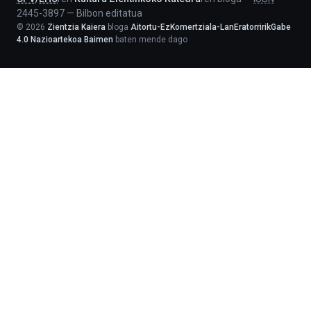
2445-3897
—
Bilbon editatua
©
2026
Zientzia Kaiera
bloga
Aitortu-EzKomertziala-LanEratorririkGabe
4.0 Nazioartekoa Baimen
baten mende dago