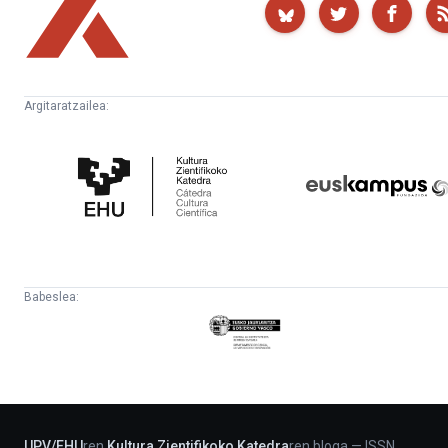
Argitaratzailea:
Kultura
Euskampus
Zientifikoko
Fundazioa
Katedra
Babeslea:
Eusko
Jaurlaritza
-
Lehendakaritza
UPV
/
EHU
ren
Kultura Zientifikoko Katedra
ren bloga
—
ISSN