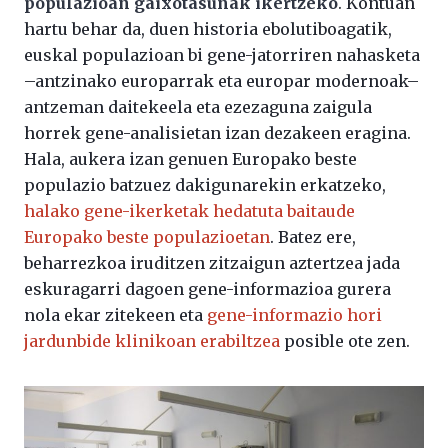
populazioan gaixotasunak ikertzeko
. Kontuan
hartu behar da, duen historia ebolutiboagatik,
euskal populazioan bi gene-jatorriren nahasketa
–antzinako europarrak eta europar modernoak–
antzeman daitekeela eta ezezaguna zaigula
horrek gene-analisietan izan dezakeen eragina.
Hala, aukera izan genuen Europako beste
populazio batzuez dakigunarekin erkatzeko,
halako gene-ikerketak hedatuta baitaude
Europako beste populazioetan
. Batez ere,
beharrezkoa iruditzen zitzaigun aztertzea jada
eskuragarri dagoen gene-informazioa gurera
nola ekar zitekeen eta
gene-informazio hori
jardunbide klinikoan erabiltzea
posible ote zen.