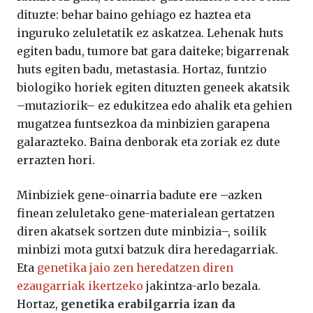
dituzte: behar baino gehiago ez haztea eta
inguruko zeluletatik ez askatzea. Lehenak huts
egiten badu, tumore bat gara daiteke; bigarrenak
huts egiten badu, metastasia. Hortaz, funtzio
biologiko horiek egiten dituzten geneek akatsik
–mutaziorik– ez edukitzea edo ahalik eta gehien
mugatzea funtsezkoa da minbizien garapena
galarazteko. Baina denborak eta zoriak ez dute
errazten hori.
Minbiziek gene-oinarria badute ere –azken
finean zeluletako gene-materialean gertatzen
diren akatsek sortzen dute minbizia–, soilik
minbizi mota gutxi batzuk dira heredagarriak.
Eta
genetika jaio zen heredatzen diren
ezaugarriak ikertzeko
jakintza-arlo bezala.
Hortaz,
genetika erabilgarria izan da