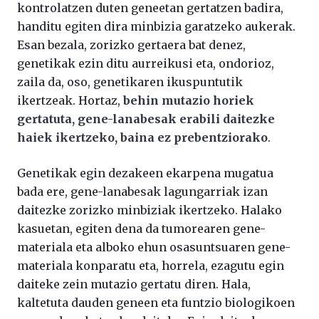
kontrolatzen duten geneetan gertatzen badira,
handitu egiten dira minbizia garatzeko aukerak.
Esan bezala, zorizko gertaera bat denez,
genetikak ezin ditu aurreikusi eta, ondorioz,
zaila da, oso, genetikaren ikuspuntutik
ikertzeak. Hortaz,
behin mutazio horiek
gertatuta, gene-lanabesak erabili daitezke
haiek ikertzeko, baina ez prebentziorako
.
Genetikak egin dezakeen ekarpena mugatua
bada ere, gene-lanabesak lagungarriak izan
daitezke zorizko minbiziak ikertzeko. Halako
kasuetan, egiten dena da tumorearen gene-
materiala eta alboko ehun osasuntsuaren gene-
materiala konparatu eta, horrela, ezagutu egin
daiteke zein mutazio gertatu diren. Hala,
kaltetuta dauden geneen eta funtzio biologikoen