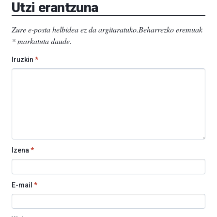
Utzi erantzuna
Zure e-posta helbidea ez da argitaratuko.
Beharrezko eremuak
*
markatuta daude
.
Iruzkin
*
Izena
*
E-mail
*