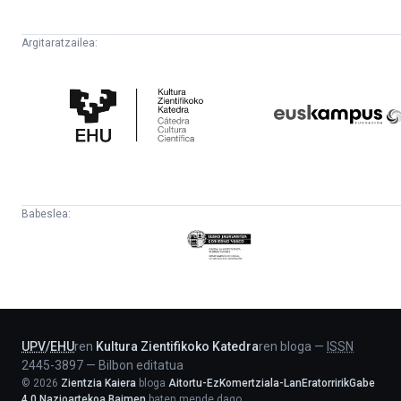
Argitaratzailea:
Kultura
Euskampus
Zientifikoko
Fundazioa
Katedra
Babeslea:
Eusko
Jaurlaritza
-
Lehendakaritza
UPV
/
EHU
ren
Kultura Zientifikoko Katedra
ren bloga
—
ISSN
2445-3897
—
Bilbon editatua
©
2026
Zientzia Kaiera
bloga
Aitortu-EzKomertziala-LanEratorririkGabe
4.0 Nazioartekoa Baimen
baten mende dago