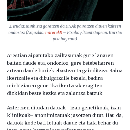
2. irudia: Minbizia garatzen da DNAk pairatzen dituen kalteen
ondorioz (Argazkia:
mirerek8
– Pixabay lizentziapean. Iturria:
pixabay.com)
Arestian aipatutako zailtasunak gure lanaren
baitan daude eta, ondorioz, gure betebeharren
artean daude horiek ebaztea eta gainditzea. Baina
ikertzaile eta dibulgatzaile bezala, badira
minbiziaren genetika ikertzeak eragiten
dizkidan beste kezka eta zalantza batzuk.
Aztertzen ditudan datuak –izan genetikoak, izan
klinikoak– anonimizatuak jasotzen ditut. Hau da,
datuok kode bati lotuak daude eta hala behar du