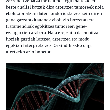
zerrenda zehatza lor daiteke. Egin daitezkeen
beste analisi batzuk dira aztertzea tumoreek nola
eboluzionatzen duten, ondorioztatzea zein diren
gene garrantzitsuenak eboluzio horretan eta
tratamenduak egokitzea tumoreen gene-
ezaugarrien arabera. Hala ere, zaila da emaitza
horiek guztiak lortzea, aztertzea eta modu
egokian interpretatzea. Oraindik asko dugu
ulertzeko arlo honetan.