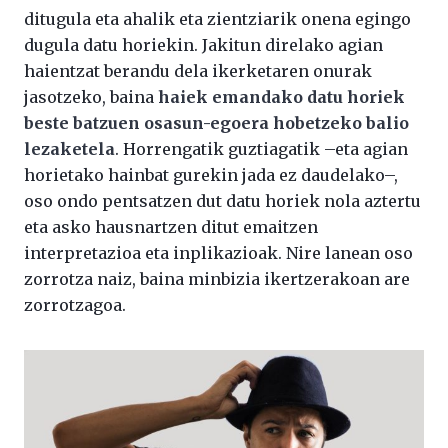
ditugula eta ahalik eta zientziarik onena egingo
dugula datu horiekin. Jakitun direlako agian
haientzat berandu dela ikerketaren onurak
jasotzeko, baina
haiek emandako datu horiek
beste batzuen osasun-egoera hobetzeko balio
lezaketela
. Horrengatik guztiagatik –eta agian
horietako hainbat gurekin jada ez daudelako–,
oso ondo pentsatzen dut datu horiek nola aztertu
eta asko hausnartzen ditut emaitzen
interpretazioa eta inplikazioak. Nire lanean oso
zorrotza naiz, baina minbizia ikertzerakoan are
zorrotzagoa.