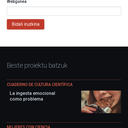
Webgunea
Bidali iruzkina
Beste proiektu batzuk
CUADERNO DE CULTURA CIENTÍFICA
La ingesta emocional
como problema
MUJERES CON CIENCIA