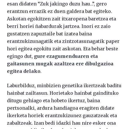
esan didaten “Zuk jakingo duzu hau…”, gero
erantzun errazik ez duen galdera bat egiteko.
Askotan egokitzen zait itxaropena baretzea eta
berri horiei ñabardurak jartzea. Inori ez zaio
gustatzen zapuztaile bat izatea baina
erantzukizunagatik eta zintzotasunagatik paper
hori egitea egokitu zait askotan. Eta behar beste
egingo dut,
gure ezagumenduaren eta
gaitasunen mugak azaltzea ere dibulgazioa
egitea delako
.
Laburbilduz, minbizien genetika ikertzeak baditu
hainbat zailtasun. Horietako hainbat gaindituko
ditugu gehiago eta hobeto ikertuz, baina
pertsonalki, ardura handiagoa eragiten didate
ikerketa horiek erantzukizunez gauzatzeak eta
zabaltzeak. Izan bedi idazki hau nire esker ona