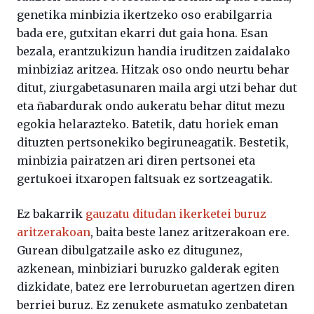
genetika minbizia ikertzeko oso erabilgarria
bada ere, gutxitan ekarri dut gaia hona. Esan
bezala, erantzukizun handia iruditzen zaidalako
minbiziaz aritzea. Hitzak oso ondo neurtu behar
ditut, ziurgabetasunaren maila argi utzi behar dut
eta ñabardurak ondo aukeratu behar ditut mezu
egokia helarazteko. Batetik, datu horiek eman
dituzten pertsonekiko begiruneagatik. Bestetik,
minbizia pairatzen ari diren pertsonei eta
gertukoei itxaropen faltsuak ez sortzeagatik.
Ez bakarrik
gauzatu ditudan ikerketei buruz
aritzerakoan
, baita beste lanez aritzerakoan ere.
Gurean dibulgatzaile asko ez ditugunez,
azkenean, minbiziari buruzko galderak egiten
dizkidate, batez ere lerroburuetan agertzen diren
berriei buruz. Ez zenukete asmatuko zenbatetan