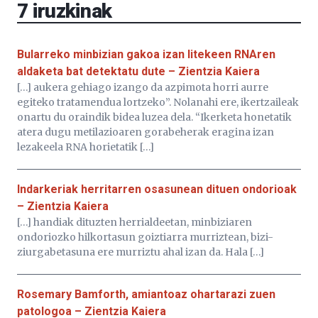
7
iruzkinak
Bularreko minbizian gakoa izan litekeen RNAren
aldaketa bat detektatu dute – Zientzia Kaiera
[…] aukera gehiago izango da azpimota horri aurre
egiteko tratamendua lortzeko”. Nolanahi ere, ikertzaileak
onartu du oraindik bidea luzea dela. “Ikerketa honetatik
atera dugu metilazioaren gorabeherak eragina izan
lezakeela RNA horietatik […]
Indarkeriak herritarren osasunean dituen ondorioak
– Zientzia Kaiera
[…] handiak dituzten herrialdeetan, minbiziaren
ondoriozko hilkortasun goiztiarra murriztean, bizi-
ziurgabetasuna ere murriztu ahal izan da. Hala […]
Rosemary Bamforth, amiantoaz ohartarazi zuen
patologoa – Zientzia Kaiera