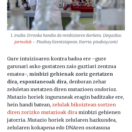
1. irudia: Erronka handia da minbiziaren ikerketa. (Argazkia:
jarmoluk
– Pixabay lizentziapean. Iturria: pixabay.com)
Gure intuizioaren kontra badoa ere –gure
garunari asko gustatzen zaio guztiari zentzua
ematea–,
minbizi gehienak zoriz gertatzen
dira, espontaneoak dira
, denboran zehar
zeluletan metatzen diren mutazioen ondorioz.
Mutazio horiek inguruneak eragin baditzake ere,
hein handi batean,
zelulak bikoiztean sortzen
diren zorizko mutazioak dira
minbizi gehienen
jatorria. Mutazio horiek zelularen hazkundea,
zelularen kokapena edo DNAren osotasuna