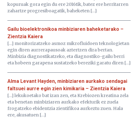
kopuruak gora egin du ere 2016tik, batez ere herritarren
zahartze progresiboagatik, baheketen […]
Gailu bioelektronikoa minbiziaren baheketarako –
Zientzia Kaiera
[…] monitorizatzeko asmoz mikrofluidoen teknologietan
egin diren aurrerapausoak aztertzen dira bertan.
Minbizia diagnostikatzeko, eta diagnostiko-gailu berri
eta hobeen garapena sustatzeko bereziki garatu diren […]
Alma Levant Hayden, minbiziaren aurkako sendagai
faltsuei aurre egin zien kimikaria – Zientzia Kaiera
[…] lekukoetako bat izan zen, eta Krebiozen kreatina zela
eta benetan minbiziaren aurkako efekturik ez zuela
frogatzeko ebidentzia zientifikoa aurkeztu zuen. Hala
ere, akusatuen […]