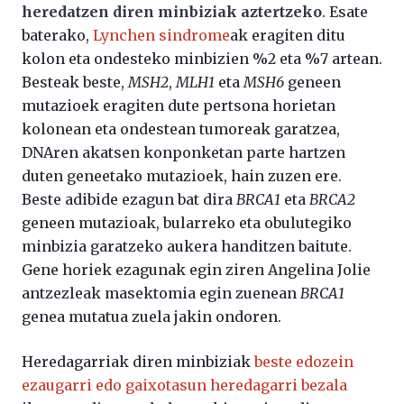
heredatzen diren minbiziak aztertzeko
. Esate
baterako,
Lynchen sindrome
ak eragiten ditu
kolon eta ondesteko minbizien %2 eta %7 artean.
Besteak beste,
MSH2
,
MLH1
eta
MSH6
geneen
mutazioek eragiten dute pertsona horietan
kolonean eta ondestean tumoreak garatzea,
DNAren akatsen konponketan parte hartzen
duten geneetako mutazioek, hain zuzen ere.
Beste adibide ezagun bat dira
BRCA1
eta
BRCA2
geneen mutazioak, bularreko eta obulutegiko
minbizia garatzeko aukera handitzen baitute.
Gene horiek ezagunak egin ziren Angelina Jolie
antzezleak masektomia egin zuenean
BRCA1
genea mutatua zuela jakin ondoren.
Heredagarriak diren minbiziak
beste edozein
ezaugarri edo gaixotasun heredagarri bezala