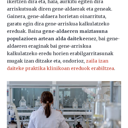
ikertzen dira eta, hala, aurkitu egiten dira
arriskutsuak diren gene-aldaerak eta geneak.
Gainera, gene-aldaera horietan oinarrituta,
garatu egin dira gene-arriskua kalkulatzeko
ereduak. Baina
gene-aldaeren maiztasuna
populazioen artean alda daiteke
enez, bai gene-
aldaeren eraginak bai gene-arriskua
kalkulatzeko eredu horien erabilgarritasunak
mugak izan ditzake eta, ondorioz,
zaila izan
daiteke praktika klinikoan ereduok erabiltzea
.