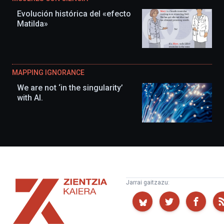
Evolución histórica del «efecto
Matilda»
MAPPING IGNORANCE
We are not ‘in the singularity’
with AI.
Zientzia
Jarrai gaitzazu:
Kaiera