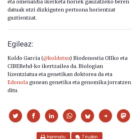
eta omenaldia ikerketa horiek gauzatzeko beren
datuak utzi dizkiguten pertsona horientzat
guztientzat.
Egileaz:
Koldo Garcia (
@koldotxu
) Biodonostia OIIko eta
CIBERehd-ko ikertzailea da. Biologian
lizentziatua eta genetikan doktorea da eta
Edonola
gunean genetika eta genomika jorratzen
ditu.
Partekatu
Inprimatu
7 iruzkin