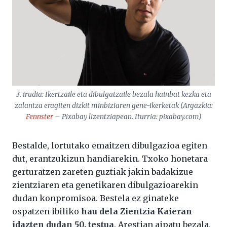
3. irudia: Ikertzaile eta dibulgatzaile bezala hainbat kezka eta
zalantza eragiten dizkit minbiziaren gene-ikerketak (Argazkia:
Fennster
– Pixabay lizentziapean. Iturria: pixabay.com)
Bestalde, lortutako emaitzen dibulgazioa egiten
dut, erantzukizun handiarekin. Txoko honetara
gerturatzen zareten guztiak jakin badakizue
zientziaren eta genetikaren dibulgazioarekin
dudan konpromisoa. Bestela ez ginateke
ospatzen ibiliko
hau dela Zientzia Kaieran
idazten dudan 50. testua
. Arestian aipatu bezala,