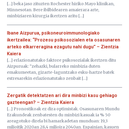
[…] beka jaso zituzten Rochester hiriko Mayo klinikan,
Minnesotan. Bere ibilbidearen amaierara arte,
minbiziaren kirurgia ikertzen aritu […]
Ibane Aizpurua, psikoneuroimmunologiako
ikertzailea: “Prozesu psikosozialen eta osasunaren
arteko elkarreragina ezagutu nahi dugu” – Zientzia
Kaiera
[…] erlazionatutako faktore psikosozialak ikertzen ditu
Aizpuruak: “zehazki, bularreko minbizia duten
emakumeetan, gizarte-laguntzako esku-hartze batek
estresarekin erlazionatutako zenbait […]
Zergatik detektatzen ari dira minbizi kasu gehiago
gazteengan? – Zientzia Kaiera
[…] Pronostikoak ez dira optimistak. Osasunaren Mundu
Erakundeak zenbatesten du minbizi kasuak ia % 50
areagotuko direla bi hamarkadetan munduan: 19,3
milioitik 2020an 28,4 milioira 2040an. Espainian, kasuen