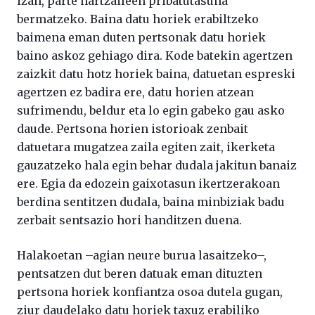
izan, parte hartzaileen pribatutasuna
bermatzeko. Baina datu horiek erabiltzeko
baimena eman duten pertsonak datu horiek
baino askoz gehiago dira. Kode batekin agertzen
zaizkit datu hotz horiek baina, datuetan espreski
agertzen ez badira ere, datu horien atzean
sufrimendu, beldur eta lo egin gabeko gau asko
daude. Pertsona horien istorioak zenbait
datuetara mugatzea zaila egiten zait, ikerketa
gauzatzeko hala egin behar dudala jakitun banaiz
ere. Egia da edozein gaixotasun ikertzerakoan
berdina sentitzen dudala, baina minbiziak badu
zerbait sentsazio hori handitzen duena.
Halakoetan –agian neure burua lasaitzeko–,
pentsatzen dut beren datuak eman dituzten
pertsona horiek konfiantza osoa dutela gugan,
ziur daudelako datu horiek taxuz erabiliko