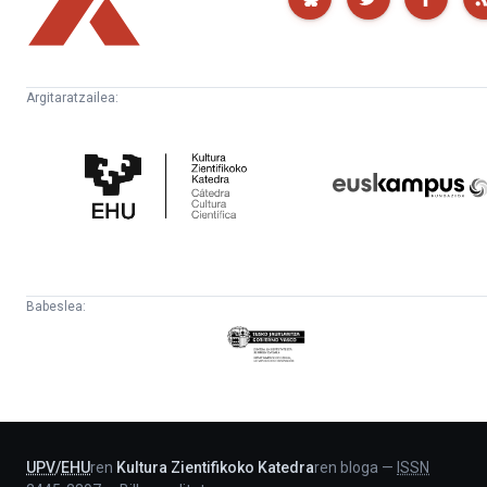
Argitaratzailea:
Kultura
Euskampus
Zientifikoko
Fundazioa
Katedra
Babeslea:
Eusko
Jaurlaritza
-
Lehendakaritza
UPV
/
EHU
ren
Kultura Zientifikoko Katedra
ren bloga
—
ISSN