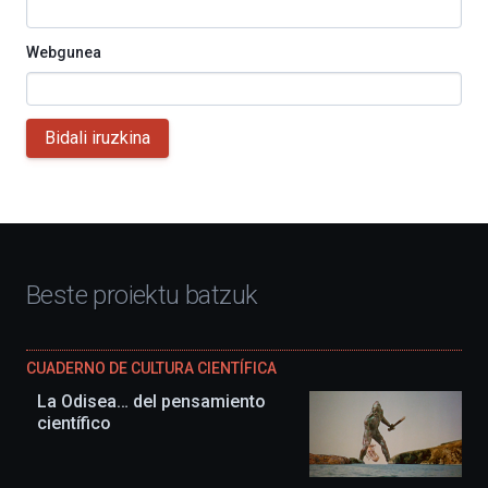
Webgunea
Bidali iruzkina
Beste proiektu batzuk
CUADERNO DE CULTURA CIENTÍFICA
La Odisea… del pensamiento
científico