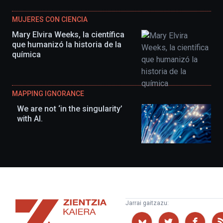
MUJERES CON CIENCIA
Mary Elvira Weeks, la científica
que humanizó la historia de la
química
MAPPING IGNORANCE
We are not ‘in the singularity’
with AI.
Zientzia
Jarrai gaitzazu:
Kaiera