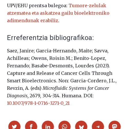
UPV/EHU prentsa bulegoa:
Tumore-zelulak
atzematea eta askatzea gailu bioelektroniko
adimendunak erabiliz
.
Erreferentzia bibliografikoa:
Saez, Janire; Garcia-Hernando, Maite; Savva,
Achilleas; Owens, Roisin M.; Benito-Lopez,
Fernando; Basabe-Desmonts, Lourdes (2023).
Capture and Release of Cancer Cells Through
Smart Bioelectronics. Non: Garcia-Cordero, J.L.,
Revzin, A. (eds)
Microfluidic Systems for Cancer
Diagnosis,
2679, 304-314.
Humana.
DOI:
10.1007/978-1-0716-3271-0_21
Partekatu