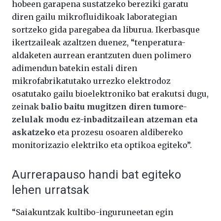
hobeen garapena sustatzeko bereziki garatu
diren gailu mikrofluidikoak laborategian
sortzeko gida paregabea da liburua. Ikerbasque
ikertzaileak azaltzen duenez, “tenperatura-
aldaketen aurrean erantzuten duen polimero
adimendun batekin estali diren
mikrofabrikatutako urrezko elektrodoz
osatutako gailu bioelektroniko bat erakutsi dugu,
zeinak
balio baitu mugitzen diren tumore-
zelulak modu ez-inbaditzailean atzeman eta
askatzeko
eta prozesu osoaren aldibereko
monitorizazio elektriko eta optikoa egiteko”.
Aurrerapauso handi bat egiteko
lehen urratsak
“Saiakuntzak kultibo-inguruneetan egin