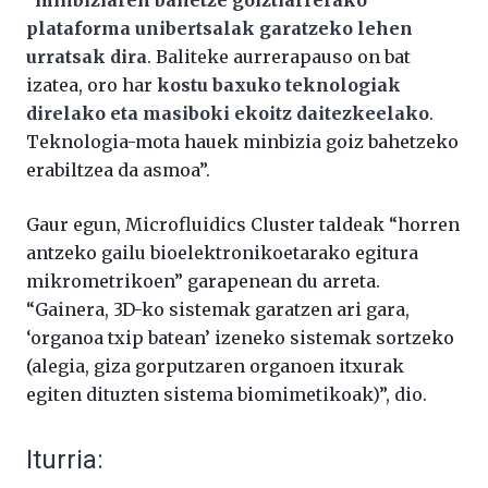
plataforma unibertsalak garatzeko lehen
urratsak dira
. Baliteke aurrerapauso on bat
izatea, oro har
kostu baxuko teknologiak
direlako eta masiboki ekoitz daitezkeelako
.
Teknologia-mota hauek minbizia goiz bahetzeko
erabiltzea da asmoa”.
Gaur egun, Microfluidics Cluster taldeak “horren
antzeko gailu bioelektronikoetarako egitura
mikrometrikoen” garapenean du arreta.
“Gainera, 3D-ko sistemak garatzen ari gara,
‘organoa txip batean’ izeneko sistemak sortzeko
(alegia, giza gorputzaren organoen itxurak
egiten dituzten sistema biomimetikoak)”, dio.
Iturria: