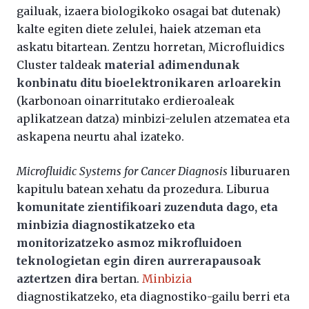
gailuak, izaera biologikoko osagai bat dutenak)
kalte egiten diete zelulei, haiek atzeman eta
askatu bitartean. Zentzu horretan, Microfluidics
Cluster taldeak
material adimendunak
konbinatu ditu bioelektronikaren arloarekin
(karbonoan oinarritutako erdieroaleak
aplikatzean datza) minbizi-zelulen atzematea eta
askapena neurtu ahal izateko.
Microfluidic Systems for Cancer Diagnosis
liburuaren
kapitulu batean xehatu da prozedura. Liburua
komunitate zientifikoari zuzenduta dago, eta
minbizia diagnostikatzeko eta
monitorizatzeko asmoz mikrofluidoen
teknologietan egin diren aurrerapausoak
aztertzen dira
bertan.
Minbizia
diagnostikatzeko, eta diagnostiko-gailu berri eta