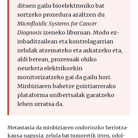
dituen gailu bioelektroniko bat
sortzeko prozedura azaltzen du
Microfluidic Systems for Cancer
Diagnosis
izeneko liburuan. Modu ez-
inbaditzailean eta kontrolagarrian
zelulak atzemateko eta askatzeko eta,
aldi berean, prozesuak ohiko
neurketa elektrikoekin
monitorizatzeko gai da gailu hori.
Minbiziaren bahetze goiztiarrerako
plataforma unibertsalak garatzeko
lehen urratsa da.
Metastasia da minbiziaren ondoriozko heriotza-
kausa nagusia; zelula bat tumoretik irten, odol-