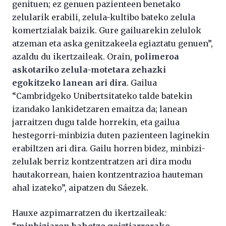
genituen; ez genuen pazienteen benetako
zelularik erabili, zelula-kultibo bateko zelula
komertzialak baizik. Gure gailuarekin zelulok
atzeman eta aska genitzakeela egiaztatu genuen”,
azaldu du ikertzaileak. Orain,
polimeroa
askotariko zelula-motetara zehazki
egokitzeko lanean ari dira
. Gailua
“Cambridgeko Unibertsitateko talde batekin
izandako lankidetzaren emaitza da; lanean
jarraitzen dugu talde horrekin, eta gailua
hestegorri-minbizia duten pazienteen laginekin
erabiltzen ari dira. Gailu horren bidez, minbizi-
zelulak berriz kontzentratzen ari dira modu
hautakorrean, haien kontzentrazioa hauteman
ahal izateko”, aipatzen du Sáezek.
Hauxe azpimarratzen du ikertzaileak:
“
minbiziaren bahetze goiztiarrerako