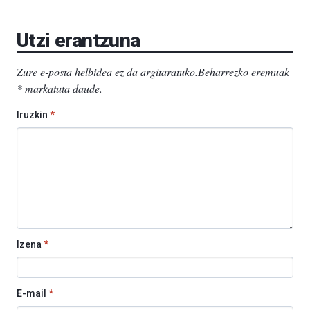
Aretoa-
EHU…
Utzi erantzuna
Zure e-posta helbidea ez da argitaratuko.
Beharrezko eremuak
*
markatuta daude
.
Iruzkin
*
Izena
*
E-mail
*