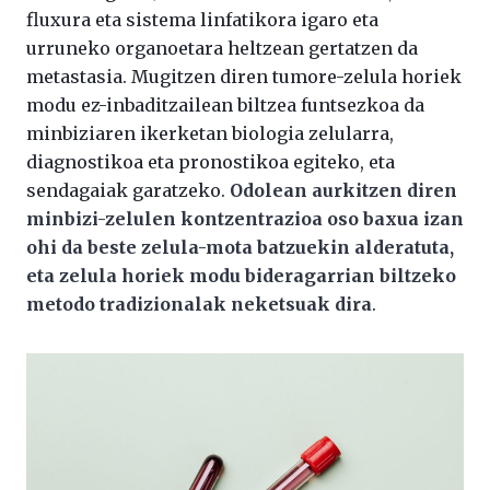
fluxura eta sistema linfatikora igaro eta
urruneko organoetara heltzean gertatzen da
metastasia. Mugitzen diren tumore-zelula horiek
modu ez-inbaditzailean biltzea funtsezkoa da
minbiziaren ikerketan biologia zelularra,
diagnostikoa eta pronostikoa egiteko, eta
sendagaiak garatzeko.
Odolean aurkitzen diren
minbizi-zelulen kontzentrazioa oso baxua izan
ohi da beste zelula-mota batzuekin alderatuta,
eta zelula horiek modu bideragarrian biltzeko
metodo tradizionalak neketsuak dira
.