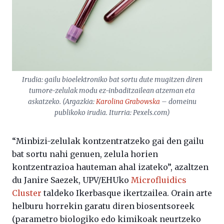
Irudia: gailu bioelektroniko bat sortu dute mugitzen diren
tumore-zelulak modu ez-inbaditzailean atzeman eta
askatzeko. (Argazkia:
Karolina Grabowska
– domeinu
publikoko irudia. Iturria: Pexels.com)
“Minbizi-zelulak kontzentratzeko gai den gailu
bat sortu nahi genuen, zelula horien
kontzentrazioa hauteman ahal izateko”, azaltzen
du Janire Saezek, UPV/EHUko
Microfluidics
Cluster
taldeko Ikerbasque ikertzailea. Orain arte
helburu horrekin garatu diren biosentsoreek
(parametro biologiko edo kimikoak neurtzeko