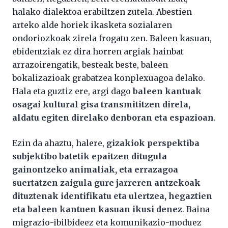
halako dialektoa erabiltzen zutela. Abestien
arteko alde horiek ikasketa sozialaren
ondoriozkoak zirela frogatu zen. Baleen kasuan,
ebidentziak ez dira horren argiak hainbat
arrazoirengatik, besteak beste, baleen
bokalizazioak grabatzea konplexuagoa delako.
Hala eta guztiz ere, argi dago
baleen kantuak
osagai kultural gisa transmititzen direla,
aldatu egiten direlako denboran eta espazioan
.
Ezin da ahaztu, halere,
gizakiok perspektiba
subjektibo batetik epaitzen ditugula
gainontzeko animaliak, eta errazagoa
suertatzen zaigula gure jarreren antzekoak
dituztenak identifikatu eta ulertzea, hegaztien
eta baleen kantuen kasuan ikusi denez
. Baina
migrazio-ibilbideez eta komunikazio-moduez