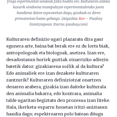
froga esperimental sendoak falta badira ere. Kulturaren aldeko
kasurik sendoena manipulazio esperimentalerako joera
handiena duten espezieetan dago, gizakiak ez diren
primateetan baino gehiago. (Argazkia:
Kev
– Pixabay
lizentziapean. Iturria: pixabay.com
)
Kulturaren definizio ugari plazaratu dira gaur
egunera arte, baina bat berak ere ez du lortu biak,
antropologoak eta biologoak, asetzea. Izan ere,
desadostasun horiek guztiak oinarrizko adiezin
batetik datoz: gizakiarena soilik al da kultura?
Edo animaliek ere izan dezakete kulturaren
zantzurik? Kulturaren definiziotzat onartzen
denaren arabera, gizakia izan daiteke kulturala
den animalia bakarra, edo kontrara, animalia
talde ugaritan begiztatu den prozesua izan liteke.
Hala, ikerketa-esparru honetan iritzi-aniztasun
handia dago; espektroaren polo batean ditugu