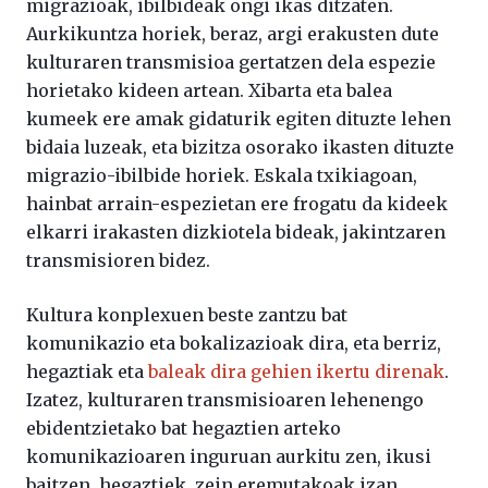
migrazioak, ibilbideak ongi ikas ditzaten.
Aurkikuntza horiek, beraz, argi erakusten dute
kulturaren transmisioa gertatzen dela espezie
horietako kideen artean. Xibarta eta balea
kumeek ere amak gidaturik egiten dituzte lehen
bidaia luzeak, eta bizitza osorako ikasten dituzte
migrazio-ibilbide horiek. Eskala txikiagoan,
hainbat arrain-espezietan ere frogatu da kideek
elkarri irakasten dizkiotela bideak, jakintzaren
transmisioren bidez.
Kultura konplexuen beste zantzu bat
komunikazio eta bokalizazioak dira, eta berriz,
hegaztiak eta
baleak dira gehien ikertu direnak
.
Izatez, kulturaren transmisioaren lehenengo
ebidentzietako bat hegaztien arteko
komunikazioaren inguruan aurkitu zen, ikusi
baitzen, hegaztiek, zein eremutakoak izan,