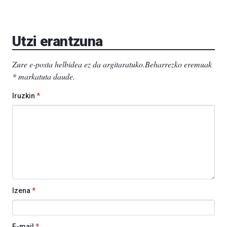
Utzi erantzuna
Zure e-posta helbidea ez da argitaratuko.
Beharrezko eremuak
*
markatuta daude
.
Iruzkin
*
Izena
*
E-mail
*