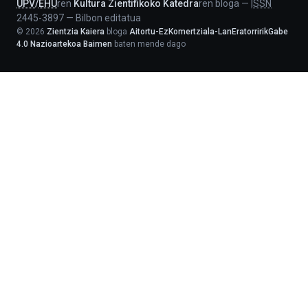
UPV
/
EHU
ren
Kultura Zientifikoko Katedra
ren bloga
—
ISSN
2445-3897
—
Bilbon editatua
©
2026
Zientzia Kaiera
bloga
Aitortu-EzKomertziala-LanEratorririkGabe
4.0 Nazioartekoa Baimen
baten mende dago