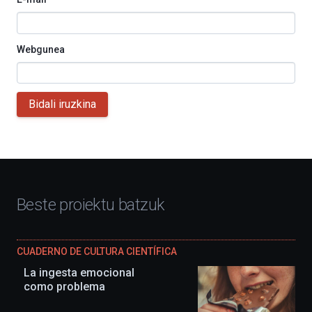
Webgunea
Bidali iruzkina
Beste proiektu batzuk
CUADERNO DE CULTURA CIENTÍFICA
La ingesta emocional
como problema