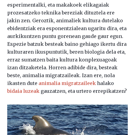
esperimentalki, eta makakoek elikagaiak
prozesatzeko teknika bereziak dituztela ere
jakin zen. Geroztik, animaliek kultura dutelako
ebidentziak era esponentzialean ugaritu dira, eta
aurkikuntzen puntu gorenean gaude gaur egun.
Espezie batzuk besteak baino gehiago ikertu dira
kulturaren ikuspuntutik, beren biologia dela eta,
erraz sumatzen baita kultura konplexuagoak
izan ditzaketela. Horren adibide dira, besteak
beste, animalia migratzaileak. Izan ere, nola
ikasten dute
animalia migratzaileek
halako
bidaia luzeak
gauzatzen, eta urtero errepikatzen?