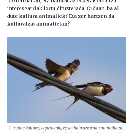
horren baitan, eta hainbat azterketak emaitza
interesgarriak lortu dituzte jada. Orduan,
ba al
dute kultura animaliek? Eta zer hartzen da
kulturatzat animalietan?
1. irudia: kultura, seguruenik, ez da hain arraroan animalietan,