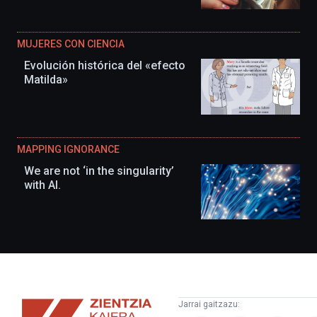
MUJERES CON CIENCIA
Evolución histórica del «efecto
Matilda»
MAPPING IGNORANCE
We are not ‘in the singularity’
with AI.
Zientzia
Jarrai gaitzazu: