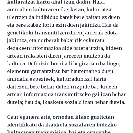
kulturatzat hartu ahal izan dadin
. Hala,
animalien kulturaren ikerketan, kulturatzat
ulertzen da indibiduo batek bere baitan ez duen
eta bere kabuz lortu ezin duen jakintza. Hau da,
genetikoki transmititzen diren jarrerak edota
jakintza, eta norberak bakarrik eskuratu
dezakeen informazioa alde batera utzita, kideen
artean irakasten diren jarreren multzoa da
kultura. Definizio horri adi begiratzen badiogu,
elementu garrantzitsu bat hautemango dugu;
animalia espezieek, kulturaduntzat hartu
daitezen, bete behar duten irizpide bat: kideen
artean informazioa transmititzeko gai izan behar
dutela; hau da, ikasketa soziala izan behar dutela.
Gaur egunera arte,
ornodun klase guztietan
identifikatu da ikasketa sozialaren bidezko
kulturaren transmisioa, bai eta ornogabe