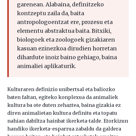
garenean. Alabaina, definitzeko
kontzeptu zaila da, baita
antropologoentzat ere, prozesu eta
elementu abstraktua baita. Bitxiki,
biologoek eta zoologoek gizakiaren
kasuan ezinezkoa dirudien horretan
dihardute inoiz baino gehiago, baina
animaliei aplikaturik.
Kulturaren definizio unibertsal eta baliozko
baten faltan, egiteko konplexua da animaliek
kultura ba ote duten zehaztea, baina gizakia ez
diren animalietan kultura definitu eta topatu
nahian dabiltza hainbat ikerketa-talde. Etorkizun
handiko ikerketa-esparrua zabaldu da galdera