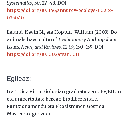
Systematics
,
50
, 27–48. DOI:
https://doi.org/10.1146/annurev-ecolsys-110218-
025040
Laland, Kevin N., eta Hoppitt, William (2003). Do
animals have culture?
Evolutionary Anthropology:
Issues, News, and Reviews, 12 (3),
150–159. DOI:
https://doi.org/10.1002/evan.10111
Egileaz:
Irati Diez Virto Biologian graduatu zen UPV/EHUn
eta unibertsitate berean Biodibertsitate,
Funtzionamendu eta Ekosistemen Gestioa
Masterra egin zuen.