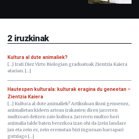
ditu:
Bidebarrietako
Liburutegia,
Bizkaia
Aretoa-
EHU…
2
iruzkinak
Kultura al dute animaliek?
[…] Irati Diez Virto Biologian graduatuak Zientzia Kaiera
atarian. […]
Hautespen kulturala: kulturak eragina du geneetan –
Zientzia Kaiera
[…] Kultura al dute animaliek? Artikuluan ikusi genuenez,
animalietan kideen artean irakasten diren jarreren
multzoari deitzen zaio kultura. Jarreren multzo hori
animalia talde baten berezkoa izan ohi da (zein landare
jan eta zein ez, zein eremutan bizi inguruan harrapari
gutxiago […]