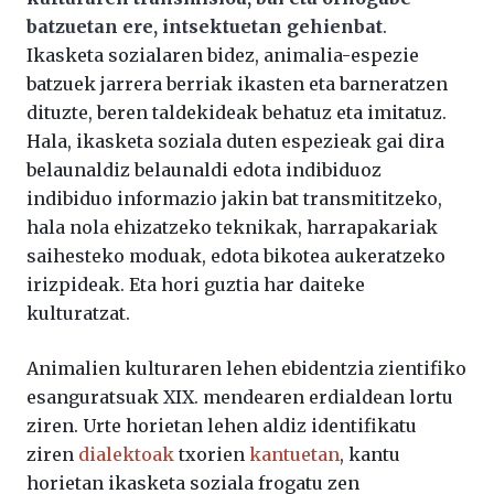
batzuetan ere, intsektuetan gehienbat
.
Ikasketa sozialaren bidez, animalia-espezie
batzuek jarrera berriak ikasten eta barneratzen
dituzte, beren taldekideak behatuz eta imitatuz.
Hala, ikasketa soziala duten espezieak gai dira
belaunaldiz belaunaldi edota indibiduoz
indibiduo informazio jakin bat transmititzeko,
hala nola ehizatzeko teknikak, harrapakariak
saihesteko moduak, edota bikotea aukeratzeko
irizpideak. Eta hori guztia har daiteke
kulturatzat.
Animalien kulturaren lehen ebidentzia zientifiko
esanguratsuak XIX. mendearen erdialdean lortu
ziren. Urte horietan lehen aldiz identifikatu
ziren
dialektoak
txorien
kantuetan
, kantu
horietan ikasketa soziala frogatu zen