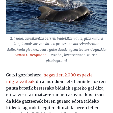
2. irudia: aurkikuntza berriek iradokitzen dute, giza kultura
konplexuak sortzen dituen prozesuen antzekoak eman
daitezkeela gizakiez osatu gabe dauden gizarteetan. (Argazkia:
Maren G. Bergmann
– Pixabay lizentziapean. Iturria:
pixabay.com
)
Gutxi gorabehera,
hegaztien 2.000 espezie
migratzaileak
dira munduan, eta hemisferioaren
punta batetik besterako bidaiak egiteko gai dira,
elikatze- eta umatze-eremuen artean. Ikusi izan
da kide gazteenek beren guraso edota taldeko
kideek lagunduta egiten dituztela beren lehen