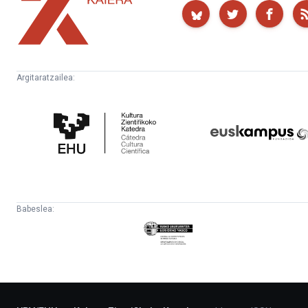
Kaiera
Argitaratzailea:
Kultura
Euskampus
Zientifikoko
Fundazioa
Katedra
Babeslea:
Eusko
Jaurlaritza
-
Lehendakaritza