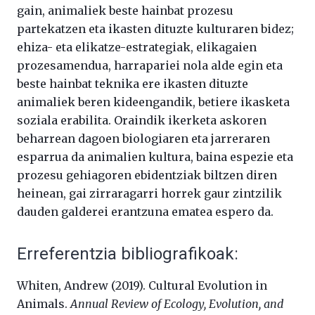
gain, animaliek beste hainbat prozesu
partekatzen eta ikasten dituzte kulturaren bidez;
ehiza- eta elikatze-estrategiak, elikagaien
prozesamendua, harrapariei nola alde egin eta
beste hainbat teknika ere ikasten dituzte
animaliek beren kideengandik, betiere ikasketa
soziala erabilita. Oraindik ikerketa askoren
beharrean dagoen biologiaren eta jarreraren
esparrua da animalien kultura, baina espezie eta
prozesu gehiagoren ebidentziak biltzen diren
heinean, gai zirraragarri horrek gaur zintzilik
dauden galderei erantzuna ematea espero da.
Erreferentzia bibliografikoak:
Whiten, Andrew (2019). Cultural Evolution in
Animals.
Annual Review of Ecology, Evolution, and