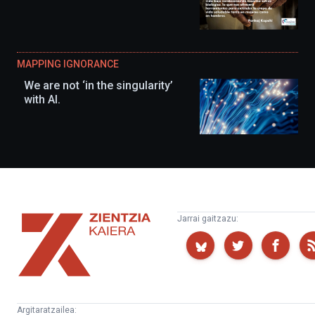
MAPPING IGNORANCE
We are not ‘in the singularity’
with AI.
Zientzia
Jarrai gaitzazu:
Kaiera
Argitaratzailea: