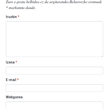
Zure e-posta helbidea ez da argitaratuko.
Beharrezko eremuak
*
markatuta daude
.
Iruzkin
*
Izena
*
E-mail
*
Webgunea