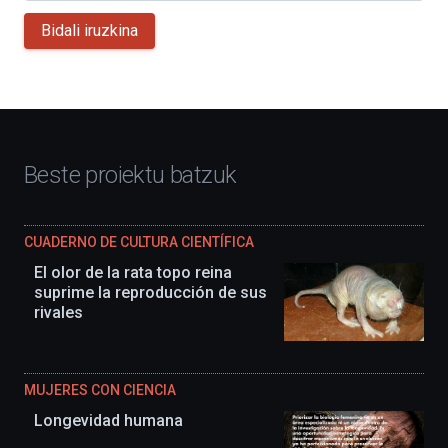
Bidali iruzkina
Beste proiektu batzuk
CUADERNO DE CULTURA CIENTÍFICA
El olor de la rata topo reina
suprime la reproducción de sus
rivales
MUJERES CON CIENCIA
Longevidad humana