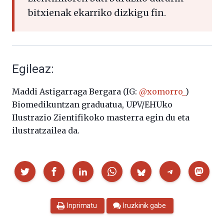
bitxienak ekarriko dizkigu fin.
Egileaz:
Maddi Astigarraga Bergara (IG:
@xomorro_
)
Biomedikuntzan graduatua, UPV/EHUko
Ilustrazio Zientifikoko masterra egin du eta
ilustratzailea da.
Partekatu
Inprimatu
Iruzkinik gabe