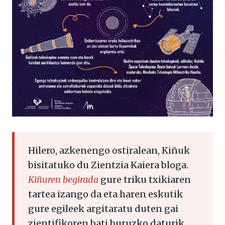
Hilero, azkenengo ostiralean, Kiñuk
bisitatuko du Zientzia Kaiera bloga.
Kiñuren begirada
gure triku txikiaren
tartea izango da eta haren eskutik
gure egileek argitaratu duten gai
zientifikoren bati buruzko daturik