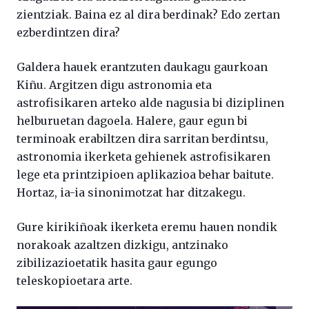
zientziak. Baina ez al dira berdinak? Edo zertan
ezberdintzen dira?
Galdera hauek erantzuten daukagu gaurkoan
Kiñu. Argitzen digu astronomia eta
astrofisikaren arteko alde nagusia bi diziplinen
helburuetan dagoela. Halere, gaur egun bi
terminoak erabiltzen dira sarritan berdintsu,
astronomia ikerketa gehienek astrofisikaren
lege eta printzipioen aplikazioa behar baitute.
Hortaz, ia-ia sinonimotzat har ditzakegu.
Gure kirikiñoak ikerketa eremu hauen nondik
norakoak azaltzen dizkigu, antzinako
zibilizazioetatik hasita gaur egungo
teleskopioetara arte.