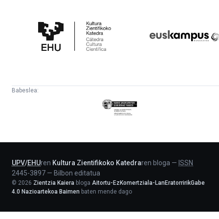
Kultura
Euskampus
Zientifikoko
Fundazioa
Katedra
Babeslea:
Eusko
Jaurlaritza
-
Lehendakaritza
UPV
/
EHU
ren
Kultura Zientifikoko Katedra
ren bloga
—
ISSN
2445-3897
—
Bilbon editatua
©
2026
Zientzia Kaiera
bloga
Aitortu-EzKomertziala-LanEratorririkGabe
4.0 Nazioartekoa Baimen
baten mende dago