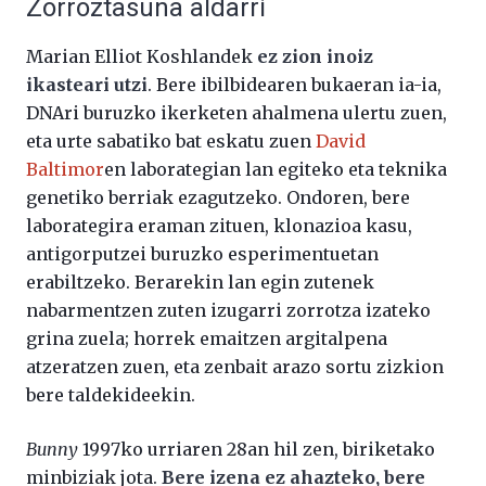
Zorroztasuna aldarri
Marian Elliot Koshlandek
ez zion inoiz
ikasteari utzi
. Bere ibilbidearen bukaeran ia-ia,
DNAri buruzko ikerketen ahalmena ulertu zuen,
eta urte sabatiko bat eskatu zuen
David
Baltimor
en laborategian lan egiteko eta teknika
genetiko berriak ezagutzeko. Ondoren, bere
laborategira eraman zituen, klonazioa kasu,
antigorputzei buruzko esperimentuetan
erabiltzeko. Berarekin lan egin zutenek
nabarmentzen zuten izugarri zorrotza izateko
grina zuela; horrek emaitzen argitalpena
atzeratzen zuen, eta zenbait arazo sortu zizkion
bere taldekideekin.
Bunny
1997ko urriaren 28an hil zen, biriketako
minbiziak jota.
Bere izena ez ahazteko, bere