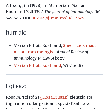
Allison, Jim (1998). In Memoriam Marian
Koshland 1921-1997.
The Journal of Immunology
, 161,
545-546. DOI:
10.4049/jimmunol.161.2.545
Iturriak:
Marian Elliott Koshland,
Sheer Luck made
me an immunologist
,
Annual Review of
Immunology
14 (1996) ix-xv
Marian Elliott Koshland
, Wikipedia
Egileaz:
Rosa M. Tristán (
@
RosaTristan
) zientzia eta
ingurumen dibulgazioan espezializatutako