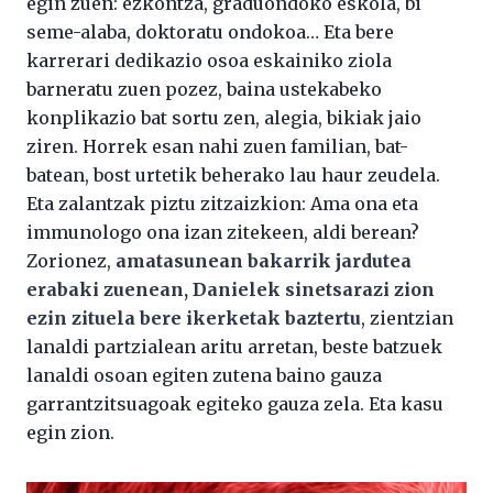
egin zuen: ezkontza, graduondoko eskola, bi
seme-alaba, doktoratu ondokoa… Eta bere
karrerari dedikazio osoa eskainiko ziola
barneratu zuen pozez, baina ustekabeko
konplikazio bat sortu zen, alegia, bikiak jaio
ziren. Horrek esan nahi zuen familian, bat-
batean, bost urtetik beherako lau haur zeudela.
Eta zalantzak piztu zitzaizkion: Ama ona eta
immunologo ona izan zitekeen, aldi berean?
Zorionez,
amatasunean bakarrik jardutea
erabaki zuenean, Danielek sinetsarazi zion
ezin zituela bere ikerketak baztertu
, zientzian
lanaldi partzialean aritu arretan, beste batzuek
lanaldi osoan egiten zutena baino gauza
garrantzitsuagoak egiteko gauza zela. Eta kasu
egin zion.