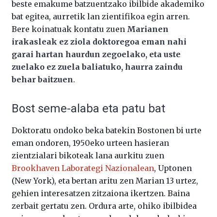
beste emakume batzuentzako ibilbide akademiko
bat egitea, aurretik lan zientifikoa egin arren.
Bere koinatuak kontatu zuen
Marianen
irakasleak ez ziola doktoregoa eman nahi
garai hartan haurdun zegoelako, eta uste
zuelako ez zuela baliatuko, haurra zaindu
behar baitzuen
.
Bost seme-alaba eta patu bat
Doktoratu ondoko beka batekin Bostonen bi urte
eman ondoren, 1950eko urteen hasieran
zientzialari bikoteak lana aurkitu zuen
Brookhaven Laborategi Nazionalean
, Uptonen
(New York), eta bertan aritu zen Marian 13 urtez,
gehien interesatzen zitzaiona ikertzen. Baina
zerbait gertatu zen. Ordura arte, ohiko ibilbidea