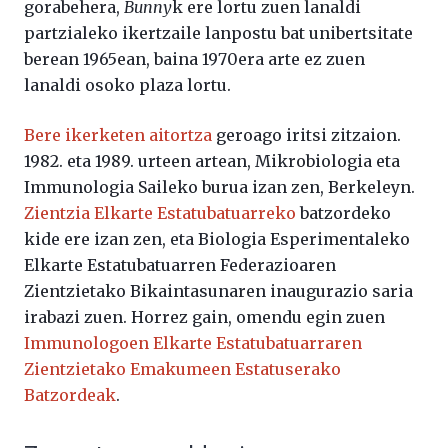
gorabehera,
Bunny
k ere lortu zuen lanaldi
partzialeko ikertzaile lanpostu bat unibertsitate
berean 1965ean, baina 1970era arte ez zuen
lanaldi osoko plaza lortu.
Bere ikerketen aitortza
geroago iritsi zitzaion.
1982. eta 1989. urteen artean, Mikrobiologia eta
Immunologia Saileko burua izan zen, Berkeleyn.
Zientzia Elkarte Estatubatuarreko
batzordeko
kide ere izan zen, eta Biologia Esperimentaleko
Elkarte Estatubatuarren Federazioaren
Zientzietako Bikaintasunaren inaugurazio saria
irabazi zuen. Horrez gain, omendu egin zuen
Immunologoen Elkarte Estatubatuarraren
Zientzietako Emakumeen Estatuserako
Batzordeak
.