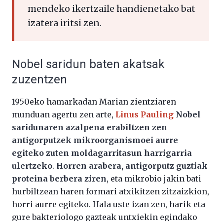
mendeko ikertzaile handienetako bat
izatera iritsi zen.
Nobel saridun baten akatsak
zuzentzen
1950eko hamarkadan Marian zientziaren
munduan agertu zen arte,
Linus Pauling
Nobel
saridunaren azalpena erabiltzen zen
antigorputzek mikroorganismoei aurre
egiteko zuten moldagarritasun harrigarria
ulertzeko
.
Horren arabera, antigorputz guztiak
proteina berbera ziren
, eta mikrobio jakin bati
hurbiltzean haren formari atxikitzen zitzaizkion,
horri aurre egiteko. Hala uste izan zen, harik eta
gure bakteriologo gazteak untxiekin egindako