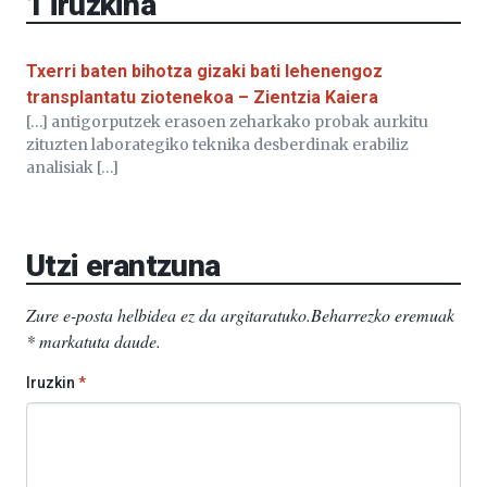
1
iruzkina
Txerri baten bihotza gizaki bati lehenengoz
transplantatu ziotenekoa – Zientzia Kaiera
[…] antigorputzek erasoen zeharkako probak aurkitu
zituzten laborategiko teknika desberdinak erabiliz
analisiak […]
Utzi erantzuna
Zure e-posta helbidea ez da argitaratuko.
Beharrezko eremuak
*
markatuta daude
.
Iruzkin
*