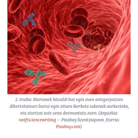
2. irudia: Marianek hitzaldi bat egin zuen antigorputzen
dibertsitateari buruz egin zituen ikerketa sakonak aurkezteko,
eta ziurtzat uste zena desmuntatu zuen. (Argazkia:
swiftsciencewriting
– Pixabay lizentziapean. Iturria:
Pixabay.com
)