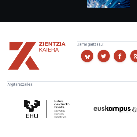
Zientzia
Jarrai gaitzazu:
Kaiera
Argitaratzailea:
Kultura
Euskampus
Zientifikoko
Fundazioa
Katedra