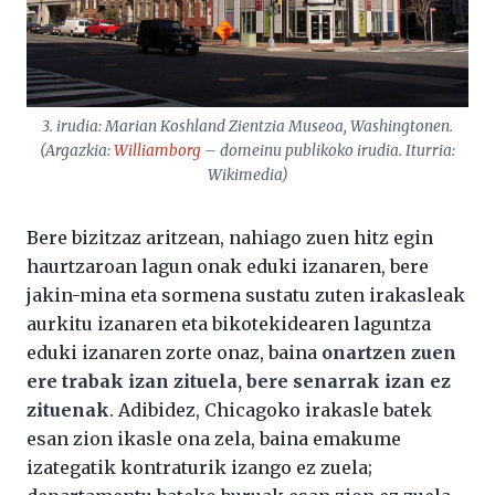
3. irudia: Marian Koshland Zientzia Museoa, Washingtonen.
(Argazkia:
Williamborg
– domeinu publikoko irudia. Iturria:
Wikimedia)
Bere bizitzaz aritzean, nahiago zuen hitz egin
haurtzaroan lagun onak eduki izanaren, bere
jakin-mina eta sormena sustatu zuten irakasleak
aurkitu izanaren eta bikotekidearen laguntza
eduki izanaren zorte onaz, baina
onartzen zuen
ere trabak izan zituela, bere senarrak izan ez
zituenak
. Adibidez, Chicagoko irakasle batek
esan zion ikasle ona zela, baina emakume
izategatik kontraturik izango ez zuela;