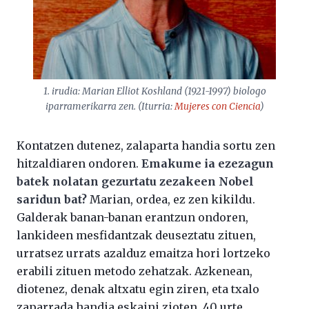
1. irudia: Marian Elliot Koshland (1921-1997) biologo
iparramerikarra zen. (Iturria:
Mujeres con Ciencia
)
Kontatzen dutenez, zalaparta handia sortu zen
hitzaldiaren ondoren.
Emakume ia ezezagun
batek nolatan gezurtatu zezakeen Nobel
saridun bat?
Marian, ordea, ez zen kikildu.
Galderak banan-banan erantzun ondoren,
lankideen mesfidantzak deuseztatu zituen,
urratsez urrats azalduz emaitza hori lortzeko
erabili zituen metodo zehatzak. Azkenean,
diotenez, denak altxatu egin ziren, eta txalo
zaparrada handia eskaini zioten. 40 urte