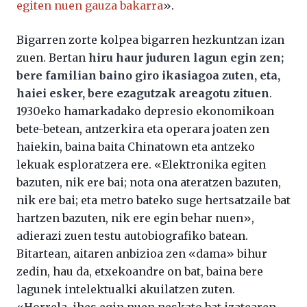
egiten nuen gauza bakarra
».
Bigarren zorte kolpea bigarren hezkuntzan izan
zuen. Bertan
hiru haur juduren lagun egin zen;
bere familian baino giro ikasiagoa zuten, eta,
haiei esker, bere ezagutzak areagotu zituen
.
1930eko hamarkadako depresio ekonomikoan
bete-betean, antzerkira eta operara joaten zen
haiekin, baina baita Chinatown eta antzeko
lekuak esploratzera ere. «Elektronika egiten
bazuten, nik ere bai; nota ona ateratzen bazuten,
nik ere bai; eta metro bateko suge hertsatzaile bat
hartzen bazuten, nik ere egin behar nuen»,
adierazi zuen testu autobiografiko batean.
Bitartean, aitaren anbizioa zen «dama» bihur
zedin, hau da, etxekoandre on bat, baina bere
lagunek intelektualki akuilatzen zuten.