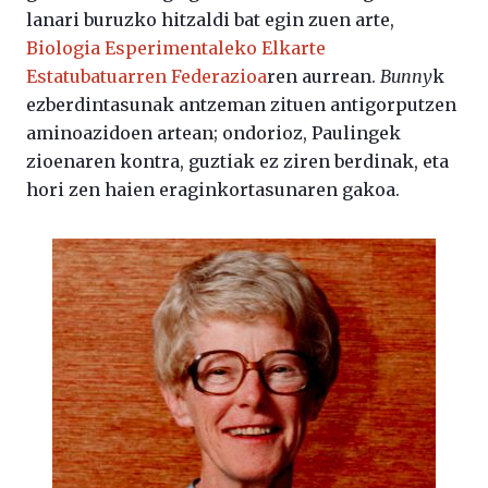
lanari buruzko hitzaldi bat egin zuen arte,
Biologia Esperimentaleko Elkarte
Estatubatuarren Federazioa
ren aurrean.
Bunny
k
ezberdintasunak antzeman zituen antigorputzen
aminoazidoen artean; ondorioz, Paulingek
zioenaren kontra, guztiak ez ziren berdinak, eta
hori zen haien eraginkortasunaren gakoa.