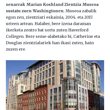
senarrak Marian Koshland Zientzia Museoa
sustatu zuen Washingtonen
. Museoa zabalik
egon zen, zientziari eskainia, 2004. eta 2017.
urteen artean. Halaber, bere izena daraman
ikerketa zentro bat sortu zuten Haverford
Collegen. Bere seme-alabetako bi, Catherine eta
Douglas zientzialariek han ikasi zuten, hain
zuzen ere.