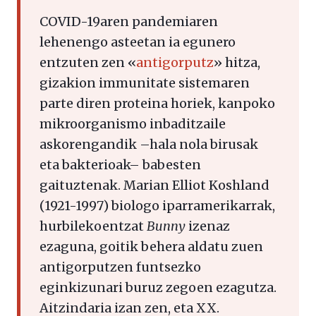
COVID-19aren pandemiaren
lehenengo asteetan ia egunero
entzuten zen «
antigorputz
» hitza,
gizakion immunitate sistemaren
parte diren proteina horiek, kanpoko
mikroorganismo inbaditzaile
askorengandik –hala nola birusak
eta bakterioak– babesten
gaituztenak. Marian Elliot Koshland
(1921-1997) biologo iparramerikarrak,
hurbilekoentzat
Bunny
izenaz
ezaguna, goitik behera aldatu zuen
antigorputzen funtsezko
eginkizunari buruz zegoen ezagutza.
Aitzindaria izan zen, eta XX.