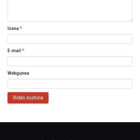
Izena
*
E-mail
*
Webgunea
Bidali iruzkina