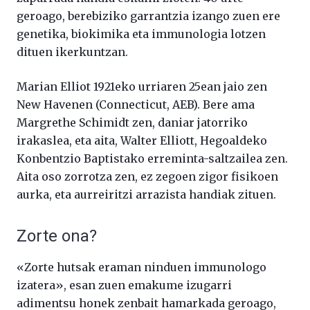
geroago, berebiziko garrantzia izango zuen ere
genetika, biokimika eta immunologia lotzen
dituen ikerkuntzan.
Marian Elliot 1921eko urriaren 25ean jaio zen
New Havenen (Connecticut, AEB). Bere ama
Margrethe Schimidt zen, daniar jatorriko
irakaslea, eta aita, Walter Elliott, Hegoaldeko
Konbentzio Baptistako erreminta-saltzailea zen.
Aita oso zorrotza zen, ez zegoen zigor fisikoen
aurka, eta aurreiritzi arrazista handiak zituen.
Zorte ona?
«Zorte hutsak eraman ninduen immunologo
izatera», esan zuen emakume izugarri
adimentsu honek zenbait hamarkada geroago,