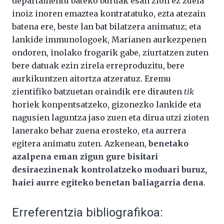
departamentu bateko buruak esan zion ez zuela
inoiz inoren emaztea kontratatuko, ezta atezain
batena ere, beste lan bat bilatzera animatuz; eta
lankide immunologoek, Marianen aurkezpenen
ondoren, inolako frogarik gabe, ziurtatzen zuten
bere datuak ezin zirela erreproduzitu, bere
aurkikuntzen aitortza atzeratuz. Eremu
zientifiko batzuetan oraindik ere dirauten
tik
horiek konpentsatzeko, gizonezko lankide eta
nagusien laguntza jaso zuen eta dirua utzi zioten
lanerako behar zuena erosteko, eta aurrera
egitera animatu zuten. Azkenean,
benetako
azalpena eman zigun gure bisitari
desiraezinenak kontrolatzeko moduari buruz,
haiei aurre egiteko benetan baliagarria dena
.
Erreferentzia bibliografikoa: