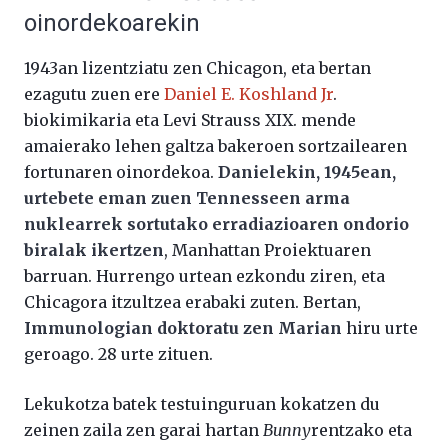
oinordekoarekin
1943an lizentziatu zen Chicagon, eta bertan
ezagutu zuen ere
Daniel E. Koshland Jr
.
biokimikaria eta Levi Strauss XIX. mende
amaierako lehen galtza bakeroen sortzailearen
fortunaren oinordekoa.
Danielekin, 1945ean,
urtebete eman zuen Tennesseen arma
nuklearrek sortutako erradiazioaren ondorio
biralak ikertzen
, Manhattan Proiektuaren
barruan. Hurrengo urtean ezkondu ziren, eta
Chicagora itzultzea erabaki zuten. Bertan,
Immunologian doktoratu zen Marian
hiru urte
geroago. 28 urte zituen.
Lekukotza batek testuinguruan kokatzen du
zeinen zaila zen garai hartan
Bunny
rentzako eta