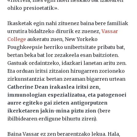
«Horrela, ihes egin nuen neskato bat izatearen
ohiko presioetatik».
Ikasketak egin nahi zituenez baina bere familiak
urrutira bidaltzeko dirurik ez zuenez,
Vassar
College
aukeratu zuen, New Yorkeko
Poughkeepsie herriko unibertsitate pribatu bat,
bertan beka bat lor zezakeela esan baitzioten.
Gastuak ordaintzeko, idazkari lanetan aritu zen.
Eta orduan iritsi zitzaion hirugarren zorioneko
zirkunstantzia: bertan zeraman bigarren urtean
Catherine Dean irakaslea iritsi zen,
immunologian espezializatua, eta patogenoei
aurre egiteko gai zieten antigorputzen
ikerketaren jakin-mina piztu zion
(bere
ibilbidearen erdigune bihurtu ziren).
Baina Vassar ez zen berarentzako lekua. Hala,