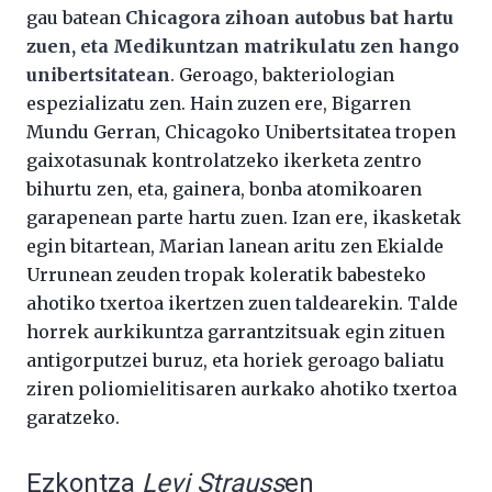
gau batean
Chicagora zihoan autobus bat hartu
zuen, eta Medikuntzan matrikulatu zen hango
unibertsitatean
. Geroago, bakteriologian
espezializatu zen. Hain zuzen ere, Bigarren
Mundu Gerran, Chicagoko Unibertsitatea tropen
gaixotasunak kontrolatzeko ikerketa zentro
bihurtu zen, eta, gainera, bonba atomikoaren
garapenean parte hartu zuen. Izan ere, ikasketak
egin bitartean, Marian lanean aritu zen Ekialde
Urrunean zeuden tropak koleratik babesteko
ahotiko txertoa ikertzen zuen taldearekin. Talde
horrek aurkikuntza garrantzitsuak egin zituen
antigorputzei buruz, eta horiek geroago baliatu
ziren poliomielitisaren aurkako ahotiko txertoa
garatzeko.
Ezkontza
Levi Strauss
en