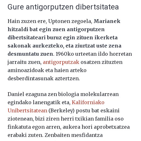
Gure antigorputzen dibertsitatea
Hain zuzen ere, Uptonen zegoela,
Marianek
hitzaldi bat egin zuen antigorputzen
dibertsitateari buruz egin zituen ikerketa
sakonak aurkezteko, eta ziurtzat uste zena
desmuntatu zuen
. 1960ko urteetan ildo horretan
jarraitu zuen,
antigorputzak
osatzen zituzten
aminoazidoak eta haien arteko
desberdintasunak aztertzen.
Daniel ezaguna zen biologia molekularrean
egindako lanengatik eta,
Kaliforniako
Unibertsitatean
(Berkeley) postu bat eskaini
ziotenean, bizi ziren herri txikian familia oso
finkatuta egon arren, aukera hori aprobetxatzea
erabaki zuten. Zenbaiten mesfidantza