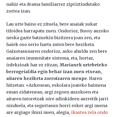
nahiz eta drama familiarrez zipriztindutako
zortea izan.
Lau urte baino ez zituela, bere anaiak sukar
tifoidea harrapatu zuen. Ondorioz,
Bunny
auzoko
neska gazte batzuekin bizitzera joan zen, eta
haiek oso serio hartu zuten bere heziketa.
Gaixotasunaren ondorioz, asko ahuldu zen bere
anaiaren immunitate sistema, eta, hortaz,
infekzioak har ez zitzan,
Marianek urtebeteko
berrogeialdia egin behar izan zuen etxean,
aitaren heziketa zorrotzaren menpe
. Haren
hitzetan: «Azkenean, eskolara joateko baimena
eman zidatenean, argi zegoen auzokoen eta
aitaren tutoretzak nire adinkideen aurretik jarri
ninduela, eta segurtasun horri esker argi nuena
are argiago ikusi nuen, alegia,
ikastea zela ondo