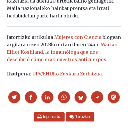
kazetaria da duela 20 urtetik baino gehiagotik.
Maila nazionaleko hainbat prentsa eta irrati
hedabidetan parte hartu ohi du.
Jatorrizko artikulua
Mujeres con Ciencia
blogean
argitaratu zen 2023ko urtarrilaren 24an:
Marian
Elliot Koshland, la inmunóloga que nos
descubrió cómo eran nuestros anticuerpos
.
Itzulpena
:
UPV/EHUko Euskara Zerbitzua
.
Partekatu
Inprimatu
1 iruzkin