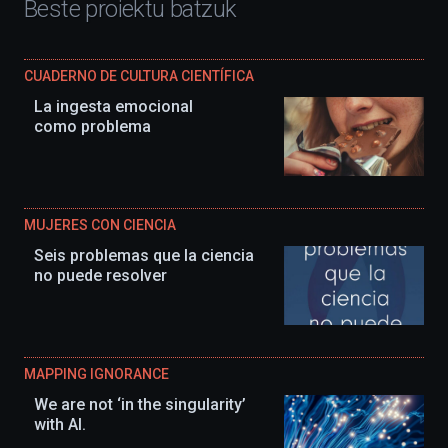
Beste proiektu batzuk
CUADERNO DE CULTURA CIENTÍFICA
La ingesta emocional
como problema
MUJERES CON CIENCIA
Seis problemas que la ciencia
no puede resolver
MAPPING IGNORANCE
We are not ‘in the singularity’
with AI.