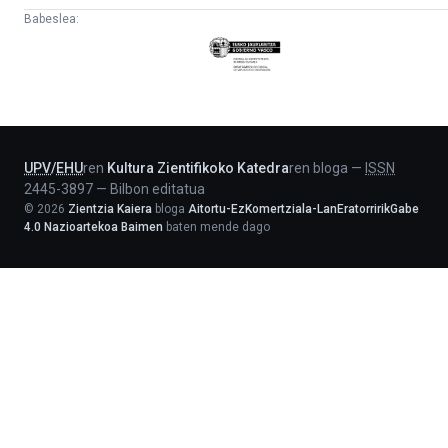
Babeslea:
Eusko
Jaurlaritza
-
Lehendakaritza
UPV
/
EHU
ren
Kultura Zientifikoko Katedra
ren bloga
—
ISSN
2445-3897
—
Bilbon editatua
©
2026
Zientzia Kaiera
bloga
Aitortu-EzKomertziala-LanEratorririkGabe
4.0 Nazioartekoa Baimen
baten mende dago