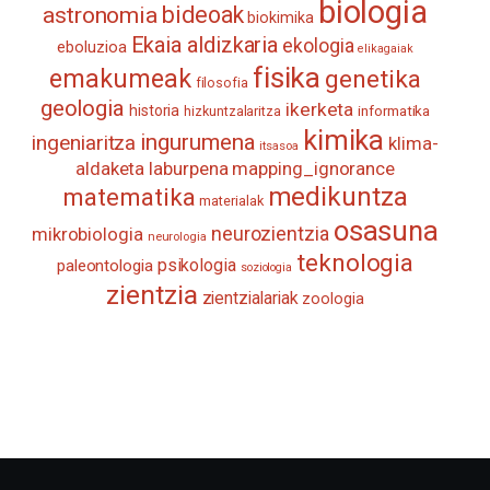
biologia
astronomia
bideoak
biokimika
Ekaia aldizkaria
ekologia
eboluzioa
elikagaiak
fisika
emakumeak
genetika
filosofia
geologia
ikerketa
historia
informatika
hizkuntzalaritza
kimika
ingurumena
ingeniaritza
klima-
itsasoa
aldaketa
laburpena
mapping_ignorance
medikuntza
matematika
materialak
osasuna
neurozientzia
mikrobiologia
neurologia
teknologia
psikologia
paleontologia
soziologia
zientzia
zientzialariak
zoologia