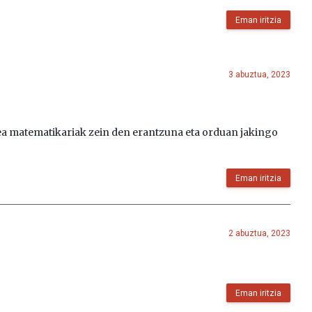
Eman iritzia
3 abuztua, 2023
ea matematikariak zein den erantzuna eta orduan jakingo
Eman iritzia
2 abuztua, 2023
Eman iritzia