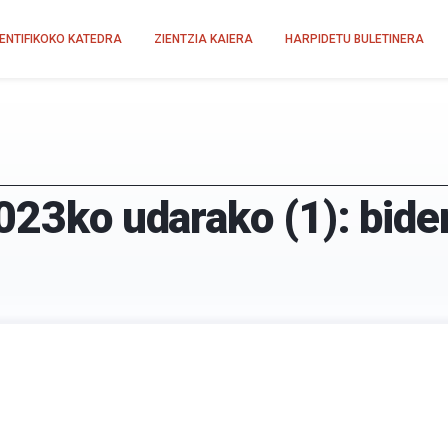
IENTIFIKOKO KATEDRA
ZIENTZIA KAIERA
HARPIDETU BULETINERA
023ko udarako (1): bide