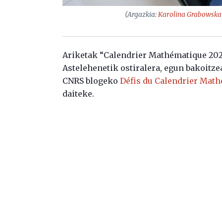
(Argazkia:
Karolina Grabowska
Ariketak “Calendrier Mathématique 2023.
Astelehenetik ostiralera, egun bakoitze
CNRS blogeko
Défis du Calendrier Mat
daiteke.