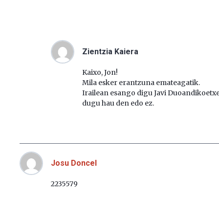
Zientzia Kaiera
Kaixo, Jon!
Mila esker erantzuna emateagatik.
Irailean esango digu Javi Duoandikoetx
dugu hau den edo ez.
Josu Doncel
2235579