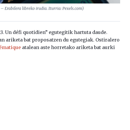
– Erabilera libreko irudia. Iturria: Pexels.com)
 Un défi quotidien” egutegitik hartuta daude.
an ariketa bat proposatzen du egutegiak. Ostiralero
hématique
atalean aste horretako ariketa bat aurki