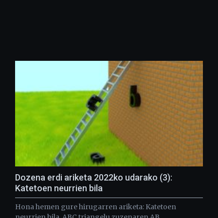
Dozena erdi ariketa 2022ko udarako (3):
Katetoen neurrien bila
Hona hemen gure hirugarren ariketa: Katetoen
neurrien bila. ABC triangelu zuzenaren AB