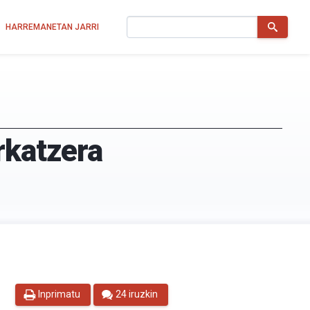
Bilatu
HARREMANETAN JARRI
rkatzera
Inprimatu
24 iruzkin