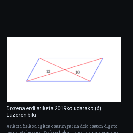
Dozena erdi ariketa 2019ko udarako (6):
Luzeren bila
Ariketa fisikoa egitea osasungarria dela esaten digute
behin eta berriro. Fisikoa bakarrik ez, buruari eragitea