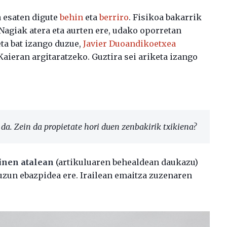
a esaten digute
behin
eta
berriro
. Fisikoa bakarrik
 Nagiak atera eta aurten ere, udako oporretan
ta bat izango duzue,
Javier Duoandikoetxea
aieran argitaratzeko. Guztira sei ariketa izango
da. Zein da propietate hori duen zenbakirik txikiena?
inen atalean
(artikuluaren behealdean daukazu)
 duzun ebazpidea ere. Irailean emaitza zuzenaren