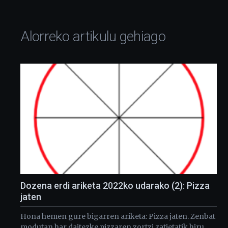
Alorreko artikulu gehiago
Dozena erdi ariketa 2022ko udarako (2): Pizza
jaten
Hona hemen gure bigarren ariketa: Pizza jaten. Zenbat
modutan har daitezke pizzaren zortzi zatietatik hiru,