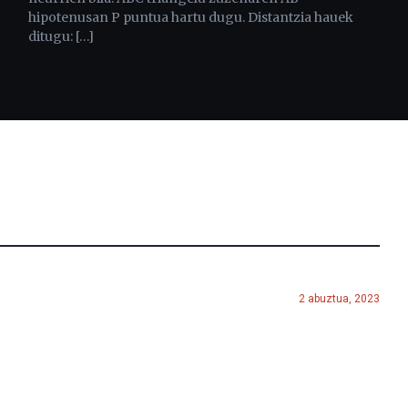
hipotenusan P puntua hartu dugu. Distantzia hauek
ditugu: […]
2 abuztua, 2023