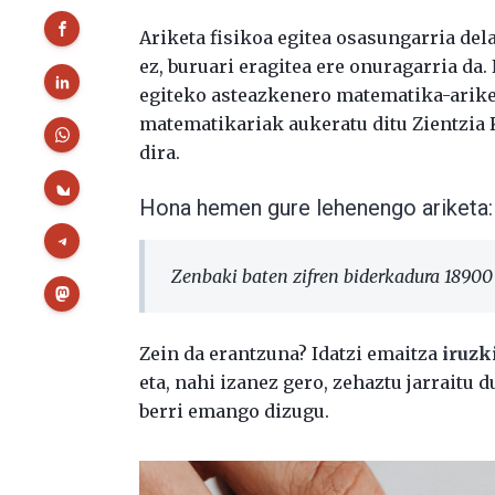
Ariketa fisikoa egitea osasungarria del
ez, buruari eragitea ere onuragarria da.
egiteko asteazkenero matematika-arike
matematikariak aukeratu ditu Zientzia K
dira.
Hona hemen gure lehenengo ariketa:
Zenbaki baten zifren biderkadura 18900 
Zein da erantzuna? Idatzi emaitza
iruzk
eta, nahi izanez gero, zehaztu jarraitu
berri emango dizugu.