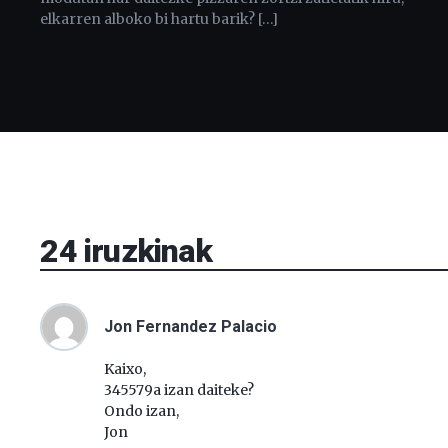
elkarren alboko bi hartu barik? […]
24
iruzkinak
Jon Fernandez Palacio
Kaixo,
345579a izan daiteke?
Ondo izan,
Jon