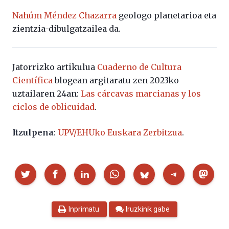
Nahúm Méndez Chazarra
geologo planetarioa eta
zientzia-dibulgatzailea da.
Jatorrizko artikulua
Cuaderno de Cultura
Científica
blogean argitaratu zen 2023ko
uztailaren 24an:
Las cárcavas marcianas y los
ciclos de oblicuidad
.
Itzulpena
:
UPV/EHUko Euskara Zerbitzua
.
Partekatu
Inprimatu
Iruzkinik gabe