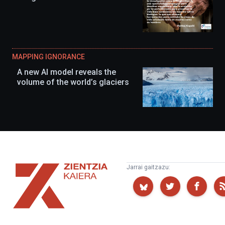
MAPPING IGNORANCE
A new AI model reveals the
volume of the world’s glaciers
Zientzia
Jarrai gaitzazu:
Kaiera