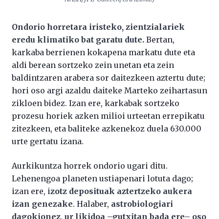
Ondorio horretara iristeko, zientzialariek
eredu klimatiko bat garatu dute.
Bertan,
karkaba berrienen kokapena markatu dute eta
aldi berean sortzeko zein unetan eta zein
baldintzaren arabera sor daitezkeen aztertu dute;
hori oso argi azaldu daiteke Marteko zeihartasun
zikloen bidez. Izan ere, karkabak sortzeko
prozesu horiek azken milioi urteetan errepikatu
zitezkeen, eta baliteke azkenekoz duela 630.000
urte gertatu izana.
Aurkikuntza horrek ondorio ugari ditu.
Lehenengoa planeten ustiapenari lotuta dago;
izan ere, i
zotz deposituak aztertzeko aukera
izan genezake
. Halaber,
astrobiologiari
dagokionez, ur likidoa –gutxitan bada ere– oso