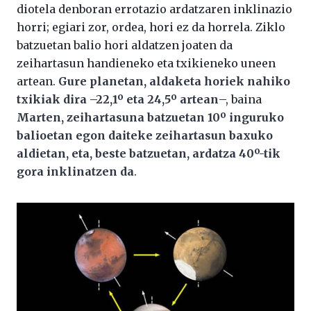
diotela denboran errotazio ardatzaren inklinazio
horri; egiari zor, ordea, hori ez da horrela. Ziklo
batzuetan balio hori aldatzen joaten da
zeihartasun handieneko eta txikieneko uneen
artean.
Gure planetan, aldaketa horiek nahiko
txikiak dira –22,1º eta 24,5º artean
–, baina
Marten, zeihartasuna batzuetan 10º inguruko
balioetan egon daiteke zeihartasun baxuko
aldietan, eta, beste batzuetan, ardatza 40º-tik
gora inklinatzen da
.