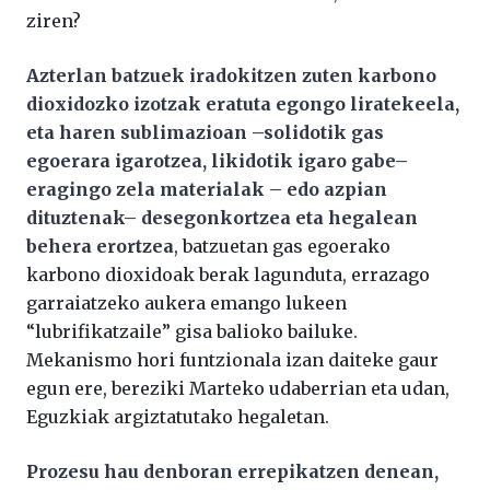
ziren?
Azterlan batzuek iradokitzen zuten karbono
dioxidozko izotzak eratuta egongo liratekeela,
eta haren sublimazioan –solidotik gas
egoerara igarotzea, likidotik igaro gabe–
eragingo zela materialak – edo azpian
dituztenak– desegonkortzea eta hegalean
behera erortzea
, batzuetan gas egoerako
karbono dioxidoak berak lagunduta, errazago
garraiatzeko aukera emango lukeen
“lubrifikatzaile” gisa balioko bailuke.
Mekanismo hori funtzionala izan daiteke gaur
egun ere, bereziki Marteko udaberrian eta udan,
Eguzkiak argiztatutako hegaletan.
Prozesu hau denboran errepikatzen denean,