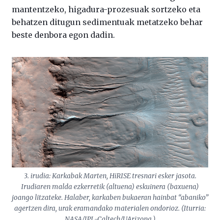
mantentzeko,
higadura-prozesuak
sortzeko
eta
behatzen
ditugun
sedimentuak
metatzeko
behar
beste
denbora
egon
dadin.
3. irudia: Karkabak Marten, HiRISE tresnari esker jasota.
Irudiaren malda ezkerretik (altuena) eskuinera (baxuena)
joango litzateke. Halaber, karkaben bukaeran hainbat “abaniko”
agertzen dira, urak eramandako materialen ondorioz. (Iturria:
NASA/JPL-Caltech/UArizona.)