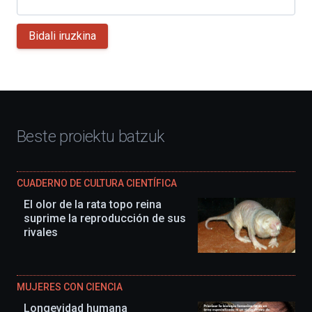
Bidali iruzkina
Beste proiektu batzuk
CUADERNO DE CULTURA CIENTÍFICA
El olor de la rata topo reina
suprime la reproducción de sus
rivales
MUJERES CON CIENCIA
Longevidad humana