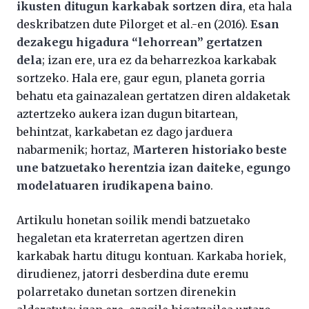
ikusten ditugun karkabak sortzen dira
, eta hala
deskribatzen dute Pilorget et al.-en (2016).
Esan
dezakegu higadura “lehorrean” gertatzen
dela
; izan ere, ura ez da beharrezkoa karkabak
sortzeko. Hala ere, gaur egun, planeta gorria
behatu eta gainazalean gertatzen diren aldaketak
aztertzeko aukera izan dugun bitartean,
behintzat, karkabetan ez dago jarduera
nabarmenik; hortaz,
Marteren historiako beste
une batzuetako herentzia izan daiteke, egungo
modelatuaren irudikapena baino
.
Artikulu honetan soilik mendi batzuetako
hegaletan eta kraterretan agertzen diren
karkabak hartu ditugu kontuan. Karkaba horiek,
dirudienez, jatorri desberdina dute eremu
polarretako dunetan sortzen direnekin