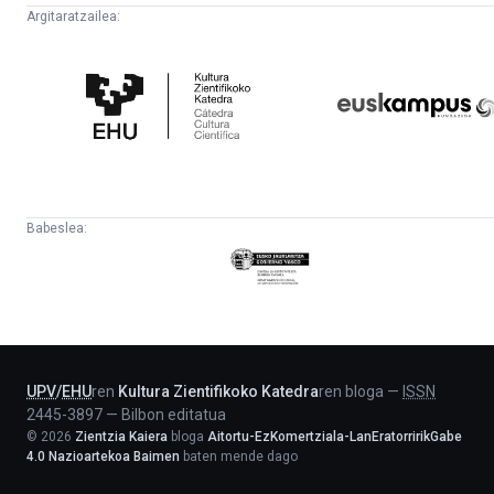
Argitaratzailea:
Kultura
Euskampus
Zientifikoko
Fundazioa
Katedra
Babeslea:
Eusko
Jaurlaritza
-
Lehendakaritza
UPV
/
EHU
ren
Kultura Zientifikoko Katedra
ren bloga
—
ISSN
2445-3897
—
Bilbon editatua
©
2026
Zientzia Kaiera
bloga
Aitortu-EzKomertziala-LanEratorririkGabe
4.0 Nazioartekoa Baimen
baten mende dago