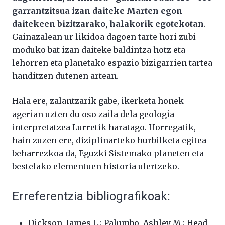
garrantzitsua izan daiteke Marten egon
daitekeen bizitzarako, halakorik egotekotan
.
Gainazalean ur likidoa dagoen tarte hori zubi
moduko bat izan daiteke baldintza hotz eta
lehorren eta planetako espazio bizigarrien tartea
handitzen dutenen artean.
Hala ere, zalantzarik gabe, ikerketa honek
agerian uzten du oso zaila dela geologia
interpretatzea Lurretik haratago. Horregatik,
hain zuzen ere, diziplinarteko hurbilketa egitea
beharrezkoa da, Eguzki Sistemako planeten eta
bestelako elementuen historia ulertzeko.
Erreferentzia bibliografikoak:
Dickson, James L.; Palumbo, Ashley M.; Head,