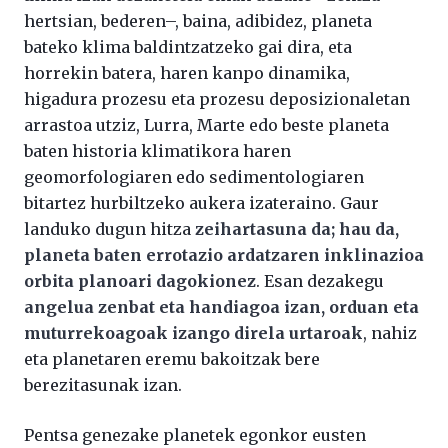
hertsian, bederen–, baina, adibidez, planeta
bateko klima baldintzatzeko gai dira, eta
horrekin batera, haren kanpo dinamika,
higadura prozesu eta prozesu deposizionaletan
arrastoa utziz, Lurra, Marte edo beste planeta
baten historia klimatikora haren
geomorfologiaren edo sedimentologiaren
bitartez hurbiltzeko aukera izateraino. Gaur
landuko dugun hitza
zeihartasuna da; hau da,
planeta baten errotazio ardatzaren inklinazioa
orbita planoari dagokionez
. Esan dezakegu
angelua zenbat eta handiagoa izan, orduan eta
muturrekoagoak izango direla urtaroak
, nahiz
eta planetaren eremu bakoitzak bere
berezitasunak izan.
Pentsa genezake planetek egonkor eusten