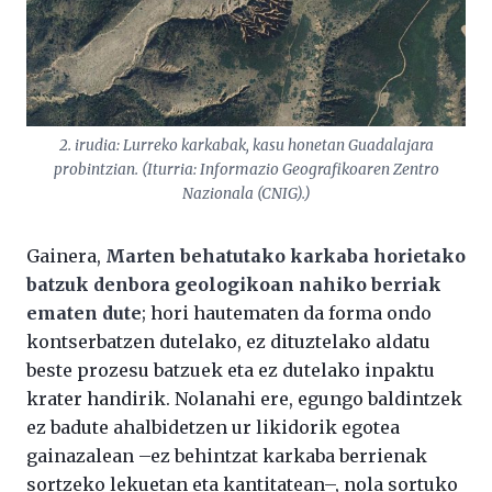
2. irudia: Lurreko karkabak, kasu honetan Guadalajara
probintzian. (Iturria: Informazio Geografikoaren Zentro
Nazionala (CNIG).)
Gainera,
Marten behatutako karkaba horietako
batzuk denbora geologikoan nahiko berriak
ematen dute
; hori hautematen da forma ondo
kontserbatzen dutelako, ez dituztelako aldatu
beste prozesu batzuek eta ez dutelako inpaktu
krater handirik. Nolanahi ere, egungo baldintzek
ez badute ahalbidetzen ur likidorik egotea
gainazalean –ez behintzat karkaba berrienak
sortzeko lekuetan eta kantitatean–, nola sortuko