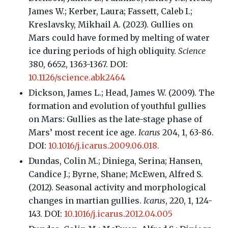
James W.; Kerber, Laura; Fassett, Caleb I.;
Kreslavsky, Mikhail A. (2023). Gullies on
Mars could have formed by melting of water
ice during periods of high obliquity.
Science
380, 6652, 1363-1367. DOI:
10.1126/science.abk2464
Dickson, James L.; Head, James W. (2009). The
formation and evolution of youthful gullies
on Mars: Gullies as the late-stage phase of
Mars’ most recent ice age.
Icarus
204, 1, 63-86.
DOI:
10.1016/j.icarus.2009.06.018.
Dundas, Colin M.; Diniega, Serina; Hansen,
Candice J.; Byrne, Shane; McEwen, Alfred S.
(2012). Seasonal activity and morphological
changes in martian gullies.
Icarus
, 220, 1, 124-
143. DOI:
10.1016/j.icarus.2012.04.005