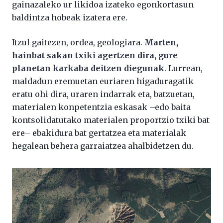
gainazaleko ur likidoa izateko egonkortasun
baldintza hobeak izatera ere.
Itzul gaitezen, ordea, geologiara.
Marten,
hainbat sakan txiki agertzen dira, gure
planetan karkaba deitzen diegunak
. Lurrean,
maldadun eremuetan euriaren higaduragatik
eratu ohi dira, uraren indarrak eta, batzuetan,
materialen konpetentzia eskasak –edo baita
kontsolidatutako materialen proportzio txiki bat
ere– ebakidura bat gertatzea eta materialak
hegalean behera garraiatzea ahalbidetzen du.