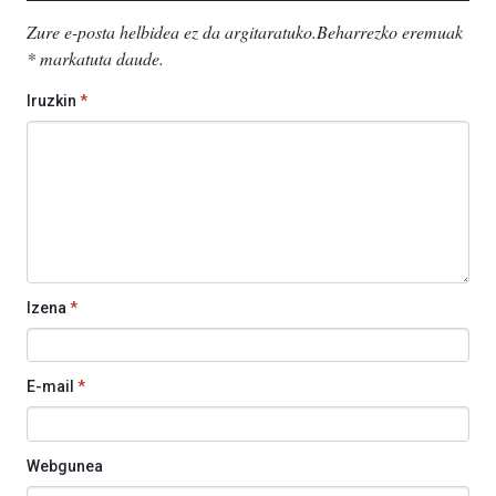
Zure e-posta helbidea ez da argitaratuko.
Beharrezko eremuak
*
markatuta daude
.
Iruzkin
*
Izena
*
E-mail
*
Webgunea