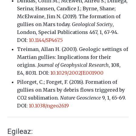
Dundas, Colin M.; McEwen, Alfred S.; Diniega,
Serina; Hansen, Candice J.; Byrne, Shane;
McElwaine, Jim N. (2019). The formation of
gullies on Mars today.
Geological Society
,
London, Special Publications 467, 1, 67-94.
DOI:
10.1144/SP467.5
Treiman, Allan H. (2003). Geologic settings of
Martian gullies: Implications for their
origins.
Journal of Geophysical Research
, 108,
E4, 8031. DOI:
10.1029/2002JE001900
Pilorget, C.; Forget, F. (2016). Formation of
gullies on Mars by debris flows triggered by
CO2 sublimation.
Nature Geoscience
9, 1, 65-69.
DOI:
10.1038/ngeo2619
Egileaz: