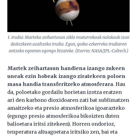
1. irudia: Marteko zeihartasun ziklo muturrekoak nolakoak izan
daitezkeen azaltzeko irudia. Egun, goiko ezkerreko irudiaren
antzeko egoeran egongo litzateke. (Iturria: NASA/JPL-Caltech.)
Martek zeihartasun handiena izango zukeen
uneak ezin hobeak izango ziratekeen poloen
masa handia transferitzeko atmosferara
. Hau
da, poloetako gordailu horietan izotza eratzen
ari den karbono dioxidoaren zati bat sublimatzen
amaitzeko eta presio atmosferikoa igoarazteko
(egungo presio atmosferikoa bikoizten duten
balioetara iritsi zitekeen). Horren ondorioz,
tenperatura altuagoetara iritsiko zen, bai eta