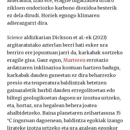
alderatuta; izan ere, eragile higatzailea urtaro
zikloen ondoriozko karbono dioxidoa besterik
ez dela dirudi. Horiek egungo klimaren
adierazgarri dira.
Science
aldizkarian Dickson et al.-ek (2023)
argitaratutako azterlan berri bati esker ura
berriro ere jopuntuan jarri da, karkabak sortzeko
eragile gisa. Gaur egun,
Marteren
errotazio
ardatzaren inklinazioa kontuan hartzen badugu,
karkabak dauden guneetan ez dira beharrezko
presio eta tenperatura baldintzak betetzen
gainazaletik hurbil dauden erregolitoetan edo
biltegi geologikoetan dagoen ur izoztua urtzeko,
eta, hortaz, ura hegalean behera joatea
ahalbidetzeko. B
aina
planetaren
zeihartasuna
35
°C
inguruan
dagoenean,
baldintza
egokiak
izango
lirateke
izotza
urtzeko
eta
ura
azalean
egonkor