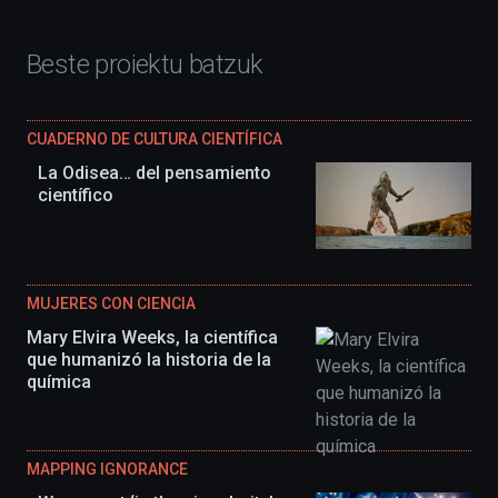
Beste proiektu batzuk
CUADERNO DE CULTURA CIENTÍFICA
La Odisea… del pensamiento
científico
MUJERES CON CIENCIA
Mary Elvira Weeks, la científica
que humanizó la historia de la
química
MAPPING IGNORANCE