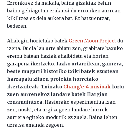
Erronka ez da makala, baina gizakiak behin
baino gehiagotan erakutsi du erronken aurrean
kikiltzea ez dela aukera bat. Ez batzuentzat,
bederen.
Ahalegin horietako batek
Green Moon Project
du
izena. Duela lau urte abiatu zen, grabitate baxuko
eremu batean haziak ahalbidetu eta horien
garapena ikertzeko.
Iazko urtarrilean, gainera,
beste mugarri historiko txiki batek ezustean
harrapatu zituen proiektu horretako
ikertzaileak: Txinako
Chang’e-4 misioak
lortu
zuen aurrenekoz landare batek Ilargian
ernamuintzea.
Hasierako esperimentua izan
zen, noski, eta argi zegoen landare horrek
aurrera egiteko modurik ez zuela. Baina lehen
urratsa emanda zegoen.