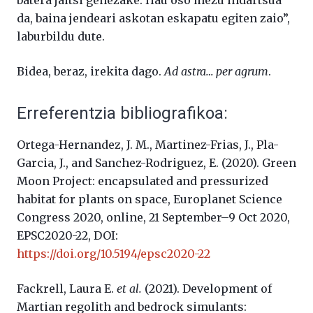
da, baina jendeari askotan eskapatu egiten zaio”,
laburbildu dute.
Bidea, beraz, irekita dago.
Ad astra… per agrum
.
Erreferentzia bibliografikoa:
Ortega-Hernandez, J. M., Martinez-Frias, J., Pla-
Garcia, J., and Sanchez-Rodriguez, E. (2020). Green
Moon Project: encapsulated and pressurized
habitat for plants on space, Europlanet Science
Congress 2020, online, 21 September–9 Oct 2020,
EPSC2020-22, DOI:
https://doi.org/10.5194/epsc2020-22
Fackrell, Laura E.
et al.
(2021). Development of
Martian regolith and bedrock simulants: