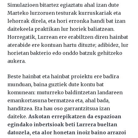
Simulazioen bitartez egiaztatu ahal izan dute
Marteko lurzoruen testurak kurruskariak eta
lehorrak direla, eta hori erronka handi bat izan
daitekeela praktikan lur horiek baliatzean.
Horregatik, Lurrean ere erabiltzen diren hainbat
aterabide ere kontuan hartu dituzte; adibidez, lur
horietan bakterio edo onddo batzuk gehitzeko
aukera.
Beste hainbat eta hainbat proiektu ere badira
munduan, baina guztiek dute kontu bat
komunean: muturreko baldintzetan landareen
emankortasuna bermatzea eta, ahal bada,
handitzea. Eta hau oso garrantzitsua izan
daiteke.
Askotan errepikatzen da espazioan
egindako inbertsioak beti Lurrera bueltan
datozela, eta alor honetan inoiz baino arrazoi