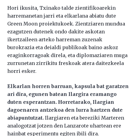
Hori ikusita, Txinako talde zientifikoarekin
harremanetan jarri eta elkarlana abiatu dute
Green Moon proiektukoek. Zientziaren mundua
ezagutzen dutenek ondo dakite askotan
ikertzaileen arteko harreman zuzenak
burokrazia eta deialdi publikoak baino askoz
eraginkorragoak direla, eta diplomaziaren muga
zurrunetan zirrikitu freskoak atera daitezkeela
horri esker.
Elkarlan horren barruan, kapsula bat garatzen
ari dira, egunen batean Ilargira eramango
duten esperantzan. Horretarako, Ilargian
dagoenaren antzekoa den lurra hartzen dute
abiapuntutzat.
Ilargiaren eta bereziki Marteren
analogotzat jotzen den Lanzarote uhartean ere
hainbat esperimentu egiten ibili dira.