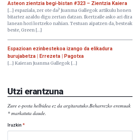
Asteon zientzia begi-bistan #323 – Zientzia Kaiera
[…] espaziala, zer ote da? Juanma Gallegok artikulu honen
bitartez azaldu digu zertan datzan. Ikertzaile asko ari dira
lanean hori lortzeko nahian. Testuan aipatzen da, besteak
beste, Green […]
Espazioan ezinbestekoa izango da elikadura
burujabetza | Errezeta | Pagotxa
[…] Kaieran Juanma Gallegok […]
Utzi erantzuna
Zure e-posta helbidea ez da argitaratuko.
Beharrezko eremuak
*
markatuta daude
.
Iruzkin
*