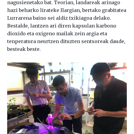
nagusienetako bat. Teorian, landareak arinago
hazi beharko lirateke Ilargian, bertako grabitatea
Lurrarena baino sei aldiz txikiagoa delako.
Bestalde, lantzen ari diren kapsulan karbono
dioxido eta oxigeno mailak zein argia eta
tenperatura neurtzen dituzten sentsoreak daude,
besteak beste.