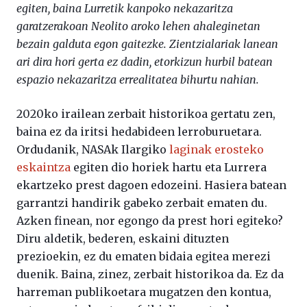
egiten, baina Lurretik kanpoko nekazaritza
garatzerakoan Neolito aroko lehen ahaleginetan
bezain galduta egon gaitezke. Zientzialariak lanean
ari dira hori gerta ez dadin, etorkizun hurbil batean
espazio nekazaritza errealitatea bihurtu nahian.
2020ko irailean zerbait historikoa gertatu zen,
baina ez da iritsi hedabideen lerroburuetara.
Ordudanik, NASAk Ilargiko
laginak erosteko
eskaintza
egiten dio horiek hartu eta Lurrera
ekartzeko prest dagoen edozeini. Hasiera batean
garrantzi handirik gabeko zerbait ematen du.
Azken finean, nor egongo da prest hori egiteko?
Diru aldetik, bederen, eskaini dituzten
prezioekin, ez du ematen bidaia egitea merezi
duenik. Baina, zinez, zerbait historikoa da. Ez da
harreman publikoetara mugatzen den kontua,