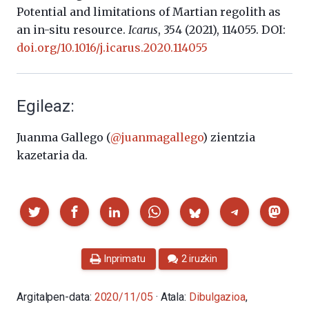
Potential and limitations of Martian regolith as
an in-situ resource.
Icarus
, 354 (2021), 114055. DOI:
doi.org/10.1016/j.icarus.2020.114055
Egileaz:
Juanma Gallego (
@juanmagallego
) zientzia
kazetaria da.
Partekatu
Inprimatu
2 iruzkin
Argitalpen-data:
2020/11/05
· Atala:
Dibulgazioa
,