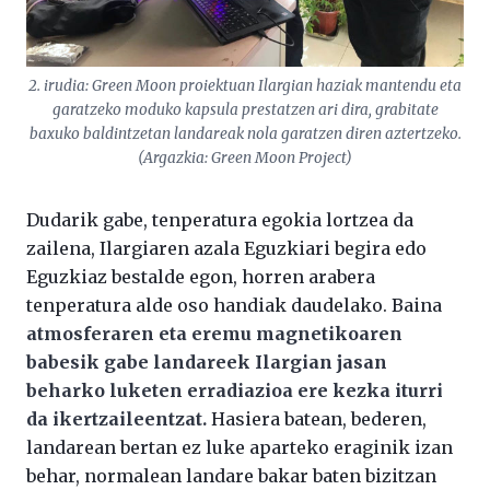
2. irudia: Green Moon proiektuan Ilargian haziak mantendu eta
garatzeko moduko kapsula prestatzen ari dira, grabitate
baxuko baldintzetan landareak nola garatzen diren aztertzeko.
(Argazkia: Green Moon Project)
Dudarik gabe, tenperatura egokia lortzea da
zailena, Ilargiaren azala Eguzkiari begira edo
Eguzkiaz bestalde egon, horren arabera
tenperatura alde oso handiak daudelako. Baina
atmosferaren eta eremu magnetikoaren
babesik gabe landareek Ilargian jasan
beharko luketen erradiazioa ere kezka iturri
da ikertzaileentzat.
Hasiera batean, bederen,
landarean bertan ez luke aparteko eraginik izan
behar, normalean landare bakar baten bizitzan