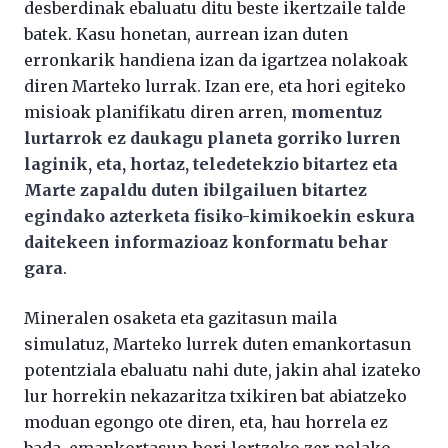
desberdinak ebaluatu ditu beste ikertzaile talde
batek. Kasu honetan, aurrean izan duten
erronkarik handiena izan da igartzea nolakoak
diren Marteko lurrak. Izan ere, eta hori egiteko
misioak planifikatu diren arren,
momentuz
lurtarrok ez daukagu planeta gorriko lurren
laginik, eta, hortaz, teledetekzio bitartez eta
Marte zapaldu duten ibilgailuen bitartez
egindako azterketa fisiko-kimikoekin eskura
daitekeen informazioaz konformatu behar
gara
.
Mineralen osaketa eta gazitasun maila
simulatuz, Marteko lurrek duten emankortasun
potentziala ebaluatu nahi dute, jakin ahal izateko
lur horrekin nekazaritza txikiren bat abiatzeko
moduan egongo ote diren, eta, hau horrela ez
bada, emankortasun hori lortzeko zer nolako