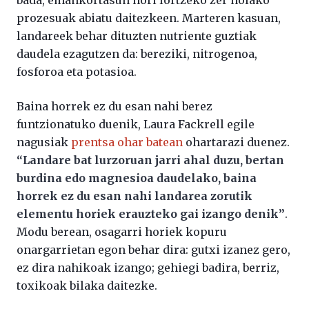
prozesuak abiatu daitezkeen. Marteren kasuan,
landareek behar dituzten nutriente guztiak
daudela ezagutzen da: bereziki, nitrogenoa,
fosforoa eta potasioa.
Baina horrek ez du esan nahi berez
funtzionatuko duenik, Laura Fackrell egile
nagusiak
prentsa ohar batean
ohartarazi duenez.
“Landare bat lurzoruan jarri ahal duzu, bertan
burdina edo magnesioa daudelako, baina
horrek ez du esan nahi landarea zorutik
elementu horiek erauzteko gai izango denik”
.
Modu berean, osagarri horiek kopuru
onargarrietan egon behar dira: gutxi izanez gero,
ez dira nahikoak izango; gehiegi badira, berriz,
toxikoak bilaka daitezke.