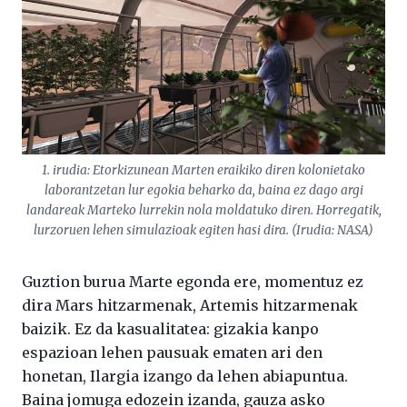
1. irudia: Etorkizunean Marten eraikiko diren kolonietako
laborantzetan lur egokia beharko da, baina ez dago argi
landareak Marteko lurrekin nola moldatuko diren. Horregatik,
lurzoruen lehen simulazioak egiten hasi dira. (Irudia: NASA)
Guztion burua Marte egonda ere, momentuz ez
dira Mars hitzarmenak, Artemis hitzarmenak
baizik. Ez da kasualitatea: gizakia kanpo
espazioan lehen pausuak ematen ari den
honetan, Ilargia izango da lehen abiapuntua.
Baina jomuga edozein izanda, gauza asko