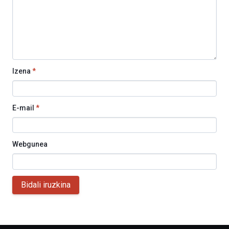
Izena
*
E-mail
*
Webgunea
Bidali iruzkina