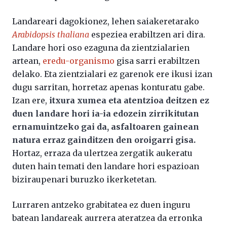
Landareari dagokionez, lehen saiakeretarako
Arabidopsis thaliana
espeziea erabiltzen ari dira.
Landare hori oso ezaguna da zientzialarien
artean,
eredu-organismo
gisa sarri erabiltzen
delako. Eta zientzialari ez garenok ere ikusi izan
dugu sarritan, horretaz apenas konturatu gabe.
Izan ere,
itxura xumea eta atentzioa deitzen ez
duen landare hori ia-ia edozein zirrikitutan
ernamuintzeko gai da, asfaltoaren gainean
natura erraz gainditzen den oroigarri gisa.
Hortaz, erraza da ulertzea zergatik aukeratu
duten hain temati den landare hori espazioan
biziraupenari buruzko ikerketetan.
Lurraren antzeko grabitatea ez duen inguru
batean landareak aurrera ateratzea da erronka