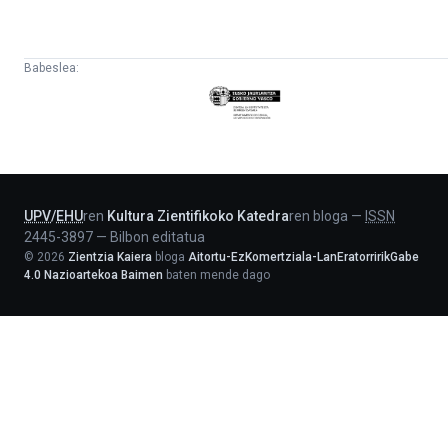
Babeslea:
Eusko
Jaurlaritza
-
Lehendakaritza
UPV
/
EHU
ren
Kultura Zientifikoko Katedra
ren bloga
—
ISSN
2445-3897
—
Bilbon editatua
©
2026
Zientzia Kaiera
bloga
Aitortu-EzKomertziala-LanEratorririkGabe
4.0 Nazioartekoa Baimen
baten mende dago