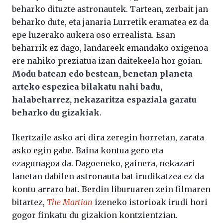
beharko dituzte astronautek. Tartean, zerbait jan
beharko dute, eta janaria Lurretik eramatea ez da
epe luzerako aukera oso errealista. Esan
beharrik ez dago, landareek emandako oxigenoa
ere nahiko preziatua izan daitekeela hor goian.
Modu batean edo bestean, benetan planeta
arteko espeziea bilakatu nahi badu,
halabeharrez, nekazaritza espaziala garatu
beharko du gizakiak
.
Ikertzaile asko ari dira zeregin horretan, zarata
asko egin gabe. Baina kontua gero eta
ezagunagoa da. Dagoeneko, gainera, nekazari
lanetan dabilen astronauta bat irudikatzea ez da
kontu arraro bat. Berdin liburuaren zein filmaren
bitartez,
The Martian
izeneko istorioak irudi hori
gogor finkatu du gizakion kontzientzian.