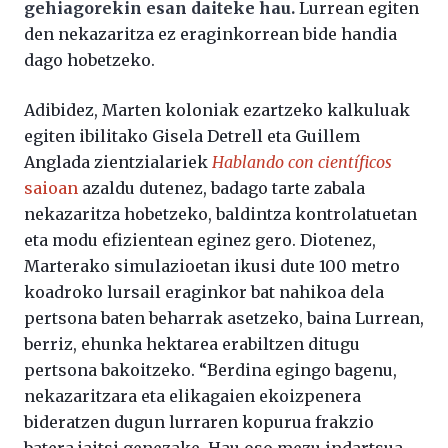
gehiagorekin esan daiteke hau.
Lurrean egiten
den nekazaritza ez eraginkorrean bide handia
dago hobetzeko.
Adibidez, Marten koloniak ezartzeko kalkuluak
egiten ibilitako Gisela Detrell eta Guillem
Anglada zientzialariek
Hablando con científicos
saioan
azaldu dutenez, badago tarte zabala
nekazaritza hobetzeko, baldintza kontrolatuetan
eta modu efizientean eginez gero. Diotenez,
Marterako simulazioetan ikusi dute 100 metro
koadroko lursail eraginkor bat nahikoa dela
pertsona baten beharrak asetzeko, baina Lurrean,
berriz, ehunka hektarea erabiltzen ditugu
pertsona bakoitzeko. “Berdina egingo bagenu,
nekazaritzara eta elikagaien ekoizpenera
bideratzen dugun lurraren kopurua frakzio
batera jaitsi genezake. Hau oso mezu indartsua