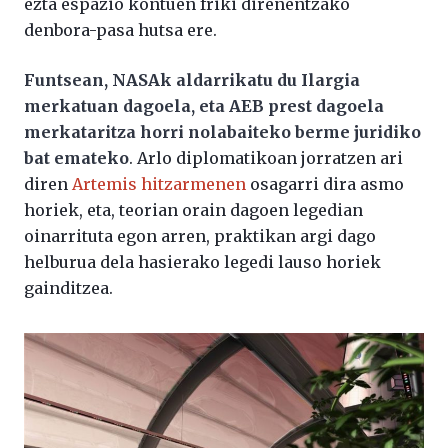
ezta espazio kontuen friki direnentzako
denbora-pasa hutsa ere.
Funtsean, NASAk aldarrikatu du Ilargia
merkatuan dagoela, eta AEB prest dagoela
merkataritza horri nolabaiteko berme juridiko
bat emateko
. Arlo diplomatikoan jorratzen ari
diren
Artemis hitzarmenen
osagarri dira asmo
horiek, eta, teorian orain dagoen legedian
oinarrituta egon arren, praktikan argi dago
helburua dela hasierako legedi lauso horiek
gainditzea.