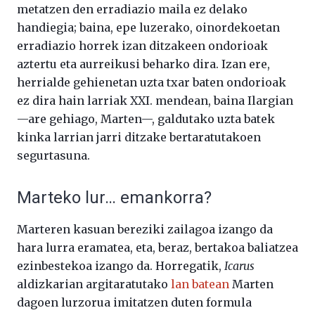
metatzen den erradiazio maila ez delako
handiegia; baina, epe luzerako, oinordekoetan
erradiazio horrek izan ditzakeen ondorioak
aztertu eta aurreikusi beharko dira. Izan ere,
herrialde gehienetan uzta txar baten ondorioak
ez dira hain larriak XXI. mendean, baina Ilargian
—are gehiago, Marten—, galdutako uzta batek
kinka larrian jarri ditzake bertaratutakoen
segurtasuna.
Marteko lur… emankorra?
Marteren kasuan bereziki zailagoa izango da
hara lurra eramatea, eta, beraz, bertakoa baliatzea
ezinbestekoa izango da. Horregatik,
Icarus
aldizkarian argitaratutako
lan batean
Marten
dagoen lurzorua imitatzen duten formula