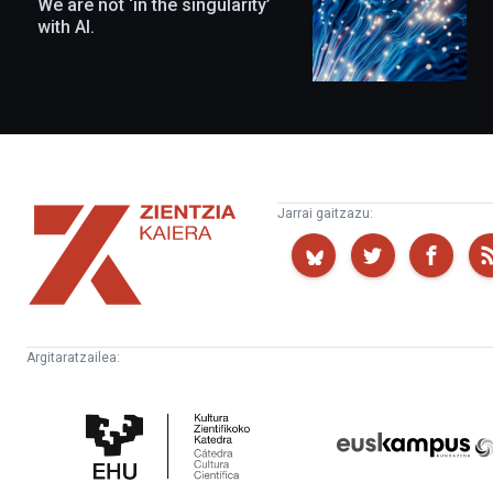
We are not ‘in the singularity’
with AI.
Zientzia
Jarrai gaitzazu:
Kaiera
Argitaratzailea:
Kultura
Euskampus
Zientifikoko
Fundazioa
Katedra