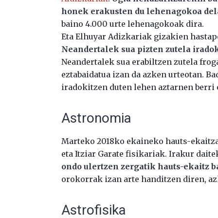
honek erakusten du lehenagokoa del
baino 4.000 urte lehenagokoak dira.
Eta Elhuyar Adizkariak gizakien hast
Neandertalek sua pizten zutela iradok
Neandertalek sua erabiltzen zutela frog
eztabaidatua izan da azken urteotan. Bad
iradokitzen duten lehen aztarnen berri
Astronomia
Marteko 2018ko ekaineko hauts-ekait
eta Itziar Garate fisikariak. Irakur dait
ondo ulertzen zergatik hauts-ekaitz b
orokorrak izan arte handitzen diren, az
Astrofisika