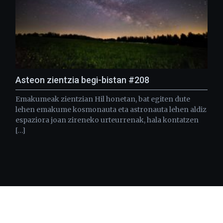
Asteon zientzia begi-bistan #208
Emakumeak zientzian Hil honetan, bat egiten dute
lehen emakume kosmonauta eta astronauta lehen aldiz
espaziora joan zireneko urteurrenak, hala kontatzen
[…]