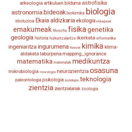
astrofisika
arkeologia
artikuluen bilduma
biologia
astronomia
bideoak
biokimika
Ekaia aldizkaria
ekologia
eboluzioa
elikagaiak
fisika
emakumeak
genetika
filosofia
geologia
ikerketa
historia
informatika
hizkuntzalaritza
kimika
ingurumena
ingeniaritza
klima-
itsasoa
aldaketa
laburpena
mapping_ignorance
medikuntza
matematika
materialak
osasuna
neurozientzia
mikrobiologia
neurologia
teknologia
psikologia
paleontologia
soziologia
zientzia
zientzialariak
zoologia