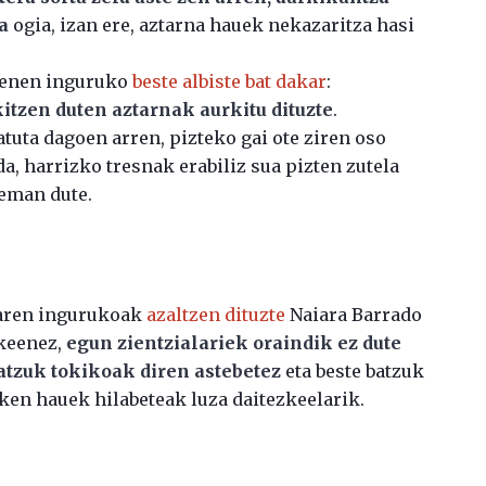
a
ogia, izan ere, aztarna hauek nekazaritza hasi
apenen inguruko
beste albiste bat dakar
:
itzen duten aztarnak aurkitu dituzte
.
atuta dagoen arren, pizteko gai ote ziren oso
a, harrizko tresnak erabiliz sua pizten zutela
 eman dute.
zaren ingurukoak
azaltzen dituzte
Naiara Barrado
ekeenez,
egun zientzialariek oraindik ez dute
atzuk tokikoak diren astebetez
eta beste batzuk
ken hauek hilabeteak luza daitezkeelarik.