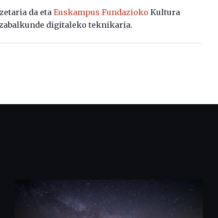
zetaria da eta
Euskampus Fundazioko
Kultura
zabalkunde digitaleko teknikaria.