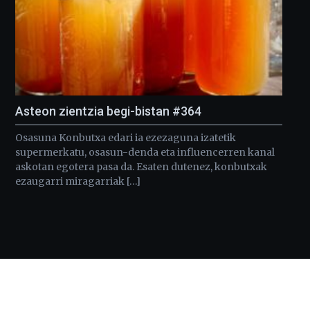
Asteon zientzia begi-bistan #364
Osasuna Konbutxa edari ia ezezaguna izatetik
supermerkatu, osasun-denda eta influencerren kanal
askotan egotera pasa da. Esaten dutenez, konbutxak
ezaugarri miragarriak […]