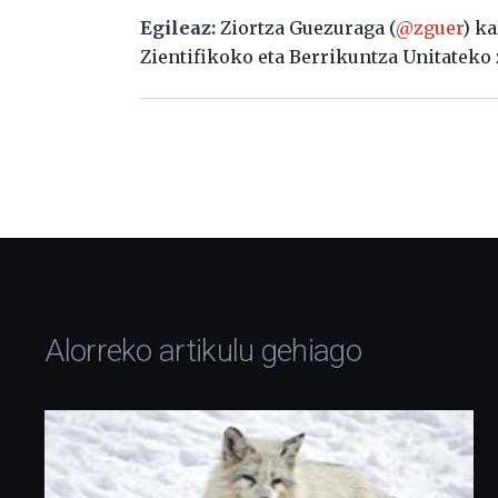
Egileaz:
Ziortza Guezuraga (
@zguer
) ka
Zientifikoko eta Berrikuntza Unitateko 
Alorreko artikulu gehiago