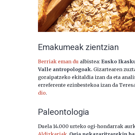
Emakumeak zientzian
Berriak eman du
albistea:
Eusko Ikasku
Valle antropologoak.
Gizartearen zuzt
goraipatzeko ekitaldia izan da eta anal
erreferente ezinbestekoa izan da Teresa
dio
.
Paleontologia
Duela 14.000 urteko ogi-hondarrak aurk
Aldizkariak
.
Ogia nekazaritzarekin bat