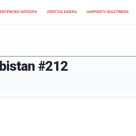
IENTIFIKOKO KATEDRA
ZIENTZIA KAIERA
HARPIDETU BULETINERA
-bistan #212