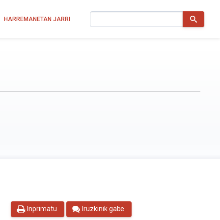
Bilatu
HARREMANETAN JARRI
Inprimatu
Iruzkinik gabe