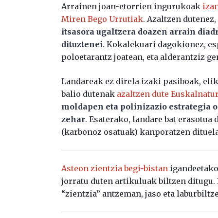
Arrainen joan-etorrien ingurukoak
izan
Miren Bego Urrutiak
. Azaltzen dutenez,
itsasora ugaltzera doazen arrain dia
dituztenei
. Kokalekuari dagokionez, e
poloetarantz joatean, eta alderantziz g
Landareak ez direla izaki pasiboak, elik
balio dutenak
azaltzen dute Euskalnatu
moldapen eta polinizazio estrategia o
zehar
. Esaterako, landare bat erasotu
(karbonoz osatuak) kanporatzen dituela
Asteon zientzia begi-bistan
igandeetako 
jorratu duten artikuluak biltzen ditugu
“zientzia” antzeman, jaso eta laburbiltz