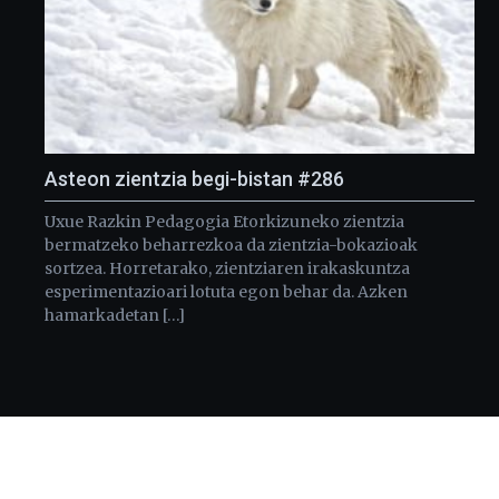
Asteon zientzia begi-bistan #286
Uxue Razkin Pedagogia Etorkizuneko zientzia
bermatzeko beharrezkoa da zientzia-bokazioak
sortzea. Horretarako, zientziaren irakaskuntza
esperimentazioari lotuta egon behar da. Azken
hamarkadetan […]