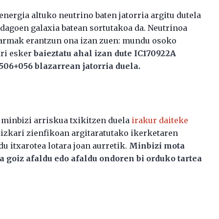
nergia altuko neutrino baten jatorria argitu dutela
a dagoen galaxia batean sortutakoa da. Neutrinoa
alarmak erantzun ona izan zuen: mundu osoko
ri esker
baieztatu ahal izan dute IC170922A
06+056 blazarrean jatorria duela.
 minbizi arriskua txikitzen duela
irakur daiteke
dizkari zienfikoan argitaratutako ikerketaren
u itxarotea lotara joan aurretik.
Minbizi mota
a goiz afaldu edo afaldu ondoren bi orduko tartea