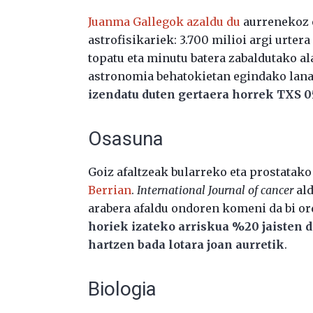
Juanma Gallegok azaldu du
aurrenekoz e
astrofisikariek: 3.700 milioi argi urter
topatu eta minutu batera zabaldutako 
astronomia behatokietan egindako lana
izendatu duten gertaera horrek TXS 05
Osasuna
Goiz afaltzeak bularreko eta prostatako
Berrian
.
International Journal of cancer
al
arabera afaldu ondoren komeni da bi ord
horiek izateko arriskua %20 jaisten d
hartzen bada lotara joan aurretik
.
Biologia