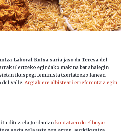
ntza-Laboral Kutxa saria jaso du Teresa del
arrak ulertzeko egindako makina bat ahalegin
isietan ikuspegi feminista txertatzeko lanean
 del Valle.
Argiak ere albisteari erreferentzia egin
itu dituztela Jordanian
kontatzen du Elhuyar
era sortu zela uste zen arren, aurkikuntza