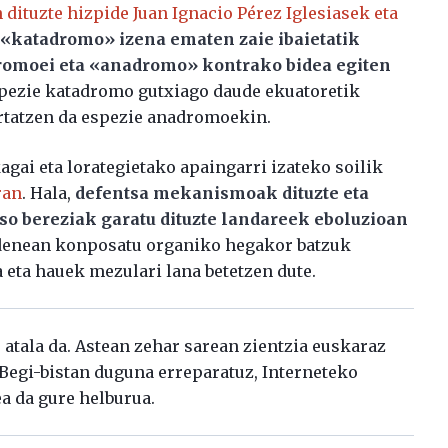
 dituzte hizpide Juan Ignacio Pérez Iglesiasek eta
«katadromo» izena ematen zaie ibaietatik
dromoei eta «anadromo» kontrako bidea egiten
spezie katadromo gutxiago daude ekuatoretik
ertatzen da espezie anadromoekin.
agai eta lorategietako apaingarri izateko soilik
ran
. Hala,
defentsa mekanismoak dituzte eta
so bereziak garatu dituzte landareek eboluzioan
a denean konposatu organiko hegakor batzuk
 eta hauek mezulari lana betetzen dute.
atala da. Astean zehar sarean zientzia euskaraz
. Begi-bistan duguna erreparatuz, Interneteko
ea da gure helburua.