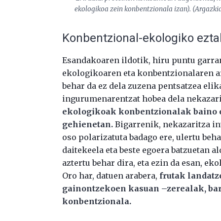
ekologikoa zein konbentzionala izan). (Argazki
Konbentzional-ekologiko ezta
Esandakoaren ildotik, hiru puntu garra
ekologikoaren eta konbentzionalaren ar
behar da ez dela zuzena pentsatzea elik
ingurumenarentzat hobea dela nekazari
ekologikoak konbentzionalak baino e
gehienetan.
Bigarrenik, nekazaritza in
oso polarizatuta badago ere, ulertu beha
daitekeela eta beste egoera batzuetan a
aztertu behar dira, eta ezin da esan, e
Oro har, datuen arabera,
frutak landat
gainontzekoen kasuan
–
zerealak, ba
konbentzionala.