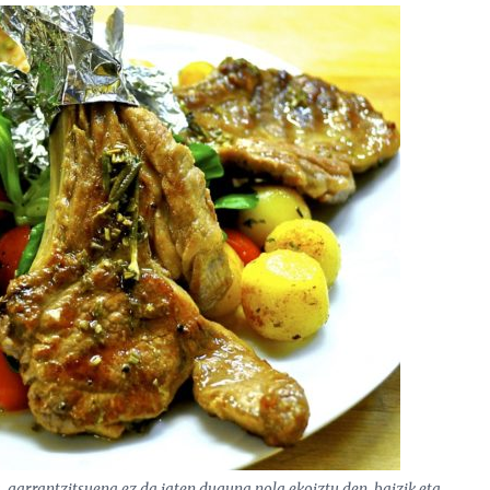
, garrantzitsuena ez da jaten duguna nola ekoiztu den, baizik eta