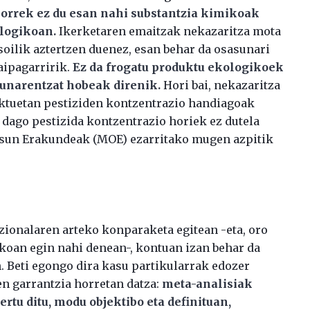
orrek ez du esan nahi substantzia kimikoak
ologikoan.
Ikerketaren emaitzak nekazaritza mota
oilik aztertzen duenez, esan behar da osasunari
aipagarririk.
Ez da frogatu produktu ekologikoek
sunarentzat hobeak direnik.
Hori bai, nekazaritza
ktuetan pestiziden kontzentrazio handiagoak
a dago pestizida kontzentrazio horiek ez dutela
asun Erakundeak (MOE) ezarritako mugen azpitik
ionalaren arteko konparaketa egitean -eta, oro
koan egin nahi denean-, kontuan izan behar da
n. Beti egongo dira kasu partikularrak edozer
en garrantzia horretan datza:
meta-analisiak
rtu ditu, modu objektibo eta definituan,