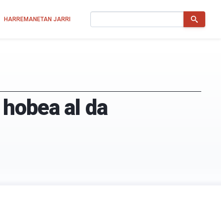
Bilatu
HARREMANETAN JARRI
 hobea al da