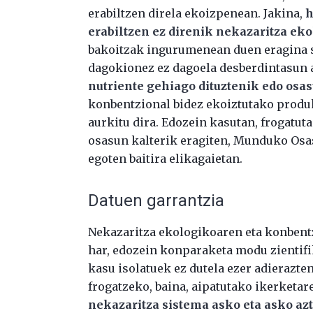
erabiltzen direla ekoizpenean. Jakina,
h
erabiltzen ez direnik nekazaritza ek
bakoitzak ingurumenean duen eragina s
dagokionez ez dagoela desberdintasun 
nutriente gehiago dituztenik edo osa
konbentzional bidez ekoiztutako produ
aurkitu dira. Edozein kasutan, frogatut
osasun kalterik eragiten, Munduko Os
egoten baitira elikagaietan.
Datuen garrantzia
Nekazaritza ekologikoaren eta konbentz
har, edozein konparaketa modu zientifi
kasu isolatuek ez dutela ezer adierazte
frogatzeko, baina, aipatutako ikerketar
nekazaritza sistema asko eta asko azte