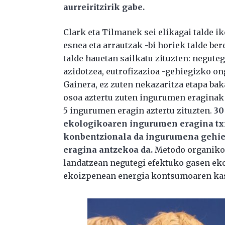
aurreiritzirik gabe.
Clark eta Tilmanek sei elikagai talde ike
esnea eta arrautzak -bi horiek talde b
talde hauetan sailkatu zituzten: negute
azidotzea, eutrofizazioa -gehiegizko ong
Gainera, ez zuten nekazaritza etapa baka
osoa aztertu zuten ingurumen eraginak a
5 ingurumen eragin aztertu zituzten.
30
ekologikoaren ingurumen eragina txi
konbentzionala da ingurumena gehien
eragina antzekoa da.
Metodo organikoa
landatzean negutegi efektuko gasen eko
ekoizpenean energia kontsumoaren ka