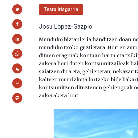
Partekatu
Testu irisgarria
Josu Lopez-Gazpio
Munduko biztanleria handitzen doan neu
munduko txoko guztietara. Horren aurre
dituen eraginak kontuan hartu eta txiki
aukera hori duten kontsumitzaileak hai
saiatzen dira eta, gehienetan, nekazari
kalteen murrizketa lortzeko bide bakar
kontsumitzen dituztenen gehiengoak os
aukeraketa hori.