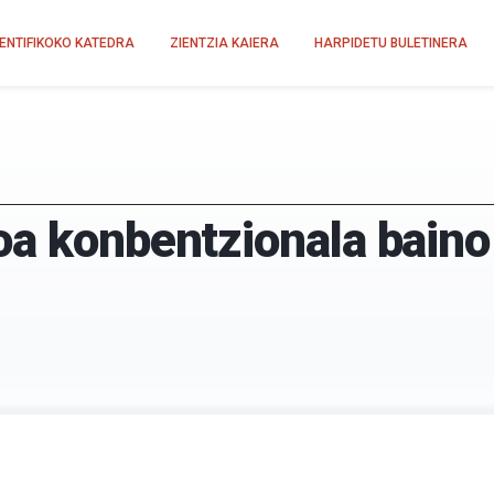
IENTIFIKOKO KATEDRA
ZIENTZIA KAIERA
HARPIDETU BULETINERA
oa konbentzionala baino