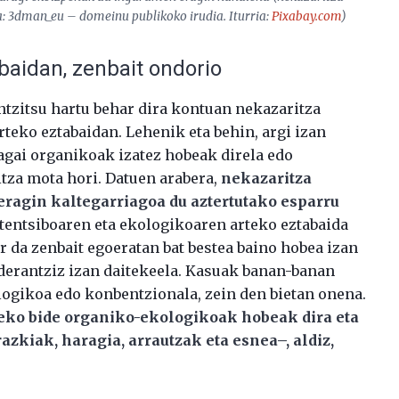
a: 3dman_eu – domeinu publikoko irudia. Iturria:
Pixabay.com
)
baidan, zenbait ondorio
ntzitsu hartu behar dira kontuan nekazaritza
teko eztabaidan. Lehenik eta behin, argi izan
agai organikoak izatez hobeak direla edo
tza mota hori. Datuen arabera,
nekazaritza
ragin kaltegarriagoa du aztertutako esparru
tentsiboaren eta ekologikoaren arteko eztabaida
r da zenbait egoeratan bat bestea baino hobea izan
lderantziz izan daitekeela. Kasuak banan-banan
kologikoa edo konbentzionala, zein den bietan onena.
zeko bide organiko-ekologikoak hobeak dira eta
razkiak, haragia, arrautzak eta esnea
–
, aldiz,