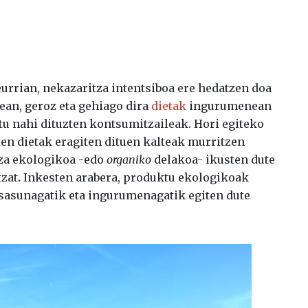
rrian, nekazaritza intentsiboa ere hedatzen doa
an, geroz eta gehiago dira
dietak
ingurumenean
tu nahi dituzten kontsumitzaileak. Hori egiteko
en dietak eragiten dituen kalteak murritzen
tza ekologikoa -edo
organiko
delakoa- ikusten dute
tzat
.
Inkesten arabera, produktu ekologikoak
asunagatik eta ingurumenagatik egiten dute