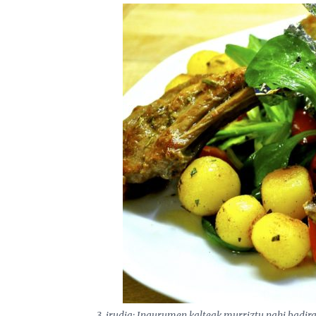
3. irudia: Ingurumen kalteak murriztu nahi badira