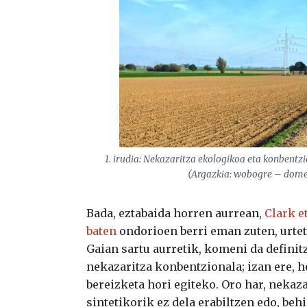
1. irudia: Nekazaritza ekologikoa eta konbentzi
(Argazkia: wobogre – domei
Bada, eztabaida horren aurrean,
Clark e
baten
ondorioen berri eman zuten, urtet
Gaian sartu aurretik, komeni da definit
nekazaritza konbentzionala; izan ere, 
bereizketa hori egiteko. Oro har, neka
sintetikorik ez dela erabiltzen edo, beh