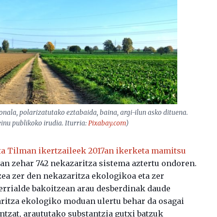
onala, polarizatutako eztabaida, baina, argi-ilun asko dituena.
nu publikoko irudia. Iturria:
Pixabay.com
)
ta Tilman ikertzaileek 2017an ikerketa mamitsu
an zehar 742 nekazaritza sistema aztertu ondoren.
zea zer den nekazaritza ekologikoa eta zer
herrialde bakoitzean arau desberdinak daude
zaritza ekologiko moduan ulertu behar da osagai
intzat, araututako substantzia gutxi batzuk