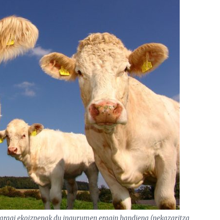
 haragi ekoizpenak du ingurumen eragin handiena (nekazaritza