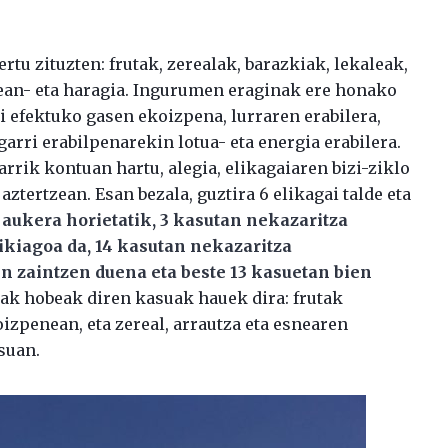
rtu zituzten: frutak, zerealak, barazkiak, lekaleak,
erean- eta haragia. Ingurumen eraginak ere honako
gi efektuko gasen ekoizpena, lurraren erabilera,
arri erabilpenarekin lotua- eta energia erabilera.
rrik kontuan hartu, alegia, elikagaiaren bizi-ziklo
ztertzean. Esan bezala, guztira 6 elikagai talde eta
 aukera horietatik, 3 kasutan nekazaritza
kiagoa da, 14 kasutan nekazaritza
 zaintzen duena eta beste 13 kasuetan bien
k hobeak diren kasuak hauek dira: frutak
izpenean, eta zereal, arrautza eta esnearen
suan.