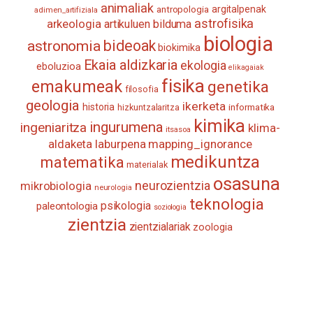
animaliak
antropologia
argitalpenak
adimen_artifiziala
astrofisika
arkeologia
artikuluen bilduma
biologia
astronomia
bideoak
biokimika
Ekaia aldizkaria
ekologia
eboluzioa
elikagaiak
fisika
emakumeak
genetika
filosofia
geologia
ikerketa
historia
informatika
hizkuntzalaritza
kimika
ingurumena
ingeniaritza
klima-
itsasoa
aldaketa
laburpena
mapping_ignorance
medikuntza
matematika
materialak
osasuna
neurozientzia
mikrobiologia
neurologia
teknologia
psikologia
paleontologia
soziologia
zientzia
zientzialariak
zoologia