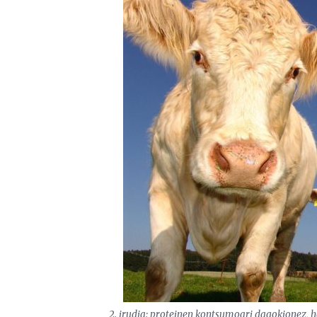
2. irudia: proteinen kontsumoari dagokionez,