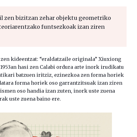
hil zen bizitzan zehar objektu geometriko
teoriarentzako funtsezkoak izan ziren
zen kideentzat: “eraldatzaile originala” Xiuxiong
 1953an hasi zen Calabi ordura arte inork irudikatu
tikari batzuen iritziz, ezinezkoa zen forma horiek
atara forma horiek oso garrantzitsuak izan ziren
ismen oso handia izan zuten, inork uste zuena
rak uste zuena baino ere.