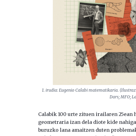
1. irudia: Eugenio Calabi matematikaria. (Ilustra
Dars; MFO; La
Calabik 100 urte zituen irailaren 25ean
geometraria izan dela diote kide nahig
buruzko lana amaitzen duten problemak 