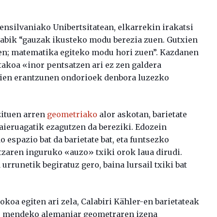
ensilvaniako Unibertsitatean, elkarrekin irakatsi
alabik “gauzak ikusteko modu berezia zuen. Gutxien
en; matematika egiteko modu hori zuen”. Kazdanen
takoa «inor pentsatzen ari ez zen galdera
orien erantzunen ondorioek denbora luzezko
zituen arren
geometriako
alor askotan, barietate
aieruagatik ezagutzen da bereziki. Edozein
 espazio bat da barietate bat, eta funtsezko
tzaren inguruko «auzo» txiki orok laua dirudi.
 urrunetik begiratuz gero, baina lursail txiki bat
oa egiten ari zela, Calabiri Kähler-en barietateak
XX. mendeko alemaniar geometraren izena