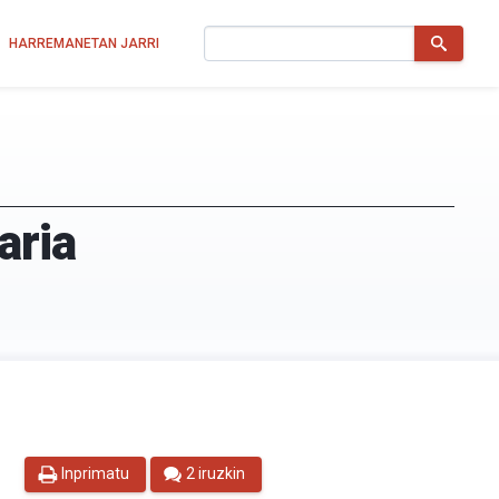
Bilatu
HARREMANETAN JARRI
aria
Inprimatu
2 iruzkin