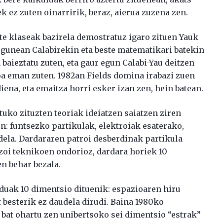
k ez zuten oinarririk, beraz, aierua zuzena zen.
te klaseak bazirela demostratuz igaro zituen Yauk
egunean Calabirekin eta beste matematikari batekin
 baieztatu zuten, eta gaur egun Calabi-Yau deitzen
a eman zuten. 1982an Fields domina irabazi zuen
na, eta emaitza horri esker izan zen, hein batean.
tuko zituzten teoriak ideiatzen saiatzen ziren
en: funtsezko partikulak, elektroiak esaterako,
dela. Dardararen patroi desberdinak partikula
azoi teknikoen ondorioz, dardara horiek 10
n behar bezala.
duak 10 dimentsio dituenik: espazioaren hiru
 besterik ez daudela dirudi. Baina 1980ko
 bat ohartu zen unibertsoko sei dimentsio “estrak”