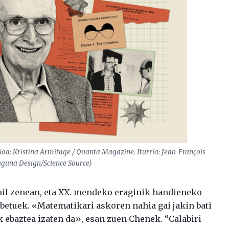
zioa: Kristina Armitage /
Quanta Magazine
. Iturria: Jean-François
guna Design/Science Source)
 hil zenean, eta XX. mendeko eraginik handieneko
abetuek. «Matematikari askoren nahia gai jakin bati
ebaztea izaten da», esan zuen Chenek. “Calabiri