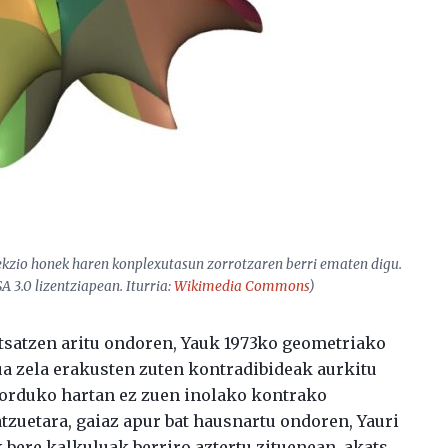
sekzio honek haren konplexutasun zorrotzaren berri ematen digu.
A 3.0 lizentziapean. Iturria:
Wikimedia Commons
)
tsatzen aritu ondoren, Yauk 1973ko geometriako
sua zela erakusten zuten kontradibideak aurkitu
ta orduko hartan ez zuen inolako kontrako
atzuetara, gaiaz apur bat hausnartu ondoren, Yauri
k bere kalkuluak berriro aztertu zituenean, akats