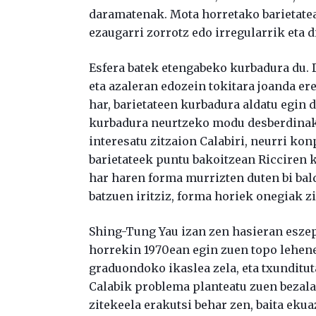
daramatenak. Mota horretako barietatea
ezaugarri zorrotz edo irregularrik eta di
Esfera batek etengabeko kurbadura du. 
eta azaleran edozein tokitara joanda er
har, barietateen kurbadura aldatu egin 
kurbadura neurtzeko modu desberdinak 
interesatu zitzaion Calabiri, neurri ko
barietateek puntu bakoitzean Ricciren 
har haren forma murrizten duten bi bal
batzuen iritziz, forma horiek onegiak zi
Shing-Tung Yau izan zen hasieran eszep
horrekin 1970ean egin zuen topo lehene
graduondoko ikaslea zela, eta txunditut
Calabik problema planteatu zuen bezala,
zitekeela erakutsi behar zen, baita eku