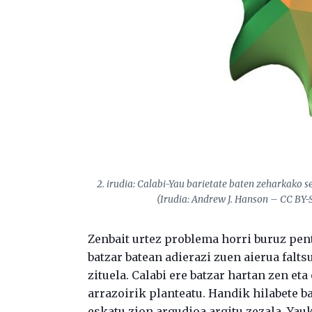
2. irudia: Calabi-Yau barietate baten zeharkako 
(Irudia: Andrew J. Hanson – CC BY-S
Zenbait urtez problema horri buruz pen
batzar batean adierazi zuen aierua falt
zituela. Calabi ere batzar hartan zen e
arrazoirik planteatu. Handik hilabete b
eskatu zion argudioa argitu zezala. Yau