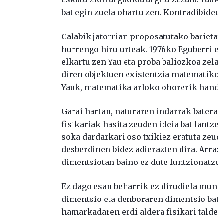
bat egin zuela ohartu zen. Kontradibidee
Calabik jatorrian proposatutako barieta
hurrengo hiru urteak. 1976ko Eguberri 
elkartu zen Yau eta proba baliozkoa zela
diren objektuen existentzia matematiko
Yauk, matematika arloko ohorerik handie
Garai hartan, naturaren indarrak batera
fisikariak hasita zeuden ideia bat lantz
soka dardarkari oso txikiez eratuta zeu
desberdinen bidez adierazten dira. Arr
dimentsiotan baino ez dute funtzionatze
Ez dago esan beharrik ez dirudiela mun
dimentsio eta denboraren dimentsio bat
hamarkadaren erdi aldera fisikari talde