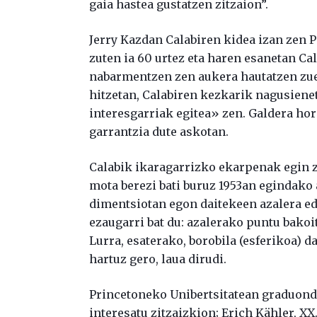
gaia hastea gustatzen zitzaion”.
Jerry Kazdan Calabiren kidea izan zen P
zuten ia 60 urtez eta haren esanetan C
nabarmentzen zen aukera hautatzen zu
hitzetan, Calabiren kezkarik nagusiene
interesgarriak egitea» zen. Galdera h
garrantzia dute askotan.
Calabik ikaragarrizko ekarpenak egin 
mota berezi bati buruz 1953an egindako 
dimentsiotan egon daitekeen azalera edo
ezaugarri bat du: azalerako puntu bakoi
Lurra, esaterako, borobila (esferikoa) da
hartuz gero, laua dirudi.
Princetoneko Unibertsitatean graduondok
interesatu zitzaizkion; Erich Kähler, 