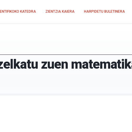
IENTIFIKOKO KATEDRA
ZIENTZIA KAIERA
HARPIDETU BULETINERA
zelkatu zuen matematik