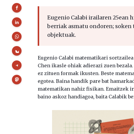
Eugenio Calabi irailaren 25ean 
berriak asmatu ondoren; soken 
objektuak.
Eugenio Calabi matematikari sortzailea 
Chen ikasle ohiak adierazi zuen bezala.
ez zituen formak ikusten. Beste matema
egotea. Baina handik pare bat hamarkad
matematikan nahiz fisikan. Emaitzek ir
baino askoz handiagoa, baita Calabik be