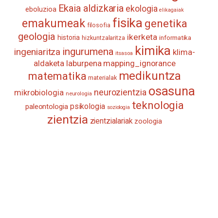
Ekaia aldizkaria
ekologia
eboluzioa
elikagaiak
fisika
emakumeak
genetika
filosofia
geologia
ikerketa
historia
informatika
hizkuntzalaritza
kimika
ingurumena
ingeniaritza
klima-
itsasoa
aldaketa
laburpena
mapping_ignorance
medikuntza
matematika
materialak
osasuna
neurozientzia
mikrobiologia
neurologia
teknologia
psikologia
paleontologia
soziologia
zientzia
zientzialariak
zoologia