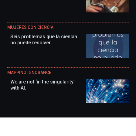
MUJERES CON CIENCIA
Seis problemas que la ciencia
no puede resolver
MAPPING IGNORANCE
We are not ‘in the singularity’
with AI.