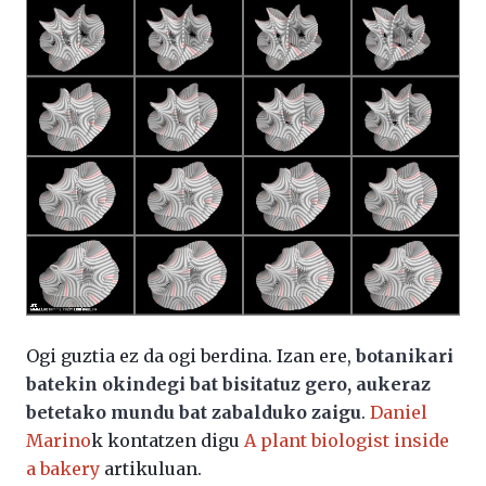
Ogi guztia ez da ogi berdina. Izan ere,
botanikari
batekin okindegi bat bisitatuz gero, aukeraz
betetako mundu bat zabalduko zaigu
.
Daniel
Marino
k kontatzen digu
A plant biologist inside
a bakery
artikuluan.