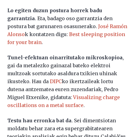
Lo egiten duzun postura horrek badu
garrantzia
. Eta, badago oso garrantzia den
postura bat garunaren osasunerako.
José Ramón
Alonso
k kontatzen digu:
Best sleeping position
for your brain
.
Tunel-efektuan oinarritutako mikroskopioa
,
gai da metalezko gainazal bateko elektroi
multzoak sortutako asaldura txikien uhinak
ikusteko. Hau da
DIPC
ko ikertzaileak lortu
dutena antzematea euren zuzendariak,
Pedro
Miguel Etxenike, gidatuta:
Visualizing charge
oscillations on a metal surface
.
Testu hau erronka bat da
. Sei dimentsiotan
moldatu behar zara eta supergrabitatearen
teoriekin analisiak egin behar dituzu Calabi-Yau