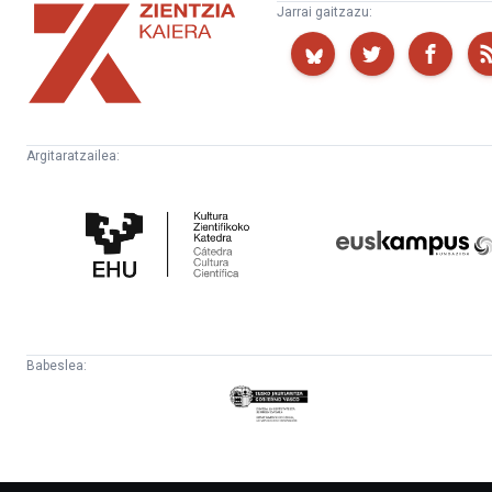
Zientzia
Jarrai gaitzazu:
Kaiera
Argitaratzailea:
Kultura
Euskampus
Zientifikoko
Fundazioa
Katedra
Babeslea:
Eusko
Jaurlaritza
-
Lehendakaritza