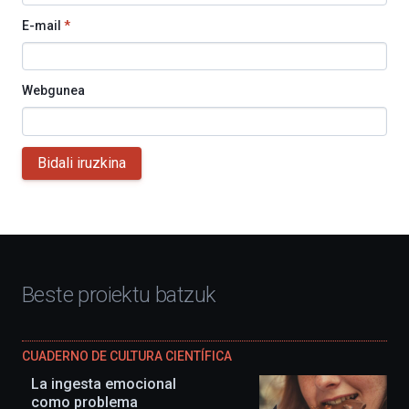
E-mail
*
Webgunea
Bidali iruzkina
Beste proiektu batzuk
CUADERNO DE CULTURA CIENTÍFICA
La ingesta emocional
como problema