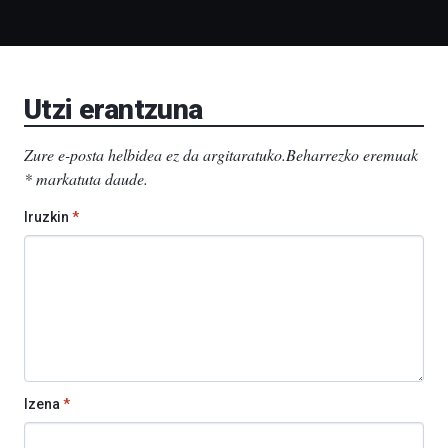
Bidebarrietako
Liburutegia,
Bizkaia
Aretoa-
EHU…
Utzi erantzuna
Zure e-posta helbidea ez da argitaratuko.
Beharrezko eremuak
*
markatuta daude
.
Iruzkin
*
Izena
*