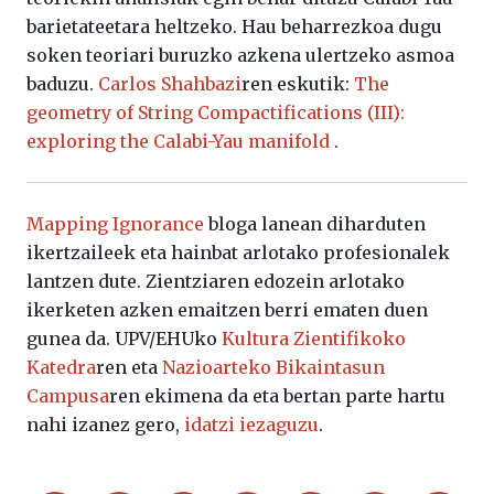
barietateetara heltzeko. Hau beharrezkoa dugu
soken teoriari buruzko azkena ulertzeko asmoa
baduzu.
Carlos Shahbazi
ren eskutik:
The
geometry of String Compactifications (III):
exploring the Calabi-Yau manifold
.
Mapping Ignorance
bloga lanean diharduten
ikertzaileek eta hainbat arlotako profesionalek
lantzen dute. Zientziaren edozein arlotako
ikerketen azken emaitzen berri ematen duen
gunea da. UPV/EHUko
Kultura Zientifikoko
Katedra
ren eta
Nazioarteko Bikaintasun
Campusa
ren ekimena da eta bertan parte hartu
nahi izanez gero,
idatzi iezaguzu
.