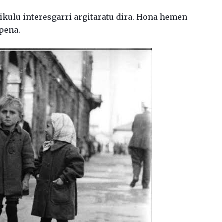
ikulu interesgarri argitaratu dira. Hona hemen
pena.