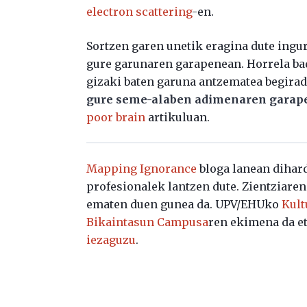
electron scattering
-en.
Sortzen garen unetik eragina dute ingu
gure garunaren garapenean. Horrela bad
gizaki baten garuna antzematea begirad
gure seme-alaben adimenaren garap
poor brain
artikuluan.
Mapping Ignorance
bloga lanean dihard
profesionalek lantzen dute. Zientziare
ematen duen gunea da. UPV/EHUko
Kult
Bikaintasun Campusa
ren ekimena da et
iezaguzu
.