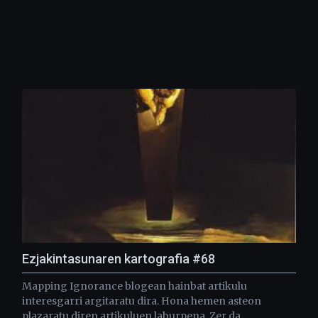
Ezjakintasunaren kartografia #68
Mapping Ignorance blogean hainbat artikulu
interesgarri argitaratu dira. Hona hemen asteon
plazaratu diren artikuluen laburpena. Zer da