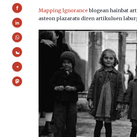
Mapping Ignorance
blogean hainbat art
asteon plazaratu diren artikuluen labur