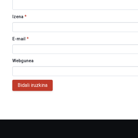
Izena
*
E-mail
*
Webgunea
Bidali iruzkina