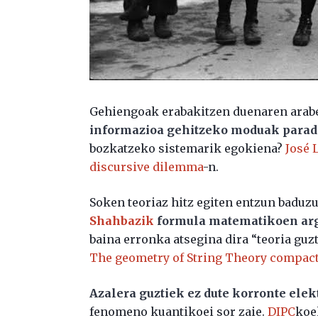
Gehiengoak erabakitzen duenaren araber
informazioa gehitzeko moduak parad
bozkatzeko sistemarik egokiena?
José 
discursive dilemma
-n.
Soken teoriaz hitz egiten entzun baduzu
Shahbazik
formula matematikoen arg
baina erronka atsegina dira “teoria guz
The geometry of String Theory compactif
Azalera guztiek ez dute korronte elek
fenomeno kuantikoei sor zaie.
DIPC
koe