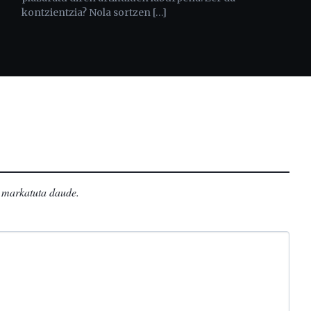
kontzientzia? Nola sortzen […]
markatuta daude
.