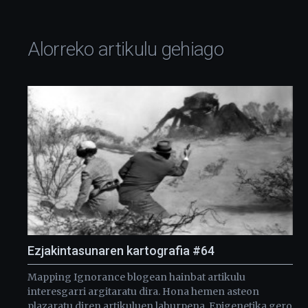
Alorreko artikulu gehiago
Ezjakintasunaren kartografia #64
Mapping Ignorance blogean hainbat artikulu
interesgarri argitaratu dira. Hona hemen asteon
plazaratu diren artikuluen laburpena. Epigenetika gero