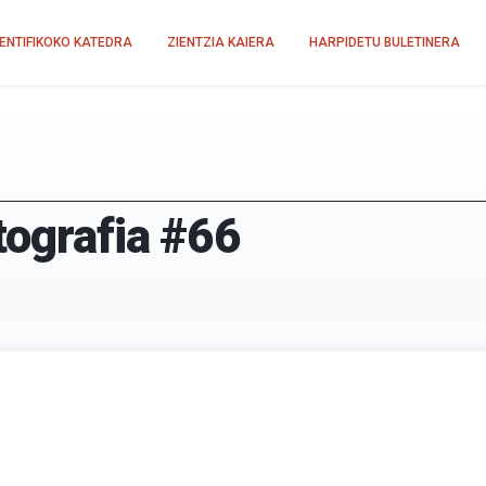
IENTIFIKOKO KATEDRA
ZIENTZIA KAIERA
HARPIDETU BULETINERA
tografia #66