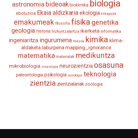
biologia
astronomia
bideoak
biokimika
Ekaia aldizkaria
ekologia
eboluzioa
elikagaiak
fisika
emakumeak
genetika
filosofia
geologia
ikerketa
historia
informatika
hizkuntzalaritza
kimika
ingurumena
ingeniaritza
klima-
itsasoa
aldaketa
laburpena
mapping_ignorance
medikuntza
matematika
materialak
osasuna
neurozientzia
mikrobiologia
neurologia
teknologia
psikologia
paleontologia
soziologia
zientzia
zientzialariak
zoologia