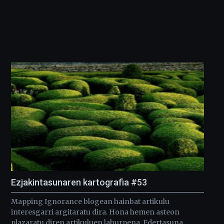
Ezjakintasunaren kartografia #53
Mapping Ignorance blogean hainbat artikulu
interesgarri argitaratu dira. Hona hemen asteon
plazaratu diren artikuluen laburpena. Edertasuna