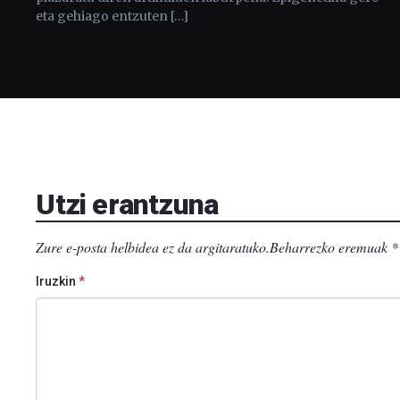
eta gehiago entzuten […]
Utzi erantzuna
Zure e-posta helbidea ez da argitaratuko.
Beharrezko eremuak
*
Iruzkin
*