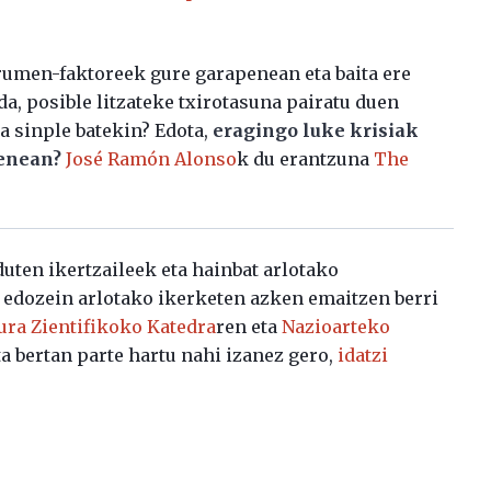
rumen-faktoreek gure garapenean eta baita ere
a, posible litzateke txirotasuna pairatu duen
a sinple batekin? Edota,
eragingo luke krisiak
enean?
José Ramón Alonso
k du erantzuna
The
uten ikertzaileek eta hainbat arlotako
n edozein arlotako ikerketen azken emaitzen berri
ura Zientifikoko Katedra
ren eta
Nazioarteko
a bertan parte hartu nahi izanez gero,
idatzi