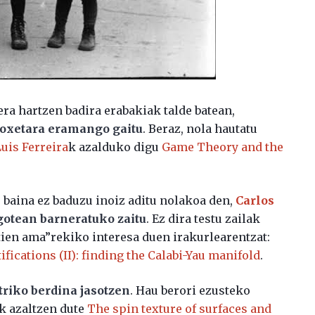
a hartzen badira erabakiak talde batean,
oxetara eramango gaitu
. Beraz, nola hautatu
Luis Ferreira
k azalduko digu
Game Theory and the
 baina ez baduzu inoiz aditu nolakoa den,
Carlos
otean barneratuko zaitu
. Ez dira testu zailak
tien ama”rekiko interesa duen irakurlearentzat:
ications (II): finding the Calabi-Yau manifold
.
triko berdina jasotzen
. Hau berori ezusteko
k azaltzen dute
The spin texture of surfaces and