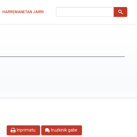
Bilatu
HARREMANETAN JARRI
Inprimatu
Iruzkinik gabe