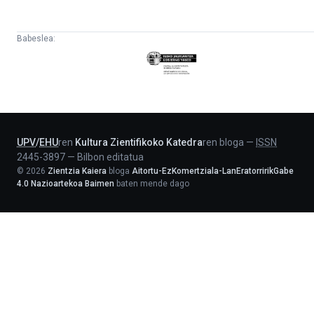
Babeslea:
Eusko
Jaurlaritza
-
Lehendakaritza
UPV
/
EHU
ren
Kultura Zientifikoko Katedra
ren bloga
—
ISSN
2445-3897
—
Bilbon editatua
©
2026
Zientzia Kaiera
bloga
Aitortu-EzKomertziala-LanEratorririkGabe
4.0 Nazioartekoa Baimen
baten mende dago