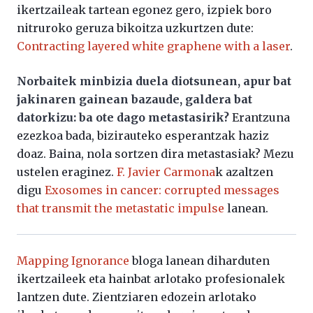
ikertzaileak tartean egonez gero, izpiek boro
nitruroko geruza bikoitza uzkurtzen dute:
Contracting layered white graphene with a laser
.
Norbaitek minbizia duela diotsunean, apur bat
jakinaren gainean bazaude, galdera bat
datorkizu: ba ote dago metastasirik?
Erantzuna
ezezkoa bada, bizirauteko esperantzak haziz
doaz. Baina, nola sortzen dira metastasiak? Mezu
ustelen eraginez.
F. Javier Carmona
k azaltzen
digu
Exosomes in cancer: corrupted messages
that transmit the metastatic impulse
lanean.
Mapping Ignorance
bloga lanean diharduten
ikertzaileek eta hainbat arlotako profesionalek
lantzen dute. Zientziaren edozein arlotako