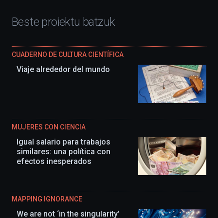
Beste proiektu batzuk
CUADERNO DE CULTURA CIENTÍFICA
Viaje alrededor del mundo
MUJERES CON CIENCIA
Igual salario para trabajos
similares: una política con
efectos inesperados
MAPPING IGNORANCE
We are not ‘in the singularity’