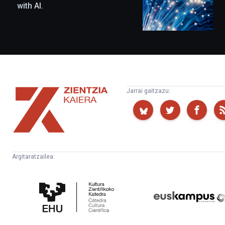
with AI.
Zientzia
Jarrai gaitzazu:
Kaiera
Argitaratzailea:
Kultura
Euskampus
Zientifikoko
Fundazioa
Katedra