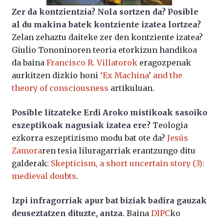
Zer da kontzientzia? Nola sortzen da? Posible
al du makina batek kontziente izatea lortzea?
Zelan zehaztu daiteke zer den kontziente izatea?
Giulio Tononinoren teoria etorkizun handikoa
da baina
Francisco R. Villatorok
eragozpenak
aurkitzen dizkio honi
‘Ex Machina’ and the
theory of consciousness
artikuluan.
Posible litzateke Erdi Aroko mistikoak sasoiko
eszeptikoak nagusiak izatea ere?
Teologia
ezkorra eszeptizismo modu bat ote da?
Jesús
Zamora
ren tesia liluragarriak erantzungo ditu
galderak:
Skepticism, a short uncertain story (3):
medieval doubts
.
Izpi infragorriak apur bat biziak badira gauzak
deuseztatzen dituzte, antza
. Baina
DIPC
ko