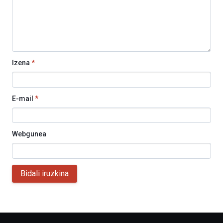
Izena
*
E-mail
*
Webgunea
Bidali iruzkina