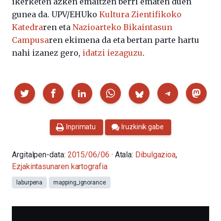
ikerketen azken emaitzen berri ematen duen
gunea da. UPV/EHUko
Kultura Zientifikoko
Katedra
ren eta
Nazioarteko Bikaintasun
Campusa
ren ekimena da eta bertan parte hartu
nahi izanez gero,
idatzi iezaguzu
.
Partekatu
Inprimatu
Iruzkinik gabe
Argitalpen-data:
2015/06/06
· Atala:
Dibulgazioa
,
Ezjakintasunaren kartografia
laburpena
mapping_ignorance