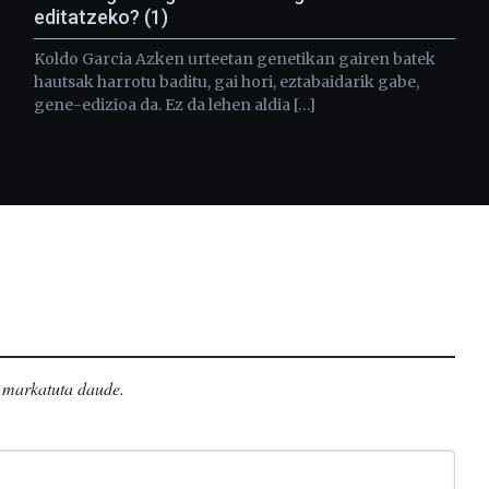
editatzeko? (1)
Koldo Garcia Azken urteetan genetikan gairen batek
hautsak harrotu baditu, gai hori, eztabaidarik gabe,
gene-edizioa da. Ez da lehen aldia […]
markatuta daude
.