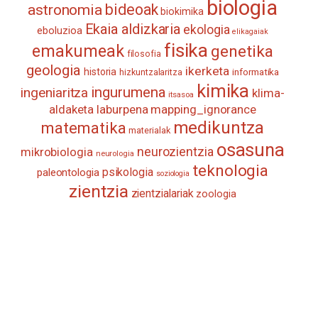
biologia
astronomia
bideoak
biokimika
Ekaia aldizkaria
ekologia
eboluzioa
elikagaiak
fisika
emakumeak
genetika
filosofia
geologia
ikerketa
historia
informatika
hizkuntzalaritza
kimika
ingurumena
ingeniaritza
klima-
itsasoa
aldaketa
laburpena
mapping_ignorance
medikuntza
matematika
materialak
osasuna
neurozientzia
mikrobiologia
neurologia
teknologia
psikologia
paleontologia
soziologia
zientzia
zientzialariak
zoologia