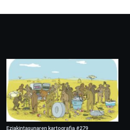
Ezjakintasunaren kartografia #279