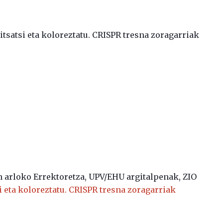
itsatsi eta koloreztatu. CRISPR tresna zoragarriak
n arloko Errektoretza, UPV/EHU argitalpenak, ZIO
si eta koloreztatu. CRISPR tresna zoragarriak