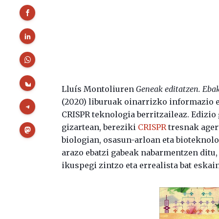
Lluís Montoliuren
Geneak editatzen. Ebaki
(2020) liburuak oinarrizko informazio 
CRISPR teknologia berritzaileaz. Edizio
gizartean, bereziki
CRISPR
tresnak agert
biologian, osasun-arloan eta biotekno
arazo ebatzi gabeak nabarmentzen ditu,
ikuspegi zintzo eta errealista bat eskai