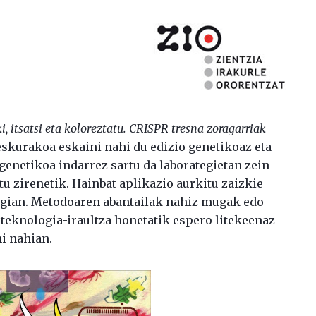
, itsatsi eta koloreztatu. CRISPR tresna zoragarriak
eskurakoa eskaini nahi du edizio genetikoaz eta
 genetikoa indarrez sartu da laborategietan zein
u zirenetik. Hainbat aplikazio aurkitu zaizkie
logian. Metodoaren abantailak nahiz mugak edo
 teknologia-iraultza honetatik espero litekeenaz
ni nahian.