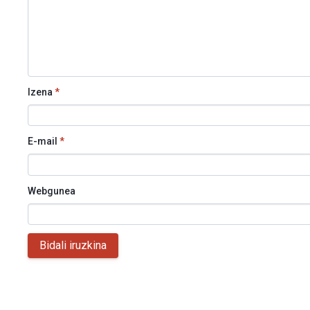
Izena
*
E-mail
*
Webgunea
Bidali iruzkina