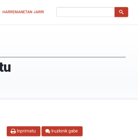
Bilatu
HARREMANETAN JARRI
tu
Inprimatu
Iruzkinik gabe