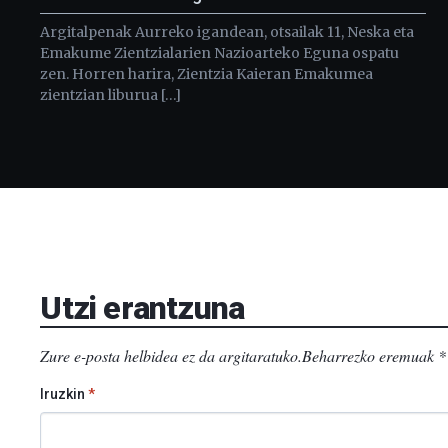
Argitalpenak Aurreko igandean, otsailak 11, Neska eta
Emakume Zientzialarien Nazioarteko Eguna ospatu
zen. Horren harira, Zientzia Kaieran Emakumea
zientzian liburua […]
Utzi erantzuna
Zure e-posta helbidea ez da argitaratuko.
Beharrezko eremuak
*
Iruzkin
*