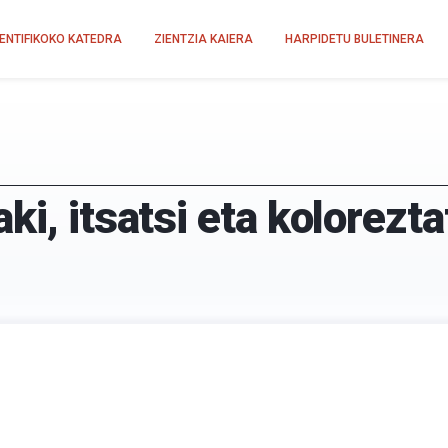
IENTIFIKOKO KATEDRA
ZIENTZIA KAIERA
HARPIDETU BULETINERA
ki, itsatsi eta kolorezta