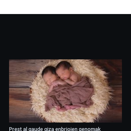
Prest al gaude giza enbrioien genomak