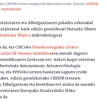
tatu. CRISPR tresna zoragarriak
liburuaren azala. (Iturria:
UPV/EHU
argitalpenak
)
ientziaren eta dibulgazioaren paladin eskuzabal
tzialentzat hark edizio genetikoari buruzko liburu
 Martínez Mojica
mikrobiologoa).
a da, eta CSICeko
Bioteknologiako Zentro
Carlos III Osasun Institutua
ren mende dagoen
omedikoaren Zentroan ere. Azken hogei urteetan
bertsitate Autonomoan. Artoaren biologia
ia, eta 1990eko urteen hasieran saguen eredu
laber, edizio genetikorako CRISPR tresnen
. Dibulgazioan eta bioetikan ere aritua da nasaiki.
Zientziaren Europako Kontseiluko Etika
a da.