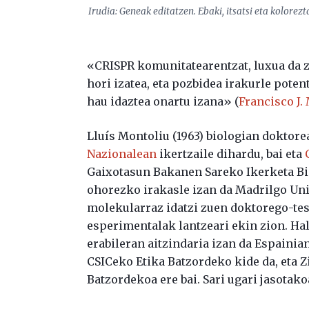
Irudia:
Geneak editatzen. Ebaki, itsatsi eta kolorez
«CRISPR komunitatearentzat, luxua da z
hori izatea, eta pozbidea irakurle poten
hau idaztea onartu izana» (
Francisco J.
Lluís Montoliu (1963) biologian doktore
Nazionalean
ikertzaile dihardu, bai eta
Gaixotasun Bakanen Sareko Ikerketa Bi
ohorezko irakasle izan da Madrilgo Uni
molekularraz idatzi zuen doktorego-tes
esperimentalak lantzeari ekin zion. Ha
erabileran aitzindaria izan da Espainian
CSICeko Etika Batzordeko kide da, eta 
Batzordekoa ere bai. Sari ugari jasotako