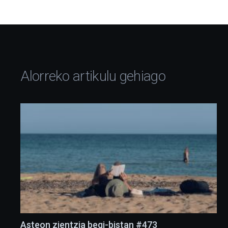
Alorreko artikulu gehiago
Asteon zientzia begi-bistan #473