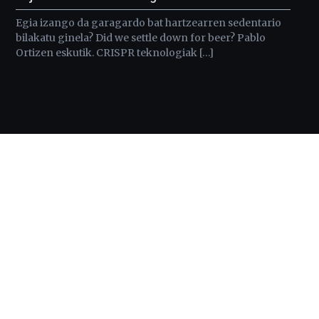
Egia izango da garagardo bat hartzearren sedentario
bilakatu ginela? Did we settle down for beer? Pablo
Ortizen eskutik. CRISPR teknologiak […]