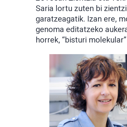
Saria lortu zuten bi zientzi
garatzeagatik. Izan ere, 
genoma editatzeko aukera
horrek, “bisturi molekular”