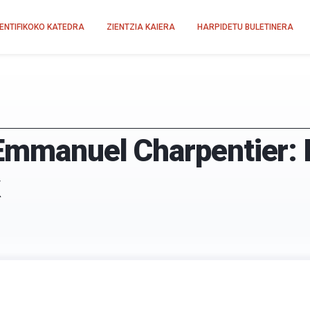
IENTIFIKOKO KATEDRA
ZIENTZIA KAIERA
HARPIDETU BULETINERA
Emmanuel Charpentier: 
k