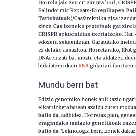
Horrela jaio zen erreminta hori,
CRISP
Palindormic Repeats-
Errepikapen Pali
Tartekatuak
)/Cas9 teknika gisa izend
ziren Cas izeneko proteinak gai zirel
CRISPR sekuentzian txertatzeko
. Hau
edozein sekuentzian. Garatutako metodo
ez delako ausazkoa. Horretarako, RNA g
DNAren zati bat moztu eta aldatzen due
bidaiatzen duen
RNA
gidariari (sortzen 
Mundu berri bat
Edizio genomiko honek aplikazio ugari
elkarrizketa batean azaldu zuten modu
balio du
, adibidez. Horretaz gain, gene
eragindako mutazio genetikoak zuzen
balio du
. Teknologia berri honek daka