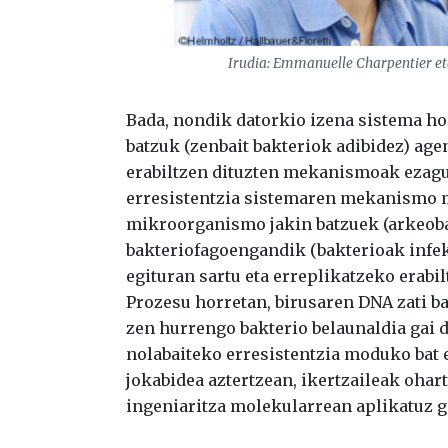
Irudia: Emmanuelle Charpentier eta
Bada, nondik datorkio izena sistema ho
batzuk (zenbait bakteriok adibidez) age
erabiltzen dituzten mekanismoak ezagut
erresistentzia sistemaren mekanismo mo
mikroorganismo jakin batzuek (arkeoba
bakteriofagoengandik (bakterioak infekt
egituran sartu eta erreplikatzeko erabil
Prozesu horretan, birusaren DNA zati ba
zen hurrengo bakterio belaunaldia gai d
nolabaiteko erresistentzia moduko bat e
jokabidea aztertzean, ikertzaileak ohar
ingeniaritza molekularrean aplikatuz g