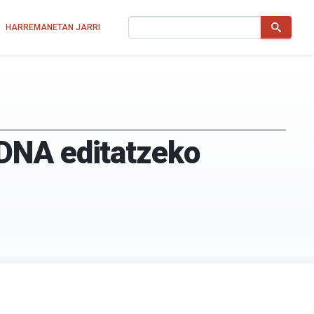
Bilatu
HARREMANETAN JARRI
DNA editatzeko