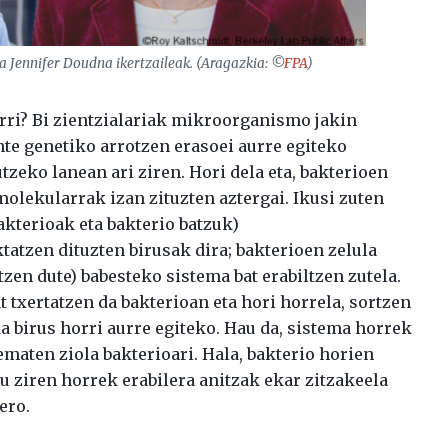
 Jennifer Doudna ikertzaileak. (Aragazkia: ©
FPA
)
rri? Bi zientzialariak mikroorganismo jakin
nte genetiko arrotzen erasoei aurre egiteko
zeko lanean ari ziren. Hori dela eta, bakterioen
lekularrak izan zituzten aztergai. Ikusi zuten
kterioak eta bakterio batzuk)
atzen dituzten birusak dira; bakterioen zelula
tzen dute) babesteko sistema bat erabiltzen zutela.
t txertatzen da bakterioan eta hori horrela, sortzen
a birus horri aurre egiteko. Hau da, sistema horrek
maten ziola bakterioari. Hala, bakterio horien
tu ziren horrek erabilera anitzak ekar zitzakeela
ero.