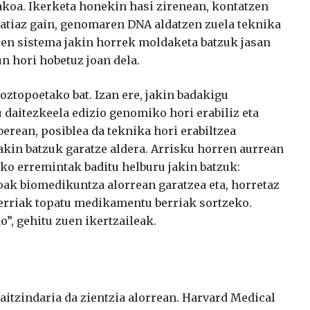
koa. Ikerketa honekin hasi zirenean, kontatzen
zatiaz gain, genomaren DNA aldatzen zuela teknika
zuen sistema jakin horrek moldaketa batzuk jasan
un hori hobetuz joan dela.
oztopoetako bat. Izan ere, jakin badakigu
 daitezkeela edizio genomiko hori erabiliz eta
erean, posiblea da teknika hori erabiltzea
akin batzuk garatze aldera. Arrisku horren aurrean
ako erremintak baditu helburu jakin batzuk:
ak biomedikuntza alorrean garatzea eta, horretaz
 berriak topatu medikamentu berriak sortzeko.
o”, gehitu zuen ikertzaileak.
aitzindaria da zientzia alorrean. Harvard Medical