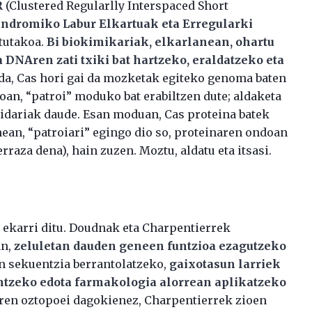
R
(Clustered Regularlly Interspaced Short
ndromiko Labur Elkartuak eta Erregularki
atutakoa.
Bi biokimikariak, elkarlanean, ohartu
a DNAren zati txiki bat hartzeko, eraldatzeko eta
 da, Cas hori gai da mozketak egiteko genoma baten
an, “patroi” moduko bat erabiltzen dute; aldaketa
idariak daude. Esan moduan, Cas proteina batek
nean, “patroiari” egingo dio so, proteinaren ondoan
erraza dena), hain zuzen. Moztu, aldatu eta itsasi.
 ekarri ditu. Doudnak eta Charpentierrek
an,
zeluletan dauden geneen funtzioa ezagutzeko
en sekuentzia berrantolatzeko,
gaixotasun larriek
tzeko edota farmakologia alorrean aplikatzeko
rren oztopoei dagokienez, Charpentierrek zioen