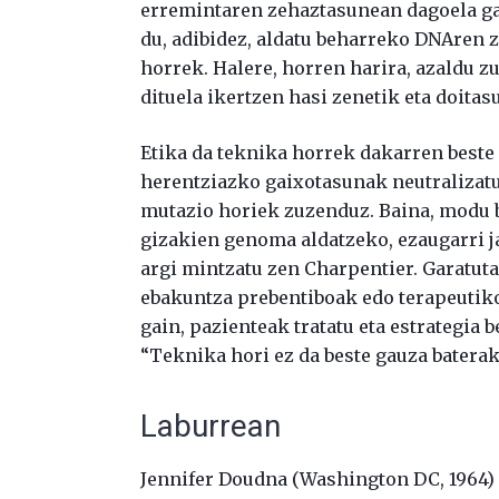
erremintaren zehaztasunean dagoela ga
du, adibidez, aldatu beharreko DNAren 
horrek. Halere, horren harira, azaldu 
dituela ikertzen hasi zenetik eta doitas
Etika da teknika horrek dakarren beste 
herentziazko gaixotasunak neutralizatu
mutazio horiek zuzenduz. Baina, modu b
gizakien genoma aldatzeko, ezaugarri j
argi mintzatu zen Charpentier. Garatut
ebakuntza prebentiboak edo terapeutiko
gain, pazienteak tratatu eta estrategia
“Teknika hori ez da beste gauza baterak
Laburrean
Jennifer Doudna (Washington DC, 1964) 