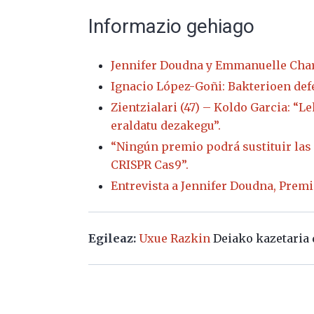
Informazio gehiago
Jennifer Doudna y Emmanuelle Charp
Ignacio López-Goñi: Bakterioen de
Zientzialari (47) – Koldo Garcia: “
eraldatu dezakegu”.
“Ningún premio podrá sustituir las
CRISPR Cas9”.
Entrevista a Jennifer Doudna, Premi
Egileaz:
Uxue Razkin
Deiako kazetaria 