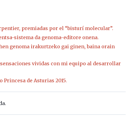
entier, premiadas por el “bisturí molecular”.
fentsa-sistema da genoma-editore onena.
Lehen genoma irakurtzeko gai ginen, baina orain
 sensaciones vividas con mi equipo al desarrollar
o Princesa de Asturias 2015.
da.