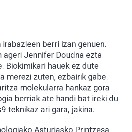
 irabazleen berri izan genuen.
n ageri Jennifer Doudna ezta
. Biokimikari hauek ez dute
a merezi zuten, ezbairik gabe.
aritza molekularra hankaz gora
gia berriak ate handi bat ireki du
 teknikaz ari gara, jakina.
ologiako Asturiasko Printzesa