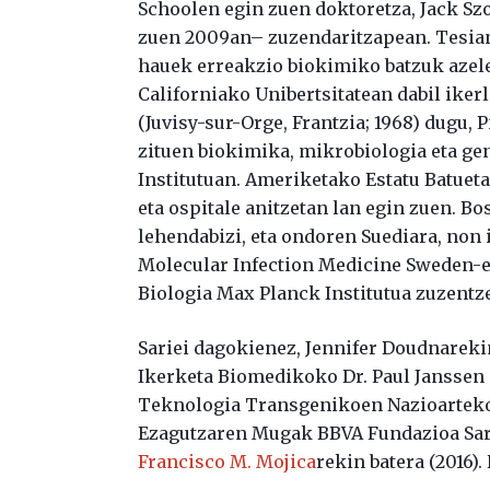
Schoolen egin zuen doktoretza, Jack S
zuen 2009an– zuzendaritzapean. Tesian
hauek erreakzio biokimiko batzuk azele
Californiako Unibertsitatean dabil iker
(Juvisy-sur-Orge, Frantzia; 1968) dugu, 
zituen biokimika, mikrobiologia eta ge
Institutuan. Ameriketako Estatu Batueta
eta ospitale anitzetan lan egin zuen. Bos
lehendabizi, eta ondoren Suediara, non
Molecular Infection Medicine Sweden-e
Biologia Max Planck Institutua zuzentz
Sariei dagokienez, Jennifer Doudnarekin
Ikerketa Biomedikoko Dr. Paul Janssen S
Teknologia Transgenikoen Nazioarteko E
Ezagutzaren Mugak BBVA Fundazioa Sari
Francisco M. Mojica
rekin batera (2016).