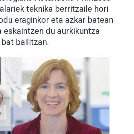
alariek teknika berritzaile hori
modu eraginkor eta azkar batean
 eskaintzen du aurkikuntza
 bat bailitzan.