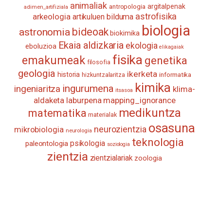
animaliak
antropologia
argitalpenak
adimen_artifiziala
astrofisika
arkeologia
artikuluen bilduma
biologia
astronomia
bideoak
biokimika
Ekaia aldizkaria
ekologia
eboluzioa
elikagaiak
fisika
emakumeak
genetika
filosofia
geologia
ikerketa
historia
informatika
hizkuntzalaritza
kimika
ingurumena
ingeniaritza
klima-
itsasoa
aldaketa
laburpena
mapping_ignorance
medikuntza
matematika
materialak
osasuna
neurozientzia
mikrobiologia
neurologia
teknologia
psikologia
paleontologia
soziologia
zientzia
zientzialariak
zoologia