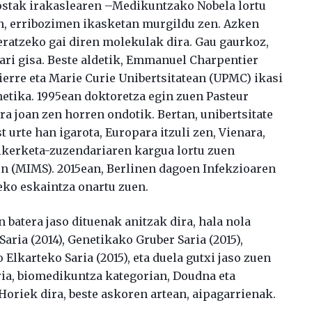
zostak irakaslearen –Medikuntzako Nobela lortu
, erribozimen ikasketan murgildu zen. Azken
ratzeko gai diren molekulak dira. Gau gaurkoz,
lari gisa. Beste aldetik, Emmanuel Charpentier
Pierre eta Marie Curie Unibertsitatean (UPMC) ikasi
netika. 1995ean doktoretza egin zuen Pasteur
ra joan zen horren ondotik. Bertan, unibertsitate
t urte han igarota, Europara itzuli zen, Vienara,
 ikerketa-zuzendariaren kargua lortu zuen
n (MIMS). 2015ean, Berlinen dagoen Infekzioaren
eko eskaintza onartu zuen.
 batera jaso dituenak anitzak dira, hala nola
aria (2014), Genetikako Gruber Saria (2015),
lkarteko Saria (2015), eta duela gutxi jaso zuen
a, biomedikuntza kategorian, Doudna eta
 Horiek dira, beste askoren artean, aipagarrienak.