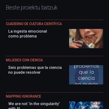
Beste proiektu batzuk
CUADERNO DE CULTURA CIENTÍFICA
La ingesta emocional
como problema
MUJERES CON CIENCIA
Seis problemas que la ciencia
no puede resolver
MAPPING IGNORANCE
We are not ‘in the singularity’
with AI.