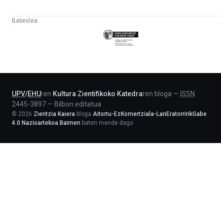
Babeslea:
Eusko
Jaurlaritza
-
Lehendakaritza
UPV
/
EHU
ren
Kultura Zientifikoko Katedra
ren bloga
—
ISSN
2445-3897
—
Bilbon editatua
©
2026
Zientzia Kaiera
bloga
Aitortu-EzKomertziala-LanEratorririkGabe
4.0 Nazioartekoa Baimen
baten mende dago