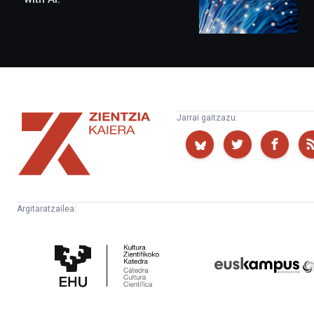
Zientzia
Jarrai gaitzazu:
Kaiera
Argitaratzailea:
Kultura
Euskampus
Zientifikoko
Fundazioa
Katedra