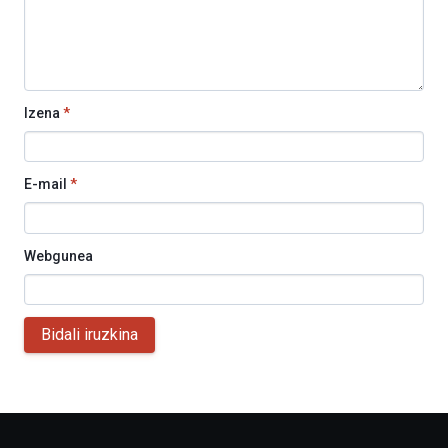
Izena
*
E-mail
*
Webgunea
Bidali iruzkina