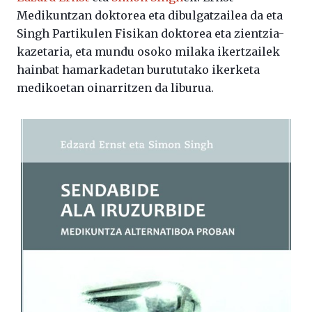
Medikuntzan doktorea eta dibulgatzailea da eta
Singh Partikulen Fisikan doktorea eta zientzia-
kazetaria, eta mundu osoko milaka ikertzailek
hainbat hamarkadetan burututako ikerketa
medikoetan oinarritzen da liburua.