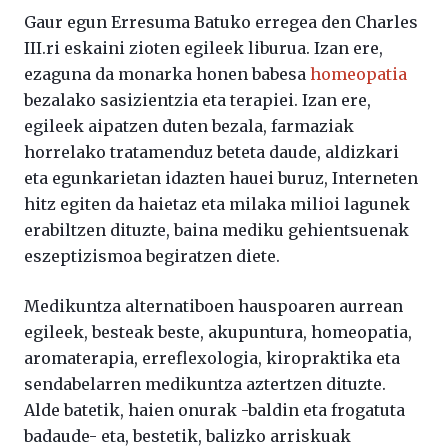
Gaur egun Erresuma Batuko erregea den Charles
III.ri eskaini zioten egileek liburua. Izan ere,
ezaguna da monarka honen babesa
homeopatia
bezalako sasizientzia eta terapiei. Izan ere,
egileek aipatzen duten bezala, farmaziak
horrelako tratamenduz beteta daude, aldizkari
eta egunkarietan idazten hauei buruz, Interneten
hitz egiten da haietaz eta milaka milioi lagunek
erabiltzen dituzte, baina mediku gehientsuenak
eszeptizismoa begiratzen diete.
Medikuntza alternatiboen hauspoaren aurrean
egileek, besteak beste, akupuntura, homeopatia,
aromaterapia, erreflexologia, kiropraktika eta
sendabelarren medikuntza aztertzen dituzte.
Alde batetik, haien onurak -baldin eta frogatuta
badaude- eta, bestetik, balizko arriskuak