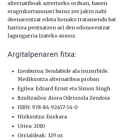
alternatiboak aztertzeko orduan, hauen
eraginkortasunari buruz zer jakin nahi
duenarentzat edota honako tratamendu bat
hartzea pentsatzen ari den edonorentzat
lagungarria izateko asmoz.
Argitalpenaren fitxa:
Izenburua: Sendabide ala iruzurbide.
Medikuntza alternatiboa proban
Egilea: Edzard Ernst eta Simon Singh
Itzultzailea: Aiora Odriozola Zendoia
ISBN: 978-84-92457-54-0
Hizkuntza: Euskara
Urtea: 2010
Orrialdeak: 329 or.