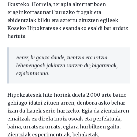
ikusteko. Horrela, terapia alternatiboen
eraginkortasunari buruzko frogak eta
ebidentziak bildu eta aztertu zituzten egileek,
Koseko Hipokratesek esandako esaldi bat ardatz
hartuta:
Berez, bi gauza daude, zientzia eta iritzia:
lehenengoak jakintza sortzen du; bigarrenak,
ezjakintasuna.
Hipokratesek hitz horiek duela 2.000 urte baino
gehiago idatzi zituen arren, denbora asko behar
izan da hauek serio hartzeko. Egia da zientziaren
emaitzak ez direla inoiz osoak eta perfektuak,
baina, urratsez urrats, egiara hurbiltzen gaitu.
Zientziak esperimentuak, behaketak,