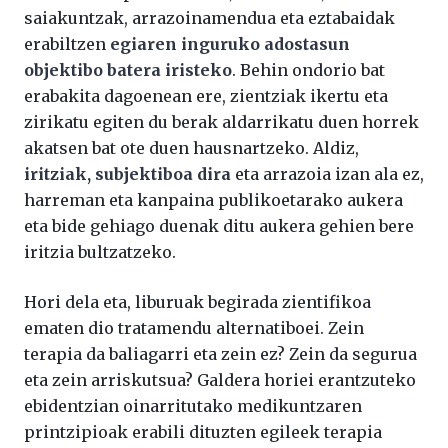
saiakuntzak, arrazoinamendua eta eztabaidak
erabiltzen
egiaren inguruko adostasun
objektibo batera iristeko
. Behin ondorio bat
erabakita dagoenean ere, zientziak ikertu eta
zirikatu egiten du berak aldarrikatu duen horrek
akatsen bat ote duen hausnartzeko. Aldiz,
iritziak, subjektiboa dira
eta arrazoia izan ala ez,
harreman eta kanpaina publikoetarako aukera
eta bide gehiago duenak ditu aukera gehien bere
iritzia bultzatzeko.
Hori dela eta, liburuak begirada zientifikoa
ematen dio tratamendu alternatiboei. Zein
terapia da baliagarri eta zein ez? Zein da segurua
eta zein arriskutsua? Galdera horiei erantzuteko
ebidentzian oinarritutako medikuntzaren
printzipioak erabili dituzten egileek terapia