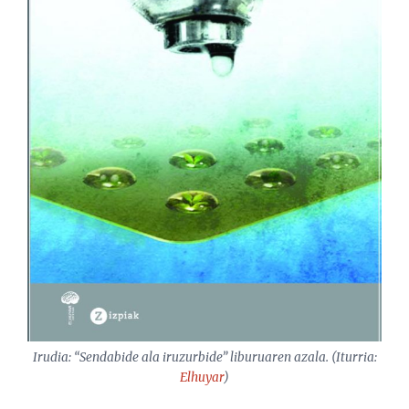
Irudia: “Sendabide ala iruzurbide” liburuaren azala. (Iturria:
Elhuyar
)