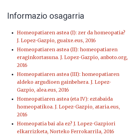
Informazio osagarria
Homeopatiaren astea (I): zer da homeopatia?
J. Lopez-Gazpio, guaixe.eus, 2016
Homeopatiaren astea (II): homeopatiaren
eraginkortasuna. J. Lopez-Gazpio, anboto.org,
2016
Homeopatiaren astea (III): homeopatiaren
aldeko argudioen gainbehera. J. Lopez-
Gazpio, alea.eus, 2016
Homeopatiaren astea (eta IV): eztabaida
homeopatikoa. J. Lopez-Gazpio, ataria.eus,
2016
Homeopatia bai ala ez? J. Lopez-Gazpiori
elkarrizketa, Norteko Ferrokarrila, 2016