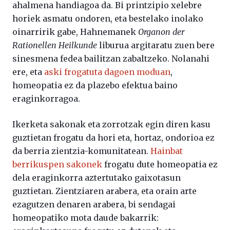
ahalmena handiagoa da. Bi printzipio xelebre
horiek asmatu ondoren, eta bestelako inolako
oinarririk gabe, Hahnemanek
Organon der
Rationellen Heilkunde
liburua argitaratu zuen bere
sinesmena fedea bailitzan zabaltzeko. Nolanahi
ere, eta
aski frogatuta dagoen moduan
,
homeopatia ez da plazebo efektua baino
eraginkorragoa.
Ikerketa sakonak eta zorrotzak egin diren kasu
guztietan frogatu da hori eta, hortaz, ondorioa ez
da berria zientzia-komunitatean.
Hainbat
berrikuspen sakonek
frogatu dute homeopatia ez
dela eraginkorra aztertutako gaixotasun
guztietan. Zientziaren arabera, eta orain arte
ezagutzen denaren arabera, bi sendagai
homeopatiko mota daude bakarrik: