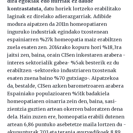
dira egokiak edo iturriak ez daude
kontrastatuta,
datu horiek lortzeko erabilitako
laginak ez direlako adierazgarriak. Adibide
modura aipatzen da 2011n homeopatiaren
inguruko industriak egindako txostenean
espainiarren %27k homeopatia maiz erabiltzen
zuela esaten zen. 2014rako kopuru hori %18,3ra
jaitsi zen, baina, orain CISen inkestaren arabera -
interes sektorialik gabea- %5ak besterik ez du
erabiltzen -sektoreko industriaren txostenak
esaten zuena baino %70 gutxiago-. Aipatzekoa
da, bestalde, CISen azken barometroaren arabera
Espainiako populazioaren %51k badakiela
homeopatiaren oinarria zein den, baina, sasi-
zientzia guztien artean okerren baloratzen dena
dela. Hain zuzen ere, homeopatia erabili dutenen
artean 6,86 puntuko asebetetze maila lortzen du -
akupunturak 7,03 eta terapia ayurvedikoek 8,89,