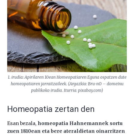
1. irudia: Apirilaren 10ean Homeopatiaren Eguna ospatzen dute
homeopatiaren jarraitzaileek. (Argazkia: Bru-nO – domeinu
publikoko irudia. Iturria: pixabay.com)
Homeopatia zertan den
Esan bezala,
homeopatia Hahnemannek sortu
zuen 1810ean eta bere ateraldietan oinarritzen