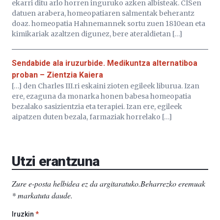
ekarri ditu arlo horren inguruko azken albisteak. CISen
datuen arabera, homeopatiaren salmentak beherantz
doaz. homeopatia Hahnemannek sortu zuen 1810ean eta
kimikariak azaltzen digunez, bere ateraldietan […]
Sendabide ala iruzurbide. Medikuntza alternatiboa
proban – Zientzia Kaiera
[…] den Charles III.ri eskaini zioten egileek liburua. Izan
ere, ezaguna da monarka honen babesa homeopatia
bezalako sasizientzia eta terapiei. Izan ere, egileek
aipatzen duten bezala, farmaziak horrelako […]
Utzi erantzuna
Zure e-posta helbidea ez da argitaratuko.
Beharrezko eremuak
*
markatuta daude
.
Iruzkin
*