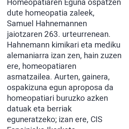
Homeopatiaren Eguna ospatzen
dute homeopatia zaleek,
Samuel Hahnemannen
jaiotzaren 263. urteurrenean.
Hahnemann kimikari eta mediku
alemaniarra izan zen, hain zuzen
ere, homeopatiaren
asmatzailea. Aurten, gainera,
ospakizuna egun aproposa da
homeopatiari buruzko azken
datuak eta berriak
eguneratzeko; izan ere, CIS