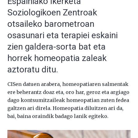
Espainiako Ikerketa
Soziologikoen Zentroak
otsaileko barometroan
osasunari eta terapiei eskaini
zien galdera-sorta bat eta
horrek homeopatia zaleak
aztoratu ditu.
CISen datuen arabera, homeopatiaren salmentak
ere beherantz doaz eta, oro har, geroz eta argiago
dago kontsumitzaileak homeopatian zuten fedea
galtzen ari direla. Homeopatia diluitzen ari da,
bai, baina oraindik badago lanik egiteko.