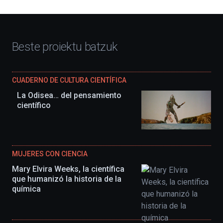
Beste proiektu batzuk
CUADERNO DE CULTURA CIENTÍFICA
La Odisea… del pensamiento
científico
MUJERES CON CIENCIA
Mary Elvira Weeks, la científica
que humanizó la historia de la
química