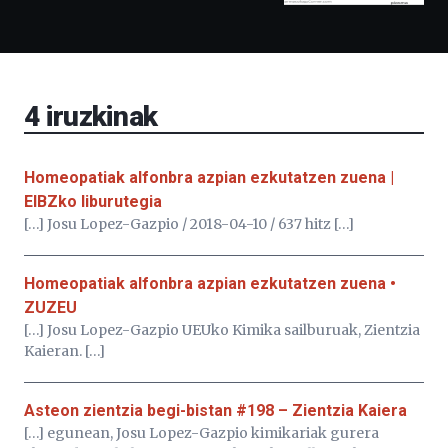
Bidebarrietako
Liburutegia,
Bizkaia
Aretoa-
EHU…
4
iruzkinak
Homeopatiak alfonbra azpian ezkutatzen zuena |
EIBZko liburutegia
[…] Josu Lopez-Gazpio / 2018-04-10 / 637 hitz […]
Homeopatiak alfonbra azpian ezkutatzen zuena •
ZUZEU
[…] Josu Lopez-Gazpio UEUko Kimika sailburuak, Zientzia
Kaieran. […]
Asteon zientzia begi-bistan #198 – Zientzia Kaiera
[…] egunean, Josu Lopez-Gazpio kimikariak gurera