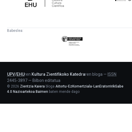
Babeslea:
Eusko
Jaurlaritza
-
Lehendakaritza
UPV
/
EHU
ren
Kultura Zientifikoko Katedra
ren bloga
—
ISSN
2445-3897
—
Bilbon editatua
©
2026
Zientzia Kaiera
bloga
Aitortu-EzKomertziala-LanEratorririkGabe
4.0 Nazioartekoa Baimen
baten mende dago