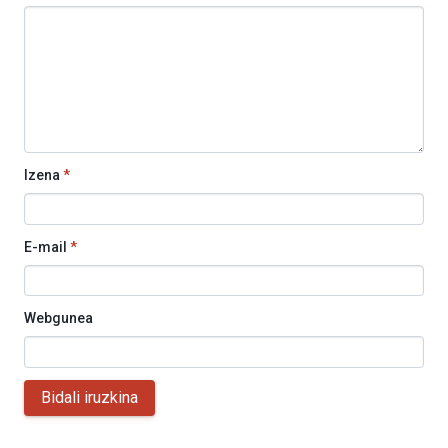
Izena
*
E-mail
*
Webgunea
Bidali iruzkina