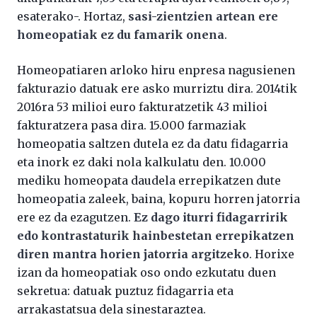
esaterako-. Hortaz,
sasi-zientzien artean ere
homeopatiak ez du famarik onena
.
Homeopatiaren arloko hiru enpresa nagusienen
fakturazio datuak ere asko murriztu dira. 2014tik
2016ra 53 milioi euro fakturatzetik 43 milioi
fakturatzera pasa dira. 15.000 farmaziak
homeopatia saltzen dutela ez da datu fidagarria
eta inork ez daki nola kalkulatu den. 10.000
mediku homeopata daudela errepikatzen dute
homeopatia zaleek, baina, kopuru horren jatorria
ere ez da ezagutzen.
Ez dago iturri fidagarririk
edo kontrastaturik hainbestetan errepikatzen
diren mantra horien jatorria argitzeko
. Horixe
izan da homeopatiak oso ondo ezkutatu duen
sekretua: datuak puztuz fidagarria eta
arrakastatsua dela sinestaraztea.