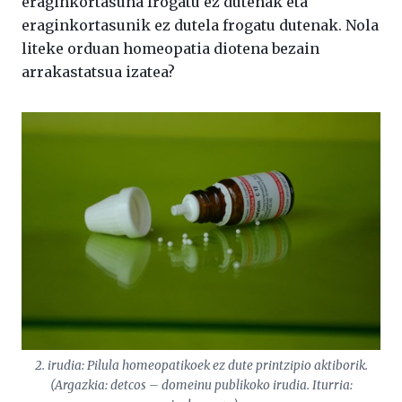
eraginkortasuna frogatu ez dutenak eta
eraginkortasunik ez dutela frogatu dutenak. Nola
liteke orduan homeopatia diotena bezain
arrakastatsua izatea?
2. irudia: Pilula homeopatikoek ez dute printzipio aktiborik.
(Argazkia: detcos – domeinu publikoko irudia. Iturria: