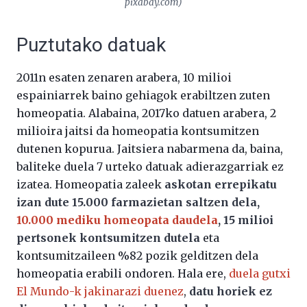
pixabay.com)
Puztutako datuak
2011n esaten zenaren arabera, 10 milioi
espainiarrek baino gehiagok erabiltzen zuten
homeopatia. Alabaina, 2017ko datuen arabera, 2
milioira jaitsi da homeopatia kontsumitzen
dutenen kopurua. Jaitsiera nabarmena da, baina,
baliteke duela 7 urteko datuak adierazgarriak ez
izatea. Homeopatia zaleek
askotan errepikatu
izan dute 15.000 farmazietan saltzen dela,
10.000 mediku homeopata daudela
, 15 milioi
pertsonek kontsumitzen dutela
eta
kontsumitzaileen %82 pozik gelditzen dela
homeopatia erabili ondoren. Hala ere,
duela gutxi
El Mundo-k jakinarazi duenez
,
datu horiek ez