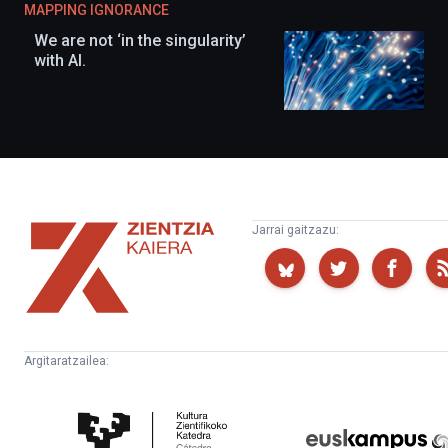
MAPPING IGNORANCE
We are not ‘in the singularity’
with AI.
Zientzia
Jarrai gaitzazu:
Kaiera
Argitaratzailea:
Kultura
Euskampus
Zientifikoko
Fundazioa
Katedra