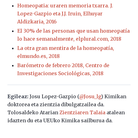
Homeopatia: uraren memoria txarra. J.
Lopez-Gazpio eta J.J. Iruin, Elhuyar
Aldizkaria, 2016
El 30% de las personas que usan homeopatía
lo hace semanalmente, elplural.com, 2018
La otra gran mentira de la homeopatía,
elmundo.es, 2018
Barómetro de febrero 2018, Centro de
Investigaciones Sociológicas, 2018
Egileaz:
Josu Lopez-Gazpio (
@Josu_lg
) Kimikan
doktorea eta zientzia dibulgatzailea da.
Tolosaldeko Atarian
Zientziaren Talaia
atalean
idazten du eta UEUko Kimika sailburua da.