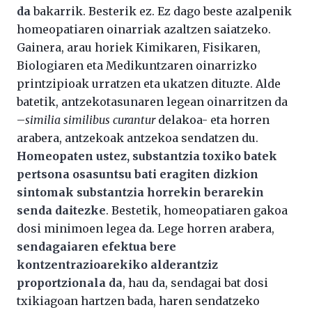
da
bakarrik. Besterik ez. Ez dago beste azalpenik
homeopatiaren oinarriak azaltzen saiatzeko.
Gainera, arau horiek Kimikaren, Fisikaren,
Biologiaren eta Medikuntzaren oinarrizko
printzipioak urratzen eta ukatzen dituzte. Alde
batetik, antzekotasunaren legean oinarritzen da
–
similia similibus curantur
delakoa- eta horren
arabera, antzekoak antzekoa sendatzen du.
Homeopaten ustez, substantzia toxiko batek
pertsona osasuntsu bati eragiten dizkion
sintomak substantzia horrekin berarekin
senda daitezke
. Bestetik, homeopatiaren gakoa
dosi minimoen legea da. Lege horren arabera,
sendagaiaren efektua bere
kontzentrazioarekiko alderantziz
proportzionala da
, hau da, sendagai bat dosi
txikiagoan hartzen bada, haren sendatzeko