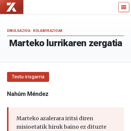
Zientzia
Kultura
Kaiera
Zientifikoko
—
Katedra
Kultura
DIBULGAZIOA
·
KOLABORAZIOAK
Zientifikoko
Marteko lurrikaren zergatia
Katedra
Testu irisgarria
Nahúm Méndez
Marteko azalerara iritsi diren
misioetatik hiruk baino ez dituzte