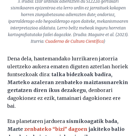
3. irudia: Izar urdinak adierazten du S1222a gertakari
sismikoaren epizentroa eta lerro urdin ez jarraituek kokapen
horren ziurgabetasuna adierazten dute; ondorioz,
iparralderago edo hegoalderago egon daiteke, mekanismoaren
interpretazioa aldatuta. Lerro beltz meheak inguru horretan
kartografiatutako failei dagozkie. (Irudia: Maguire
et al
. (2023).
Iturria:
Cuaderno de Cultura Científica
)
Dena dela, hautemandako lurrikaren jatorria
ulertzeko aukera ematen diguten azterlan horiek
funtsezkoak dira:
talka bidezkoak badira,
Marteko azaleran zenbateko maiztasunarekin
gertatzen diren ikus dezakegu
, denborari
dagokionez ez ezik, tamainari dagokionez ere
bai.
Eta planetaren jarduera
sismikoagatik bada,
Marte
zenbateko “bizi” dagoen
jakiteko balio