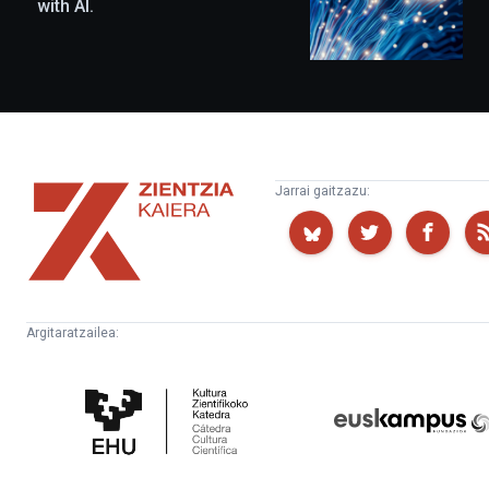
with AI.
Zientzia
Jarrai gaitzazu:
Kaiera
Argitaratzailea:
Kultura
Euskampus
Zientifikoko
Fundazioa
Katedra