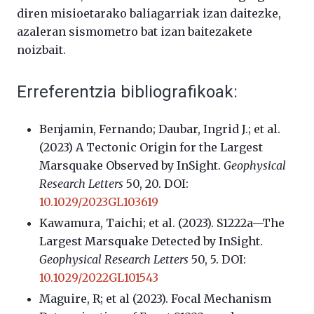
diren misioetarako baliagarriak izan daitezke,
azaleran sismometro bat izan baitezakete
noizbait.
Erreferentzia bibliografikoak:
Benjamin, Fernando; Daubar, Ingrid J.; et al.
(2023) A Tectonic Origin for the Largest
Marsquake Observed by InSight.
Geophysical
Research Letters
50, 20. DOI:
10.1029/2023GL103619
Kawamura, Taichi; et al. (2023). S1222a—The
Largest Marsquake Detected by InSight.
Geophysical Research Letters
50, 5. DOI:
10.1029/2022GL101543
Maguire, R; et al (2023). Focal Mechanism