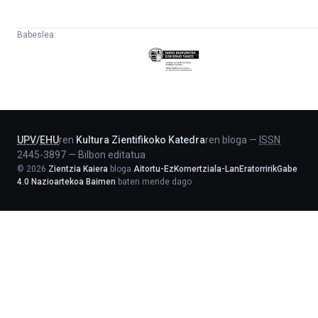
Babeslea:
Eusko
Jaurlaritza
-
Lehendakaritza
UPV
/
EHU
ren
Kultura Zientifikoko Katedra
ren bloga
—
ISSN
2445-3897
—
Bilbon editatua
©
2026
Zientzia Kaiera
bloga
Aitortu-EzKomertziala-LanEratorririkGabe
4.0 Nazioartekoa Baimen
baten mende dago