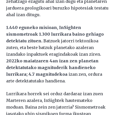
zehatzago ezagutu ahal izan dugu eta planetaren
jarduera geologikoari buruzko hipotesiak testatu
ahal izan ditugu.
1.440 eguneko misioan, InSighten
sismometroak 1.300 lurrikara baino gehiago
detektatu zituen.
Batzuek jatorri tektonikoa
zuten, eta beste batzuk planetako azaleran
izandako inpaktuek eragindakoak izan ziren.
2022ko maiatzaren 4an izan zen planetan
detektatutako magnituderik handieneko
lurrikara; 4.7 magnitudekoa
izan zen, ordura
arte detektatutako handiena.
Lurrikara horrek sei orduz dardaraz izan zuen
Marteren azalera, InSightek hautemateko
moduan. Baina zein zen jatorria? Sismometroak
jasotako uhin sismikoen forma ikustean