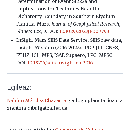
Determination of Event S1222a and
Implications for Tectonics Near the
Dichotomy Boundary in Southern Elysium
Planitia, Mars.
Journal of Geophysical Research,
Planets
128, 9. DOI:
10.1029/2023JE007793
InSight Mars SEIS Data Service. SEIS raw data,
Insight Mission (2016-2022). IPGP, JPL, CNES,
ETHZ, ICL, MPS, ISAE-Supaero, LPG, MFSC.
DOI:
10.18715/seis.insight.xb_2016
Egileaz:
Nahúm Méndez Chazarra
geologo planetarioa eta
zientzia-dibulgatzailea da.
Jatorrizko artikulua
Cuaderno de Cultura