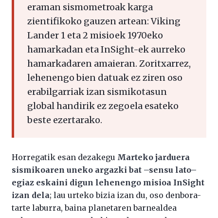
eraman sismometroak karga
zientifikoko gauzen artean: Viking
Lander 1 eta 2 misioek 1970eko
hamarkadan eta InSight-ek aurreko
hamarkadaren amaieran. Zoritxarrez,
lehenengo bien datuak ez ziren oso
erabilgarriak izan sismikotasun
global handirik ez zegoela esateko
beste ezertarako.
Horregatik esan dezakegu
Marteko jarduera
sismikoaren uneko argazki bat –sensu lato–
egiaz eskaini digun lehenengo misioa InSight
izan dela
; lau urteko bizia izan du, oso denbora-
tarte laburra, baina planetaren barnealdea