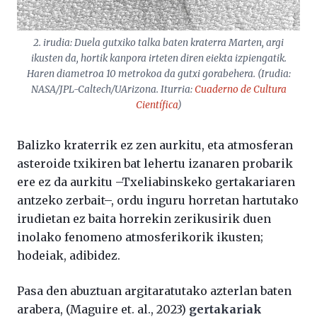
2. irudia: Duela gutxiko talka baten kraterra Marten, argi
ikusten da, hortik kanpora irteten diren eiekta izpiengatik.
Haren diametroa 10 metrokoa da gutxi gorabehera. (Irudia:
NASA/JPL-Caltech/UArizona. Iturria:
Cuaderno de Cultura
Científica
)
Balizko kraterrik ez zen aurkitu, eta atmosferan
asteroide txikiren bat lehertu izanaren probarik
ere ez da aurkitu –Txeliabinskeko gertakariaren
antzeko zerbait–, ordu inguru horretan hartutako
irudietan ez baita horrekin zerikusirik duen
inolako fenomeno atmosferikorik ikusten;
hodeiak, adibidez.
Pasa den abuztuan argitaratutako azterlan baten
arabera, (Maguire et. al., 2023)
gertakariak