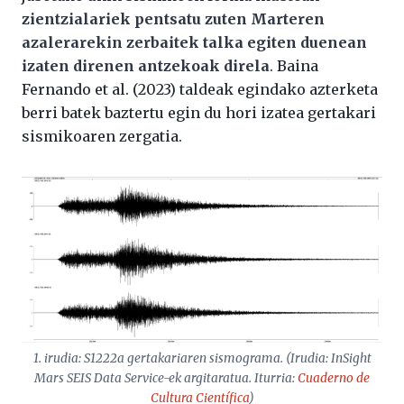
zientzialariek pentsatu zuten Marteren
azalerarekin zerbaitek talka egiten duenean
izaten direnen antzekoak direla
. Baina
Fernando et al. (2023) taldeak egindako azterketa
berri batek baztertu egin du hori izatea gertakari
sismikoaren zergatia.
1. irudia: S1222a gertakariaren sismograma. (Irudia: InSight
Mars SEIS Data Service-ek argitaratua. Iturria:
Cuaderno de
Cultura Científica
)