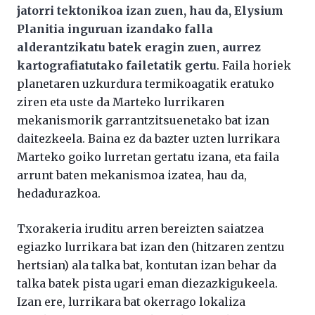
jatorri tektonikoa izan zuen, hau da, Elysium
Planitia inguruan izandako falla
alderantzikatu batek eragin zuen, aurrez
kartografiatutako failetatik gertu
. Faila horiek
planetaren uzkurdura termikoagatik eratuko
ziren eta uste da Marteko lurrikaren
mekanismorik garrantzitsuenetako bat izan
daitezkeela. Baina ez da bazter uzten lurrikara
Marteko goiko lurretan gertatu izana, eta faila
arrunt baten mekanismoa izatea, hau da,
hedadurazkoa.
Txorakeria iruditu arren bereizten saiatzea
egiazko lurrikara bat izan den (hitzaren zentzu
hertsian) ala talka bat, kontutan izan behar da
talka batek pista ugari eman diezazkigukeela.
Izan ere, lurrikara bat okerrago lokaliza