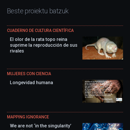
Beste proiektu batzuk
CUADERNO DE CULTURA CIENTÍFICA
El olor de la rata topo reina
suprime la reproducción de sus
rivales
MUJERES CON CIENCIA
Longevidad humana
MAPPING IGNORANCE
We are not ‘in the singularity’