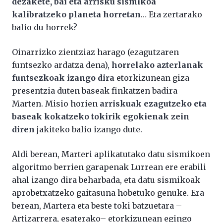
dezakete, bai eta arrisku sismikoa
kalibratzeko planeta horretan
… Eta zertarako
balio du horrek?
Oinarrizko zientziaz harago (ezagutzaren
funtsezko ardatza dena),
horrelako azterlanak
funtsezkoak izango dira
etorkizunean giza
presentzia duten baseak finkatzen badira
Marten. Misio horien
arriskuak ezagutzeko eta
baseak kokatzeko tokirik egokienak zein
diren
jakiteko balio izango dute.
Aldi berean, Marteri aplikatutako datu sismikoen
algoritmo berrien garapenak Lurrean ere erabili
ahal izango dira beharbada, eta datu sismikoak
aprobetxatzeko gaitasuna hobetuko genuke. Era
berean, Martera eta beste toki batzuetara –
Artizarrera, esaterako– etorkizunean egingo