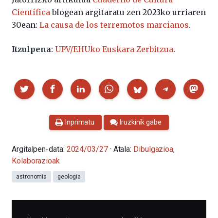
Científica
blogean argitaratu zen 2023ko urriaren
30ean:
La causa de los terremotos marcianos
.
Itzulpena
:
UPV/EHUko Euskara Zerbitzua
.
Partekatu
Inprimatu
Iruzkinik gabe
Argitalpen-data:
2024/03/27
· Atala:
Dibulgazioa
,
Kolaborazioak
astronomia
geologia