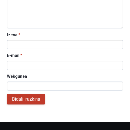
Izena
*
E-mail
*
Webgunea
Bidali iruzkina