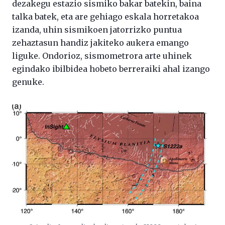
dezakegu estazio sismiko bakar batekin, baina
talka batek, eta are gehiago eskala horretakoa
izanda, uhin sismikoen jatorrizko puntua
zehaztasun handiz jakiteko aukera emango
liguke. Ondorioz, sismometrora arte uhinek
egindako ibilbidea hobeto berreraiki ahal izango
genuke.