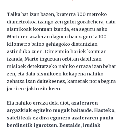
Talka bat izan bazen, kraterra 300 metroko
diametrokoa izango zen gutxi gorabehera, datu
sismikoak kontuan izanda, eta seguru asko
Marteren azaleran dagoen hauts gorria 100
kilometro baino gehiagoko distantzian
astinduko zuen. Dimentsio horiek kontuan
izanda, Marte inguruan orbitan dabiltzan
misioek detektatzeko nahiko erraza izan behar
zen, eta datu sismikoen kokapena nahiko
zehatza izan daitekeenez, kamerak nora begira
jarri ere jakin zitekeen.
Eta nahiko erraza dela diot,
azaleraren
argazkiak egiteko mugak baitaude. Hasteko,
sateliteak ez dira egunero azaleraren puntu
berdinetik igarotzen. Bestalde, irudiak