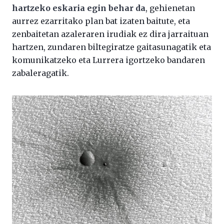
hartzeko eskaria egin behar da
, gehienetan
aurrez ezarritako plan bat izaten baitute, eta
zenbaitetan azaleraren irudiak ez dira jarraituan
hartzen, zundaren biltegiratze gaitasunagatik eta
komunikatzeko eta Lurrera igortzeko bandaren
zabaleragatik.