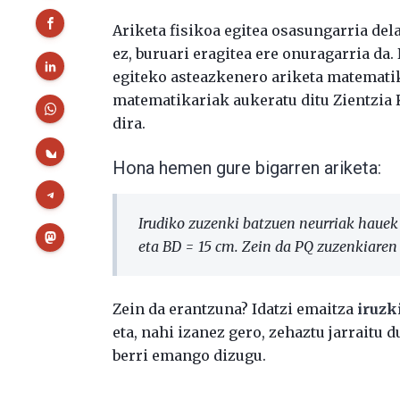
Ariketa fisikoa egitea osasungarria del
ez, buruari eragitea ere onuragarria da.
egiteko asteazkenero ariketa matemati
matematikariak aukeratu ditu Zientzia K
dira.
Hona hemen gure bigarren ariketa:
Irudiko zuzenki batzuen neurriak hauek 
eta BD = 15 cm. Zein da PQ zuzenkiaren 
Zein da erantzuna? Idatzi emaitza
iruzk
eta, nahi izanez gero, zehaztu jarraitu
berri emango dizugu.