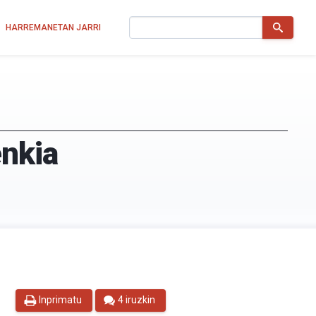
Bilatu
HARREMANETAN JARRI
enkia
Inprimatu
4 iruzkin