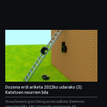
Dozena erdi ariketa 2022ko udarako (3):
Katetoen neurrien bila
Hona hemen gure hirugarren ariketa: Katetoen
neurrien bila. ABC triangelu zuzenaren AB