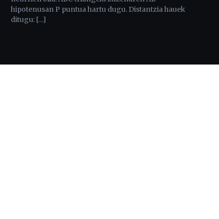
hipotenusan P puntua hartu dugu. Distantzia hauek
ditugu: […]