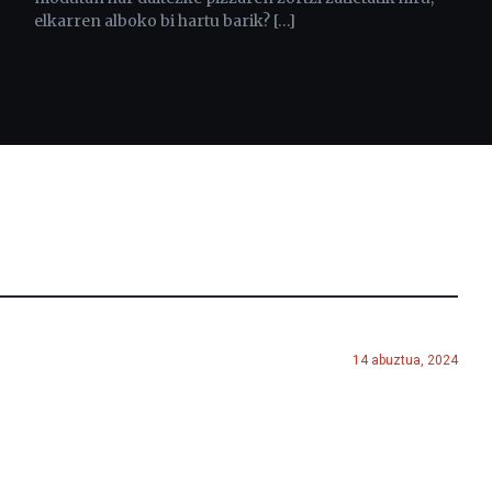
elkarren alboko bi hartu barik? […]
14 abuztua, 2024