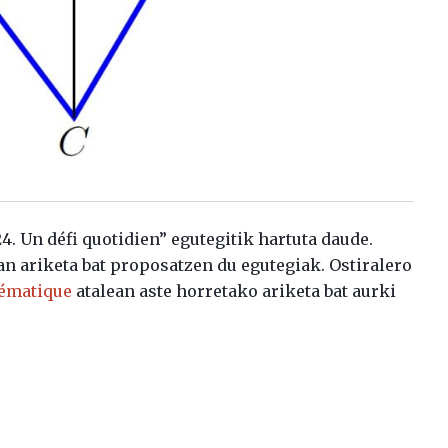
. Un défi quotidien” egutegitik hartuta daude.
an ariketa bat proposatzen du egutegiak. Ostiralero
hématique
atalean aste horretako ariketa bat aurki