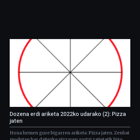
Dozena erdi ariketa 2022ko udarako (2): Pizza
jaten
Hona hemen gure bigarren ariketa: Pizza jaten. Zenbat
modutan har daitezke pizzaren zortzi zatietatik hiru,