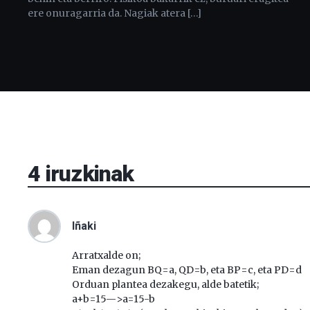
ere onuragarria da. Nagiak atera […]
4
iruzkinak
Iñaki
Arratxalde on;
Eman dezagun BQ=a, QD=b, eta BP=c, eta PD=d
Orduan plantea dezakegu, alde batetik;
a+b=15—>a=15-b