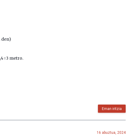
 den)
,4=3 metro.
Eman iritzia
16 abuztua, 2024