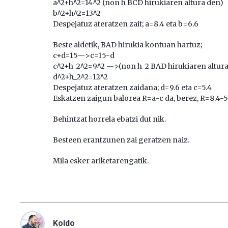
a^2+h^2=14^2 (non h BCD hirukiaren altura den)
b^2+h^2=13^2
Despejatuz ateratzen zait; a=8.4 eta b=6.6
Beste aldetik, BAD hirukia kontuan hartuz;
c+d=15—>c=15-d
c^2+h_2^2=9^2 —>(non h_2 BAD hirukiaren altura
d^2+h_2^2=12^2
Despejatuz ateratzen zaidana; d=9.6 eta c=5.4
Eskatzen zaigun balorea R=a-c da, berez, R=8.4-5
Behintzat horrela ebatzi dut nik.
Besteen erantzunen zai geratzen naiz.
Mila esker ariketarengatik.
Koldo