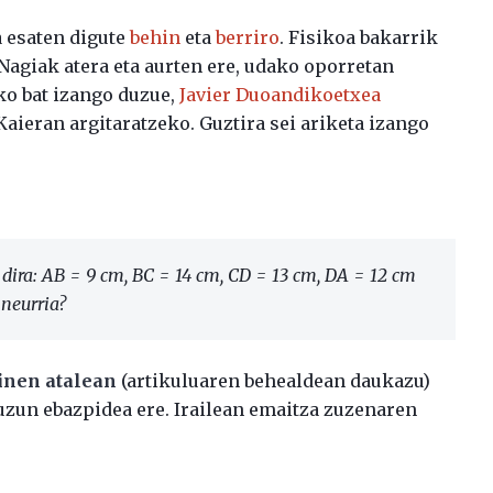
a esaten digute
behin
eta
berriro
. Fisikoa bakarrik
 Nagiak atera eta aurten ere, udako oporretan
ko bat izango duzue,
Javier Duoandikoetxea
aieran argitaratzeko. Guztira sei ariketa izango
dira: AB = 9 cm, BC = 14 cm, CD = 13 cm, DA = 12 cm
neurria?
inen atalean
(artikuluaren behealdean daukazu)
 duzun ebazpidea ere. Irailean emaitza zuzenaren