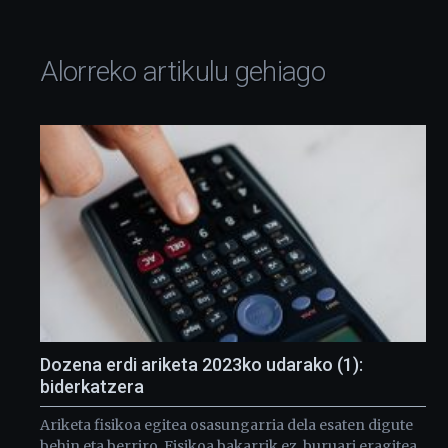
Alorreko artikulu gehiago
Dozena erdi ariketa 2023ko udarako (1):
biderkatzera
Ariketa fisikoa egitea osasungarria dela esaten digute
behin eta berriro. Fisikoa bakarrik ez, buruari eragitea