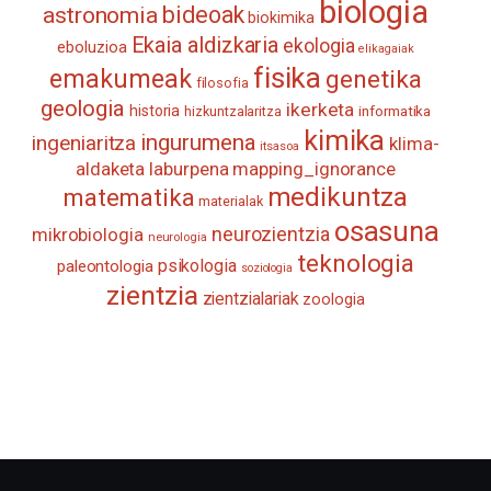
biologia
astronomia
bideoak
biokimika
Ekaia aldizkaria
ekologia
eboluzioa
elikagaiak
fisika
emakumeak
genetika
filosofia
geologia
ikerketa
historia
informatika
hizkuntzalaritza
kimika
ingurumena
ingeniaritza
klima-
itsasoa
aldaketa
laburpena
mapping_ignorance
medikuntza
matematika
materialak
osasuna
neurozientzia
mikrobiologia
neurologia
teknologia
psikologia
paleontologia
soziologia
zientzia
zientzialariak
zoologia