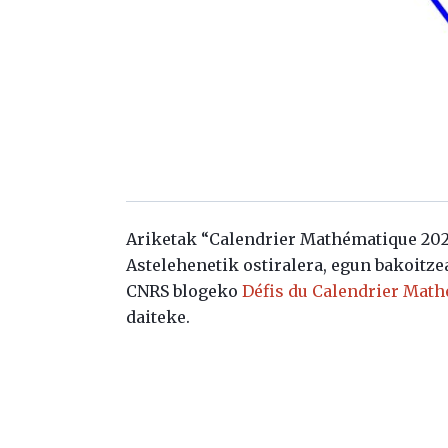
Ariketak “Calendrier Mathématique 2024
Astelehenetik ostiralera, egun bakoitze
CNRS blogeko
Défis du Calendrier Mat
daiteke.