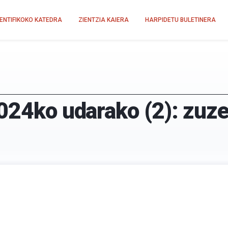
IENTIFIKOKO KATEDRA
ZIENTZIA KAIERA
HARPIDETU BULETINERA
2024ko udarako (2): zuz