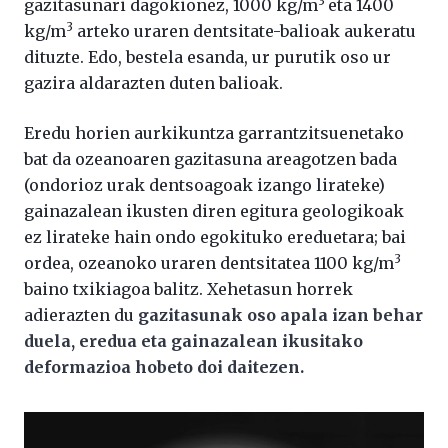
3
gazitasunari dagokionez, 1000 kg/m
eta 1400
3
kg/m
arteko uraren dentsitate-balioak aukeratu
dituzte. Edo, bestela esanda, ur purutik oso ur
gazira aldarazten duten balioak.
Eredu horien aurkikuntza garrantzitsuenetako
bat da ozeanoaren gazitasuna areagotzen bada
(ondorioz urak dentsoagoak izango lirateke)
gainazalean ikusten diren egitura geologikoak
ez lirateke hain ondo egokituko ereduetara; bai
3
ordea, ozeanoko uraren dentsitatea 1100 kg/m
baino txikiagoa balitz. Xehetasun horrek
adierazten du
gazitasunak oso apala izan behar
duela, eredua eta gainazalean ikusitako
deformazioa hobeto doi daitezen.