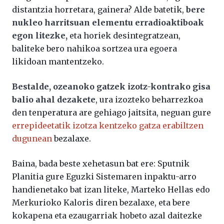
distantzia horretara, gainera? Alde batetik,
bere
nukleo harritsuan elementu erradioaktiboak
egon litezke,
eta horiek desintegratzean,
baliteke bero nahikoa sortzea ura egoera
likidoan mantentzeko.
Bestalde, ozeanoko gatzek izotz-kontrako gisa
balio ahal dezakete
, ura izozteko beharrezkoa
den tenperatura are gehiago jaitsita, neguan gure
errepideetatik izotza kentzeko gatza erabiltzen
dugunean
bezalaxe.
Baina, bada beste xehetasun bat ere: Sputnik
Planitia gure Eguzki Sistemaren inpaktu-arro
handienetako bat izan liteke, Marteko Hellas edo
Merkurioko Kaloris diren bezalaxe, eta bere
kokapena eta ezaugarriak hobeto azal daitezke