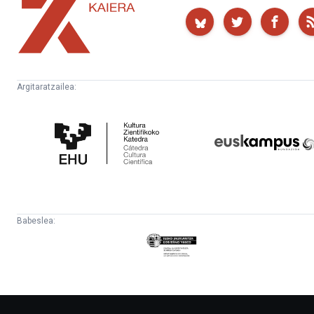
Kaiera
Argitaratzailea:
Kultura
Euskampus
Zientifikoko
Fundazioa
Katedra
Babeslea:
Eusko
Jaurlaritza
-
Lehendakaritza