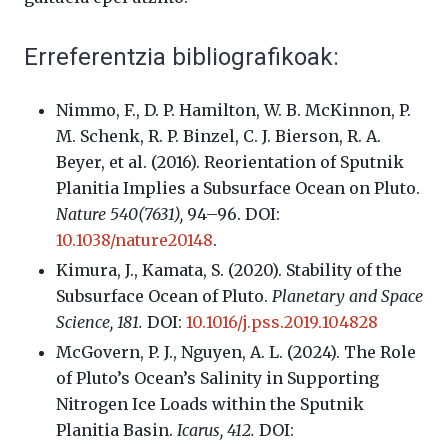
Erreferentzia bibliografikoak:
Nimmo, F., D. P. Hamilton, W. B. McKinnon, P.
M. Schenk, R. P. Binzel, C. J. Bierson, R. A.
Beyer, et al. (2016). Reorientation of Sputnik
Planitia Implies a Subsurface Ocean on Pluto.
Nature
540(7631),
94–96. DOI:
10.1038/nature20148
.
Kimura, J., Kamata, S. (2020). Stability of the
Subsurface Ocean of Pluto.
Planetary and Space
Science, 181.
DOI:
10.1016/j.pss.2019.104828
McGovern, P. J., Nguyen, A. L. (2024). The Role
of Pluto’s Ocean’s Salinity in Supporting
Nitrogen Ice Loads within the Sputnik
Planitia Basin.
Icarus, 412.
DOI: