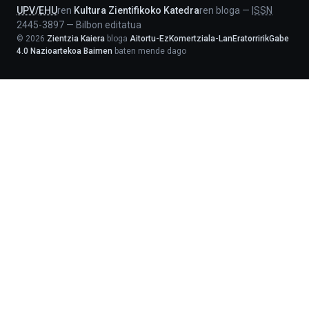
UPV
/
EHU
ren
Kultura Zientifikoko Katedra
ren bloga
—
ISSN
2445-3897
—
Bilbon editatua
©
2026
Zientzia Kaiera
bloga
Aitortu-EzKomertziala-LanEratorririkGabe
4.0 Nazioartekoa Baimen
baten mende dago