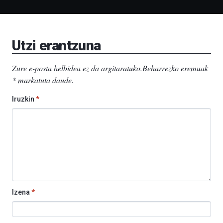
Liburutegia,
Bizkaia
Aretoa-
EHU…
Utzi erantzuna
Zure e-posta helbidea ez da argitaratuko.
Beharrezko eremuak
*
markatuta daude
.
Iruzkin
*
Izena
*