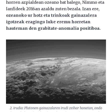
horren azpialdean ozeano bat balego, Nimmo eta
lanfideek 2016an azaldu zuten bezala. Izan ere,
ozeanoko ur hotz eta trinkoak gainazalera
igotzeak eragingo luke eremu horretan
hauteman den grabitate-anomalia positiboa.
2. irudia: Plutonen gainazalaren irudi zeihar honetan, ondo