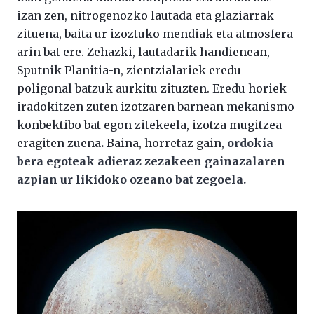
izan zen, nitrogenozko lautada eta glaziarrak
zituena, baita ur izoztuko mendiak eta atmosfera
arin bat ere. Zehazki, lautadarik handienean,
Sputnik Planitia-n, zientzialariek eredu
poligonal batzuk aurkitu zituzten. Eredu horiek
iradokitzen zuten izotzaren barnean mekanismo
konbektibo bat egon zitekeela, izotza mugitzea
eragiten zuena
.
Baina, horretaz gain,
ordokia
bera egoteak adieraz zezakeen gainazalaren
azpian ur likidoko ozeano bat zegoela.