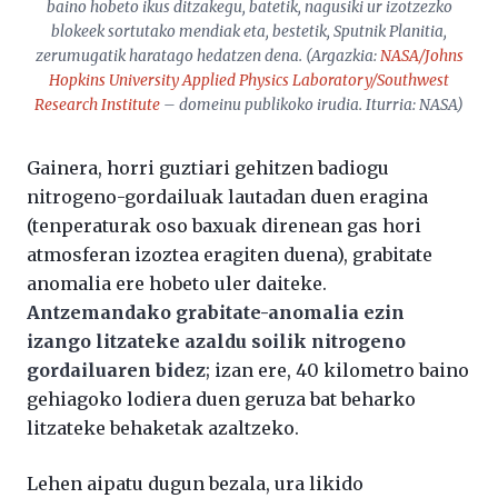
baino hobeto ikus ditzakegu, batetik, nagusiki ur izotzezko
blokeek sortutako mendiak eta, bestetik, Sputnik Planitia,
zerumugatik haratago hedatzen dena. (Argazkia:
NASA/Johns
Hopkins University Applied Physics Laboratory/Southwest
Research Institute
– domeinu publikoko irudia. Iturria: NASA)
Gainera, horri guztiari gehitzen badiogu
nitrogeno-gordailuak lautadan duen eragina
(tenperaturak oso baxuak direnean gas hori
atmosferan izoztea eragiten duena), grabitate
anomalia ere hobeto uler daiteke.
Antzemandako grabitate-anomalia ezin
izango litzateke azaldu soilik nitrogeno
gordailuaren bidez
; izan ere, 40 kilometro baino
gehiagoko lodiera duen geruza bat beharko
litzateke behaketak azaltzeko.
Lehen aipatu dugun bezala, ura likido