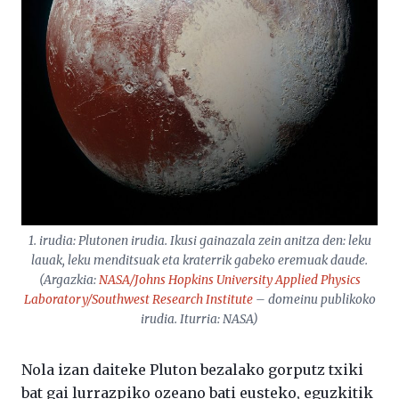
1. irudia: Plutonen irudia. Ikusi gainazala zein anitza den: leku
lauak, leku menditsuak eta kraterrik gabeko eremuak daude.
(Argazkia:
NASA/Johns Hopkins University Applied Physics
Laboratory/Southwest Research Institute
– domeinu publikoko
irudia. Iturria: NASA)
Nola izan daiteke Pluton bezalako gorputz txiki
bat gai lurrazpiko ozeano bati eusteko, eguzkitik