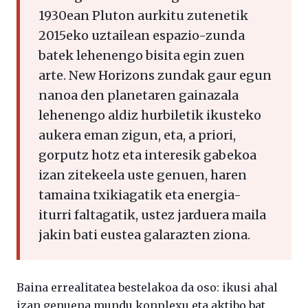
1930ean Pluton aurkitu zutenetik
2015eko uztailean espazio-zunda
batek lehenengo bisita egin zuen
arte. New Horizons zundak gaur egun
nanoa den planetaren gainazala
lehenengo aldiz hurbiletik ikusteko
aukera eman zigun, eta, a priori,
gorputz hotz eta interesik gabekoa
izan zitekeela uste genuen, haren
tamaina txikiagatik eta energia-
iturri faltagatik, ustez jarduera maila
jakin bati eustea galarazten ziona.
Baina errealitatea bestelakoa da oso: ikusi ahal
izan genuena mundu konplexu eta aktibo bat