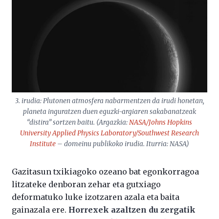
3. irudia: Plutonen atmosfera nabarmentzen da irudi honetan,
planeta inguratzen duen eguzki-argiaren sakabanatzeak
“distira” sortzen baitu. (Argazkia:
NASA/Johns Hopkins
University Applied Physics Laboratory/Southwest Research
Institute
– domeinu publikoko irudia. Iturria: NASA)
Gazitasun txikiagoko ozeano bat egonkorragoa
litzateke denboran zehar eta gutxiago
deformatuko luke izotzaren azala eta baita
gainazala ere.
Horrexek azaltzen du zergatik