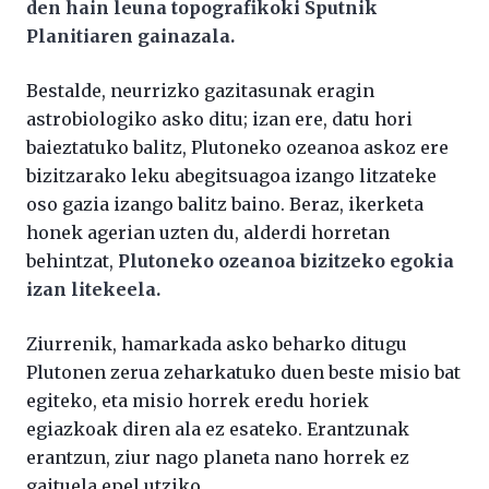
den hain leuna topografikoki Sputnik
Planitiaren gainazala.
Bestalde, neurrizko gazitasunak eragin
astrobiologiko asko ditu; izan ere, datu hori
baieztatuko balitz, Plutoneko ozeanoa askoz ere
bizitzarako leku abegitsuagoa izango litzateke
oso gazia izango balitz baino. Beraz, ikerketa
honek agerian uzten du, alderdi horretan
behintzat,
Plutoneko ozeanoa bizitzeko egokia
izan litekeela.
Ziurrenik, hamarkada asko beharko ditugu
Plutonen zerua zeharkatuko duen beste misio bat
egiteko, eta misio horrek eredu horiek
egiazkoak diren ala ez esateko. Erantzunak
erantzun, ziur nago planeta nano horrek ez
gaituela epel utziko.