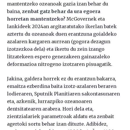
mantentzeko ozeanoak gazia izan behar du
baina,
zenbat gatz behar da ura egoera
horretan mantentzeko?
McGovernek eta
lankideek 2024an argitaratutako ikerlan batek
aztertu du ozeanoak duen erantzuna goialdeko
azalaren kargaren aurrean (gogora dezagun
izotzezkoa dela) eta ikertu du zein izango
litzatekeen espero genezakeen gainazaleko
deformazioa nitrogeno izotzaren pisuagatik.
Jakina, galdera horrek ez du erantzun bakarra,
emaitza ezberdina baita izotz-azalaren beraren
lodieraren, Sputnik Planitiaren sakontasunaren
eta, azkenik, lurrazpiko ozeanoaren
dentsitatearen arabera. Hori dela eta,
zientzialariek parametroak aldatu eta zenbait
agertoki sortu behar izan dituzte. Adibidez,