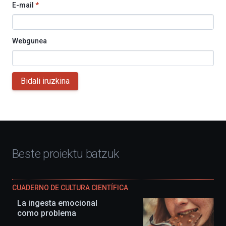
E-mail
*
Webgunea
Bidali iruzkina
Beste proiektu batzuk
CUADERNO DE CULTURA CIENTÍFICA
La ingesta emocional
como problema