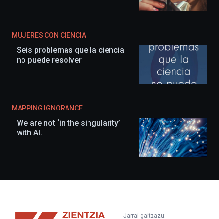
MUJERES CON CIENCIA
Seis problemas que la ciencia
no puede resolver
MAPPING IGNORANCE
We are not ‘in the singularity’
with AI.
Zientzia
Jarrai gaitzazu: