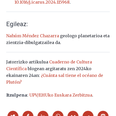
10.1016/j.icarus.2024.115968
.
Egileaz:
Nahúm Méndez Chazarra
geologo planetarioa eta
zientzia-dibulgatzailea da.
Jatorrizko artikulua
Cuaderno de Cultura
Científica
blogean argitaratu zen 2024ko
ekainaren 24an:
¿Cuánta sal tiene el océano de
Plutón?
Itzulpena
:
UPV/EHUko Euskara Zerbitzua
.
Partekatu