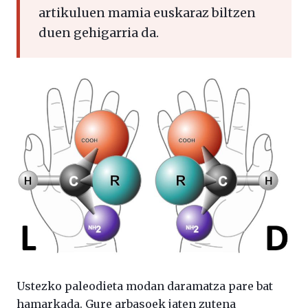
artikuluen mamia euskaraz biltzen
duen gehigarria da.
Ustezko paleodieta modan daramatza pare bat
hamarkada. Gure arbasoek jaten zutena