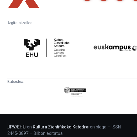
Argitaratzailea:
Kultura
Euskampus
Zientifikoko
Fundazioa
Katedra
Babeslea:
Eusko
Jaurlaritza
-
Lehendakaritza
UPV
/
EHU
ren
Kultura Zientifikoko Katedra
ren bloga
—
ISSN
2445-3897
—
Bilbon editatua