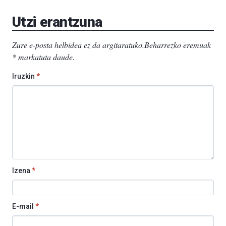
EHU…
Utzi erantzuna
Zure e-posta helbidea ez da argitaratuko.
Beharrezko eremuak
*
markatuta daude
.
Iruzkin
*
Izena
*
E-mail
*