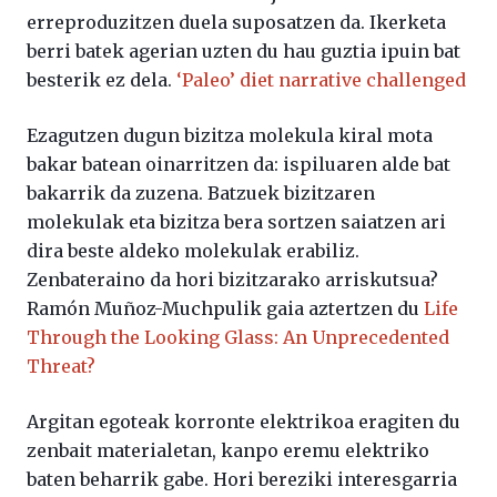
erreproduzitzen duela suposatzen da. Ikerketa
berri batek agerian uzten du hau guztia ipuin bat
besterik ez dela.
‘Paleo’ diet narrative challenged
Ezagutzen dugun bizitza molekula kiral mota
bakar batean oinarritzen da: ispiluaren alde bat
bakarrik da zuzena. Batzuek bizitzaren
molekulak eta bizitza bera sortzen saiatzen ari
dira beste aldeko molekulak erabiliz.
Zenbateraino da hori bizitzarako arriskutsua?
Ramón Muñoz-Muchpulik gaia aztertzen du
Life
Through the Looking Glass: An Unprecedented
Threat?
Argitan egoteak korronte elektrikoa eragiten du
zenbait materialetan, kanpo eremu elektriko
baten beharrik gabe. Hori bereziki interesgarria