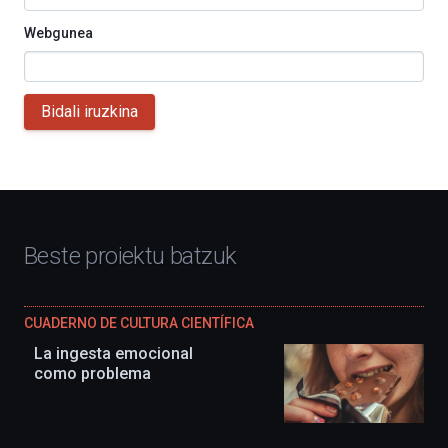
Webgunea
Bidali iruzkina
Beste proiektu batzuk
CUADERNO DE CULTURA CIENTÍFICA
La ingesta emocional
como problema