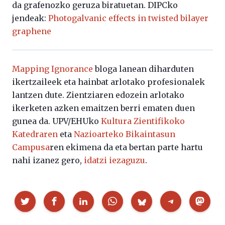
da grafenozko geruza biratuetan. DIPCko
jendeak:
Photogalvanic effects in twisted bilayer
graphene
Mapping Ignorance
bloga lanean diharduten
ikertzaileek eta hainbat arlotako profesionalek
lantzen dute. Zientziaren edozein arlotako
ikerketen azken emaitzen berri ematen duen
gunea da. UPV/EHUko
Kultura Zientifikoko
Katedraren
eta
Nazioarteko Bikaintasun
Campusa
ren ekimena da eta bertan parte hartu
nahi izanez gero,
idatzi iezaguzu
.
Partekatu