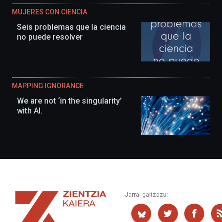
MUJERES CON CIENCIA
Seis problemas que la ciencia
no puede resolver
MAPPING IGNORANCE
We are not ‘in the singularity’
with AI.
Zientzia
Jarrai gaitzazu:
Kaiera