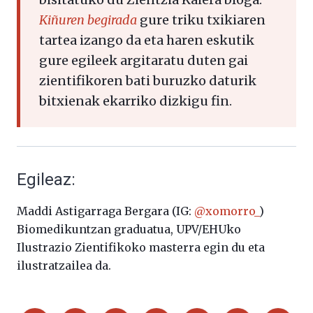
Kiñuren begirada
gure triku txikiaren
tartea izango da eta haren eskutik
gure egileek argitaratu duten gai
zientifikoren bati buruzko daturik
bitxienak ekarriko dizkigu fin.
Egileaz:
Maddi Astigarraga Bergara (IG:
@xomorro_
)
Biomedikuntzan graduatua, UPV/EHUko
Ilustrazio Zientifikoko masterra egin du eta
ilustratzailea da.