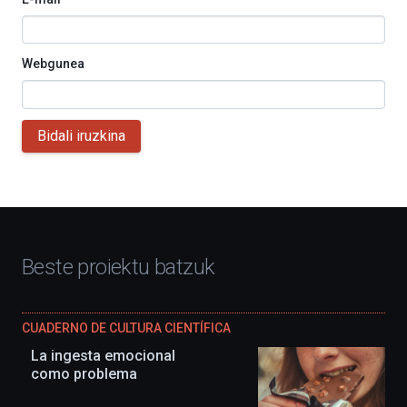
Webgunea
Bidali iruzkina
Beste proiektu batzuk
CUADERNO DE CULTURA CIENTÍFICA
La ingesta emocional
como problema