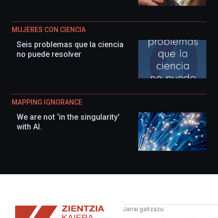
MUJERES CON CIENCIA
Seis problemas que la ciencia
no puede resolver
MAPPING IGNORANCE
We are not ‘in the singularity’
with AI.
Zientzia
Jarrai gaitzazu: