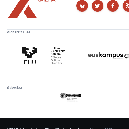
Kaiera
Argitaratzailea:
Kultura
Euskampus
Zientifikoko
Fundazioa
Katedra
Babeslea:
Eusko
Jaurlaritza
-
Lehendakaritza