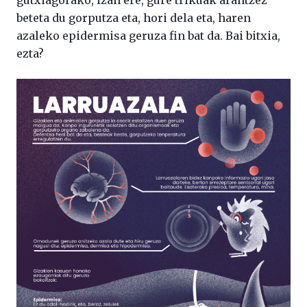
gutxiagorako, izan ere, gure trikuak arantzez
beteta du gorputza eta, hori dela eta, haren
azaleko epidermisa geruza fin bat da. Bai bitxia,
ezta?