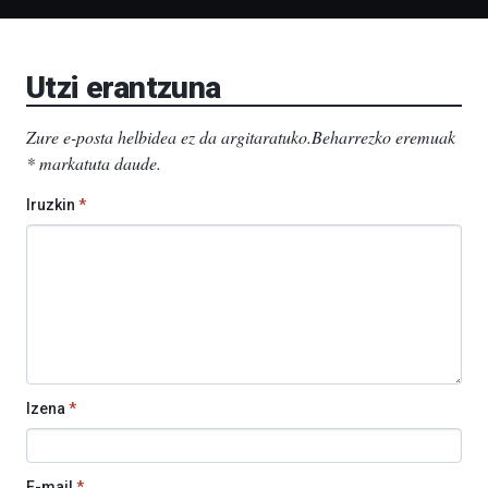
Bizkaia
Aretoa-
EHU…
Utzi erantzuna
Zure e-posta helbidea ez da argitaratuko.
Beharrezko eremuak
*
markatuta daude
.
Iruzkin
*
Izena
*
E-mail
*