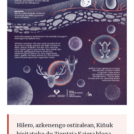
Hilero, azkenengo ostiralean, Kiñuk
bisitatuko du Zientzia Kaiera bloga.