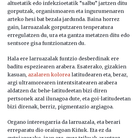
altuetatik edo infekzioetatik “salbu” jartzen ditu
gorputzak, organismoaren eta ingurumenaren
arteko hesi bat bezala jardunda. Baina horrez
gain, larruazalak gorputzaren tenperatura
erregulatzen du, ura eta gantza metatzen ditu edo
sentsore gisa funtzionatzen du.
Hala ere larruazalak funtzio desberdinak ere
baditu espeziearen arabera. Esaterako, gizakien
kasuan,
azalaren kolorea
latitudearen eta, beraz,
argi ultramorearen intentsitatearen arabera
aldatzen da: behe-latitudeetan bizi diren
pertsonek azal ilunagoa dute, eta goi-latitudeetan
bizi direnak, berriz, pigmentazio argiagoa.
Organo interesgarria da larruazala, eta berari
erreparatu dio oraingoan Kiñuk. Eta ez da