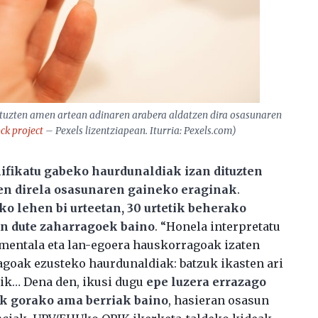
dituzten amen artean adinaren arabera aldatzen dira osasunaren
ck project
– Pexels lizentziapean. Iturria: Pexels.com)
ifikatu gabeko haurdunaldiak izan dituzten
en direla osasunaren gaineko eraginak
.
ko lehen bi urteetan, 30 urtetik beherako
n dute zaharragoek baino
. “Honela interpretatu
imentala eta lan-egoera hauskorragoak izaten
agoak ezusteko haurdunaldiak: batzuk ikasten ari
rik… Dena den, ikusi dugu
epe luzera errazago
tik gorako ama berriak baino
, hasieran osasun