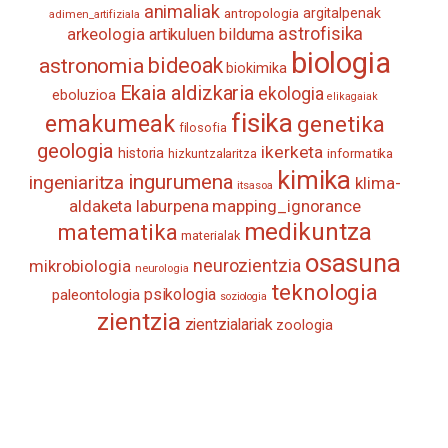
animaliak
antropologia
argitalpenak
adimen_artifiziala
astrofisika
arkeologia
artikuluen bilduma
biologia
astronomia
bideoak
biokimika
Ekaia aldizkaria
ekologia
eboluzioa
elikagaiak
fisika
emakumeak
genetika
filosofia
geologia
ikerketa
historia
informatika
hizkuntzalaritza
kimika
ingurumena
ingeniaritza
klima-
itsasoa
aldaketa
laburpena
mapping_ignorance
medikuntza
matematika
materialak
osasuna
neurozientzia
mikrobiologia
neurologia
teknologia
psikologia
paleontologia
soziologia
zientzia
zientzialariak
zoologia