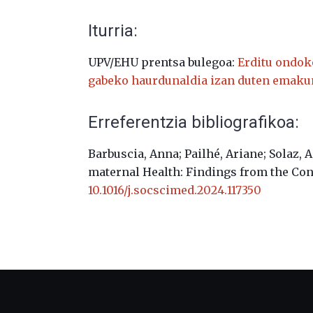
Iturria:
UPV/EHU prentsa bulegoa:
Erditu ondok
gabeko haurdunaldia izan duten emak
Erreferentzia bibliografikoa:
Barbuscia, Anna; Pailhé, Ariane; Solaz, 
maternal Health: Findings from the Co
10.1016/j.socscimed.2024.117350