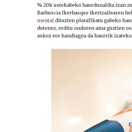
% 20k ustekabeko haurdunaldia izan zu
Barbuscia Ikerbasque ikertzailearen hel
mental
dituzten planifikatu gabeko ha
dutenez, erditu ondoren ama guztien os
askoz ere handiagoa da haurrik izateko