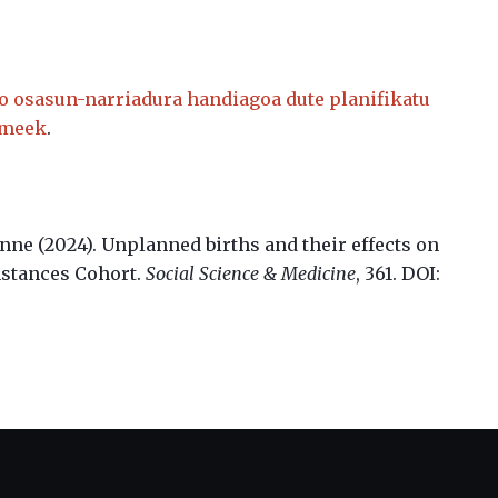
o osasun-narriadura handiagoa dute planifikatu
umeek
.
Anne (2024).
Unplanned births and their effects on
nstances Cohort.
Social Science & Medicine
, 361. DOI: