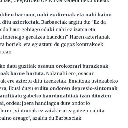
usciak, UPV/EHUko OPIK ikerketa-taldeko kideak.
ldien barruan, nahi ez direnak eta nahi baino
 ditu azterketak
. Barbusciak argitu du: “Ez da
 edo haur gehiago eduki nahi ez izatea eta
a lehenago geratzea haurdun”. Haren azterlanak
ota horiek, eta egiaztatu du gogoz kontrakoek
atean.
ako
datu guztiak osasun orokorrari buruzkoak
koak barne hartuta.
Nolanahi ere, osasun
k ere aztertu ditu ikerketak. Emaitzak ustekabeko
era, ikusi dugu
erditu ondoren depresio-sintomak
lanifikatu gabeko haurdunaldiak izan dituzten
i, ordea
; joera handiagoa dute ondorio
ndoren, sintomak ez zaizkie areagotzen nahita
aino areago”, azaldu du Barbusciak.