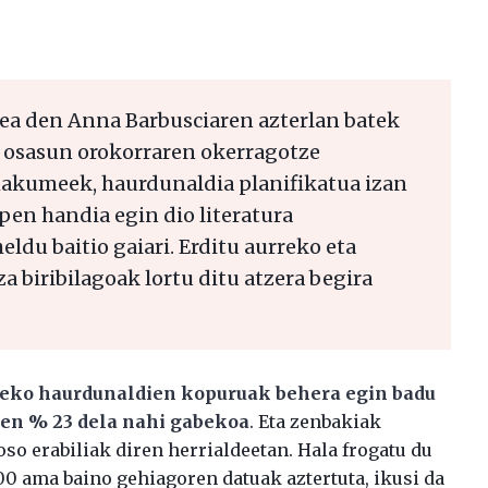
ea den Anna Barbusciaren azterlan batek
 osasun orokorraren okerragotze
akumeek, haurdunaldia planifikatua izan
pen handia egin dio literatura
heldu baitio gaiari. Erditu aurreko eta
 biribilagoak lortu ditu atzera begira
eko haurdunaldien kopuruak behera egin badu
ien % 23 dela nahi gabekoa
. Eta zenbakiak
so erabiliak diren herrialdeetan. Hala frogatu du
00 ama baino gehiagoren datuak aztertuta, ikusi da