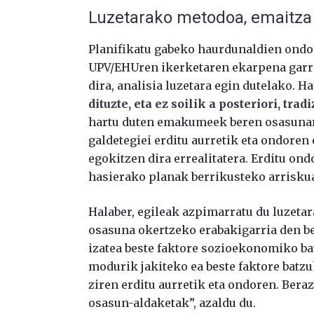
Luzetarako metodoa, emaitza 
Planifikatu gabeko haurdunaldien ondor
UPV/EHUren ikerketaren ekarpena garran
dira, analisia luzetara egin dutelako. H
dituzte, eta ez soilik a posteriori, tr
hartu duten emakumeek beren osasunar
galdetegiei erditu aurretik eta ondoren
egokitzen dira errealitatera. Erditu on
hasierako planak berrikusteko arriskua
Halaber, egileak azpimarratu du luzetar
osasuna okertzeko erabakigarria den be
izatea beste faktore sozioekonomiko bat
modurik jakiteko ea beste faktore batzu
ziren erditu aurretik eta ondoren. Bera
osasun-aldaketak”, azaldu du.