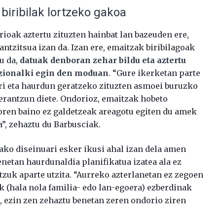
biribilak lortzeko gakoa
ioak aztertu zituzten hainbat lan bazeuden ere,
tzitsua izan da. Izan ere, emaitzak biribilagoak
au da,
datuak denboran zehar bildu eta aztertu
adizionalki egin den moduan
. “Gure ikerketan parte
i eta haurdun geratzeko zituzten asmoei buruzko
 erantzun diete. Ondorioz, emaitzak hobeto
doren baino ez galdetzeak areagotu egiten du amek
”, zehaztu du Barbusciak.
ako diseinuari esker ikusi ahal izan dela amen
netan haurdunaldia planifikatua izatea ala ez
zuk aparte utzita. “Aurreko azterlanetan ez zegoen
k (hala nola familia- edo lan-egoera) ezberdinak
z, ezin zen zehaztu benetan zeren ondorio ziren