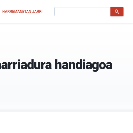
Bilatu
HARREMANETAN JARRI
narriadura handiagoa