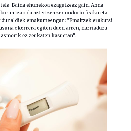
tela. Baina ehunekoa ezagutzeaz gain, Anna
burua izan da aztertzea zer ondorio fisiko eta
urdunaldiek emakumeengan: “Emaitzek erakutsi
asuna okerrera egiten duen arren, narriadura
 asmorik ez zeukaten kasuetan”.