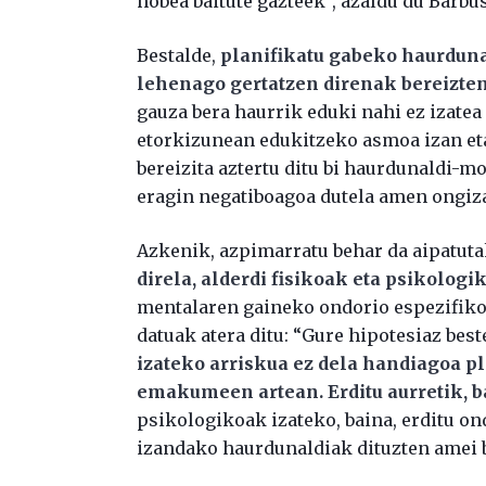
hobea baitute gazteek”, azaldu du Barb
Bestalde,
planifikatu gabeko haurduna
lehenago gertatzen direnak bereizten
gauza bera haurrik eduki nahi ez izatea
etorkizunean edukitzeko asmoa izan et
bereizita aztertu ditu bi haurdunaldi-m
eragin negatiboagoa dutela amen ongiz
Azkenik, azpimarratu behar da aipatut
direla, alderdi fisikoak eta psikologi
mentalaren gaineko ondorio espezifikoa
datuak atera ditu: “Gure hipotesiaz best
izateko arriskua ez dela handiagoa p
emakumeen artean. Erditu aurretik, ba
psikologikoak izateko, baina, erditu o
izandako haurdunaldiak dituzten amei b