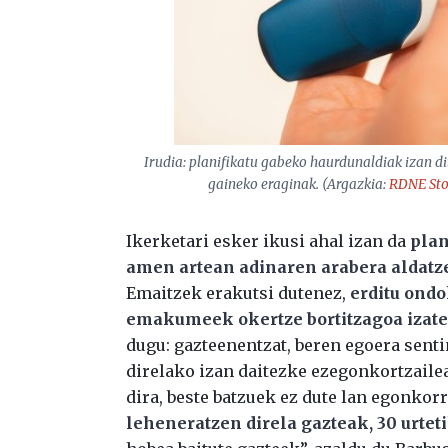
Irudia: planifikatu gabeko haurdunaldiak izan 
gaineko eraginak. (Argazkia:
RDNE Sto
Ikerketari esker ikusi ahal izan da
plan
amen artean adinaren arabera aldatz
Emaitzek erakutsi dutenez,
erditu ondo
emakumeek okertze bortitzagoa izate
dugu: gazteenentzat, beren egoera sent
direlako izan daitezke ezegonkortzaile
dira, beste batzuek ez dute lan egonkor
leheneratzen direla gazteak, 30 urte