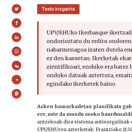
Partekatu
Testu irisgarria
UPV/EHUko Ikerbasque ikertzail
ondorioztatu du erditu ondoren
nabarmenagoa izaten dutela em
ez den kasuetan. Ikerketak ekar
zientifikoari, ezohiko era batez 
ondoko datuak aztertuta, emaitza
egindako ikerketek baino.
Azken hamarkadetan planifikatu gab
ere, uste da mundu osoko haurdunald
antzekoak dira sistema antisorgailuak o
UPV/EHUren azterketak: Frantziako 11.5