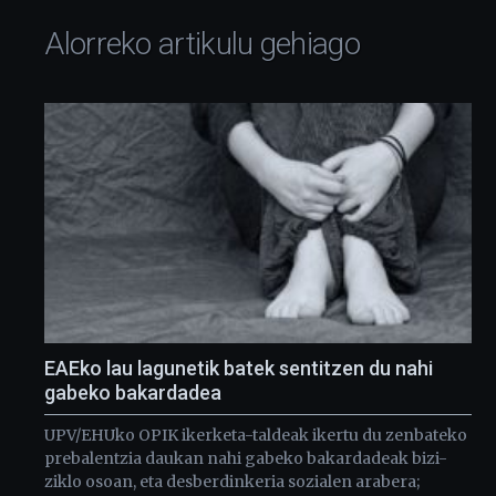
Alorreko artikulu gehiago
EAEko lau lagunetik batek sentitzen du nahi
gabeko bakardadea
UPV/EHUko OPIK ikerketa-taldeak ikertu du zenbateko
prebalentzia daukan nahi gabeko bakardadeak bizi-
ziklo osoan, eta desberdinkeria sozialen arabera;