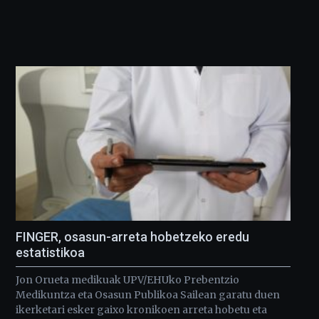
FINGER, osasun-arreta hobetzeko eredu
estatistikoa
Jon Orueta medikuak UPV/EHUko Prebentzio
Medikuntza eta Osasun Publikoa Sailean garatu duen
ikerketari esker gaixo kronikoen arreta hobetu eta