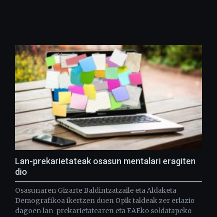
Lan-prekarietateak osasun mentalari eragiten
dio
Osasunaren Gizarte Baldintzatzaile eta Aldaketa
Demografikoa ikertzen duen Opik taldeak zer erlazio
dagoen lan-prekarietatearen eta EAEko soldatapeko