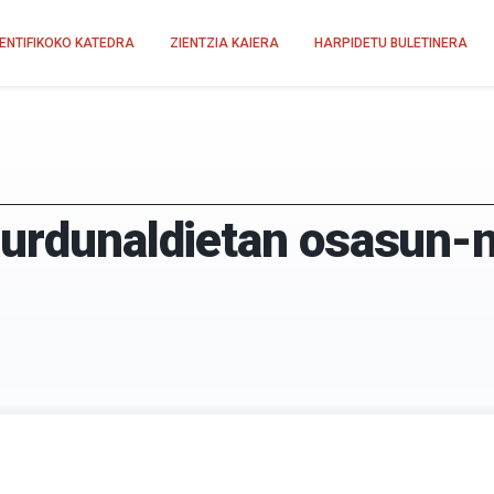
IENTIFIKOKO KATEDRA
ZIENTZIA KAIERA
HARPIDETU BULETINERA
aurdunaldietan osasun-