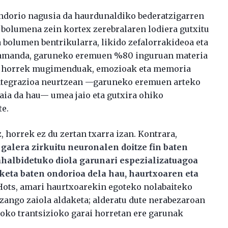
 ondorio nagusia da haurdunaldiko bederatzigarren
bolumena zein kortex zerebralaren lodiera gutxitu
a bolumen bentrikularra, likido zefalorrakideoa eta
eramanda, garuneko eremuen %80 inguruan materia
n horrek mugimenduak, emozioak eta memoria
 integrazioa neurtzean —garuneko eremuen arteko
aia da hau— umea jaio eta gutxira ohiko
te.
 horrek ez du zertan txarra izan. Kontrara,
galera zirkuitu neuronalen doitze fin baten
ahalbidetuko diola garunari espezializatuagoa
keta baten ondorioa dela hau, haurtxoaren eta
ots, amari haurtxoarekin egoteko nolabaiteko
 izango zaiola aldaketa; alderatu dute nerabezaroan
oko trantsizioko garai horretan ere garunak