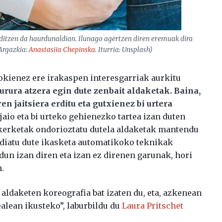
nditzen da haurdunaldian. Ilunago agertzen diren eremuak dira
(Argazkia:
Anastasiia Chepinska
. Iturria: Unsplash)
ienez ere irakaspen interesgarriak aurkitu
gurura atzera egin dute zenbait aldaketak. Baina,
en jaitsiera erditu eta gutxienez bi urtera
io eta bi urteko gehienezko tartea izan duten
 ikerketak ondorioztatu dutela aldaketak mantendu
rgudiatu dute ikasketa automatikoko teknikak
rdun izan diren eta izan ez direnen garunak, hori
.
ldaketen koreografia bat izaten du, eta, azkenean
alean ikusteko”, laburbildu du
Laura Pritschet