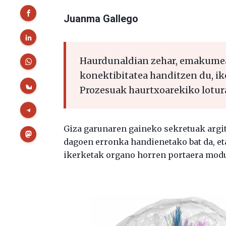
Juanma Gallego
Haurdunaldian zehar, emakumea
konektibitatea handitzen du, ik
Prozesuak haurtxoarekiko lotur
Giza garunaren gaineko sekretuak argi
dagoen erronka handienetako bat da, et
ikerketak organo horren portaera modu