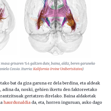
 masa grisaren %4 galtzen dute, baina, aldiz, beren garuneko
niela Cossio. Iturria:
Kalifornia-Irvine Unibertsitatea
)
ako bat da giza garuna ez dela berdina, eta aldeak
, adina da, noski, gehien ikertu den faktoreetako
rrantzitsuak gertatzen direlako. Baina aldaketak
ia
haurdunaldia
da, eta, horren inguruan, asko dago