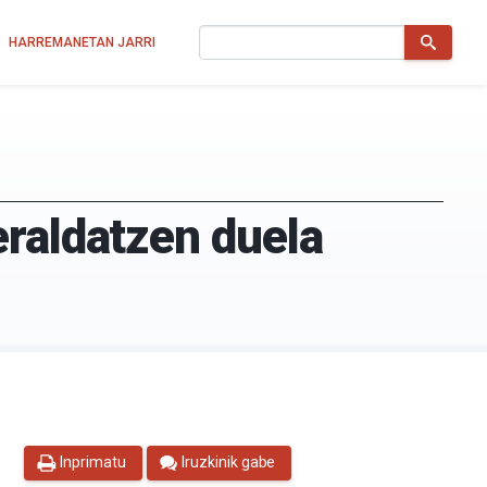
Bilatu
HARREMANETAN JARRI
eraldatzen duela
Inprimatu
Iruzkinik gabe