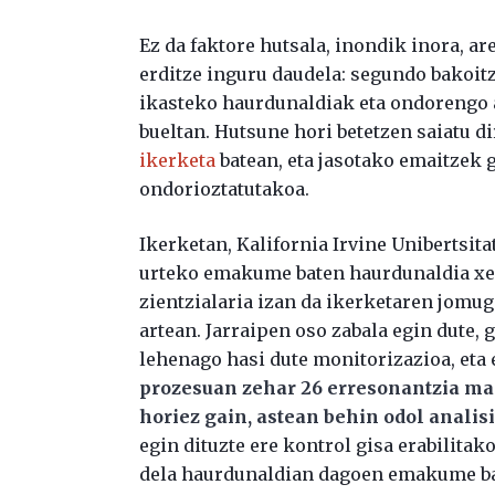
Ez da faktore hutsala, inondik inora, a
erditze inguru daudela: segundo bakoitz
ikasteko haurdunaldiak eta ondorengo
bueltan. Hutsune hori betetzen saiatu d
ikerketa
batean, eta jasotako emaitzek g
ondorioztatutakoa.
Ikerketan, Kalifornia Irvine Unibertsit
urteko emakume baten haurdunaldia xeh
zientzialaria izan da ikerketaren jomuga
artean. Jarraipen oso zabala egin dute, 
lehenago hasi dute monitorizazioa, eta 
prozesuan zehar 26 erresonantzia magn
horiez gain, astean behin odol analisi
egin dituzte ere kontrol gisa erabilitak
dela haurdunaldian dagoen emakume ba