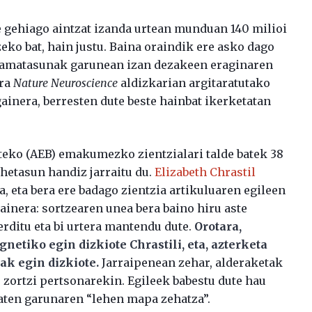
re gehiago aintzat izanda urtean munduan 140 milioi
eko bat, hain justu. Baina oraindik ere asko dago
 amatasunak garunean izan dezakeen eraginaren
ira
Nature Neuroscience
aldizkarian argitaratutako
ainera, berresten dute beste hainbat ikerketatan
ateko (AEB) emakumezko zientzialari talde batek 38
etasun handiz jarraitu du.
Elizabeth Chrastil
, eta bera ere badago zientzia artikuluaren egileen
gainera: sortzearen unea bera baino hiru aste
erditu eta bi urtera mantendu dute.
Orotara,
etiko egin dizkiote Chrastili, eta, azterketa
ak egin dizkiote.
Jarraipenean zehar, alderaketak
o zortzi pertsonarekin. Egileek babestu dute hau
ten garunaren “lehen mapa zehatza”.