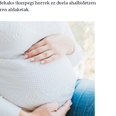
ldekako ikuspegi horrek ez duela ahalbidetzen
ren aldaketak.