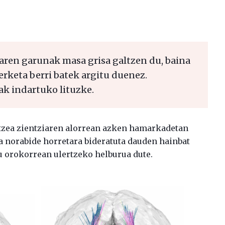
ren garunak masa grisa galtzen du, baina
erketa berri batek argitu duenez.
ak indartuko lituzke.
tzea zientziaren alorrean azken hamarkadetan
a norabide horretara bideratuta dauden hainbat
 orokorrean ulertzeko helburua dute.