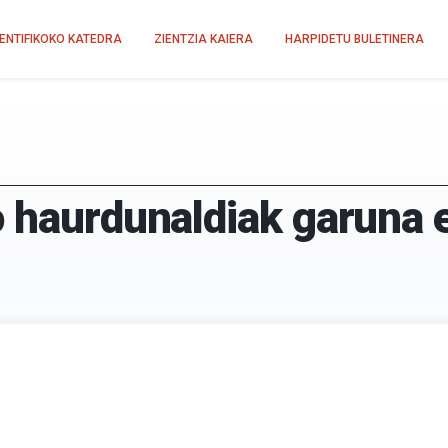
IENTIFIKOKO KATEDRA
ZIENTZIA KAIERA
HARPIDETU BULETINERA
o haurdunaldiak garuna 