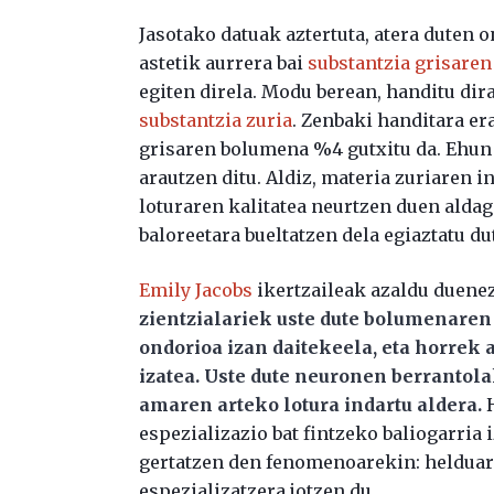
Jasotako datuak aztertuta, atera duten
astetik aurrera bai
substantzia grisaren
egiten direla. Modu berean, handitu dir
substantzia zuria
. Zenbaki handitara 
grisaren bolumena %4 gutxitu da. Ehu
arautzen ditu. Aldiz, materia zuriaren
loturaren kalitatea neurtzen duen aldag
baloreetara bueltatzen dela egiaztatu du
Emily Jacobs
ikertzaileak azaldu duenez,
zientzialariek uste dute bolumenaren 
ondorioa izan daitekeela, eta horrek 
izatea. Uste dute neuronen berrantola
amaren arteko lotura indartu aldera.
H
espezializazio bat fintzeko baliogarria
gertatzen den fenomenoarekin: helduar
espezializatzera jotzen du.