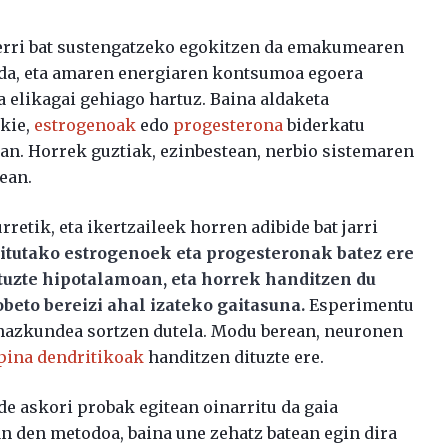
erri bat sustengatzeko egokitzen da emakumearen
da, eta amaren energiaren kontsumoa egoera
a elikagai gehiago hartuz. Baina aldaketa
kie,
estrogenoak
edo
progesterona
biderkatu
n. Horrek guztiak, ezinbestean, nerbio sistemaren
ean.
retik, eta ikertzaileek horren adibide bat jarri
itutako estrogenoek eta progesteronak batez ere
tuzte hipotalamoan, eta horrek handitzen du
eto bereizi ahal izateko gaitasuna.
Esperimentu
hazkundea sortzen dutela. Modu berean, neuronen
pina dendritikoak
handitzen dituzte ere.
de askori probak egitean oinarritu da gaia
zan den metodoa, baina une zehatz batean egin dira