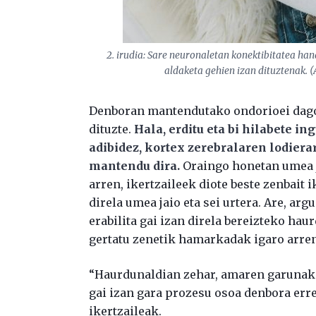
2. irudia: Sare neuronaletan konektibitatea ha
aldaketa gehien izan dituztenak. 
Denboran mantendutako ondorioei dagok
dituzte.
Hala, erditu eta bi hilabete in
adibidez, kortex zerebralaren lodierar
mantendu dira.
Oraingo honetan umea ja
arren, ikertzaileek diote beste zenbait
direla umea jaio eta sei urtera. Are, a
erabilita gai izan direla bereizteko hau
gertatu zenetik hamarkadak igaro arren
“Haurdunaldian zehar, amaren garunak a
gai izan gara prozesu osoa denbora erre
ikertzaileak.