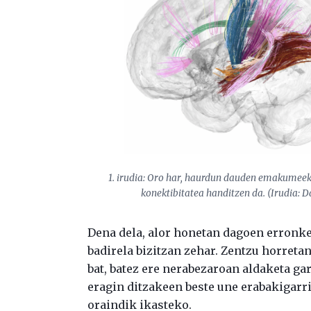
1. irudia: Oro har, haurdun dauden emakumeek
konektibitatea handitzen da. (Irudia: Da
Dena dela, alor honetan dagoen erronket
badirela bizitzan zehar. Zentzu horretan
bat, batez ere nerabezaroan aldaketa ga
eragin ditzakeen beste une erabakigarr
oraindik ikasteko.