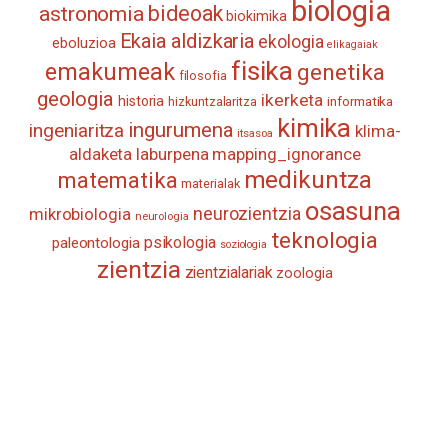
biologia
astronomia
bideoak
biokimika
Ekaia aldizkaria
ekologia
eboluzioa
elikagaiak
fisika
emakumeak
genetika
filosofia
geologia
ikerketa
historia
informatika
hizkuntzalaritza
kimika
ingurumena
ingeniaritza
klima-
itsasoa
aldaketa
laburpena
mapping_ignorance
medikuntza
matematika
materialak
osasuna
neurozientzia
mikrobiologia
neurologia
teknologia
psikologia
paleontologia
soziologia
zientzia
zientzialariak
zoologia