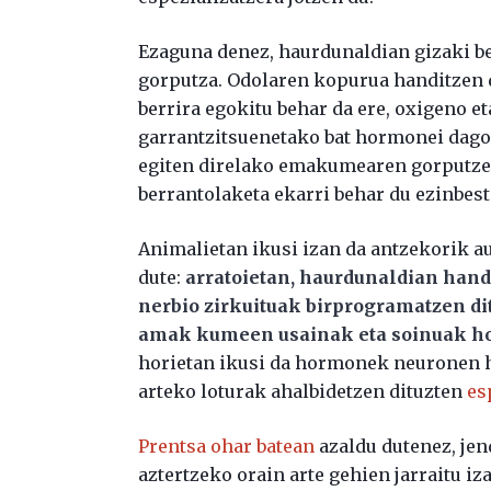
Ezaguna denez, haurdunaldian gizaki b
gorputza. Odolaren kopurua handitzen 
berrira egokitu behar da ere, oxigeno et
garrantzitsuenetako bat hormonei dago
egiten direlako emakumearen gorputzea
berrantolaketa ekarri behar du ezinbest
Animalietan ikusi izan da antzekorik aur
dute:
arratoietan, haurdunaldian hand
nerbio zirkuituak birprogramatzen di
amak kumeen usainak eta soinuak hob
horietan ikusi da hormonek neuronen 
arteko loturak ahalbidetzen dituzten
es
Prentsa ohar batean
azaldu dutenez, jen
aztertzeko orain arte gehien jarraitu i