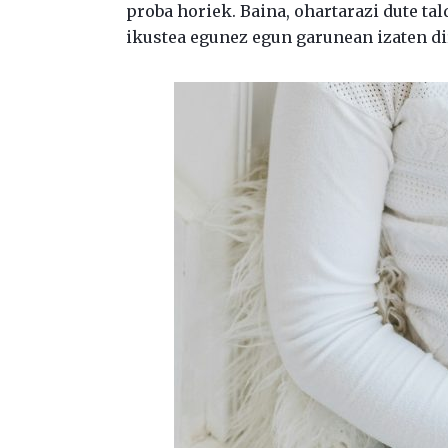
proba horiek. Baina, ohartarazi dute ta
ikustea egunez egun garunean izaten di