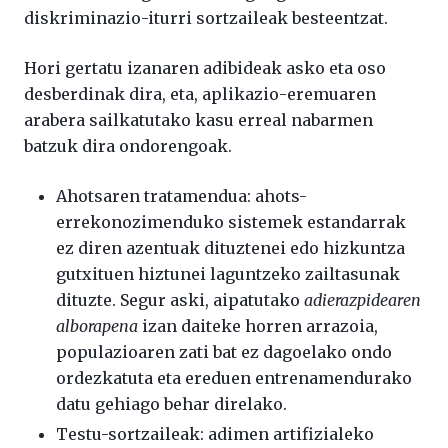
diskriminazio-iturri sortzaileak besteentzat.
Hori gertatu izanaren adibideak asko eta oso
desberdinak dira, eta, aplikazio-eremuaren
arabera sailkatutako kasu erreal nabarmen
batzuk dira ondorengoak.
Ahotsaren tratamendua: ahots-
errekonozimenduko sistemek estandarrak
ez diren azentuak dituztenei edo hizkuntza
gutxituen hiztunei laguntzeko zailtasunak
dituzte. Segur aski, aipatutako
adierazpidearen
alborapena
izan daiteke horren arrazoia,
populazioaren zati bat ez dagoelako ondo
ordezkatuta eta ereduen entrenamendurako
datu gehiago behar direlako.
Testu-sortzaileak: adimen artifizialeko