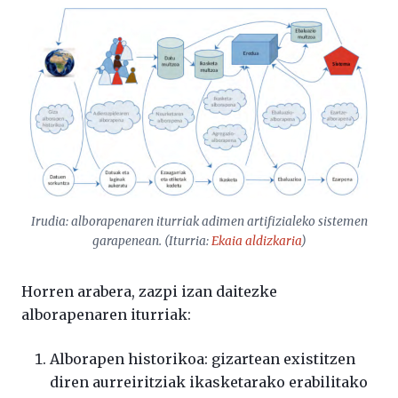
Irudia: alborapenaren iturriak adimen artifizialeko sistemen
garapenean. (Iturria:
Ekaia
aldizkaria
)
Horren arabera, zazpi izan daitezke
alborapenaren iturriak:
Alborapen historikoa: gizartean existitzen
diren aurreiritziak ikasketarako erabilitako