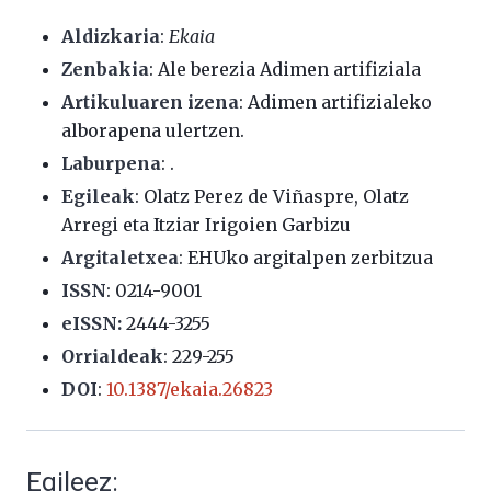
Aldizkaria
:
Ekaia
Zenbakia
: Ale berezia Adimen artifiziala
Artikuluaren izena
: Adimen artifizialeko
alborapena ulertzen.
Laburpena
: .
Egileak
: Olatz Perez de Viñaspre, Olatz
Arregi eta Itziar Irigoien Garbizu
Argitaletxea
: EHUko argitalpen zerbitzua
ISSN
:
0214-9001
eISSN:
2444-3255
Orrialdeak
: 229-255
DOI
:
10.1387/ekaia.26823
Egileez: