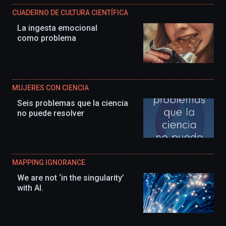
CUADERNO DE CULTURA CIENTÍFICA
La ingesta emocional
como problema
MUJERES CON CIENCIA
Seis problemas que la ciencia
no puede resolver
MAPPING IGNORANCE
We are not ‘in the singularity’
with AI.