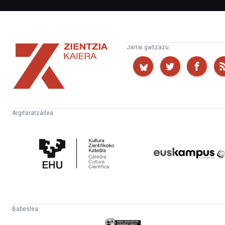
Zientzia
Jarrai gaitzazu:
Kaiera
Argitaratzailea:
Kultura
Euskampus
Zientifikoko
Fundazioa
Katedra
Babeslea:
Eusko