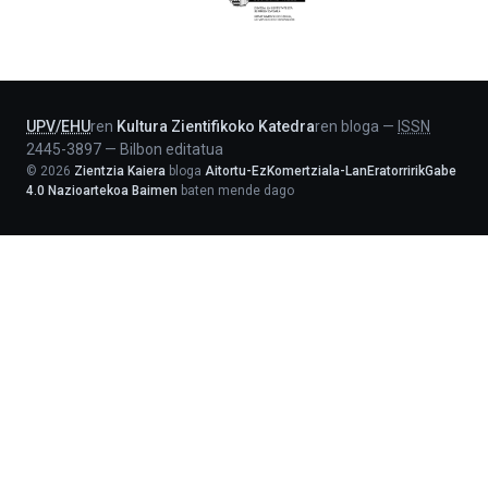
Jaurlaritza
-
Lehendakaritza
UPV
/
EHU
ren
Kultura Zientifikoko Katedra
ren bloga
—
ISSN
2445-3897
—
Bilbon editatua
©
2026
Zientzia Kaiera
bloga
Aitortu-EzKomertziala-LanEratorririkGabe
4.0 Nazioartekoa Baimen
baten mende dago