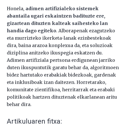
Honela,
adimen artifizialeko sistemek
abantaila ugari eskaintzen badituzte ere,
gizartean dituzten kalteak saihesteko lan
handia dago egiteko
. Alborapenak ezagutzeko
eta murrizteko ikerketa-lanak ezinbestekoak
dira, baina arazoa konplexua da, eta soluzioak
diziplina anitzeko ikuspegia eskatzen du.
Adimen artifiziala pertsona erdigunean jarriko
duten ikuspuntutik garatu behar da, algoritmoen
bidez hartutako erabakiak bidezkoak, gardenak
eta inklusiboak izan daitezen. Horretarako,
komunitate zientifikoa, herritarrak eta erabaki
politikoak hartzen dituztenak elkarlanean aritu
behar dira.
Artikuluaren fitxa: