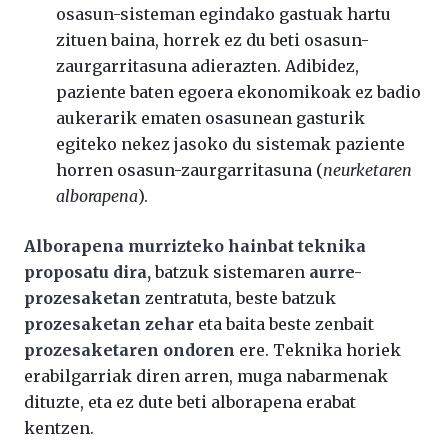
osasun-sisteman egindako gastuak hartu
zituen baina, horrek ez du beti osasun-
zaurgarritasuna adierazten. Adibidez,
paziente baten egoera ekonomikoak ez badio
aukerarik ematen osasunean gasturik
egiteko nekez jasoko du sistemak paziente
horren osasun-zaurgarritasuna (
neurketaren
alborapena
).
Alborapena murrizteko hainbat teknika
proposatu dira,
batzuk sistemaren
aurre-
prozesaketan
zentratuta, beste batzuk
prozesaketan zehar
eta baita beste zenbait
prozesaketaren ondoren
ere. Teknika horiek
erabilgarriak diren arren, muga nabarmenak
dituzte, eta ez dute beti alborapena erabat
kentzen.