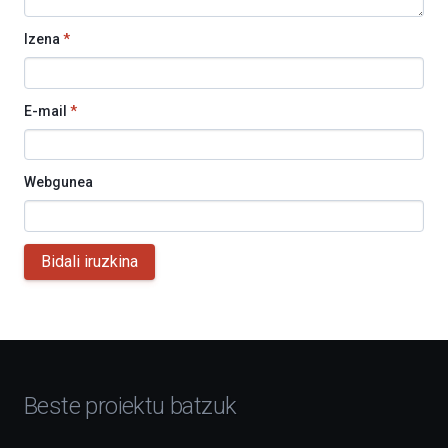
Izena
*
E-mail
*
Webgunea
Bidali iruzkina
Beste proiektu batzuk