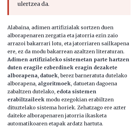
ulertzea da.
Alabaina, adimen artifizialak sortzen duen
alborapenaren zergatia eta jatorria ezin zaio
arrazoi bakarrari lotu, eta jatorriaren sailkapena
ere, ez da modu bakarrean azaltzen literaturan.
Adimen artifizialeko sistemetan parte hartzen
duten eragile ezberdinek eragin dezakete
alborapena, datuek
, berez barneratuta dutelako
alborapena,
algoritmoek
, datuetan dagoena
zabaltzen dutelako,
edota sistemen
erabiltzaileek
modu ezegokian erabiltzen
dituztelako sistema horiek. Zehatzago ere azter
daiteke alborapenaren jatorria ikasketa
automatikoaren etapak ardatz hartuta.