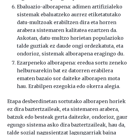
Ebaluazio-alborapena: adimen artifizialeko
sistemak ebaluatzeko aurrez etiketatutako
datu-multzoak erabiltzen dira eta horren
arabera sistemaren kalitatea ezartzen da.
Askotan, datu-multzo horietan populazioko
talde guztiak ez daude ongi ordezkatuta, eta
ondorioz, sistemak alborapena eragingo du.
Ezarpeneko alborapena: eredua sortu zeneko
helburuarekin bat ez datorren erabilera
ematen bazaio sor daiteke alborapen mota
hau. Erabilpen ezegokia edo okerra alegia.
Etapa desberdinetan sortutako alborapen horiek
ez dira baztertzaileak, eta sistemaren arabera,
batzuk edo besteak gerta daitezke, ondorioz, gaur
egungo sistema asko dira baztertzaileak, hau da,
talde sozial nagusientzat lagungarriak baina