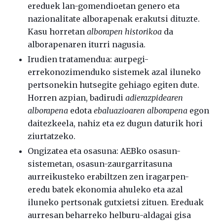
ereduek lan-gomendioetan genero eta
nazionalitate alborapenak erakutsi dituzte.
Kasu horretan
alborapen historikoa
da
alborapenaren iturri nagusia.
Irudien tratamendua: aurpegi-
errekonozimenduko sistemek azal iluneko
pertsonekin hutsegite gehiago egiten dute.
Horren azpian, badirudi
adierazpidearen
alborapena
edota
ebaluazioaren alborapena
egon
daitezkeela, nahiz eta ez dugun daturik hori
ziurtatzeko.
Ongizatea eta osasuna: AEBko osasun-
sistemetan, osasun-zaurgarritasuna
aurreikusteko erabiltzen zen iragarpen-
eredu batek ekonomia ahuleko eta azal
iluneko pertsonak gutxietsi zituen. Ereduak
aurresan beharreko helburu-aldagai gisa