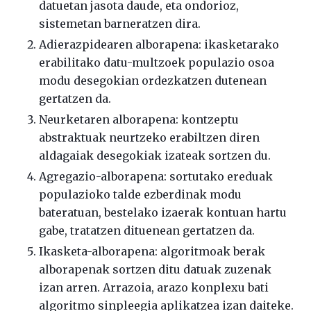
datuetan jasota daude, eta ondorioz,
sistemetan barneratzen dira.
Adierazpidearen alborapena: ikasketarako
erabilitako datu-multzoek populazio osoa
modu desegokian ordezkatzen dutenean
gertatzen da.
Neurketaren alborapena: kontzeptu
abstraktuak neurtzeko erabiltzen diren
aldagaiak desegokiak izateak sortzen du.
Agregazio-alborapena: sortutako ereduak
populazioko talde ezberdinak modu
bateratuan, bestelako izaerak kontuan hartu
gabe, tratatzen dituenean gertatzen da.
Ikasketa-alborapena: algoritmoak berak
alborapenak sortzen ditu datuak zuzenak
izan arren. Arrazoia, arazo konplexu bati
algoritmo sinpleegia aplikatzea izan daiteke.