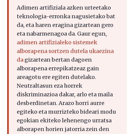
Adimen artifiziala azken urteetako
teknologia-erronka nagusietako bat
da, eta haren eragina gizartean gero
eta nabarmenagoa da. Gaur egun,
adimen artifizialeko sistemek
alborapena sortzen dutela ukaezina
da
gizartean bertan dagoen
alborapena errepikatzeaz gain
areagotu ere egiten dutelako.
Neutraltasun eza horrek
diskriminazioa dakar, arlo eta maila
desberdinetan. Arazo horri aurre
egiteko eta murrizteko bideari modu
egokian ekiteko lehenengo urratsa
alborapen horien jatorria zein den