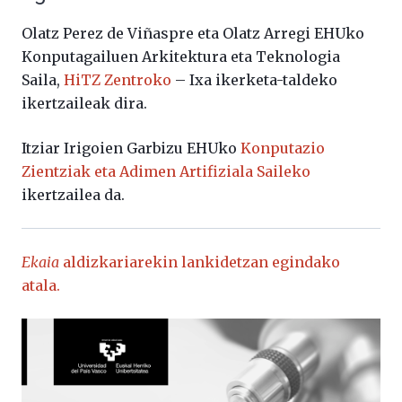
Olatz Perez de Viñaspre eta Olatz Arregi EHUko
Konputagailuen Arkitektura eta Teknologia
Saila,
HiTZ Zentroko
– Ixa ikerketa-taldeko
ikertzaileak dira.
Itziar Irigoien Garbizu EHUko
Konputazio
Zientziak eta Adimen Artifiziala Saileko
ikertzailea da.
Ekaia
aldizkariarekin lankidetzan egindako
atala.