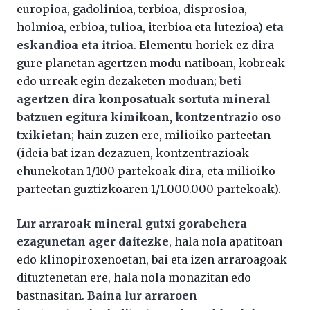
europioa, gadolinioa, terbioa, disprosioa,
holmioa, erbioa, tulioa, iterbioa eta lutezioa)
eta
eskandioa eta itrioa
. Elementu horiek ez dira
gure planetan agertzen modu natiboan, kobreak
edo urreak egin dezaketen moduan;
beti
agertzen dira konposatuak sortuta mineral
batzuen egitura kimikoan, kontzentrazio oso
txikietan
; hain zuzen ere, milioiko parteetan
(
ideia
bat
izan
dezazuen
, kontzentrazioak
ehunekotan 1/100 partekoak dira, eta milioiko
parteetan guztizkoaren 1/1.000.000 partekoak).
Lur arraroak mineral gutxi gorabehera
ezagunetan ager daitezke
, hala nola apatitoan
edo klinopiroxenoetan, bai eta izen arraroagoak
dituztenetan ere, hala nola monazitan edo
bastnasitan.
Baina lur arraroen