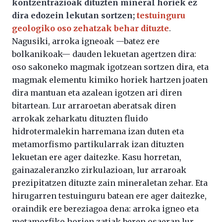
kontzentrazioak dituzten mineral horiek ez
dira edozein lekutan sortzen;
testuinguru
geologiko oso zehatzak behar dituzte
.
Nagusiki, arroka igneoak —batez ere
bolkanikoak— dauden lekuetan agertzen dira:
oso sakoneko magmak igotzean sortzen dira, eta
magmak elementu kimiko horiek hartzen joaten
dira mantuan eta azalean igotzen ari diren
bitartean. Lur arraroetan aberatsak diren
arrokak zeharkatu dituzten fluido
hidrotermalekin harremana izan duten eta
metamorfismo partikularrak izan dituzten
lekuetan ere ager daitezke. Kasu horretan,
gainazaleranzko zirkulazioan, lur arraroak
prezipitatzen dituzte zain mineraletan zehar. Eta
hirugarren testuinguru batean ere ager daitezke,
oraindik ere bereziagoa dena: arroka igneo eta
metamorfiko horien zatiak beren osaeran lur