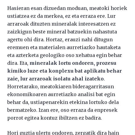
Hasieran esan dizuedan moduan, meatoki horiek
ustiatzea ez da merkea, ez eta erraza ere. Lur
arraroak dituzten mineralak interesatzen ez
zaizkigun beste mineral batzuekin nahastuta
agertu ohi dira. Hortaz, erauzi nahi ditugun
eremuen eta materialen aurretiazko hautaketa
eta azterketa geologiko oso xehatua egin behar
dira. Eta,
mineralak lortu ondoren, prozesu
kimiko luze eta konplexu bat aplikatu behar
zaie, lur arraroak isolatu ahal izateko
.
Horretarako, meatokiaren bideragarritasun
ekonomikoaren aurretiazko analisi bat egin
behar da, ustiapenarekin etekina lortuko dela
bermatzeko. Izan ere, oso erraza da enpresek
porrot egitea kontuz ibiltzen ez badira.
Hori guztia ulertu ondoren, zergatik dira hain