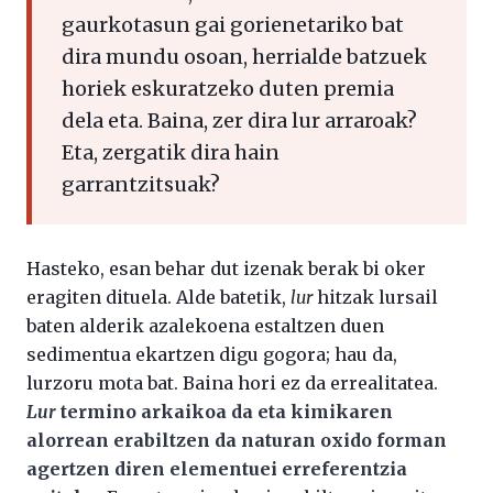
gaurkotasun gai gorienetariko bat
dira mundu osoan, herrialde batzuek
horiek eskuratzeko duten premia
dela eta. Baina, zer dira lur arraroak?
Eta, zergatik dira hain
garrantzitsuak?
Hasteko, esan behar dut izenak berak bi oker
eragiten dituela. Alde batetik,
lur
hitzak lursail
baten alderik azalekoena estaltzen duen
sedimentua ekartzen digu gogora; hau da,
lurzoru mota bat. Baina hori ez da errealitatea.
Lur
termino arkaikoa da eta kimikaren
alorrean erabiltzen da naturan oxido forman
agertzen diren elementuei erreferentzia