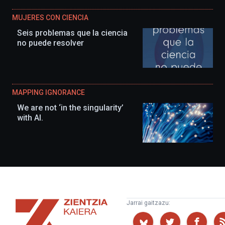
MUJERES CON CIENCIA
Seis problemas que la ciencia
no puede resolver
MAPPING IGNORANCE
We are not ‘in the singularity’
with AI.
Zientzia
Jarrai gaitzazu:
Kaiera