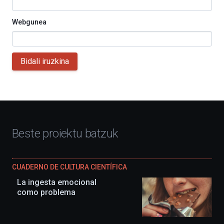
Webgunea
Bidali iruzkina
Beste proiektu batzuk
CUADERNO DE CULTURA CIENTÍFICA
La ingesta emocional
como problema