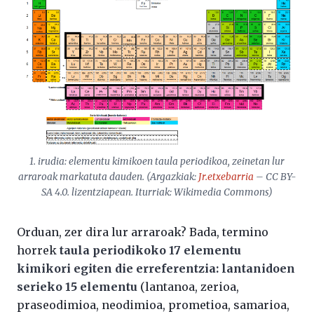
1. irudia: elementu kimikoen taula periodikoa, zeinetan lur
arraroak markatuta dauden. (Argazkiak:
Jr.etxebarria
– CC BY-
SA 4.0. lizentziapean. Iturriak: Wikimedia Commons)
Orduan, zer dira lur arraroak? Bada, termino
horrek
taula periodikoko 17 elementu
kimikori egiten die erreferentzia: lantanidoen
serieko 15 elementu
(lantanoa, zerioa,
praseodimioa, neodimioa, prometioa, samarioa,