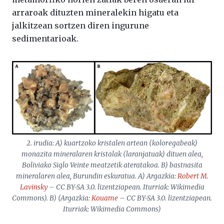
arraroak dituzten mineralekin higatu eta
jalkitzean sortzen diren ingurune
sedimentarioak.
2. irudia: A) kuartzoko kristalen artean (koloregabeak)
monazita mineralaren kristalak (laranjatuak) dituen alea,
Boliviako Siglo Veinte meatzetik ateratakoa. B) bastnasita
mineralaren alea, Burundin eskuratua. A) Argazkia:
Robert M.
Lavinsky
– CC BY-SA 3.0. lizentziapean. Iturriak: Wikimedia
Commons). B) (Argazkia:
Kouame
– CC BY-SA 3.0. lizentziapean.
Iturriak: Wikimedia Commons)