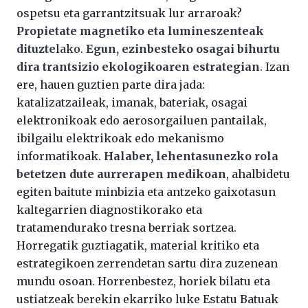
ospetsu eta garrantzitsuak lur arraroak?
Propietate magnetiko eta lumineszenteak
dituzte
lako.
Egun, ezinbesteko osagai bihurtu
dira trantsizio ekologikoaren estrategian
. Izan
ere, hauen guztien parte dira jada:
katalizatzaileak, imanak, bateriak, osagai
elektronikoak edo aerosorgailuen pantailak,
ibilgailu elektrikoak edo mekanismo
informatikoak.
Halaber, lehentasunezko rola
betetzen dute aurrerapen medikoan
, ahalbidetu
egiten baitute minbizia eta antzeko gaixotasun
kaltegarrien diagnostikorako eta
tratamendurako tresna berriak sortzea.
Horregatik guztiagatik, material kritiko eta
estrategikoen zerrendetan sartu dira zuzenean
mundu osoan. Horrenbestez, horiek bilatu eta
ustiatzeak berekin ekarriko luke Estatu Batuak