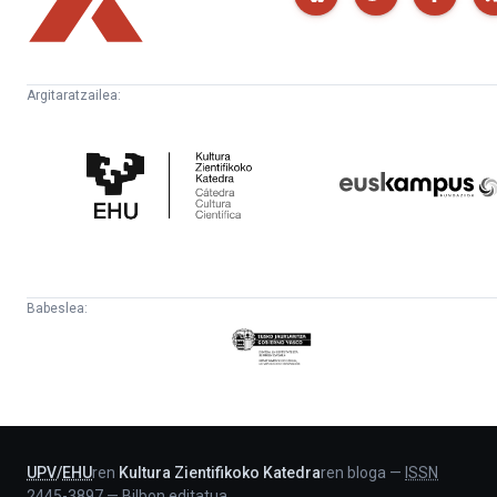
Argitaratzailea:
Kultura
Euskampus
Zientifikoko
Fundazioa
Katedra
Babeslea:
Eusko
Jaurlaritza
-
Lehendakaritza
UPV
/
EHU
ren
Kultura Zientifikoko Katedra
ren bloga
—
ISSN
2445-3897
—
Bilbon editatua