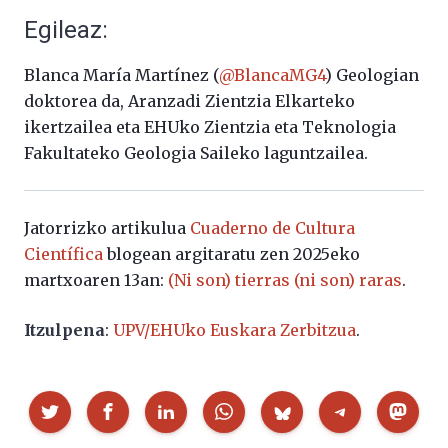
Egileaz:
Blanca María Martínez (
@BlancaMG4
) Geologian
doktorea da, Aranzadi Zientzia Elkarteko
ikertzailea eta EHUko Zientzia eta Teknologia
Fakultateko Geologia Saileko laguntzailea.
Jatorrizko artikulua
Cuaderno de Cultura
Científica
blogean argitaratu zen 2025eko
martxoaren 13an:
(Ni son) tierras (ni son) raras
.
Itzulpena
:
UPV/EHUko Euskara Zerbitzua
.
Partekatu