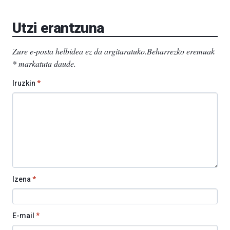
Aretoa-
EHU…
Utzi erantzuna
Zure e-posta helbidea ez da argitaratuko.
Beharrezko eremuak
*
markatuta daude
.
Iruzkin
*
Izena
*
E-mail
*