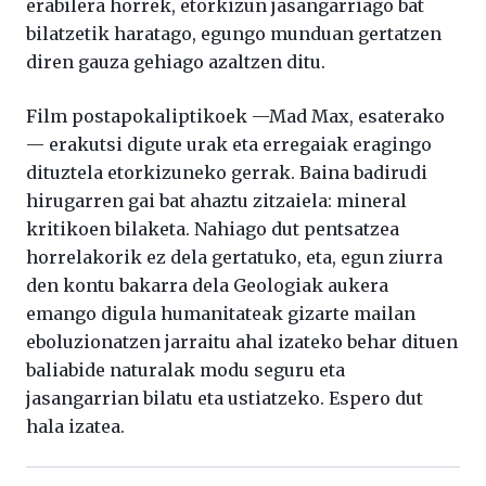
erabilera horrek, etorkizun jasangarriago bat
bilatzetik haratago, egungo munduan gertatzen
diren gauza gehiago azaltzen ditu.
Film postapokaliptikoek —Mad Max, esaterako
— erakutsi digute urak eta erregaiak eragingo
dituztela etorkizuneko gerrak. Baina badirudi
hirugarren gai bat ahaztu zitzaiela: mineral
kritikoen bilaketa. Nahiago dut pentsatzea
horrelakorik ez dela gertatuko, eta, egun ziurra
den kontu bakarra dela Geologiak aukera
emango digula humanitateak gizarte mailan
eboluzionatzen jarraitu ahal izateko behar dituen
baliabide naturalak modu seguru eta
jasangarrian bilatu eta ustiatzeko. Espero dut
hala izatea.