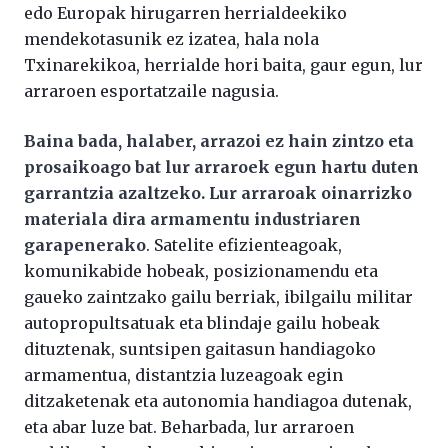
edo Europak hirugarren herrialdeekiko
mendekotasunik ez izatea, hala nola
Txinarekikoa, herrialde hori baita, gaur egun, lur
arraroen esportatzaile nagusia.
Baina bada, halaber, arrazoi ez hain zintzo eta
prosaikoago bat lur arraroek egun hartu duten
garrantzia azaltzeko. Lur arraroak oinarrizko
materiala dira armamentu industriaren
garapenerako
. Satelite efizienteagoak,
komunikabide hobeak, posizionamendu eta
gaueko zaintzako gailu berriak, ibilgailu militar
autopropultsatuak eta blindaje gailu hobeak
dituztenak, suntsipen gaitasun handiagoko
armamentua, distantzia luzeagoak egin
ditzaketenak eta autonomia handiagoa dutenak,
eta abar luze bat. Beharbada, lur arraroen