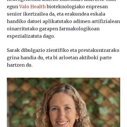
egun
Valo Health
bioteknologiako enpresan
senior ikertzailea da, eta erakundea eskala
handiko datuei aplikatutako adimen artifizialean
oinarritutako garapen farmakologikoan
espezializatuta dago.
Sarak dibulgazio zientifiko eta prestakuntzarako
grina handia du, eta bi arloetan aktiboki parte
hartzen du.