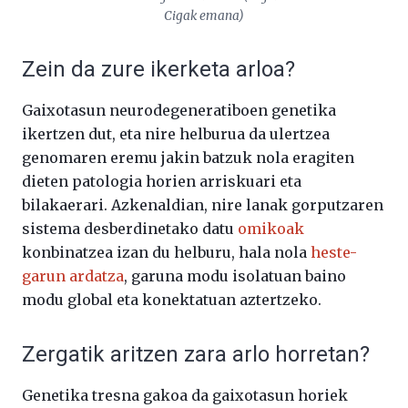
Cigak emana)
Zein da zure ikerketa arloa?
Gaixotasun neurodegeneratiboen genetika
ikertzen dut, eta nire helburua da ulertzea
genomaren eremu jakin batzuk nola eragiten
dieten patologia horien arriskuari eta
bilakaerari. Azkenaldian, nire lanak gorputzaren
sistema desberdinetako datu
omikoak
konbinatzea izan du helburu, hala nola
heste-
garun ardatza
, garuna modu isolatuan baino
modu global eta konektatuan aztertzeko.
Zergatik aritzen zara arlo horretan?
Genetika tresna gakoa da gaixotasun horiek