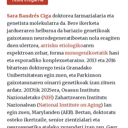
Sara Bandrés Ciga
doktorea farmazialaria eta
genetista molekularra da. Bere ikerketa
jardueraren helburua da bariazio genetikoak
gaixotasun neurodegeneratiboetan nola eragiten
duen ulertzea,
arrisku etiologiko
aren
espektroan zehar, forma
monogenikoetatik
hasi
eta esporadiko konplexuetaraino. 2013 eta 2016
bitartean doktorego tesia Granadako
Unibertsitatean egin zuen, eta Parkinson
gaixotasunaren oinarri genetikoak izan zituen
ardatz. 2017tik 2025era, Osasun Institutu
Nazionaletako (
NIH
) Zahartzearen Institutu
Nazionalean (
National Institute on Aging
) lan
egin zuen, Marylanden (AEB). Bertan, doktoratu
osteko ikertzaile, senior zientzialari eta
neurogenetika ataleko zuzendari izan zen. Gaur