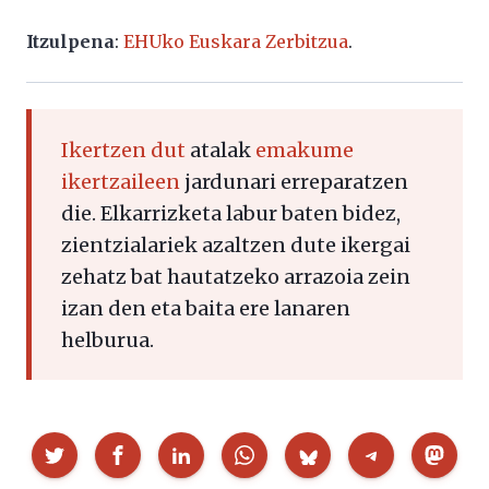
Itzulpena
:
EHUko Euskara Zerbitzua
.
Ikertzen dut
atalak
emakume
ikertzaileen
jardunari erreparatzen
die. Elkarrizketa labur baten bidez,
zientzialariek azaltzen dute ikergai
zehatz bat hautatzeko arrazoia zein
izan den eta baita ere lanaren
helburua.
Partekatu