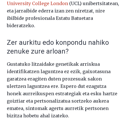
University College London
(UCL) unibertsitatean,
eta jarraibide ederra izan zen niretzat, nire
ibilbide profesionala Estatu Batuetara
bideratzeko.
Zer aurkitu edo konpondu nahiko
zenuke zure arloan?
Gustatuko litzaidake genetikak arriskua
identifikatzen laguntzea ez ezik, gaixotasuna
garatzea eragiten duten prozesuak sakon
ulertzen laguntzea ere. Espero dut ezagutza
honek aurreikuspen estrategiak eta esku hartze
goiztiar eta pertsonalizatua sortzeko aukera
ematea, sintomak agertu aurretik pertsonen
bizitza hobetu ahal izateko.