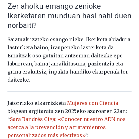
Zer aholku emango zenioke
ikerketaren munduan hasi nahi duen
norbaiti?
Saiatuak izateko esango nieke. Ikerketa abiadura
lasterketa baino, iraupeneko lasterketa da.
Emaitzak oso gutxitan antzeman daitezke epe
laburrean, baina jarraikitasuna, pazientzia eta
grina erakutsiz, inpaktu handiko ekarpenak lor
daitezke.
Jatorrizko elkarrizketa
Mujeres con Ciencia
blogean argitaratu zen 2025eko azaroaren 22an:
“
Sara Bandrés Ciga: «Conocer nuestro ADN nos
acerca a la prevención y a tratamientos
personalizados más efectivos»
“.