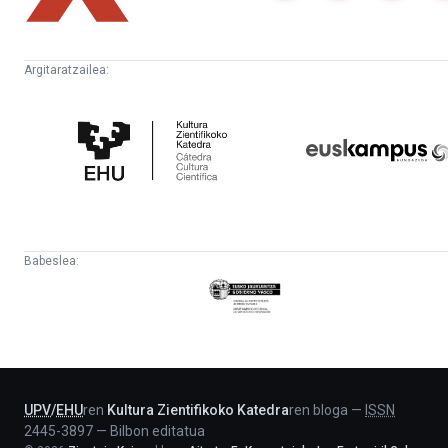
Argitaratzailea:
Kultura
Euskampus
Zientifikoko
Fundazioa
Katedra
Babeslea:
Eusko
Jaurlaritza
-
Lehendakaritza
UPV
/
EHU
ren
Kultura Zientifikoko Katedra
ren bloga
—
ISSN
2445-3897
—
Bilbon editatua