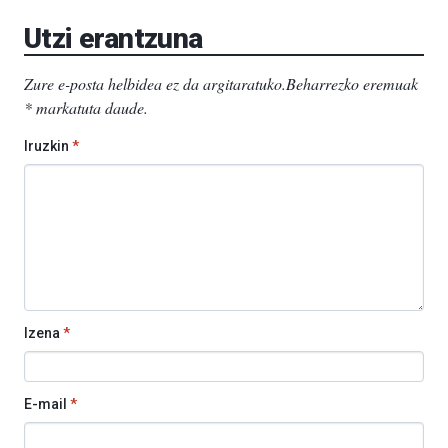
EHU…
Utzi erantzuna
Zure e-posta helbidea ez da argitaratuko.
Beharrezko eremuak
*
markatuta daude
.
Iruzkin
*
Izena
*
E-mail
*