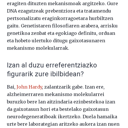
eragiten dituzten mekanismoak argitzeko. Gure
DNA ezagutzeak prebentziora eta tratamendu
pertsonalizatu eraginkorragoetara hurbiltzen
gaitu. Genetistaren filosofiaren arabera, arrisku
genetikoa zenbat eta egokiago definitu, orduan
eta hobeto ulertuko ditugu gaixotasunaren
mekanismo molekularrak.
Izan al duzu erreferentziazko
figurarik zure ibilbidean?
Bai,
John Hardy
, zalantzarik gabe. Izan ere,
alzheimerraren mekanismo molekularrei
buruzko bere lan aitzindaria ezinbestekoa izan
da gaixotasun hori eta bestelako gaixotasun
neurodegeneratiboak ikertzeko. Duela hamaika
urte bere laborategian aritzeko aukera izan nuen