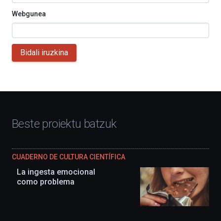
Webgunea
Bidali iruzkina
Beste proiektu batzuk
CUADERNO DE CULTURA CIENTÍFICA
La ingesta emocional
como problema