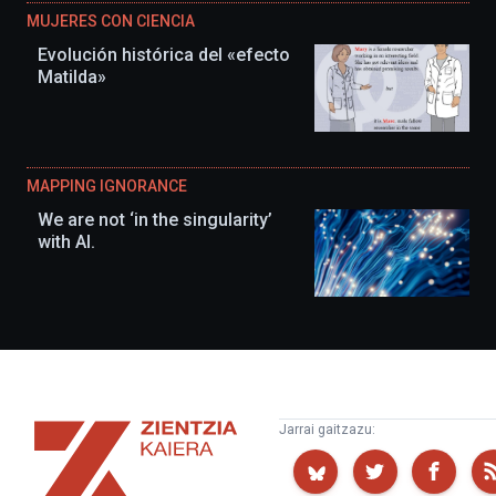
MUJERES CON CIENCIA
Evolución histórica del «efecto
Matilda»
MAPPING IGNORANCE
We are not ‘in the singularity’
with AI.
Zientzia
Jarrai gaitzazu:
Kaiera