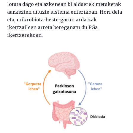
lotuta dago eta azkenean bi aldaerek metaketak
aurkezten dituzte sistema enterikoan. Hori dela
eta, mikrobiota-heste-garun ardatzak
ikertzaileen arreta bereganatu du PGa
ikertzerakoan.