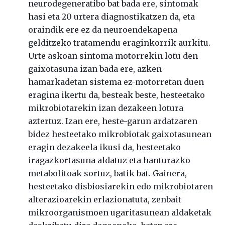
neurodegeneratibo bat bada ere, sintomak
hasi eta 20 urtera diagnostikatzen da, eta
oraindik ere ez da neuroendekapena
gelditzeko tratamendu eraginkorrik aurkitu.
Urte askoan sintoma motorrekin lotu den
gaixotasuna izan bada ere, azken
hamarkadetan sistema ez-motorretan duen
eragina ikertu da, besteak beste, hesteetako
mikrobiotarekin izan dezakeen lotura
aztertuz. Izan ere, heste-garun ardatzaren
bidez hesteetako mikrobiotak gaixotasunean
eragin dezakeela ikusi da, hesteetako
iragazkortasuna aldatuz eta hanturazko
metabolitoak sortuz, batik bat. Gainera,
hesteetako disbiosiarekin edo mikrobiotaren
alterazioarekin erlazionatuta, zenbait
mikroorganismoen ugaritasunean aldaketak