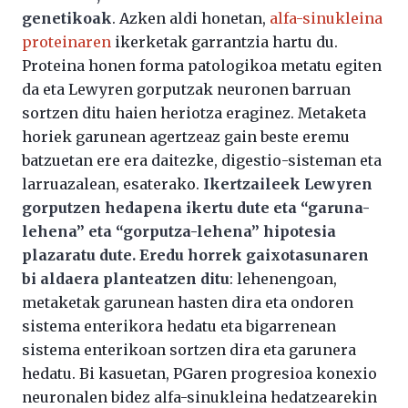
genetikoak
. Azken aldi honetan,
alfa-sinukleina
proteinaren
ikerketak garrantzia hartu du.
Proteina honen forma patologikoa metatu egiten
da eta Lewyren gorputzak neuronen barruan
sortzen ditu haien heriotza eraginez. Metaketa
horiek garunean agertzeaz gain beste eremu
batzuetan ere era daitezke, digestio-sisteman eta
larruazalean, esaterako.
Ikertzaileek Lewyren
gorputzen hedapena ikertu dute eta “garuna-
lehena” eta “gorputza-lehena” hipotesia
plazaratu dute. Eredu horrek gaixotasunaren
bi aldaera planteatzen ditu
: lehenengoan,
metaketak garunean hasten dira eta ondoren
sistema enterikora hedatu eta bigarrenean
sistema enterikoan sortzen dira eta garunera
hedatu. Bi kasuetan, PGaren progresioa konexio
neuronalen bidez alfa-sinukleina hedatzearekin