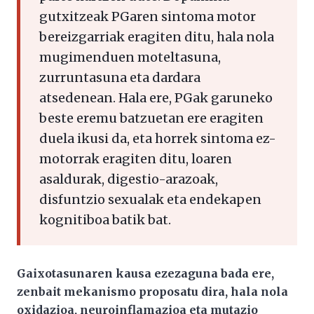
gutxitzeak PGaren sintoma motor
bereizgarriak eragiten ditu, hala nola
mugimenduen moteltasuna,
zurruntasuna eta dardara
atsedenean. Hala ere, PGak garuneko
beste eremu batzuetan ere eragiten
duela ikusi da, eta horrek sintoma ez-
motorrak eragiten ditu, loaren
asaldurak, digestio-arazoak,
disfuntzio sexualak eta endekapen
kognitiboa batik bat.
Gaixotasunaren kausa ezezaguna bada ere,
zenbait mekanismo proposatu dira, hala nola
oxidazioa, neuroinflamazioa eta mutazio