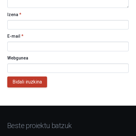
Izena
*
E-mail
*
Webgunea
Bidali iruzkina
Beste proiektu batzuk