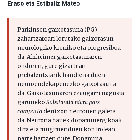
Eraso eta Estibaliz Mateo
Parkinson gaixotasuna (PG)
zahartzaroari lotutako gaixotasun
neurologiko kroniko eta progresiboa
da. Alzheimer gaixotasunaren
ondoren, gure gizartean
prebalentziarik handiena duen
neuroendekapenezko gaixotasuna
da. Gaixotasunaren ezaugarri nagusia
garuneko
Substantia nigra pars
compacta
deritzon neuronen galera
da. Neurona hauek dopaminergikoak
dira eta mugimenduen kontrolean
parte hartzen dute. Dopamina