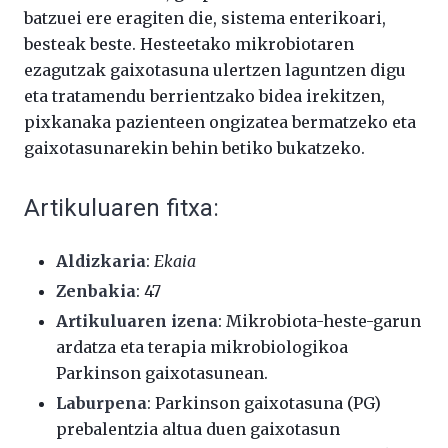
batzuei ere eragiten die, sistema enterikoari,
besteak beste. Hesteetako mikrobiotaren
ezagutzak gaixotasuna ulertzen laguntzen digu
eta tratamendu berrientzako bidea irekitzen,
pixkanaka pazienteen ongizatea bermatzeko eta
gaixotasunarekin behin betiko bukatzeko.
Artikuluaren fitxa:
Aldizkaria
:
Ekaia
Zenbakia
: 47
Artikuluaren izena
: Mikrobiota-heste-garun
ardatza eta terapia mikrobiologikoa
Parkinson gaixotasunean.
Laburpena
: Parkinson gaixotasuna (PG)
prebalentzia altua duen gaixotasun