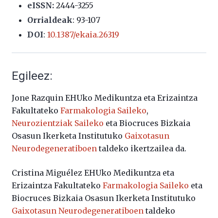
eISSN:
2444-3255
Orrialdeak
: 93-107
DOI
:
10.1387/ekaia.26319
Egileez:
Jone Razquin EHUko Medikuntza eta Erizaintza
Fakultateko
Farmakologia Saileko
,
Neurozientziak Saileko
eta Biocruces Bizkaia
Osasun Ikerketa Institutuko
Gaixotasun
Neurodegeneratiboen
taldeko ikertzailea da.
Cristina Miguélez EHUko Medikuntza eta
Erizaintza Fakultateko
Farmakologia Saileko
eta
Biocruces Bizkaia Osasun Ikerketa Institutuko
Gaixotasun Neurodegeneratiboen
taldeko