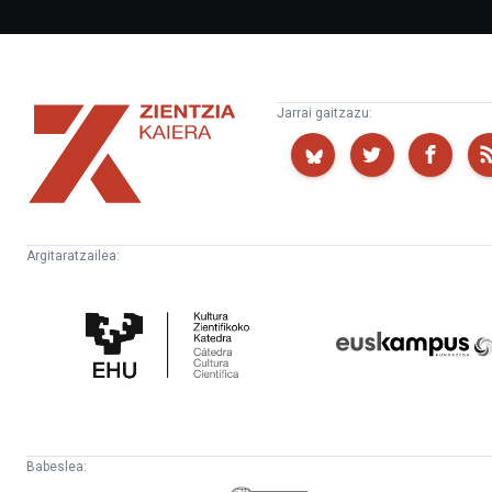
Zientzia
Jarrai gaitzazu:
Kaiera
Argitaratzailea:
Kultura
Euskampus
Zientifikoko
Fundazioa
Katedra
Babeslea: