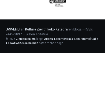
Eusko
Jaurlaritza
-
Lehendakaritza
UPV
/
EHU
ren
Kultura Zientifikoko Katedra
ren bloga
—
ISSN
2445-3897
—
Bilbon editatua
©
2026
Zientzia Kaiera
bloga
Aitortu-EzKomertziala-LanEratorririkGabe
4.0 Nazioartekoa Baimen
baten mende dago