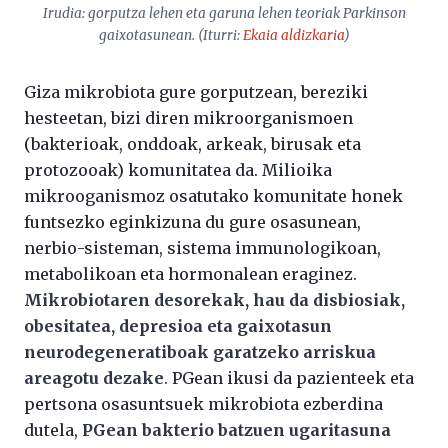
Irudia:
gorputza lehen
eta
garuna lehen
teoriak Parkinson
gaixotasunean. (Iturri:
Ekaia
aldizkaria
)
Giza mikrobiota gure gorputzean, bereziki
hesteetan, bizi diren mikroorganismoen
(bakterioak, onddoak, arkeak, birusak eta
protozooak) komunitatea da. Milioika
mikrooganismoz osatutako komunitate honek
funtsezko eginkizuna du gure osasunean,
nerbio-sisteman, sistema immunologikoan,
metabolikoan eta hormonalean eraginez.
Mikrobiotaren desorekak, hau da disbiosiak,
obesitatea, depresioa eta gaixotasun
neurodegeneratiboak garatzeko arriskua
areagotu dezake
. PGean ikusi da pazienteek eta
pertsona osasuntsuek mikrobiota ezberdina
dutela,
PGean bakterio batzuen ugaritasuna