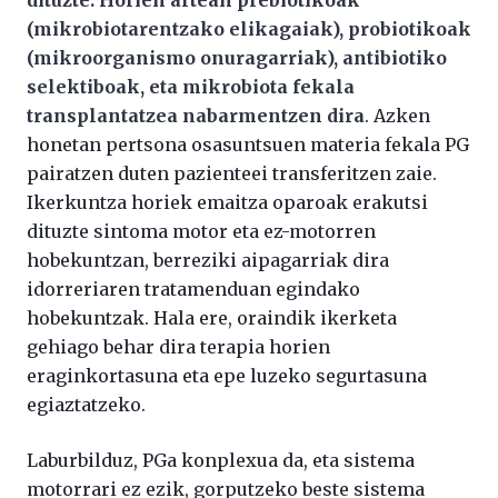
dituzte. Horien artean prebiotikoak
(mikrobiotarentzako elikagaiak), probiotikoak
(mikroorganismo onuragarriak), antibiotiko
selektiboak, eta mikrobiota fekala
transplantatzea nabarmentzen dira
. Azken
honetan pertsona osasuntsuen materia fekala PG
pairatzen duten pazienteei transferitzen zaie.
Ikerkuntza horiek emaitza oparoak erakutsi
dituzte sintoma motor eta ez-motorren
hobekuntzan, berreziki aipagarriak dira
idorreriaren tratamenduan egindako
hobekuntzak. Hala ere, oraindik ikerketa
gehiago behar dira terapia horien
eraginkortasuna eta epe luzeko segurtasuna
egiaztatzeko.
Laburbilduz, PGa konplexua da, eta sistema
motorrari ez ezik, gorputzeko beste sistema