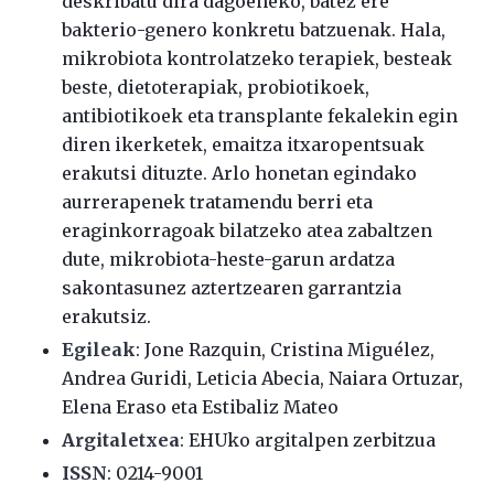
deskribatu dira dagoeneko, batez ere
bakterio-genero konkretu batzuenak. Hala,
mikrobiota kontrolatzeko terapiek, besteak
beste, dietoterapiak, probiotikoek,
antibiotikoek eta transplante fekalekin egin
diren ikerketek, emaitza itxaropentsuak
erakutsi dituzte. Arlo honetan egindako
aurrerapenek tratamendu berri eta
eraginkorragoak bilatzeko atea zabaltzen
dute, mikrobiota-heste-garun ardatza
sakontasunez aztertzearen garrantzia
erakutsiz.
Egileak
: Jone Razquin, Cristina Miguélez,
Andrea Guridi, Leticia Abecia, Naiara Ortuzar,
Elena Eraso eta Estibaliz Mateo
Argitaletxea
: EHUko argitalpen zerbitzua
ISSN
:
0214-9001