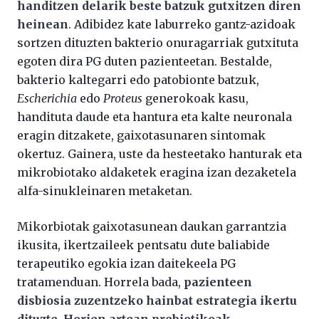
handitzen delarik beste batzuk gutxitzen diren
heinean
. Adibidez kate laburreko gantz-azidoak
sortzen dituzten bakterio onuragarriak gutxituta
egoten dira PG duten pazienteetan. Bestalde,
bakterio kaltegarri edo patobionte batzuk,
Escherichia
edo
Proteus
generokoak kasu,
handituta daude eta hantura eta kalte neuronala
eragin ditzakete, gaixotasunaren sintomak
okertuz. Gainera, uste da hesteetako hanturak eta
mikrobiotako aldaketek eragina izan dezaketela
alfa-sinukleinaren metaketan.
Mikorbiotak gaixotasunean daukan garrantzia
ikusita, ikertzaileek pentsatu dute baliabide
terapeutiko egokia izan daitekeela PG
tratamenduan. Horrela bada,
pazienteen
disbiosia zuzentzeko hainbat estrategia ikertu