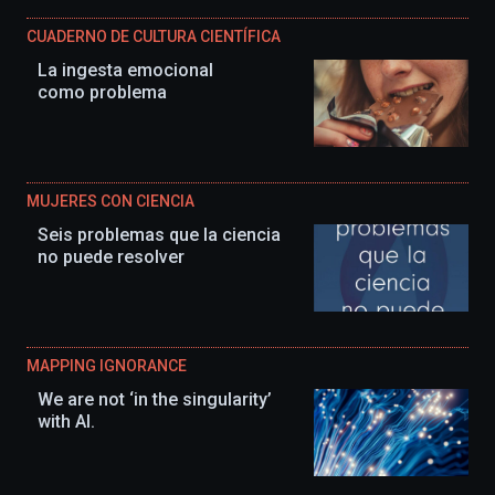
CUADERNO DE CULTURA CIENTÍFICA
La ingesta emocional
como problema
MUJERES CON CIENCIA
Seis problemas que la ciencia
no puede resolver
MAPPING IGNORANCE
We are not ‘in the singularity’
with AI.