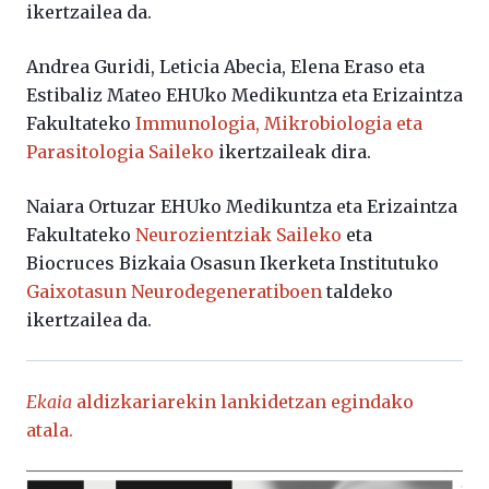
ikertzailea da.
Andrea Guridi, Leticia Abecia, Elena Eraso eta
Estibaliz Mateo EHUko Medikuntza eta Erizaintza
Fakultateko
Immunologia, Mikrobiologia eta
Parasitologia Saileko
ikertzaileak dira.
Naiara Ortuzar EHUko Medikuntza eta Erizaintza
Fakultateko
Neurozientziak Saileko
eta
Biocruces Bizkaia Osasun Ikerketa Institutuko
Gaixotasun Neurodegeneratiboen
taldeko
ikertzailea da.
Ekaia
aldizkariarekin lankidetzan egindako
atala.