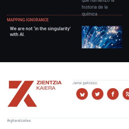
MAPPING IGNORANCE
We are not ‘in the singularity’
with AI.
Zientzia
Jarrai gaitzazu:
Kaiera
Argitaratzailea:
Kultura
Euskampus