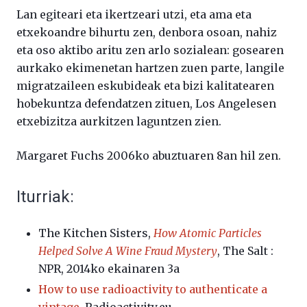
Lan egiteari eta ikertzeari utzi, eta ama eta
etxekoandre bihurtu zen, denbora osoan, nahiz
eta oso aktibo aritu zen arlo sozialean: gosearen
aurkako ekimenetan hartzen zuen parte, langile
migratzaileen eskubideak eta bizi kalitatearen
hobekuntza defendatzen zituen, Los Angelesen
etxebizitza aurkitzen laguntzen zien.
Margaret Fuchs 2006ko abuztuaren 8an hil zen.
Iturriak:
The Kitchen Sisters,
How Atomic Particles
Helped Solve A Wine Fraud Mystery
, The Salt :
NPR, 2014ko ekainaren 3a
How to use radioactivity to authenticate a