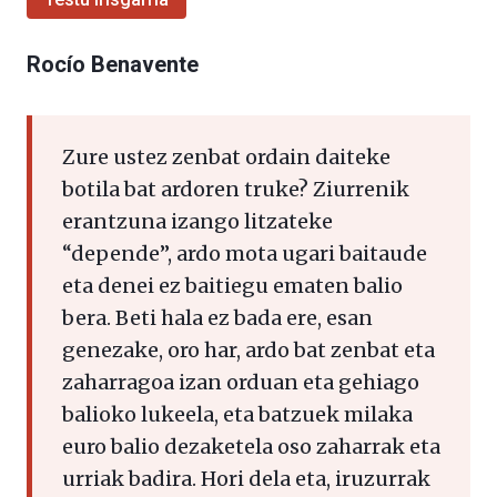
Rocío Benavente
Zure ustez zenbat ordain daiteke
botila bat ardoren truke? Ziurrenik
erantzuna izango litzateke
“depende”, ardo mota ugari baitaude
eta denei ez baitiegu ematen balio
bera. Beti hala ez bada ere, esan
genezake, oro har, ardo bat zenbat eta
zaharragoa izan orduan eta gehiago
balioko lukeela, eta batzuek milaka
euro balio dezaketela oso zaharrak eta
urriak badira. Hori dela eta, iruzurrak