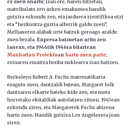
ez zuen onartu
; izan ere, haren hitzetan,
matrikulatu zen azken emakumea handik
gutxira ezkondu zen, eta jarduera zientifikoa utzi
eta “hezkuntza guztia alferrik galdu zuen”,
Melhaseren alabak urte batzuk geroago azaldu
zuen bezala.
Enpresa batzuetan aritu zen
lanean, eta 1944tik 1946ra bitartean
Manhattan Proiektua
n
hartu zuen parte
,
zeinaren emaitza bonba nuklearra izan baitzen.
Berkeleyn Robert A. Fuchs matematikaria
ezagutu zuen, dantzaldi batean, Margaret folk
dantzaren elkarte bateko kide zen, eta mota
horretako ekitaldiak antolatzen zituen. 1945ean
ezkondu ziren, eta Margaretek Fuchs abizena
hartu zuen. Handik gutxira Los Angelesera joan
ziren.