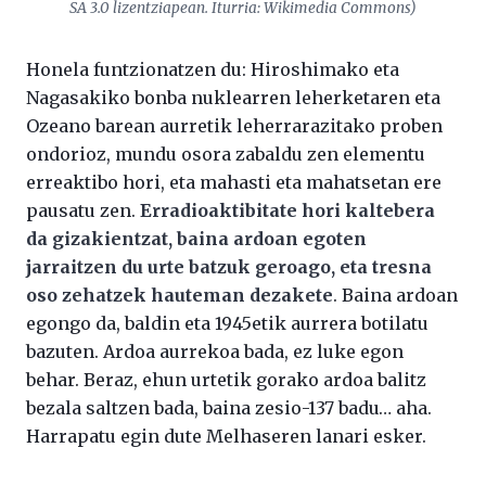
SA 3.0 lizentziapean. Iturria: Wikimedia Commons)
Honela funtzionatzen du: Hiroshimako eta
Nagasakiko bonba nuklearren leherketaren eta
Ozeano barean aurretik leherrarazitako proben
ondorioz, mundu osora zabaldu zen elementu
erreaktibo hori, eta mahasti eta mahatsetan ere
pausatu zen.
Erradioaktibitate hori kaltebera
da gizakientzat, baina ardoan egoten
jarraitzen du urte batzuk geroago, eta tresna
oso zehatzek hauteman dezakete
. Baina ardoan
egongo da, baldin eta 1945etik aurrera botilatu
bazuten. Ardoa aurrekoa bada, ez luke egon
behar. Beraz, ehun urtetik gorako ardoa balitz
bezala saltzen bada, baina zesio-137 badu… aha.
Harrapatu egin dute Melhaseren lanari esker.