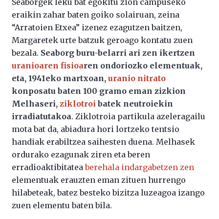
Seaborgek leku bat egokitu zion campuseko
eraikin zahar baten goiko solairuan, zeina
“Arratoien Etxea” izenez ezagutzen baitzen,
Margaretek urte batzuk geroago kontatu zuen
bezala.
Seaborg buru-belarri ari zen ikertzen
uranioaren fisioa
ren ondoriozko elementuak,
eta, 1941eko martxoan,
uranio nitrato
konposatu baten 100 gramo eman zizkion
Melhaseri,
ziklotroi
batek neutroiekin
irradiatutakoa
. Ziklotroia partikula azeleragailu
mota bat da, abiadura hori lortzeko tentsio
handiak erabiltzea saihesten duena. Melhasek
ordurako ezagunak ziren eta beren
erradioaktibitatea
berehala indargabetzen zen
elementuak erauzten eman zituen hurrengo
hilabeteak, batez besteko bizitza luzeagoa izango
zuen elementu baten bila.