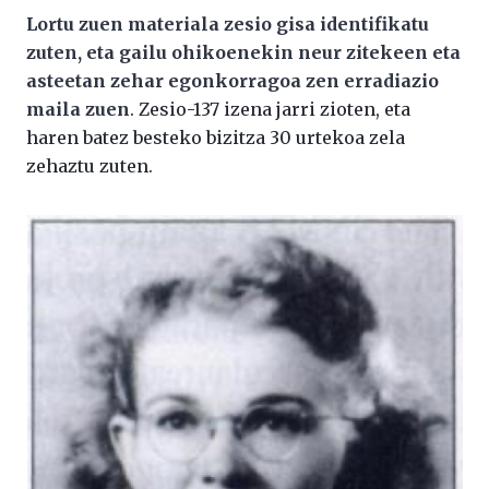
Lortu zuen materiala zesio gisa identifikatu
zuten, eta gailu ohikoenekin neur zitekeen eta
asteetan zehar egonkorragoa zen erradiazio
maila zuen
. Zesio-137 izena jarri zioten, eta
haren batez besteko bizitza 30 urtekoa zela
zehaztu zuten.