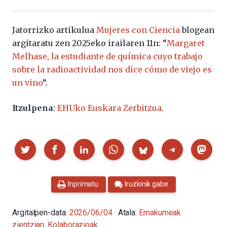
Jatorrizko artikulua
Mujeres con Ciencia
blogean
argitaratu zen 2025eko irailaren 11n: “
Margaret
Melhase, la estudiante de química cuyo trabajo
sobre la radioactividad nos dice cómo de viejo es
un vino
“.
Itzulpena
:
EHUko Euskara Zerbitzua
.
Partekatu
Inprimatu
Iruzkinik gabe
Argitalpen-data:
2026/06/04
· Atala:
Emakumeak
zientzian
,
Kolaborazioak