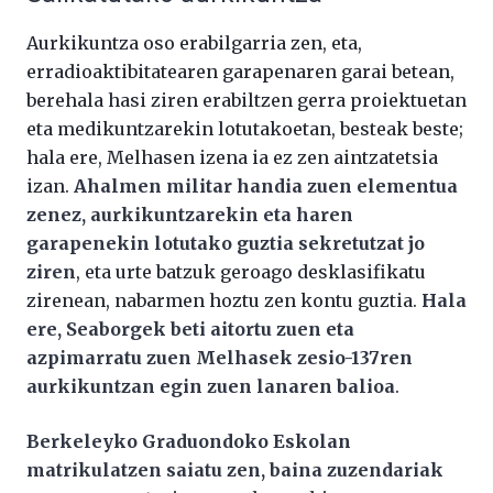
Aurkikuntza oso erabilgarria zen, eta,
erradioaktibitatearen garapenaren garai betean,
berehala hasi ziren erabiltzen gerra proiektuetan
eta medikuntzarekin lotutakoetan, besteak beste;
hala ere, Melhasen izena ia ez zen aintzatetsia
izan.
Ahalmen militar handia zuen elementua
zenez, aurkikuntzarekin eta haren
garapenekin lotutako guztia sekretutzat jo
ziren
, eta urte batzuk geroago desklasifikatu
zirenean, nabarmen hoztu zen kontu guztia.
Hala
ere, Seaborgek beti aitortu zuen eta
azpimarratu zuen Melhasek zesio-137ren
aurkikuntzan egin zuen lanaren balioa
.
Berkeleyko Graduondoko Eskolan
matrikulatzen saiatu zen, baina zuzendariak