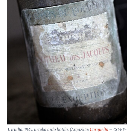
1. irudia: 1945. urteko ardo botila. (Argazkia:
Carquelin
– CC-BY-