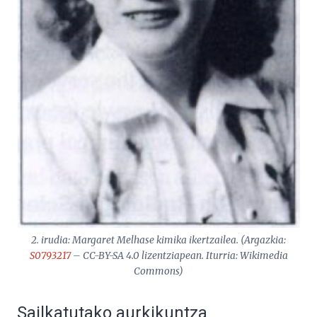
2. irudia: Margaret Melhase kimika ikertzailea. (Argazkia:
S0793217
– CC-BY-SA 4.0 lizentziapean. Iturria: Wikimedia
Commons)
Sailkatutako aurkikuntza