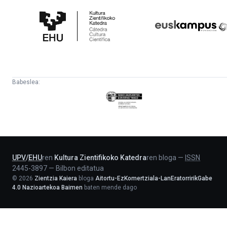
Zientifikoko
Fundazioa
Katedra
Babeslea:
Eusko
Jaurlaritza
-
Lehendakaritza
UPV
/
EHU
ren
Kultura Zientifikoko Katedra
ren bloga
—
ISSN
2445-3897
—
Bilbon editatua
©
2026
Zientzia Kaiera
bloga
Aitortu-EzKomertziala-LanEratorririkGabe
4.0 Nazioartekoa Baimen
baten mende dago