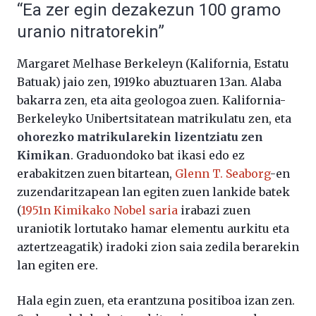
“Ea zer egin dezakezun 100 gramo
uranio nitratorekin”
Margaret Melhase Berkeleyn (Kalifornia, Estatu
Batuak) jaio zen, 1919ko abuztuaren 13an. Alaba
bakarra zen, eta aita geologoa zuen. Kalifornia-
Berkeleyko Unibertsitatean matrikulatu zen, eta
ohorezko matrikularekin lizentziatu zen
Kimikan
. Graduondoko bat ikasi edo ez
erabakitzen zuen bitartean,
Glenn T. Seaborg
-en
zuzendaritzapean lan egiten zuen lankide batek
(
1951n Kimikako Nobel saria
irabazi zuen
uraniotik lortutako hamar elementu aurkitu eta
aztertzeagatik) iradoki zion saia zedila berarekin
lan egiten ere.
Hala egin zuen, eta erantzuna positiboa izan zen.