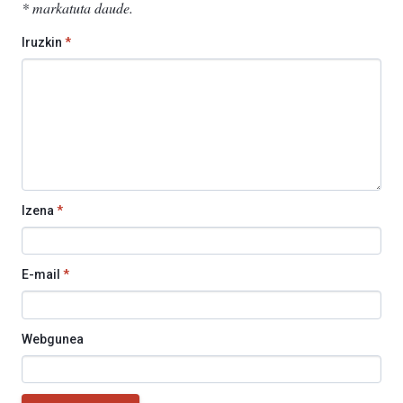
*
markatuta daude
.
Iruzkin
*
Izena
*
E-mail
*
Webgunea