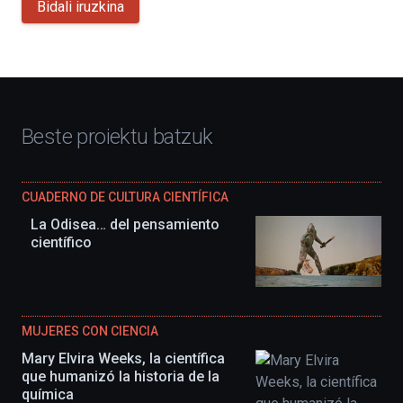
Bidali iruzkina
Beste proiektu batzuk
CUADERNO DE CULTURA CIENTÍFICA
La Odisea… del pensamiento
científico
MUJERES CON CIENCIA
Mary Elvira Weeks, la científica
que humanizó la historia de la
química