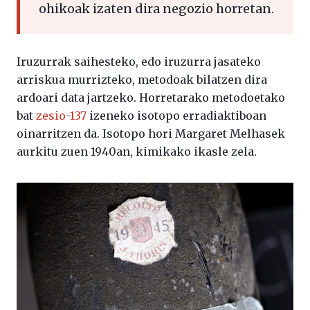
ohikoak izaten dira negozio horretan.
Iruzurrak saihesteko, edo iruzurra jasateko
arriskua murrizteko, metodoak bilatzen dira
ardoari data jartzeko. Horretarako metodoetako
bat
zesio-137
izeneko isotopo erradiaktiboan
oinarritzen da. Isotopo hori Margaret Melhasek
aurkitu zuen 1940an, kimikako ikasle zela.