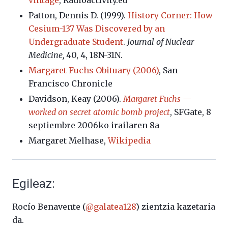
vintage
, Radioactivity.eu
Patton, Dennis D. (1999).
History
Corner
: How
Cesium-137 Was Discovered by an
Undergraduate Student
.
Journal of Nuclear
Medicine,
40, 4, 18N-31N.
Margaret Fuchs Obituary (2006)
, San
Francisco Chronicle
Davidson
,
Keay
(2006).
Margaret Fuchs —
worked on secret atomic bomb project
, SFGate, 8
septiembre 2006ko irailaren 8a
Margaret Melhase,
Wikipedia
Egileaz:
Rocío Benavente (
@galatea128
) zientzia kazetaria
da.