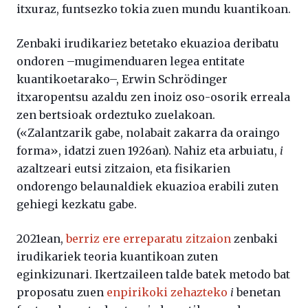
itxuraz, funtsezko tokia zuen mundu kuantikoan.
Zenbaki irudikariez betetako ekuazioa deribatu
ondoren –mugimenduaren legea entitate
kuantikoetarako–, Erwin Schrödinger
itxaropentsu azaldu zen inoiz oso-osorik erreala
zen bertsioak ordeztuko zuelakoan.
(«Zalantzarik gabe, nolabait zakarra da oraingo
forma», idatzi zuen 1926an). Nahiz eta arbuiatu,
i
azaltzeari eutsi zitzaion, eta fisikarien
ondorengo belaunaldiek ekuazioa erabili zuten
gehiegi kezkatu gabe.
2021ean,
berriz ere erreparatu zitzaion
zenbaki
irudikariek teoria kuantikoan zuten
eginkizunari. Ikertzaileen talde batek metodo bat
proposatu zuen
enpirikoki zehazteko
i
benetan