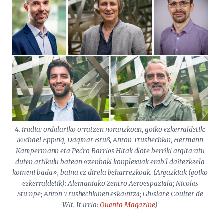
4. irudia: ordulariko orratzen noranzkoan, goiko ezkerraldetik:
Michael Epping, Dagmar Bruß, Anton Trushechkin, Hermann
Kampermann eta Pedro Barrios Hitak diote berriki argitaratu
duten artikulu batean «zenbaki konplexuak erabil daitezkeela
komeni bada», baina ez direla beharrezkoak. (Argazkiak (goiko
ezkerraldetik): Alemaniako Zentro Aeroespaziala; Nicolas
Stumpe; Anton Trushechkinen eskaintza; Ghislane Coulter-de
Wit. Iturria:
Quanta Magazine
)