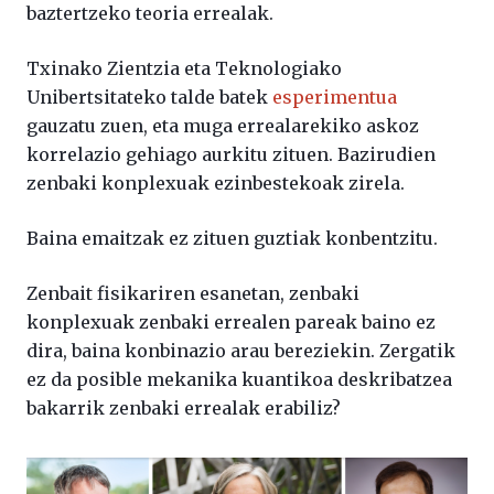
baztertzeko teoria errealak.
Txinako Zientzia eta Teknologiako
Unibertsitateko talde batek
esperimentua
gauzatu zuen, eta muga errealarekiko askoz
korrelazio gehiago aurkitu zituen. Bazirudien
zenbaki konplexuak ezinbestekoak zirela.
Baina emaitzak ez zituen guztiak konbentzitu.
Zenbait fisikariren esanetan, zenbaki
konplexuak zenbaki errealen pareak baino ez
dira, baina konbinazio arau bereziekin. Zergatik
ez da posible mekanika kuantikoa deskribatzea
bakarrik zenbaki errealak erabiliz?