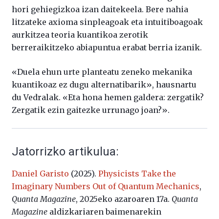
hori gehiegizkoa izan daitekeela. Bere nahia
litzateke axioma sinpleagoak eta intuitiboagoak
aurkitzea teoria kuantikoa zerotik
berreraikitzeko abiapuntua erabat berria izanik.
«D
uela
ehun
urte
planteatu zeneko
mekanika
kuantikoaz e
z dugu alternatibarik
», hausnartu
du Vedralak. «Eta hona hemen galdera: zergatik?
Zergatik ezin gaitezke urrunago joan?».
Jatorrizko artikulua:
Daniel Garisto
(2025).
Physicists Take the
Imaginary Numbers Out of Quantum Mechanics
,
Quanta Magazine
, 2025eko azaroaren 17a.
Quanta
Magazine
aldizkariaren baimenarekin