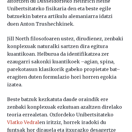
aitortzen du Düsseldorfeko Heinrich Heine
Unibertsitateko fisikaria den eta beste egile
batzuekin batera artikulu alemaniarra idatzi
duen Anton Trushechkinek.
Jill North filosofoaren ustez, dirudienez, zenbaki
konplexuak naturalki sartzen dira egitura
kuantikoan. Helburua da identifikatzea zer
ezaugarri sakonki kuantikoek –agian, spina,
parekotasun klasikorik gabeko propietate bat–
eragiten duten formulazio hori horren egokia
izatea.
Beste batzuk kezkatuta daude oraindik ere
zenbaki konplexuak ezkutuan azaltzen direlako
teoria errealetan. Oxfordeko Unibertsitateko
Vlatko Vedral
en iritziz, horrek iradoki du
funtsak hor dirauela eta itxurazko desagertze