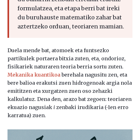
formulatzea, eta etapa berri bat ireki
du buruhauste matematiko zahar bat
aztertzeko orduan, teoriaren mamian.
Duela mende bat, atomoek eta funtsezko
partikulek portaera bitxia zuten, eta, ondorioz,
fisikariek naturaren teoria berria sortu zuten.
Mekanika kuantikoa
berehala nagusitu zen, eta
bere balioa erakutsi zuen hidrogenoak argia nola
emititzen eta xurgatzen zuen oso zehazki
kalkulatuz. Dena den, arazo bat zegoen: teoriaren
ekuazio nagusiak
i
zenbaki irudikaria (-1en erro
karratua) zuen.