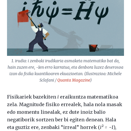
1. irudia:
i
zenbaki irudikaria asmaketa matematiko bat da,
hain zuzen ere, −1en erro karratua, eta denbora luzez deserosoa
izan da fisika kuantikoaren ekuazioetan. (Ilustrazioa: Michele
Sclafani /
Quanta Magazine
)
Fisikariek bazekiten
i
eraikuntza matematikoa
zela. Magnitude fisiko errealek, hala nola masak
edo momentu linealak, ez dute inoiz balio
negatiborik sortzen ber bi egiten denean. Hala
eta guztiz ere, zenbaki “irreal” horrek (
i² = −1
),