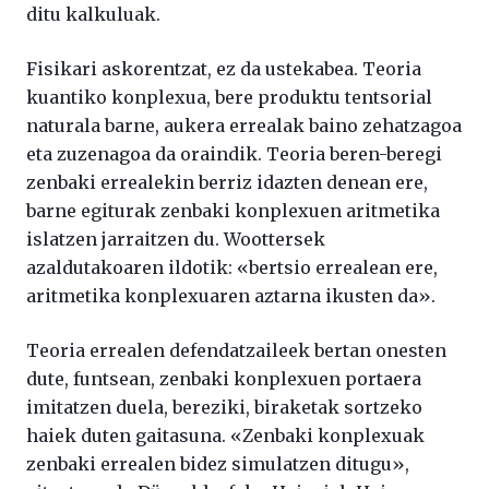
ditu kalkuluak.
Fisikari askorentzat, ez da ustekabea. Teoria
kuantiko konplexua, bere produktu tentsorial
naturala barne, aukera errealak baino zehatzagoa
eta zuzenagoa da oraindik. Teoria beren-beregi
zenbaki errealekin berriz idazten denean ere,
barne egiturak zenbaki konplexuen aritmetika
islatzen jarraitzen du. Woottersek
azaldutakoaren ildotik: «bertsio errealean ere,
aritmetika konplexuaren aztarna ikusten da».
Teoria errealen defendatzaileek bertan onesten
dute, funtsean, zenbaki konplexuen portaera
imitatzen duela, bereziki, biraketak sortzeko
haiek duten gaitasuna. «Zenbaki konplexuak
zenbaki errealen bidez simulatzen ditugu»,