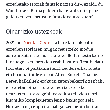
errealetako teoriak funtzionatzen du», azaldu du
Woottersek. Baina galdera bat erantzunik gabe
gelditzen zen: betirako funtzionatuko zuen?
Oinarrizko ustezkoak
2021ean,
Nicolas Gisin
eta bere taldeak balio
errealen teoriaren mugak neurtzeko modua
asmatu zuten eta, horretarako, Bellen testa baino
landuagoa zen bertsioa erabili zuten. Test hedatu
horretan, bi partikula iturri zeuden elkar lotuta
eta hiru partaide ere bai: Alice, Bob eta Charlie.
Beren kalkuluek erakutsi zuten bakarrik zenbaki
errealetan oinarritutako teoria baterako
neurketen arteko gehieneko korrelazioa teoria
kuantiko konplexuetan baino baxuagoa zela.
Hortaz, froga enpiriko bat gai zen behin betiko