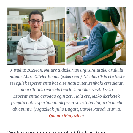
3. irudia: 2021ean,
Nature
aldizkarian argitaratutako artikulu
batean, Marc-Olivier Renou (ezkerrean), Nicolas Gisin eta beste
sei egilek esperimentu bat diseinatu zuten zenbaki errealetan
oinarritutako edozein teoria kuantiko ezeztatzeko.
Esperimentua geroago egin zen. Hala ere, iazko ikerketek
frogatu dute esperimentuak premisa eztabaidagarria duela
abiapuntu. (Argazkiak: Julie Dugast; Carole Parodi. Iturria:
Quanta Magazine
)
Denboraren joanean, zenbait fisikari teoria