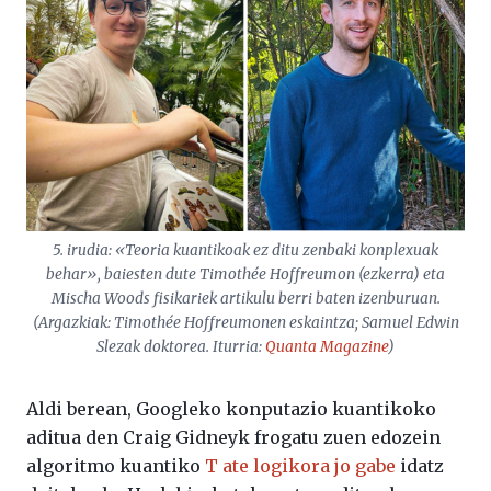
5. irudia: «Teoria kuantikoak ez ditu zenbaki konplexuak
behar», baiesten dute Timothée Hoffreumon (ezkerra) eta
Mischa Woods fisikariek artikulu berri baten izenburuan.
(Argazkiak: Timothée Hoffreumonen eskaintza; Samuel Edwin
Slezak doktorea. Iturria:
Quanta Magazine
)
Aldi berean, Googleko konputazio kuantikoko
aditua den Craig Gidneyk frogatu zuen edozein
algoritmo kuantiko
T ate logikora jo gabe
idatz