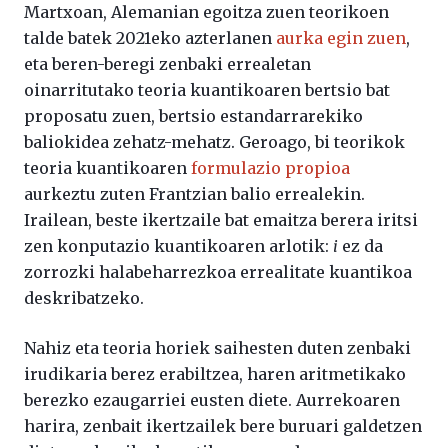
Martxoan, Alemanian egoitza zuen teorikoen
talde batek 2021eko azterlanen
aurka egin zuen
,
eta beren-beregi zenbaki errealetan
oinarritutako teoria kuantikoaren bertsio bat
proposatu zuen, bertsio estandarrarekiko
baliokidea zehatz-mehatz. Geroago, bi teorikok
teoria kuantikoaren
formulazio propioa
aurkeztu zuten Frantzian balio errealekin.
Irailean, beste ikertzaile bat emaitza berera iritsi
zen konputazio kuantikoaren arlotik:
i
ez da
zorrozki halabeharrezkoa errealitate kuantikoa
deskribatzeko.
Nahiz eta teoria horiek saihesten duten zenbaki
irudikaria berez erabiltzea, haren aritmetikako
berezko ezaugarriei eusten diete. Aurrekoaren
harira, zenbait ikertzailek bere buruari galdetzen