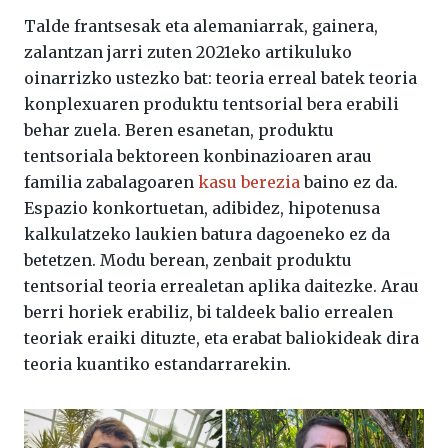
Talde frantsesak eta alemaniarrak, gainera,
zalantzan jarri zuten 2021eko artikuluko
oinarrizko ustezko bat: teoria erreal batek teoria
konplexuaren produktu tentsorial bera erabili
behar zuela. Beren esanetan, produktu
tentsoriala bektoreen konbinazioaren arau
familia zabalagoaren
kasu berezia
baino ez da.
Espazio konkortuetan, adibidez, hipotenusa
kalkulatzeko laukien batura dagoeneko ez da
betetzen. Modu berean, zenbait produktu
tentsorial teoria errealetan aplika daitezke. Arau
berri horiek erabiliz, bi taldeek balio errealen
teoriak eraiki dituzte, eta erabat baliokideak dira
teoria kuantiko estandarrarekin.