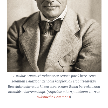
2. irudia: Erwin Schrödinger ez zegoen pozik bere izena
zeraman ekuazioan zenbaki konplexuak erabiltzearekin.
Bestelako aukera aurkitzea espero zuen. Baina bere ekuazioa
oraindik indarrean dago. (Argazkia: jabari publikoan. Iturria:
Wikimedia Commons
)