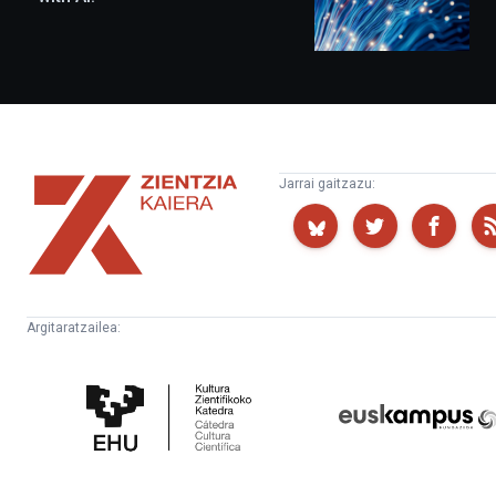
Zientzia
Jarrai gaitzazu:
Kaiera
Argitaratzailea:
Kultura
Euskampus
Zientifikoko
Fundazioa
Katedra