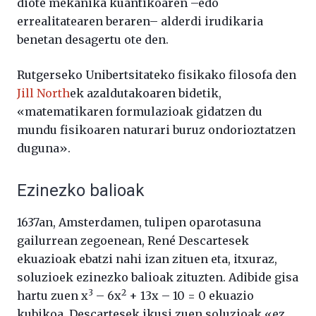
diote mekanika kuantikoaren –edo
errealitatearen beraren– alderdi irudikaria
benetan desagertu ote den.
Rutgerseko Unibertsitateko fisikako filosofa den
Jill North
ek azaldutakoaren bidetik,
«matematikaren formulazioak gidatzen du
mundu fisikoaren naturari buruz ondorioztatzen
duguna».
Ezinezko balioak
1637an, Amsterdamen, tulipen oparotasuna
gailurrean zegoenean, René Descartesek
ekuazioak ebatzi nahi izan zituen eta, itxuraz,
soluzioek ezinezko balioak zituzten. Adibide gisa
3
2
hartu zuen x
– 6x
+ 13x – 10 = 0 ekuazio
kubikoa. Descartesek ikusi zuen soluzioak «ez