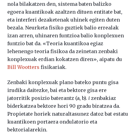
nola bilakatzen den, sistema baten balizko
egoera kuantikoak azaltzen dituen entitate bat,
eta interferi dezaketenak uhinek egiten duten
bezala. Neurketa fisiko guztiek balio errealak
izan arren, uhinaren funtzioa balio konplexuen
funtzio bat da. «Teoria kuantikoa egiaz
lehenengo teoria fisikoa da zeinetan zenbaki
konplexuak erdian kokatzen diren», aipatu du
Bill Wootters
fisikariak.
Zenbaki konplexuak plano bateko puntu gisa
irudika daitezke, bai eta bektore gisa ere
jatorritik posizio baterantz (a, b).
i
zenbakiaz
biderkatzea bektore hori 90 gradu biratzea da.
Propietate horiek naturaltasunez datoz bat estatu
kuantikoen portaera ondulatorio eta
bektorialarekin.