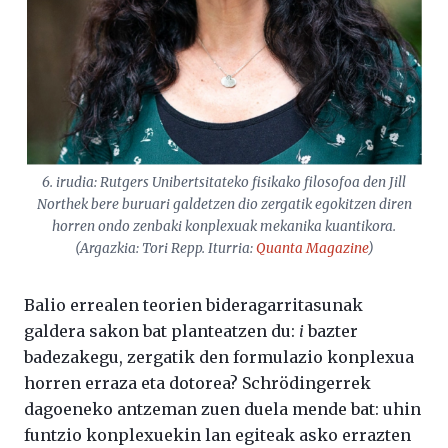
6. irudia: Rutgers Unibertsitateko fisikako filosofoa den Jill
Northek bere buruari galdetzen dio zergatik egokitzen diren
horren ondo zenbaki konplexuak mekanika kuantikora.
(Argazkia: Tori Repp. Iturria:
Quanta Magazine
)
Balio errealen teorien bideragarritasunak
galdera sakon bat planteatzen du:
i
bazter
badezakegu, zergatik den formulazio konplexua
horren erraza eta dotorea? Schrödingerrek
dagoeneko antzeman zuen duela mende bat: uhin
funtzio konplexuekin lan egiteak asko errazten