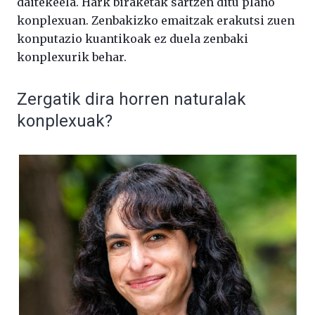
daitekeela. Hark biraketak sartzen ditu plano
konplexuan. Zenbakizko emaitzak erakutsi zuen
konputazio kuantikoak ez duela zenbaki
konplexurik behar.
Zergatik dira horren naturalak
konplexuak?