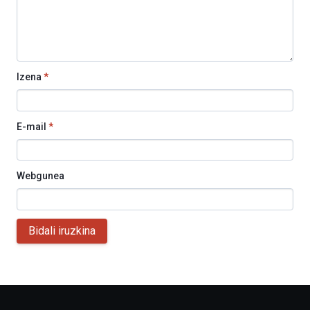
Izena
*
E-mail
*
Webgunea
Bidali iruzkina