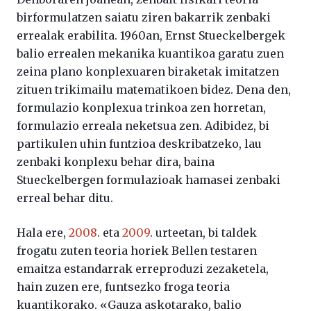
birformulatzen saiatu ziren bakarrik zenbaki
errealak erabilita. 1960an, Ernst Stueckelbergek
balio errealen mekanika kuantikoa garatu zuen
zeina plano konplexuaren biraketak imitatzen
zituen trikimailu matematikoen bidez. Dena den,
formulazio konplexua trinkoa zen horretan,
formulazio erreala neketsua zen. Adibidez, bi
partikulen uhin funtzioa deskribatzeko, lau
zenbaki konplexu behar dira, baina
Stueckelbergen formulazioak hamasei zenbaki
erreal behar ditu.
Hala ere,
2008
. eta
2009
. urteetan, bi taldek
frogatu zuten teoria horiek Bellen testaren
emaitza estandarrak erreproduzi zezaketela,
hain zuzen ere, funtsezko froga teoria
kuantikorako. «Gauza askotarako, balio