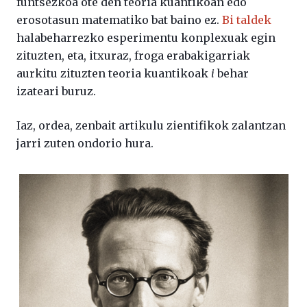
funtsezkoa ote den teoria kuantikoan edo
erosotasun matematiko bat baino ez.
Bi
taldek
halabeharrezko esperimentu konplexuak egin
zituzten, eta, itxuraz, froga erabakigarriak
aurkitu zituzten teoria kuantikoak
i
behar
izateari buruz.
Iaz, ordea, zenbait artikulu zientifikok zalantzan
jarri zuten ondorio hura.