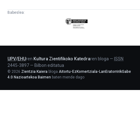
Babeslea:
Eusko
Jaurlaritza
-
Lehendakaritza
UPV
/
EHU
ren
Kultura Zientifikoko Katedra
ren bloga
—
ISSN
2445-3897
—
Bilbon editatua
©
2026
Zientzia Kaiera
bloga
Aitortu-EzKomertziala-LanEratorririkGabe
4.0 Nazioartekoa Baimen
baten mende dago