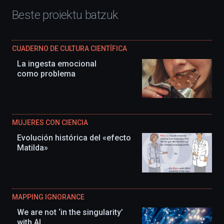
Beste proiektu batzuk
CUADERNO DE CULTURA CIENTÍFICA
La ingesta emocional
como problema
MUJERES CON CIENCIA
Evolución histórica del «efecto
Matilda»
MAPPING IGNORANCE
We are not ‘in the singularity’
with AI.