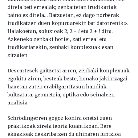
direla beti errealak; zenbaitetan irudikariak
baino ez direla… Batzuetan, ez dago norberak
irudikatzen duen kopuruarekin bat datorrenik».
Halakoetan, soluzioak 2, 2 −
i
eta 2 +
i
dira.
Azkeneko zenbaki horiei, zati erreal eta
irudikariarekin, zenbaki konplexuak esan
zitzaien.
Descartesek gaitzetsi arren, zenbaki konplexuak
egokitu ziren, besteak beste, honako jakintzagai
hauetan zuten erabilgarritasun handiak
bultzatuta: geometria, optika edo seinaleen
analisia.
Schrödingerren gogoz kontra onetsi zuen
praktikoak zirela teoria kuantikoan. Bere
ekuazioak deskribatzen du uhinaren funtzioa