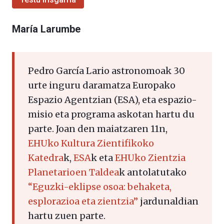
María Larumbe
Pedro García Lario astronomoak 30
urte inguru daramatza Europako
Espazio Agentzian (ESA), eta espazio-
misio eta programa askotan hartu du
parte. Joan den maiatzaren 11n,
EHUko Kultura Zientifikoko
Katedra
k,
ESA
k eta
EHUko Zientzia
Planetarioen Taldea
k antolatutako
“Eguzki-eklipse osoa: behaketa,
esplorazioa eta zientzia”
jardunaldian
hartu zuen parte.