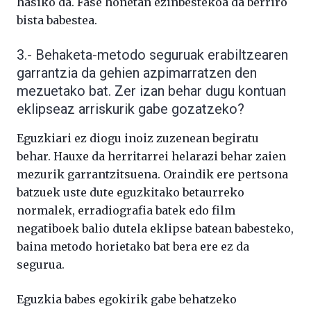
hasiko da. Fase honetan ezinbestekoa da berriro
bista babestea.
3.- Behaketa-metodo seguruak erabiltzearen
garrantzia da gehien azpimarratzen den
mezuetako bat. Zer izan behar dugu kontuan
eklipseaz arriskurik gabe gozatzeko?
Eguzkiari ez diogu inoiz zuzenean begiratu
behar. Hauxe da herritarrei helarazi behar zaien
mezurik garrantzitsuena. Oraindik ere pertsona
batzuek uste dute eguzkitako betaurreko
normalek, erradiografia batek edo film
negatiboek balio dutela eklipse batean babesteko,
baina metodo horietako bat bera ere ez da
segurua.
Eguzkia babes egokirik gabe behatzeko