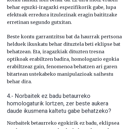
behar eguzki-iragazki espezifikorik gabe, lupa
efektuak erredura itzulezinak eragin baititzake
erretinan segundo gutxitan.
Beste kontu garrantzitsu bat da haurrak pertsona
helduek ikuskatu behar dituztela beti eklipse bat
behatzean. Eta, iragazkiak dituzten tresna
optikoak erabiltzen badira, homologazio egokia
erabiltzeaz gain, fenomenoa behatzen ari garen
bitartean ustekabeko manipulazioak saihestu
behar dira.
4.- Norbaitek ez badu betaurreko
homologaturik lortzen, zer beste aukera
daude ikusmena kaltetu gabe behatzeko?
Norbaitek betaurreko egokirik ez badu, eklipsea