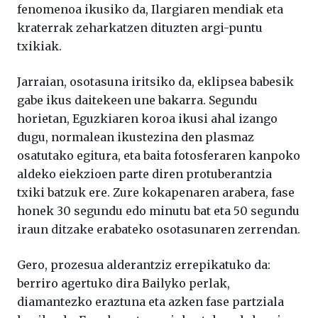
fenomenoa ikusiko da, Ilargiaren mendiak eta
kraterrak zeharkatzen dituzten argi-puntu
txikiak.
Jarraian, osotasuna iritsiko da, eklipsea babesik
gabe ikus daitekeen une bakarra. Segundu
horietan, Eguzkiaren koroa ikusi ahal izango
dugu, normalean ikustezina den plasmaz
osatutako egitura, eta baita fotosferaren kanpoko
aldeko eiekzioen parte diren protuberantzia
txiki batzuk ere. Zure kokapenaren arabera, fase
honek 30 segundu edo minutu bat eta 50 segundu
iraun ditzake erabateko osotasunaren zerrendan.
Gero, prozesua alderantziz errepikatuko da:
berriro agertuko dira Bailyko perlak,
diamantezko eraztuna eta azken fase partziala