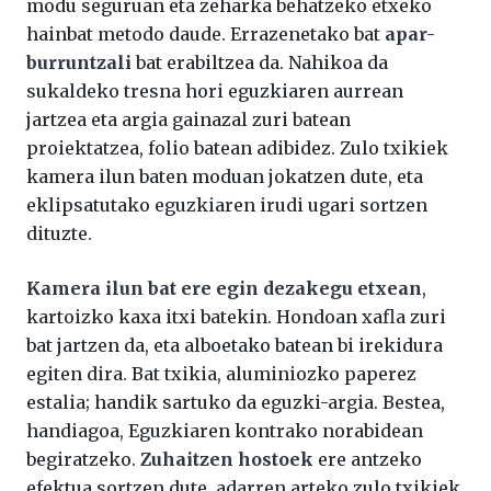
modu seguruan eta zeharka behatzeko etxeko
hainbat metodo daude. Errazenetako bat
apar-
burruntzali
bat erabiltzea da. Nahikoa da
sukaldeko tresna hori eguzkiaren aurrean
jartzea eta argia gainazal zuri batean
proiektatzea, folio batean adibidez. Zulo txikiek
kamera ilun baten moduan jokatzen dute, eta
eklipsatutako eguzkiaren irudi ugari sortzen
dituzte.
Kamera ilun bat ere egin dezakegu etxean
,
kartoizko kaxa itxi batekin. Hondoan xafla zuri
bat jartzen da, eta alboetako batean bi irekidura
egiten dira. Bat txikia, aluminiozko paperez
estalia; handik sartuko da eguzki-argia. Bestea,
handiagoa, Eguzkiaren kontrako norabidean
begiratzeko.
Zuhaitzen hostoek
ere antzeko
efektua sortzen dute, adarren arteko zulo txikiek