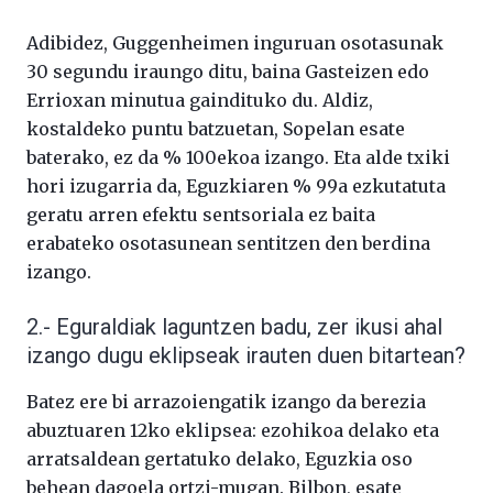
Adibidez, Guggenheimen inguruan osotasunak
30 segundu iraungo ditu, baina Gasteizen edo
Errioxan minutua gaindituko du. Aldiz,
kostaldeko puntu batzuetan, Sopelan esate
baterako, ez da % 100ekoa izango. Eta alde txiki
hori izugarria da, Eguzkiaren % 99a ezkutatuta
geratu arren efektu sentsoriala ez baita
erabateko osotasunean sentitzen den berdina
izango.
2.- Eguraldiak laguntzen badu, zer ikusi ahal
izango dugu eklipseak irauten duen bitartean?
Batez ere bi arrazoiengatik izango da berezia
abuztuaren 12ko eklipsea: ezohikoa delako eta
arratsaldean gertatuko delako, Eguzkia oso
behean dagoela ortzi-mugan. Bilbon, esate