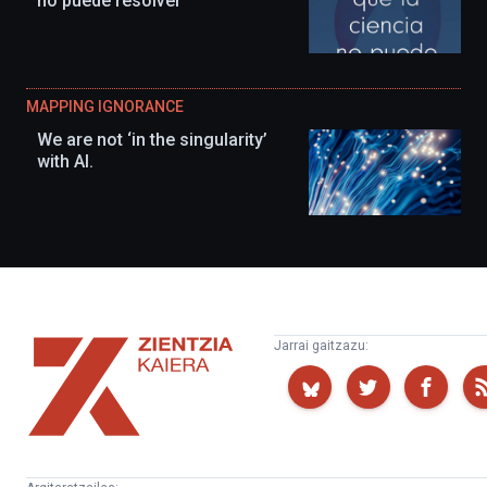
no puede resolver
MAPPING IGNORANCE
We are not ‘in the singularity’
with AI.
Zientzia
Jarrai gaitzazu:
Kaiera