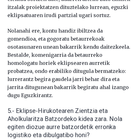
itzalak proiektatzen dituztelako lurrean, eguzki
eklipsatuaren irudi partzial ugari sortuz.
Nolanahi ere, kontu handiz ibiltzea da
gomendioa, eta gogoratu betaurrekoak
osotasunaren unean bakarrik kendu daitezkeela.
Bestalde, komenigarria da betaurreko
homologatu horiek eklipsearen aurretik
probatzea, ondo erabiliko ditugula bermatzeko:
lurrerantz begira gaudela jarri behar dira eta
jarrita ditugunean bakarrik begiratu ahal izango
dugu Eguzkirantz.
5.- Eklipse-Hirukotearen Zientzia eta
Aholkularitza Batzordeko kidea zara. Nola
egiten diozue aurre batzordetik erronka
logistiko eta dibulgatibo honi?