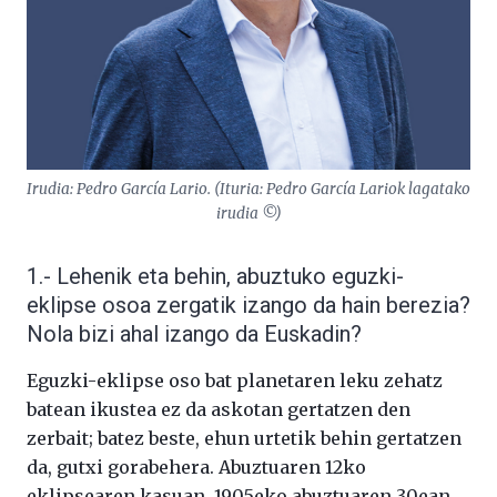
Irudia: Pedro García Lario. (Ituria: Pedro García Lariok lagatako
irudia ©)
1.- Lehenik eta behin, abuztuko eguzki-
eklipse osoa zergatik izango da hain berezia?
Nola bizi ahal izango da Euskadin?
Eguzki-eklipse oso bat planetaren leku zehatz
batean ikustea ez da askotan gertatzen den
zerbait; batez beste, ehun urtetik behin gertatzen
da, gutxi gorabehera. Abuztuaren 12ko
eklipsearen kasuan, 1905eko abuztuaren 30ean