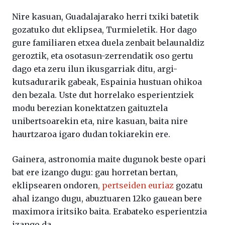
Nire kasuan, Guadalajarako herri txiki batetik
gozatuko dut eklipsea, Turmieletik. Hor dago
gure familiaren etxea duela zenbait belaunaldiz
geroztik, eta osotasun-zerrendatik oso gertu
dago eta zeru ilun ikusgarriak ditu, argi-
kutsadurarik gabeak, Espainia hustuan ohikoa
den bezala. Uste dut horrelako esperientziek
modu berezian konektatzen gaituztela
unibertsoarekin eta, nire kasuan, baita nire
haurtzaroa igaro dudan tokiarekin ere.
Gainera, astronomia maite dugunok beste opari
bat ere izango dugu: gau horretan bertan,
eklipsearen ondoren
, pertseiden euriaz
gozatu
ahal izango dugu, abuztuaren 12ko gauean bere
maximora iritsiko baita. Erabateko esperientzia
izango da.