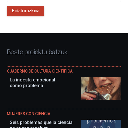
Bidali iruzkina
Beste proiektu batzuk
CUADERNO DE CULTURA CIENTÍFICA
La ingesta emocional
como problema
MUJERES CON CIENCIA
Seis problemas que la ciencia