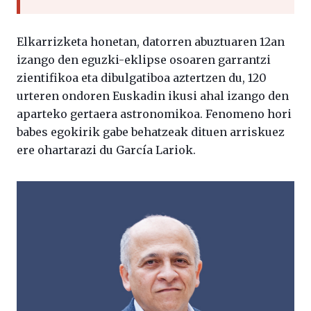
Elkarrizketa honetan, datorren abuztuaren 12an
izango den eguzki-eklipse osoaren garrantzi
zientifikoa eta dibulgatiboa aztertzen du, 120
urteren ondoren Euskadin ikusi ahal izango den
aparteko gertaera astronomikoa. Fenomeno hori
babes egokirik gabe behatzeak dituen arriskuez
ere ohartarazi du García Lariok.