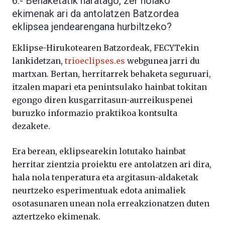
6.- Behaketatik haratago, zer nolako
ekimenak ari da antolatzen Batzordea
eklipsea jendearengana hurbiltzeko?
Eklipse-Hirukotearen Batzordeak, FECYTekin
lankidetzan,
trioeclipses.es
webgunea jarri du
martxan. Bertan, herritarrek behaketa seguruari,
itzalen mapari eta penintsulako hainbat tokitan
egongo diren kusgarritasun-aurreikuspenei
buruzko informazio praktikoa kontsulta
dezakete.
Era berean, eklipsearekin lotutako hainbat
herritar zientzia proiektu ere antolatzen ari dira,
hala nola tenperatura eta argitasun-aldaketak
neurtzeko esperimentuak edota animaliek
osotasunaren unean nola erreakzionatzen duten
aztertzeko ekimenak.