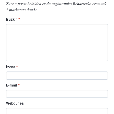
Zure e-posta helbidea ez da argitaratuko.
Beharrezko eremuak
*
markatuta daude
.
Iruzkin
*
Izena
*
E-mail
*
Webgunea