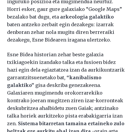
inguruko posizioa eta mugimendua neurtuz.
Horri esker, gaur gure galaxiako “Google Maps”
bezalako bat dugu, eta
arkeologia galaktiko
baten antzeko zerbait egin dezakegu: izarrak
denboran zehar nola mugitu diren berreraiki
dezakegu, Esne Bidearen iragana ulertzeko.
Esne Bidea historian zehar beste galaxia
txikiagoekin izandako talka eta fusioen bidez
hazi egin dela egiaztatzea izan da aurkikuntzarik
garrantzitsuenetako bat,
“kanibalismo
galaktiko”
gisa deskriba genezakeena.
Galaxiaren mugimendu orokorrarekiko
kontrako joeran mugitzen ziren izar-korronteak
deskubritzea ahalbidetu zuen Gaiak; antzinako
talka horiek aurkitzeko pista erabakigarria izan
zen.
Sistema bitarretan tamaina
ertaineko zulo
beltzak ere aurkitu ahal izan dira
-orain arte