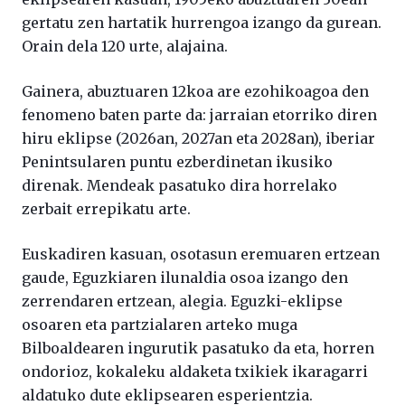
gertatu zen hartatik hurrengoa izango da gurean.
Orain dela 120 urte, alajaina.
Gainera, abuztuaren 12koa are ezohikoagoa den
fenomeno baten parte da: jarraian etorriko diren
hiru eklipse (2026an, 2027an eta 2028an), iberiar
Penintsularen puntu ezberdinetan ikusiko
direnak. Mendeak pasatuko dira horrelako
zerbait errepikatu arte.
Euskadiren kasuan, osotasun eremuaren ertzean
gaude, Eguzkiaren ilunaldia osoa izango den
zerrendaren ertzean, alegia. Eguzki-eklipse
osoaren eta partzialaren arteko muga
Bilboaldearen ingurutik pasatuko da eta, horren
ondorioz, kokaleku aldaketa txikiek ikaragarri
aldatuko dute eklipsearen esperientzia.