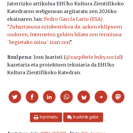
Jatorrizko artikulua EHUko Kultura Zientifikoko
Katedraren webgunean argitaratu zen 2026ko
ekainaren 3an:
Pedro García Lario (ESA):
“Zuhurtasuna ezinbestekoa da: azken eklipseen
ondoren, Interneten gehien bilatu zen terminoa
`begietako mina´ izan zen
”.
Itzulpena
: Josu Juaristi (
@zazpibele.bsky.social
)
kazetaria eta proiektuen tekniaria da EHUko
Kultura Zientifikoko Katedran.
Partekatu
Inprimatu
Iruzkinik gabe