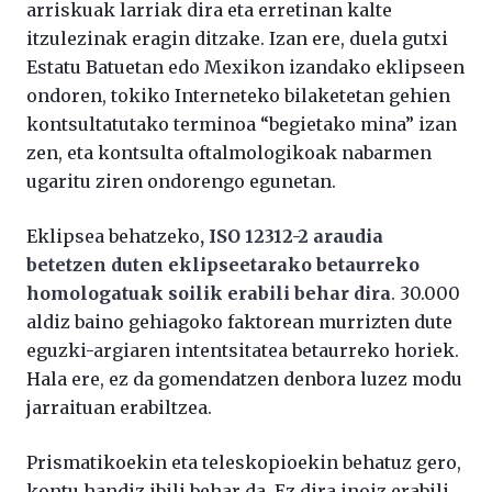
arriskuak larriak dira eta erretinan kalte
itzulezinak eragin ditzake. Izan ere, duela gutxi
Estatu Batuetan edo Mexikon izandako eklipseen
ondoren, tokiko Interneteko bilaketetan gehien
kontsultatutako terminoa “begietako mina” izan
zen, eta kontsulta oftalmologikoak nabarmen
ugaritu ziren ondorengo egunetan.
Eklipsea behatzeko
, ISO 12312-2 araudia
betetzen duten eklipseetarako betaurreko
homologatuak soilik erabili behar dira
. 30.000
aldiz baino gehiagoko faktorean murrizten dute
eguzki-argiaren intentsitatea betaurreko horiek.
Hala ere, ez da gomendatzen denbora luzez modu
jarraituan erabiltzea.
Prismatikoekin eta teleskopioekin behatuz gero,
kontu handiz ibili behar da. Ez dira inoiz erabili