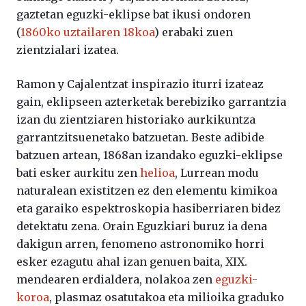
gaztetan eguzki-eklipse bat ikusi ondoren
(
1860ko uztailaren 18koa
) erabaki zuen
zientzialari izatea.
Ramon y Cajalentzat inspirazio iturri izateaz
gain, eklipseen azterketak berebiziko garrantzia
izan du zientziaren historiako aurkikuntza
garrantzitsuenetako batzuetan. Beste adibide
batzuen artean, 1868an izandako eguzki-eklipse
bati esker aurkitu zen
helioa
, Lurrean modu
naturalean existitzen ez den elementu kimikoa
eta garaiko espektroskopia hasiberriaren bidez
detektatu zena. Orain Eguzkiari buruz ia dena
dakigun arren, fenomeno astronomiko horri
esker ezagutu ahal izan genuen baita, XIX.
mendearen erdialdera, nolakoa zen
eguzki-
koroa
, plasmaz osatutakoa eta milioika graduko