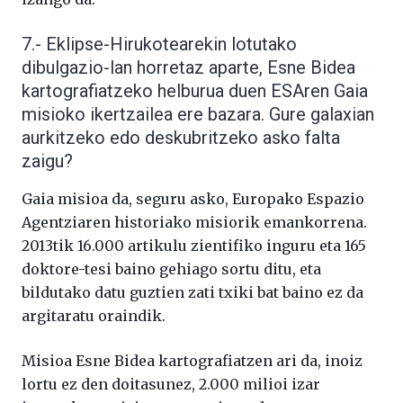
7.- Eklipse-Hirukotearekin lotutako
dibulgazio-lan horretaz aparte, Esne Bidea
kartografiatzeko helburua duen ESAren Gaia
misioko ikertzailea ere bazara. Gure galaxian
aurkitzeko edo deskubritzeko asko falta
zaigu?
Gaia misioa da, seguru asko, Europako Espazio
Agentziaren historiako misiorik emankorrena.
2013tik 16.000 artikulu zientifiko inguru eta 165
doktore-tesi baino gehiago sortu ditu, eta
bildutako datu guztien zati txiki bat baino ez da
argitaratu oraindik.
Misioa Esne Bidea kartografiatzen ari da, inoiz
lortu ez den doitasunez, 2.000 milioi izar