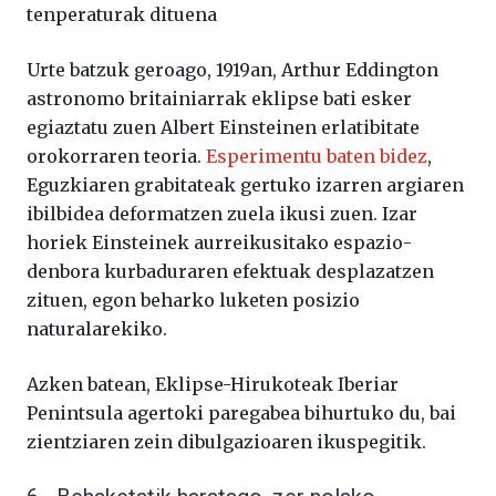
tenperaturak dituena
Urte batzuk geroago, 1919an, Arthur Eddington
astronomo britainiarrak eklipse bati esker
egiaztatu zuen Albert Einsteinen erlatibitate
orokorraren teoria.
Esperimentu baten bidez
,
Eguzkiaren grabitateak gertuko izarren argiaren
ibilbidea deformatzen zuela ikusi zuen. Izar
horiek Einsteinek aurreikusitako espazio-
denbora kurbaduraren efektuak desplazatzen
zituen, egon beharko luketen posizio
naturalarekiko.
Azken batean, Eklipse-Hirukoteak Iberiar
Penintsula agertoki paregabea bihurtuko du, bai
zientziaren zein dibulgazioaren ikuspegitik.