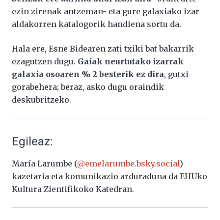
ezin zirenak antzeman- eta gure galaxiako izar
aldakorren katalogorik handiena sortu da.
Hala ere, Esne Bidearen zati txiki bat bakarrik
ezagutzen dugu.
Gaiak neurtutako izarrak
galaxia osoaren % 2 besterik ez dira
, gutxi
gorabehera; beraz, asko dugu oraindik
deskubritzeko.
Egileaz:
María Larumbe (
@emelarumbe.bsky.social
)
kazetaria eta komunikazio arduraduna da EHUko
Kultura Zientifikoko Katedran.