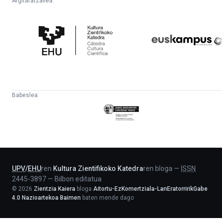
Argitaratzailea:
Kultura
Euskampus
Zientifikoko
Fundazioa
Katedra
Babeslea:
Eusko
Jaurlaritza
-
Lehendakaritza
UPV
/
EHU
ren
Kultura Zientifikoko Katedra
ren bloga
—
ISSN
2445-3897
—
Bilbon editatua
©
2026
Zientzia Kaiera
bloga
Aitortu-EzKomertziala-LanEratorririkGabe
4.0 Nazioartekoa Baimen
baten mende dago