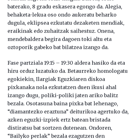
baterako, 8 gradu eskasera egongo da. Alegia,
behaketa-lekua oso ondo aukeratu beharko
dugula, eklipsea ezkutatu dezaketen mendiak,
eraikinak edo zuhaitzak saihestuz. Onena,
mendebaldera begira dagoen toki altu eta
oztoporik gabeko bat bilatzea izango da.
Fase partziala 19:15 – 19:30 aldera hasiko da eta
hiru orduz luzatuko da. Betaurreko homologatu
egokiekin, Ilargiak Eguzkiaren diskoa
pixkanaka nola ezkutatzen duen ikusi ahal
izango dugu, poliki-poliki jaten ariko balitz
bezala. Osotasuna baina pixka bat lehenago,
“diamantezko eraztuna” deiturikoa agertuko da,
azken eguzki-izpiek ertz batean bristada
distiratsu bat sortzen dutenean. Ondoren,
“Bailyko perlak” bezala ezagutzen den