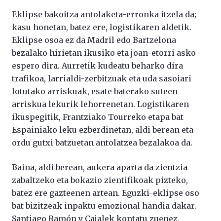
Eklipse bakoitza antolaketa-erronka itzela da;
kasu honetan, batez ere, logistikaren aldetik.
Eklipse osoa ez da Madril edo Bartzelona
bezalako hirietan ikusiko eta joan-etorri asko
espero dira. Aurretik kudeatu beharko dira
trafikoa, larrialdi-zerbitzuak eta uda sasoiari
lotutako arriskuak, esate baterako suteen
arriskua lekurik lehorrenetan. Logistikaren
ikuspegitik, Frantziako Tourreko etapa bat
Espainiako leku ezberdinetan, aldi berean eta
ordu gutxi batzuetan antolatzea bezalakoa da.
Baina, aldi berean, aukera aparta da zientzia
zabaltzeko eta bokazio zientifikoak pizteko,
batez ere gazteenen artean. Eguzki-eklipse oso
bat bizitzeak inpaktu emozional handia dakar.
Santiago Ramón y Cajalek kontatu zuenez,