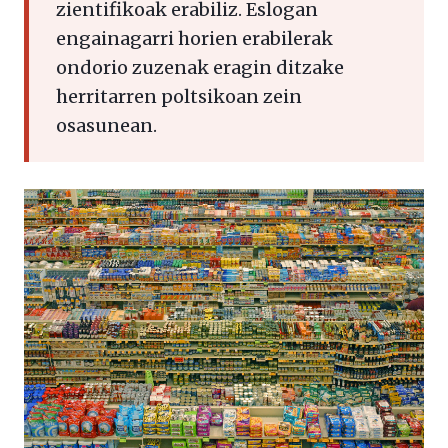
zientifikoak erabiliz. Eslogan
engainagarri horien erabilerak
ondorio zuzenak eragin ditzake
herritarren poltsikoan zein
osasunean.