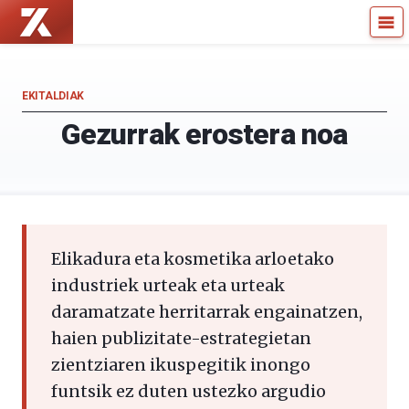
Zientzia
Kultura
Kaiera
Zientifikoko
—
Katedra
Kultura
EKITALDIAK
Zientifikoko
Gezurrak erostera noa
Katedra
Elikadura eta kosmetika arloetako
industriek urteak eta urteak
daramatzate herritarrak engainatzen,
haien publizitate-estrategietan
zientziaren ikuspegitik inongo
funtsik ez duten ustezko argudio