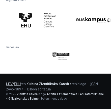
Kultura
Euskampus
Zientifikoko
Fundazioa
Katedra
Babeslea:
Eusko
Jaurlaritza
-
Lehendakaritza
UPV
/
EHU
ren
Kultura Zientifikoko Katedra
ren bloga
—
ISSN
2445-3897
—
Bilbon editatua
©
2026
Zientzia Kaiera
bloga
Aitortu-EzKomertziala-LanEratorririkGabe
4.0 Nazioartekoa Baimen
baten mende dago