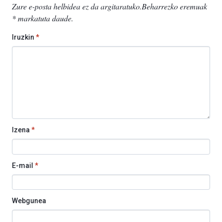
Zure e-posta helbidea ez da argitaratuko.
Beharrezko eremuak
*
markatuta daude
.
Iruzkin
*
Izena
*
E-mail
*
Webgunea