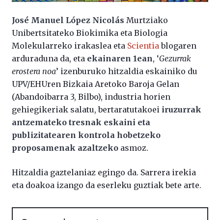
José Manuel López Nicolás
Murtziako
Unibertsitateko Biokimika eta Biologia
Molekularreko irakaslea eta
Scientia
blogaren
arduraduna da, eta
ekainaren 1ean
, ‘
Gezurrak
erostera noa
’ izenburuko hitzaldia eskainiko du
UPV/EHUren Bizkaia Aretoko Baroja Gelan
(Abandoibarra 3, Bilbo), industria horien
gehiegikeriak salatu, bertaratutakoei
iruzurrak
antzemateko tresnak eskaini eta
publizitatearen kontrola hobetzeko
proposamenak azaltzeko
asmoz.
Hitzaldia gaztelaniaz egingo da. Sarrera irekia
eta doakoa izango da eserleku guztiak bete arte.