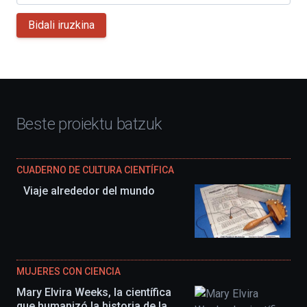
Bidali iruzkina
Beste proiektu batzuk
CUADERNO DE CULTURA CIENTÍFICA
Viaje alrededor del mundo
MUJERES CON CIENCIA
Mary Elvira Weeks, la científica
que humanizó la historia de la