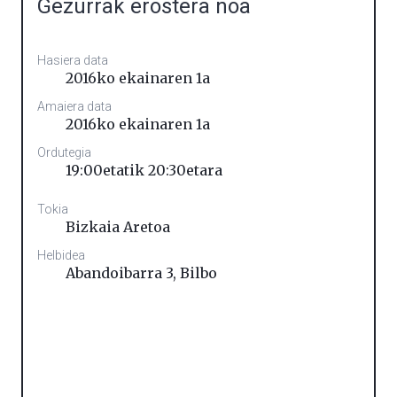
Gezurrak erostera noa
Hasiera data
2016ko ekainaren 1a
Amaiera data
2016ko ekainaren 1a
Ordutegia
19:00etatik 20:30etara
Tokia
Bizkaia Aretoa
Helbidea
Abandoibarra 3
,
Bilbo