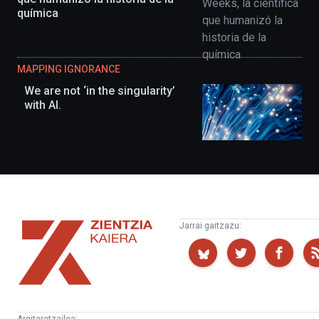
química
MAPPING IGNORANCE
We are not ‘in the singularity’
with AI.
Zientzia
Jarrai gaitzazu:
Kaiera
Argitaratzailea: