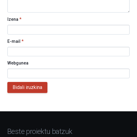
Izena
*
E-mail
*
Webgunea
Bidali iruzkina
Beste proiektu batzuk