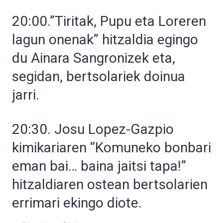
20:00.”Tiritak, Pupu eta Loreren
lagun onenak” hitzaldia egingo
du Ainara Sangronizek eta,
segidan, bertsolariek doinua
jarri.
20:30. Josu Lopez-Gazpio
kimikariaren “Komuneko bonbari
eman bai… baina jaitsi tapa!”
hitzaldiaren ostean bertsolarien
errimari ekingo diote.