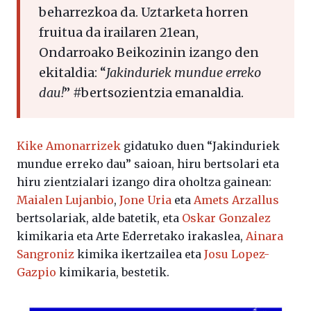
beharrezkoa da. Uztarketa horren
fruitua da irailaren 21ean,
Ondarroako Beikozinin izango den
ekitaldia: “
Jakinduriek mundue erreko
dau!
” #bertsozientzia emanaldia.
Kike Amonarrizek
gidatuko duen “Jakinduriek
mundue erreko dau” saioan, hiru bertsolari eta
hiru zientzialari izango dira oholtza gainean:
Maialen Lujanbio
,
Jone Uria
eta
Amets Arzallus
bertsolariak, alde batetik, eta
Oskar Gonzalez
kimikaria eta Arte Ederretako irakaslea,
Ainara
Sangroniz
kimika ikertzailea eta
Josu Lopez-
Gazpio
kimikaria, bestetik.