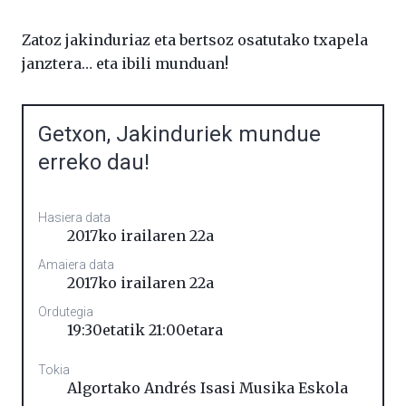
Zatoz jakinduriaz eta bertsoz osatutako txapela
janztera… eta ibili munduan!
Getxon, Jakinduriek mundue
erreko dau!
Hasiera data
2017ko irailaren 22a
Amaiera data
2017ko irailaren 22a
Ordutegia
19:30etatik 21:00etara
Tokia
Algortako Andrés Isasi Musika Eskola