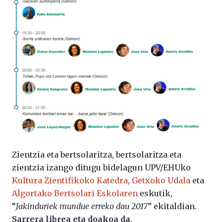
Zientzia eta bertsolaritza, bertsolaritza eta
zientzia izango ditugu bidelagun UPV/EHUko
Kultura Zientifikoko Katedra
,
Getxoko Udala
eta
Algortako Bertsolari Eskolaren
eskutik,
“
Jakinduriek mundue erreko dau 2017
” ekitaldian.
Sarrera librea eta doakoa da
.