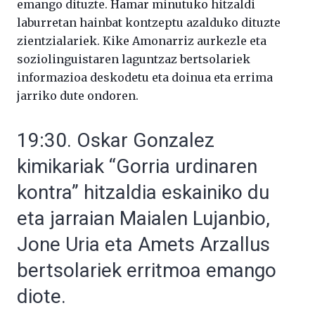
emango dituzte. Hamar minutuko hitzaldi
laburretan hainbat kontzeptu azalduko dituzte
zientzialariek. Kike Amonarriz aurkezle eta
soziolinguistaren laguntzaz bertsolariek
informazioa deskodetu eta doinua eta errima
jarriko dute ondoren.
19:30. Oskar Gonzalez
kimikariak “Gorria urdinaren
kontra” hitzaldia eskainiko du
eta jarraian Maialen Lujanbio,
Jone Uria eta Amets Arzallus
bertsolariek erritmoa emango
diote.