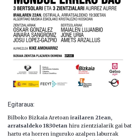
Egitaraua:
Bilboko Bizkaia Aretoan
irailaren 21ean,
arratsaldeko 18:30etan
hiru zientzialarik gai bat
hartu eta horren inguruko azalpen laburrak