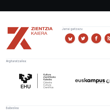
Zientzia
Jarrai gaitzazu:
Kaiera
Argitaratzailea:
Kultura
Euskampus
Zientifikoko
Fundazioa
Katedra
Babeslea: