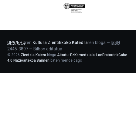
Eusko
Jaurlaritza
-
Lehendakaritza
UPV
/
EHU
ren
Kultura Zientifikoko Katedra
ren bloga
—
ISSN
2445-3897
—
Bilbon editatua
©
2026
Zientzia Kaiera
bloga
Aitortu-EzKomertziala-LanEratorririkGabe
4.0 Nazioartekoa Baimen
baten mende dago