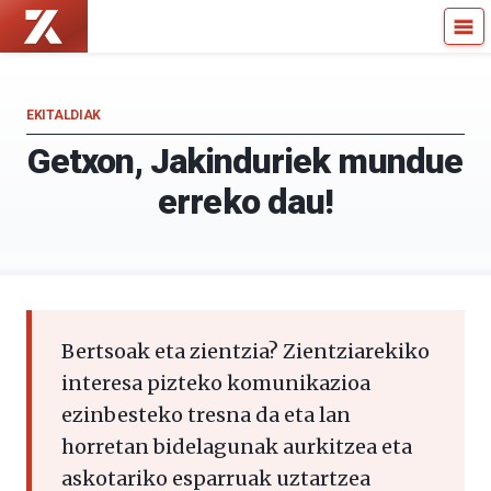
Zientzia
Kultura
Kaiera
Zientifikoko
—
Katedra
Kultura
EKITALDIAK
Zientifikoko
Getxon, Jakinduriek mundue
Katedra
erreko dau!
Bertsoak eta zientzia? Zientziarekiko
interesa pizteko komunikazioa
ezinbesteko tresna da eta lan
horretan bidelagunak aurkitzea eta
askotariko esparruak uztartzea