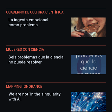
CUADERNO DE CULTURA CIENTÍFICA
La ingesta emocional
como problema
MUJERES CON CIENCIA
Seis problemas que la ciencia
no puede resolver
MAPPING IGNORANCE
We are not ‘in the singularity’
with AI.