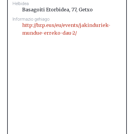
Helbidea
Basagoiti Etorbidea, 77
,
Getxo
Informazio gehiago
http://bzp.eus/eu/events/jakinduriek-
mundue-erreko-dau-2/