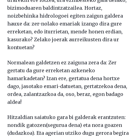
bizimoduaren baldintzatzailea. Hortaz,
noizbehinka hidrologoei egiten zaigun galdera
hauxe da: zer-nolako emariak izango dira gure
erreketan, edo iturrietan, mende honen erdian,
kasurako? Zelako joerak aurreikusten dira ur
kontuetan?
Normalean galdetzen ez zaiguna zera da: Zer
gertatu da gure erreketan azkeneko
hamarkadetan? Izan ere, gertatua dena hortxe
dago, jasotako emari-datuetan, gertatzekoa dena,
ordea, zalantzazkoa da, oso, beraz, egon badago
aldea!
Hitzaldian saiatuko gara bi galderak erantzuten:
nondik gatozen(segurua dena) eta nora goazen
(dudazkoa). Eta agerian utziko dugu gerora begira