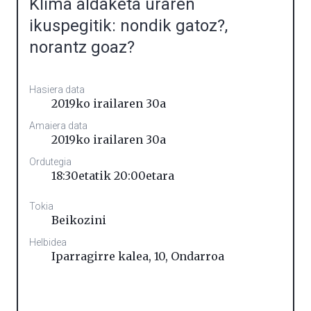
Klima aldaketa uraren
ikuspegitik: nondik gatoz?,
norantz goaz?
Hasiera data
2019ko irailaren 30a
Amaiera data
2019ko irailaren 30a
Ordutegia
18:30etatik 20:00etara
Tokia
Beikozini
Helbidea
Iparragirre kalea, 10
,
Ondarroa