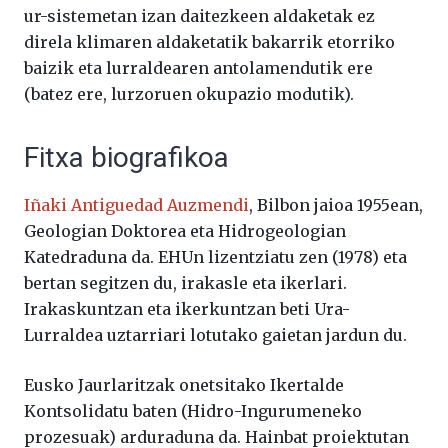
ur-sistemetan izan daitezkeen aldaketak ez
direla klimaren aldaketatik bakarrik etorriko
baizik eta lurraldearen antolamendutik ere
(batez ere, lurzoruen okupazio modutik).
Fitxa biografikoa
Iñaki Antiguedad Auzmendi
, Bilbon jaioa 1955ean,
Geologian Doktorea eta Hidrogeologian
Katedraduna da. EHUn lizentziatu zen (1978) eta
bertan segitzen du, irakasle eta ikerlari.
Irakaskuntzan eta ikerkuntzan beti Ura-
Lurraldea uztarriari lotutako gaietan jardun du.
Eusko Jaurlaritzak onetsitako Ikertalde
Kontsolidatu baten (Hidro-Ingurumeneko
prozesuak) arduraduna da. Hainbat proiektutan