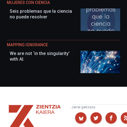
MUJERES CON CIENCIA
Seis problemas que la ciencia
no puede resolver
MAPPING IGNORANCE
We are not ‘in the singularity’
with AI.
Zientzia
Jarrai gaitzazu:
Kaiera