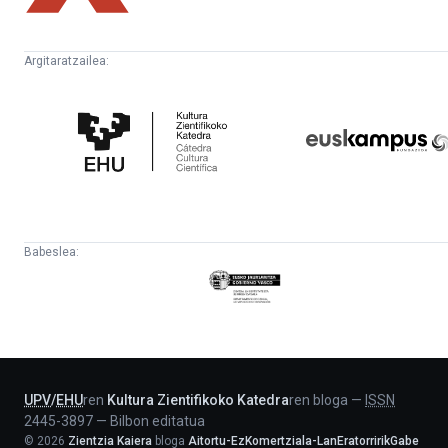
Argitaratzailea:
Kultura
Euskampus
Zientifikoko
Fundazioa
Katedra
Babeslea:
Eusko
Jaurlaritza
-
Lehendakaritza
UPV
/
EHU
ren
Kultura Zientifikoko Katedra
ren bloga
—
ISSN
2445-3897
—
Bilbon editatua
©
2026
Zientzia Kaiera
bloga
Aitortu-EzKomertziala-LanEratorririkGabe