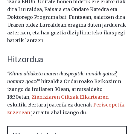
izana EHUn. Unitate honen bidetik ere eratorriak
dira Lurraldea, Paisaia eta Ondare Katedra eta
Doktorego Programa bat. Funtsean, saiatzen dira
Uraren bidez Lurraldean eragina duten jarduerak
aztertzen, eta hau guztia diziplinarteko ikuspegi
batetik lantzen.
Hitzordua
“Klima aldaketa uraren ikuspegitik: nondik gatoz?,
norantz goaz?”
hitzaldia Ondarroako Beikozinin
izango da irailaren 30ean, arratsaldeko
18:30etan,
Zientziaren Giltzak Elkartearen
eskutik. Bertara joaterik ez duenak
Periscopetik
zuzenean
jarraitu ahal izango du.