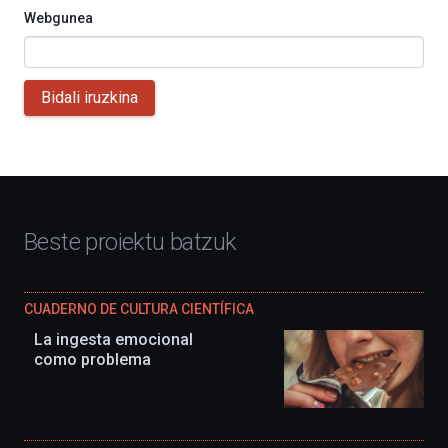
Webgunea
Bidali iruzkina
Beste proiektu batzuk
CUADERNO DE CULTURA CIENTÍFICA
La ingesta emocional
como problema