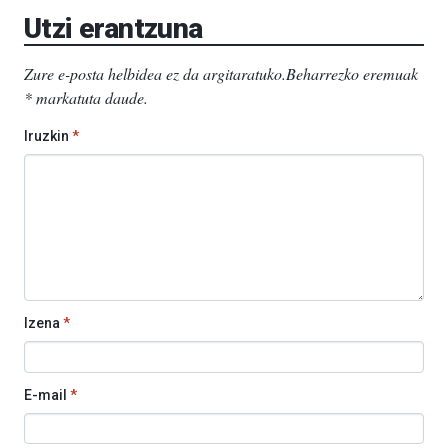
Utzi erantzuna
Zure e-posta helbidea ez da argitaratuko.
Beharrezko eremuak
*
markatuta daude
.
Iruzkin
*
Izena
*
E-mail
*