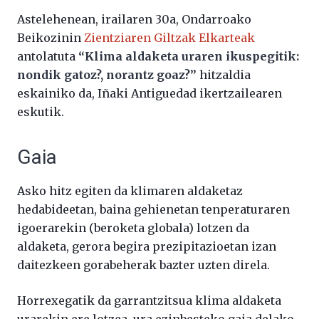
Astelehenean, irailaren 30a, Ondarroako
Beikozinin
Zientziaren Giltzak Elkarteak
antolatuta
“
Klima aldaketa uraren ikuspegitik:
nondik gatoz?, norantz goaz?”
hitzaldia
eskainiko da, Iñaki Antiguedad ikertzailearen
eskutik.
Gaia
Asko hitz egiten da klimaren aldaketaz
hedabideetan, baina gehienetan tenperaturaren
igoerarekin (beroketa globala) lotzen da
aldaketa, gerora begira prezipitazioetan izan
daitezkeen gorabeherak bazter uzten direla.
Horrexegatik da garrantzitsua klima aldaketa
urarekin ere lotzea, ura ezinbesteko gaia delako,