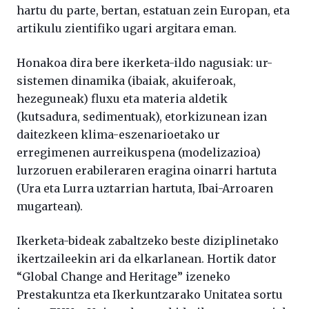
hartu du parte, bertan, estatuan zein Europan, eta
artikulu zientifiko ugari argitara eman.
Honakoa dira bere ikerketa-ildo nagusiak: ur-
sistemen dinamika (ibaiak, akuiferoak,
hezeguneak) fluxu eta materia aldetik
(kutsadura, sedimentuak), etorkizunean izan
daitezkeen klima-eszenarioetako ur
erregimenen aurreikuspena (modelizazioa)
lurzoruen erabileraren eragina oinarri hartuta
(Ura eta Lurra uztarrian hartuta, Ibai-Arroaren
mugartean).
Ikerketa-bideak zabaltzeko beste diziplinetako
ikertzaileekin ari da elkarlanean. Hortik dator
“Global Change and Heritage” izeneko
Prestakuntza eta Ikerkuntzarako Unitatea sortu