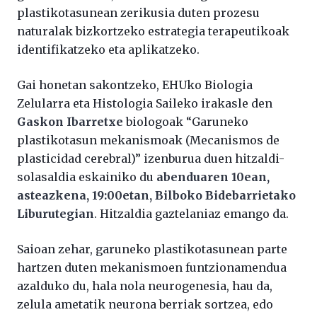
plastikotasunean zerikusia duten prozesu
naturalak bizkortzeko estrategia terapeutikoak
identifikatzeko eta aplikatzeko.
Gai honetan sakontzeko, EHUko Biologia
Zelularra eta Histologia Saileko irakasle den
Gaskon Ibarretxe
biologoak “Garuneko
plastikotasun mekanismoak (Mecanismos de
plasticidad cerebral)” izenburua duen hitzaldi-
solasaldia eskainiko du
abenduaren 10ean,
asteazkena, 19:00etan, Bilboko Bidebarrietako
Liburutegian
. Hitzaldia gaztelaniaz emango da.
Saioan zehar, garuneko plastikotasunean parte
hartzen duten mekanismoen funtzionamendua
azalduko du, hala nola neurogenesia, hau da,
zelula ametatik neurona berriak sortzea, edo