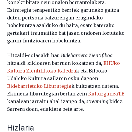
konektibitate neuronalen berrantolaketa.
Estrategia terapeutiko berriek garuneko gaitza
duten pertsona batzurengan eragindako
hobekuntza azalduko du baita, esate baterako
gertakari traumatiko bat jasan ondoren lortutako
garun-funtzioaren hobekuntza.
Hitzaldi-solasaldi hau
Bidebarrieta Zientifikoa
hitzaldi-zikloaren barruan kokatzen da,
EHUko
Kultura Zientifikoko Katedra
k eta Bilboko
Udaleko Kultura sailaren esku dagoen
Bidebarrietako Liburutegia
k bultzatzen dutena.
Ekimena liburutegian bertan zein
KulturguneaTB
kanalean jarraitu ahal izango da,
streaming
bidez.
Sarrera doan, edukiera bete arte.
Hizlaria