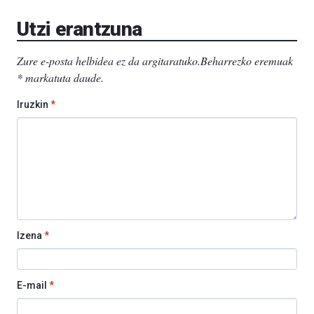
EHU…
Utzi erantzuna
Zure e-posta helbidea ez da argitaratuko.
Beharrezko eremuak
*
markatuta daude
.
Iruzkin
*
Izena
*
E-mail
*