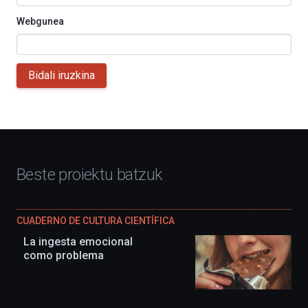
Webgunea
Bidali iruzkina
Beste proiektu batzuk
CUADERNO DE CULTURA CIENTÍFICA
La ingesta emocional
como problema