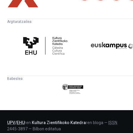
Argitaratzailea:
Kultura
Euskampus
Zientifikoko
Fundazioa
Katedra
Babeslea:
Eusko
Jaurlaritza
-
Lehendakaritza
UPV
/
EHU
ren
Kultura Zientifikoko Katedra
ren bloga
—
ISSN
2445-3897
—
Bilbon editatua