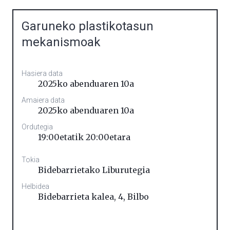
Garuneko plastikotasun
mekanismoak
Hasiera data
2025ko abenduaren 10a
Amaiera data
2025ko abenduaren 10a
Ordutegia
19:00etatik 20:00etara
Tokia
Bidebarrietako Liburutegia
Helbidea
Bidebarrieta kalea, 4
,
Bilbo