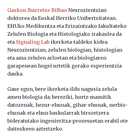
Gaskon Ibarretxe Bilbao
Neurozientzian
doktorea da Euskal Herriko Unibertsitatean.
EHUko Medikuntza eta Erizaintzako fakultateko
Zelulen Biologia eta Histologiako irakaslea da
eta
Signaling Lab
ikerketa-taldeko kidea.
Neurozientzian, zelulen biologian, histologian
eta ama zelulen arloetan eta biologiaren
garapenean hogei urtetik gorako esperientzia
dauka.
Gaur egun, bere ikerketa-ildo nagusia zelula
amen biologia da; bereziki, hortz-mamitik
datozenak, hezur-ehunak, gihar-ehunak, nerbio-
ehunak eta ehun baskularrak birsortzera
bideratutako ingenieritza-prozesuetan erabil ote
daitezkeen aztertzeko.