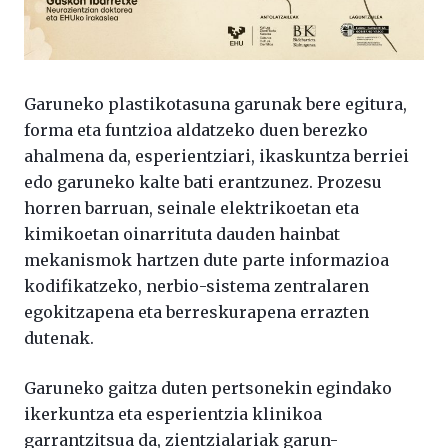
Garuneko plastikotasuna garunak bere egitura,
forma eta funtzioa aldatzeko duen berezko
ahalmena da, esperientziari, ikaskuntza berriei
edo garuneko kalte bati erantzunez. Prozesu
horren barruan, seinale elektrikoetan eta
kimikoetan oinarrituta dauden hainbat
mekanismok hartzen dute parte informazioa
kodifikatzeko, nerbio-sistema zentralaren
egokitzapena eta berreskurapena errazten
dutenak.
Garuneko gaitza duten pertsonekin egindako
ikerkuntza eta esperientzia klinikoa
garrantzitsua da, zientzialariak garun-