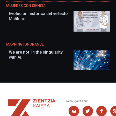
MUJERES CON CIENCIA
Evolución histórica del «efecto
Matilda»
MAPPING IGNORANCE
We are not ‘in the singularity’
with AI.
Zientzia
Jarrai gaitzazu:
Kaiera