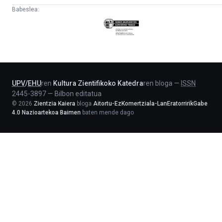
Babeslea:
Eusko
Jaurlaritza
-
Lehendakaritza
UPV
/
EHU
ren
Kultura Zientifikoko Katedra
ren bloga
—
ISSN
2445-3897
—
Bilbon editatua
©
2026
Zientzia Kaiera
bloga
Aitortu-EzKomertziala-LanEratorririkGabe
4.0 Nazioartekoa Baimen
baten mende dago