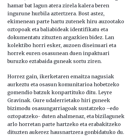
hamar bat lagun atera zirela kalera beren
ingurune hurbila aztertzera. Bost astez,
ekimenean parte hartu zutenek hiru auzootako
oztopoak eta baliabideak identifikatu eta
dokumentatu zituzten argazkien bidez. Lan
kolektibo horri esker, auzoen diseinuari eta
horrek euren osasunean duen inpaktuari
buruzko eztabaida guneak sortu ziren.
Horrez gain, ikerketaren emaitza nagusiak
aurkeztu eta osasun komunitarioa hobetzeko
gomendio batzuk konpartituko ditu. Leyre
Gravinak. Gure udalerrietako hiri guneek
bizimodu osasungarriagoak sustatzeko –edo
oztopatzeko- duten ahalmenaz, eta bizilagunek
arlo horretan parte hartzeko eta erabakitzeko
dituzten aukerez hausnartzera gonbidatuko du.