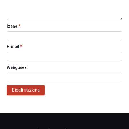
Izena
*
E-mail
*
Webgunea
Bidali iruzkina