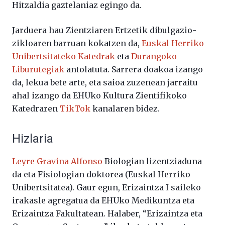
Hitzaldia gaztelaniaz egingo da.
Jarduera hau Zientziaren Ertzetik dibulgazio-
zikloaren barruan kokatzen da,
Euskal Herriko
Unibertsitateko Katedrak
eta
Durangoko
Liburutegiak
antolatuta. Sarrera doakoa izango
da, lekua bete arte, eta saioa zuzenean jarraitu
ahal izango da EHUko Kultura Zientifikoko
Katedraren
TikTok
kanalaren bidez.
Hizlaria
Leyre Gravina Alfonso
Biologian lizentziaduna
da eta Fisiologian doktorea (Euskal Herriko
Unibertsitatea). Gaur egun, Erizaintza I saileko
irakasle agregatua da EHUko Medikuntza eta
Erizaintza Fakultatean. Halaber, “Erizaintza eta