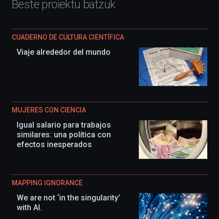
Beste proiektu batzuk
CUADERNO DE CULTURA CIENTÍFICA
Viaje alrededor del mundo
MUJERES CON CIENCIA
Igual salario para trabajos
similares: una política con
efectos inesperados
MAPPING IGNORANCE
We are not ‘in the singularity’
with AI.