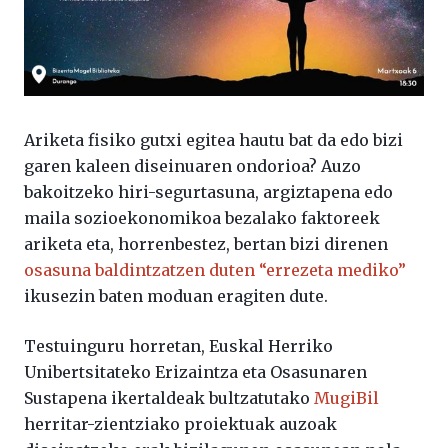
Ariketa fisiko gutxi egitea hautu bat da edo bizi
garen kaleen diseinuaren ondorioa? Auzo
bakoitzeko hiri-segurtasuna, argiztapena edo
maila sozioekonomikoa bezalako faktoreek
ariketa eta, horrenbestez, bertan bizi direnen
osasuna baldintzatzen duten “errezeta mediko”
ikusezin baten moduan eragiten dute.
Testuinguru horretan, Euskal Herriko
Unibertsitateko Erizaintza eta Osasunaren
Sustapena ikertaldeak bultzatutako
MugiBil
herritar-zientziako proiektuak auzoak