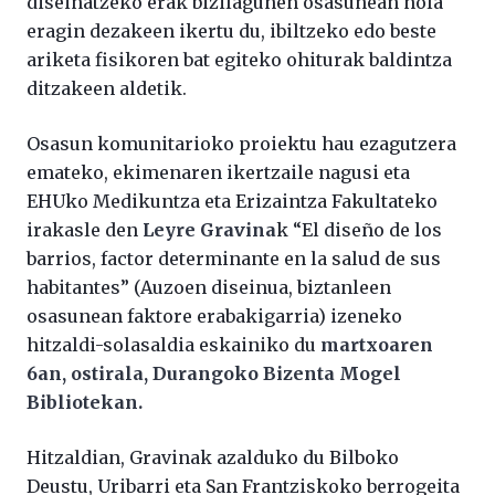
diseinatzeko erak bizilagunen osasunean nola
eragin dezakeen ikertu du, ibiltzeko edo beste
ariketa fisikoren bat egiteko ohiturak baldintza
ditzakeen aldetik.
Osasun komunitarioko proiektu hau ezagutzera
emateko, ekimenaren ikertzaile nagusi eta
EHUko Medikuntza eta Erizaintza Fakultateko
irakasle den
Leyre Gravina
k “El diseño de los
barrios, factor determinante en la salud de sus
habitantes” (Auzoen diseinua, biztanleen
osasunean faktore erabakigarria) izeneko
hitzaldi-solasaldia eskainiko du
martxoaren
6an, ostirala, Durangoko Bizenta Mogel
Bibliotekan.
Hitzaldian, Gravinak azalduko du Bilboko
Deustu, Uribarri eta San Frantziskoko berrogeita