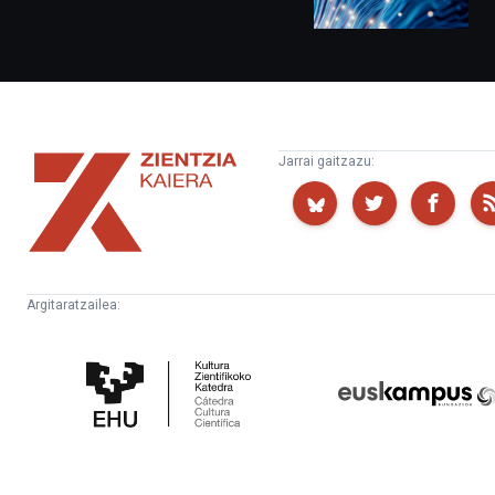
Zientzia
Jarrai gaitzazu:
Kaiera
Argitaratzailea:
Kultura
Euskampus
Zientifikoko
Fundazioa
Katedra