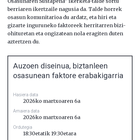
Osasunaren Sustapena” ikerketa-talde sortu
berriaren ikertzaile nagusia da. Talde horrek
osasun komunitarioa du ardatz, eta hiri eta
gizarte inguruneko faktoreek herritarren bizi-
ohituretan eta ongizatean nola eragiten duten
aztertzen du.
Auzoen diseinua, biztanleen
osasunean faktore erabakigarria
Hasiera data
2026ko martxoaren 6a
Amaiera data
2026ko martxoaren 6a
Ordutegia
18:30etatik 19:30etara