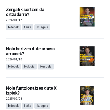
Zergatik sortzen da
ortzadarra?
2026/01/17
bideoak
fisika
ikusgela
Nola hartzen dute arnasa
arrainek?
2026/01/10
bideoak
biologia
ikusgela
Nola funtzionatzen dute X
izpiek?
2025/09/03
bideoak
fisika
ikusgela