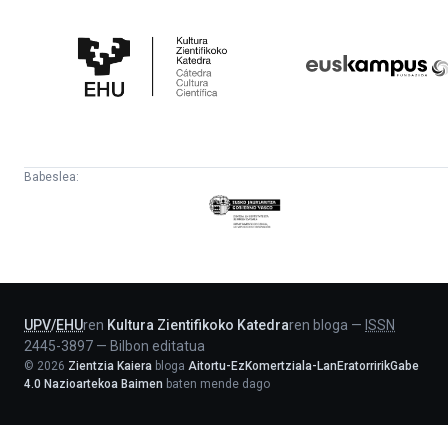
Kultura
Euskampus
Zientifikoko
Fundazioa
Katedra
Babeslea:
Eusko
Jaurlaritza
-
Lehendakaritza
UPV
/
EHU
ren
Kultura Zientifikoko Katedra
ren bloga
—
ISSN
2445-3897
—
Bilbon editatua
©
2026
Zientzia Kaiera
bloga
Aitortu-EzKomertziala-LanEratorririkGabe
4.0 Nazioartekoa Baimen
baten mende dago