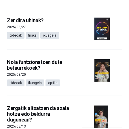
Zer dira uhinak?
2025/08/27
bideoak
fisika
ikusgela
Nola funtzionatzen dute
betaurrekoek?
2025/08/20
bideoak
ikusgela
optika
Zergatik altxatzen da azala
hotza edo beldurra
dugunean?
2025/08/13