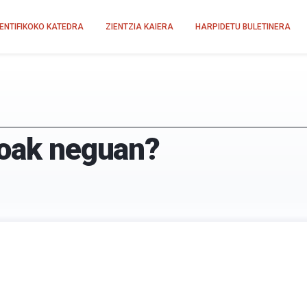
IENTIFIKOKO KATEDRA
ZIENTZIA KAIERA
HARPIDETU BULETINERA
ioak neguan?