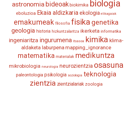
biologia
astronomia
bideoak
biokimika
Ekaia aldizkaria
ekologia
eboluzioa
elikagaiak
fisika
emakumeak
genetika
filosofia
geologia
ikerketa
historia
informatika
hizkuntzalaritza
kimika
ingurumena
ingeniaritza
klima-
itsasoa
aldaketa
laburpena
mapping_ignorance
medikuntza
matematika
materialak
osasuna
neurozientzia
mikrobiologia
neurologia
teknologia
psikologia
paleontologia
soziologia
zientzia
zientzialariak
zoologia