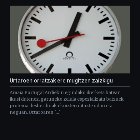
Urtaroen orratzak ere mugitzen zaizkigu
Amaia Portugal Ardiekin egindako ikerketa batean
ikusi dutenez, garuneko zelula espezializatu batzuek
proteina desberdinak ekoizten dituzte udan eta
neguan. Urtaroaren […]