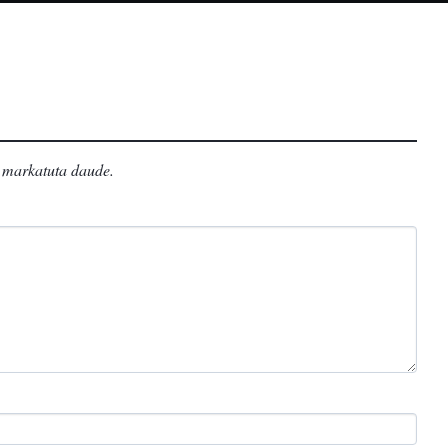
markatuta daude
.