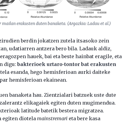
r mailan erakusten duten banaketa. (Argazkia: Ladau et al.)
zirudien berdin jokatzen zutela itsasoko zein
n, udatiarren antzera bero bila. Ladauk aldiz,
eragozpen hauek, bai eta beste hainbat eragile, eta
n digu:
bakterioek urtaro-tontor bat erakusten
stela esanda, hego hemisferioan aurki daiteke
ipar hemisferioan ekainean.
uen banaketa hau. Zientzialari batzuek uste dute
 azalerantz elikagaiek egiten duten mugimendua.
kterioak latitude batetik bestera migratzea.
n egiten diotela
mainstremari
eta bere kasa