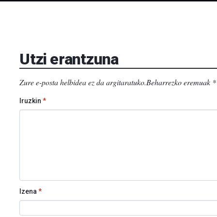
Utzi erantzuna
Zure e-posta helbidea ez da argitaratuko.
Beharrezko eremuak
*
Iruzkin
*
Izena
*