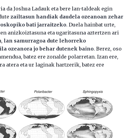
ria da Joshua Ladauk eta bere lan-taldeak egin
 dute
zailtasun handiak daudela ozeanoan zehar
oskopiko bati jarraitzeko
. Duela hainbat urte,
en anizkoiztasuna eta ugaritasuna aztertzen ari
a,
lan samurragoa dute lehorreko
ila ozeanora jo behar dutenek baino
. Berez, oso
mendua, batez ere zonalde polarretan. Izan ere,
a atera eta ur laginak hartzerik, batez ere