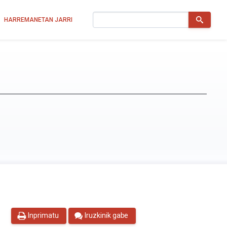
Bilatu
HARREMANETAN JARRI
Inprimatu
Iruzkinik gabe