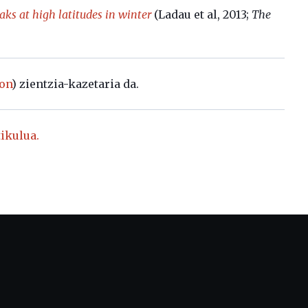
aks at high latitudes in winter
(Ladau et al, 2013;
The
on
) zientzia-kazetaria da.
ikulua.