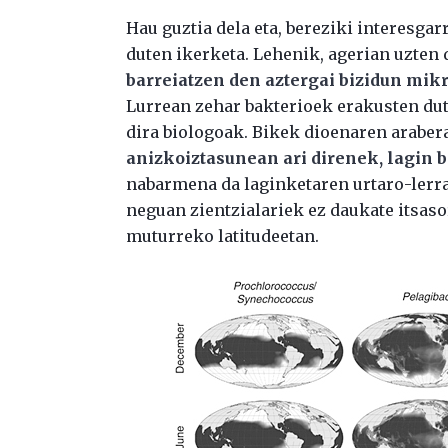
Hau guztia dela eta, bereziki interesgar
duten ikerketa. Lehenik, agerian uzten
barreiatzen den aztergai bizidun mikr
Lurrean zehar bakterioek erakusten dut
dira biologoak. Bikek dioenaren araber
anizkoiztasunean ari direnek, lagin b
nabarmena da laginketaren urtaro-lerra
neguan zientzialariek ez daukate itsasor
muturreko latitudeetan.