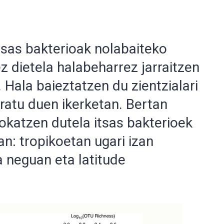
 itsas bakterioak nolabaiteko
ez dietela halabeharrez jarraitzen
 Hala baieztatzen du zientzialari
aratu duen ikerketan. Bertan
okatzen dutela itsas bakterioek
n: tropikoetan ugari izan
a neguan eta latitude