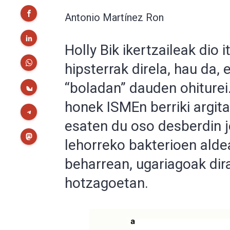
Antonio Martínez Ron
Holly Bik ikertzaileak dio
hipsterrak direla, hau da, 
“boladan” dauden ohiturei.
honek ISMEn berriki argit
esaten du oso desberdin j
lehorreko bakterioen aldea
beharrean, ugariagoak dir
hotzagoetan.