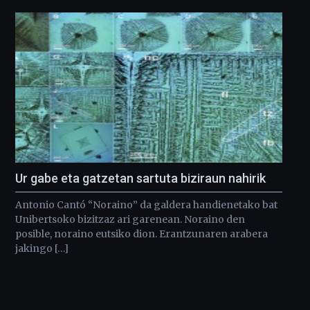
Ur gabe eta gatzetan sartuta biziraun nahirik
Antonio Cantó “Noraino” da galdera handienetako bat
Unibertsoko bizitzaz ari garenean. Noraino den
posible, noraino eutsiko dion. Erantzunaren arabera
jakingo […]