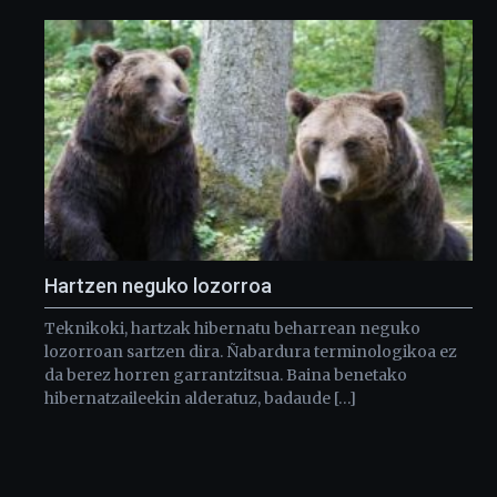
Hartzen neguko lozorroa
Teknikoki, hartzak hibernatu beharrean neguko
lozorroan sartzen dira. Ñabardura terminologikoa ez
da berez horren garrantzitsua. Baina benetako
hibernatzaileekin alderatuz, badaude […]