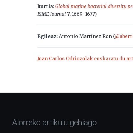
Iturria:
Global marine bacterial diversity pe
ISME Journal
7,
1669–1677)
Egileaz:
Antonio Martínez Ron (
@aberr
Juan Carlos Odriozolak euskaratu du art
Alorreko artikulu gehiago