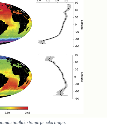
n mundu mailako iragarpeneko mapa.