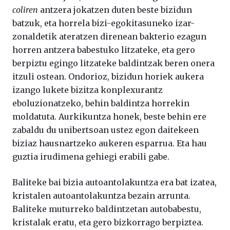
coliren
antzera jokatzen duten beste bizidun
batzuk, eta horrela bizi-egokitasuneko izar-
zonaldetik ateratzen direnean bakterio ezagun
horren antzera babestuko litzateke, eta gero
berpiztu egingo litzateke baldintzak beren onera
itzuli ostean. Ondorioz, bizidun horiek aukera
izango lukete bizitza konplexurantz
eboluzionatzeko, behin baldintza horrekin
moldatuta. Aurkikuntza honek, beste behin ere
zabaldu du unibertsoan ustez egon daitekeen
biziaz hausnartzeko aukeren esparrua. Eta hau
guztia irudimena gehiegi erabili gabe.
Baliteke bai bizia autoantolakuntza era bat izatea,
kristalen autoantolakuntza bezain arrunta.
Baliteke muturreko baldintzetan autobabestu,
kristalak eratu, eta gero bizkorrago berpiztea.