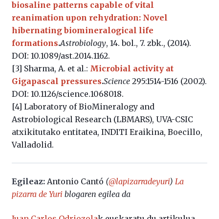
biosaline patterns capable of vital
reanimation upon rehydration: Novel
hibernating biomineralogical life
formations
.
Astrobiology
, 14. bol., 7. zbk., (2014).
DOI: 10.1089/ast.2014.1162.
[3] Sharma, A. et al.:
Microbial activity at
Gigapascal pressures
.
Science
295:1514-1516 (2002).
DOI: 10.1126/science.1068018.
[4] Laboratory of BioMineralogy and
Astrobiological Research (LBMARS), UVA-CSIC
atxikitutako entitatea, INDITI Eraikina, Boecillo,
Valladolid.
Egileaz:
Antonio Cantó
(
@lapizarradeyuri
)
La
pizarra de Yuri
blogaren egilea da
Juan Carlos Odriozola
k euskaratu du artikulua.