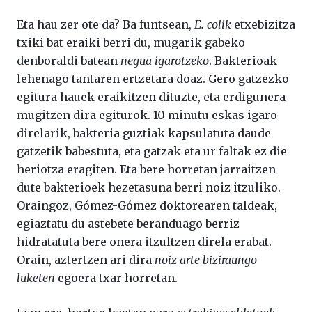
Eta hau zer ote da? Ba funtsean,
E. colik
etxebizitza
txiki bat eraiki berri du, mugarik gabeko
denboraldi batean
negua igarotzeko
. Bakterioak
lehenago tantaren ertzetara doaz. Gero gatzezko
egitura hauek eraikitzen dituzte, eta erdigunera
mugitzen dira egiturok. 10 minutu eskas igaro
direlarik, bakteria guztiak kapsulatuta daude
gatzetik babestuta, eta gatzak eta ur faltak ez die
heriotza eragiten. Eta bere horretan jarraitzen
dute bakterioek hezetasuna berri noiz itzuliko.
Oraingoz, Gómez-Gómez doktorearen taldeak,
egiaztatu du astebete beranduago berriz
hidratatuta bere onera itzultzen direla erabat.
Orain, aztertzen ari dira
noiz arte biziraungo
luketen
egoera txar horretan.