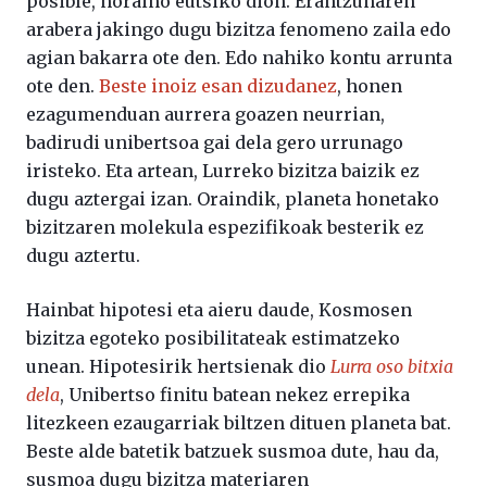
posible, noraino eutsiko dion. Erantzunaren
arabera jakingo dugu bizitza fenomeno zaila edo
agian bakarra ote den. Edo nahiko kontu arrunta
ote den.
Beste inoiz esan dizudanez
, honen
ezagumenduan aurrera goazen neurrian,
badirudi unibertsoa gai dela gero urrunago
iristeko. Eta artean, Lurreko bizitza baizik ez
dugu aztergai izan. Oraindik, planeta honetako
bizitzaren molekula espezifikoak besterik ez
dugu aztertu.
Hainbat hipotesi eta aieru daude, Kosmosen
bizitza egoteko posibilitateak estimatzeko
unean. Hipotesirik hertsienak dio
Lurra oso bitxia
dela
, Unibertso finitu batean nekez errepika
litezkeen ezaugarriak biltzen dituen planeta bat.
Beste alde batetik batzuek susmoa dute, hau da,
susmoa dugu bizitza materiaren