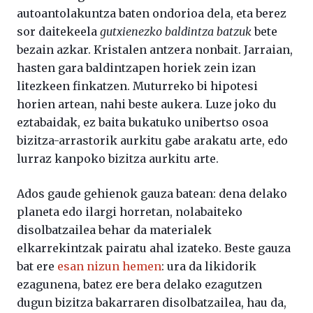
autoantolakuntza baten ondorioa dela, eta berez
sor daitekeela
gutxienezko baldintza batzuk
bete
bezain azkar. Kristalen antzera nonbait. Jarraian,
hasten gara baldintzapen horiek zein izan
litezkeen finkatzen. Muturreko bi hipotesi
horien artean, nahi beste aukera. Luze joko du
eztabaidak, ez baita bukatuko unibertso osoa
bizitza-arrastorik aurkitu gabe arakatu arte, edo
lurraz kanpoko bizitza aurkitu arte.
Ados gaude gehienok gauza batean: dena delako
planeta edo ilargi horretan, nolabaiteko
disolbatzailea behar da materialek
elkarrekintzak pairatu ahal izateko. Beste gauza
bat ere
esan nizun hemen
: ura da likidorik
ezagunena, batez ere bera delako ezagutzen
dugun bizitza bakarraren disolbatzailea, hau da,