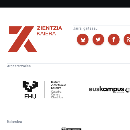
Zientzia
Jarrai gaitzazu:
Kaiera
Argitaratzailea:
Kultura
Euskampus
Zientifikoko
Fundazioa
Katedra
Babeslea: