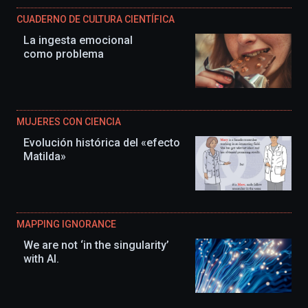
CUADERNO DE CULTURA CIENTÍFICA
La ingesta emocional
como problema
MUJERES CON CIENCIA
Evolución histórica del «efecto
Matilda»
MAPPING IGNORANCE
We are not ‘in the singularity’
with AI.