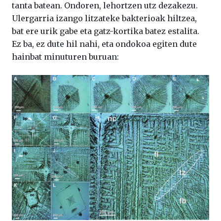
tanta batean. Ondoren, lehortzen utz dezakezu.
Ulergarria izango litzateke bakterioak hiltzea,
bat ere urik gabe eta gatz-kortika batez estalita.
Ez ba, ez dute hil nahi, eta ondokoa egiten dute
hainbat minuturen buruan: