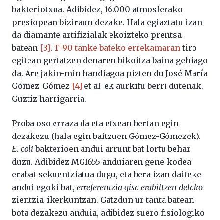
bakteriotxoa. Adibidez, 16.000 atmosferako
presiopean biziraun dezake. Hala egiaztatu izan
da diamante artifizialak ekoizteko prentsa
batean
[3]
.
T-90
tanke bateko errekamaran
tiro
egitean gertatzen denaren bikoitza baina gehiago
da. Are jakin-min handiagoa pizten du José María
Gómez-Gómez
[4]
et al-ek aurkitu berri dutenak.
Guztiz harrigarria.
Proba oso erraza da eta etxean bertan egin
dezakezu (hala egin baitzuen Gómez-Gómezek).
E. coli
bakterioen andui arrunt bat lortu behar
duzu. Adibidez MGI655 anduiaren gene-kodea
erabat sekuentziatua dugu, eta bera izan daiteke
andui egoki bat,
erreferentzia gisa erabiltzen delako
zientzia-ikerkuntzan. Gatzdun ur tanta batean
bota dezakezu anduia, adibidez suero fisiologiko