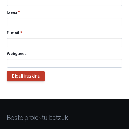
Izena
*
E-mail
*
Webgunea
Bidali iruzkina
Beste proiektu batzuk