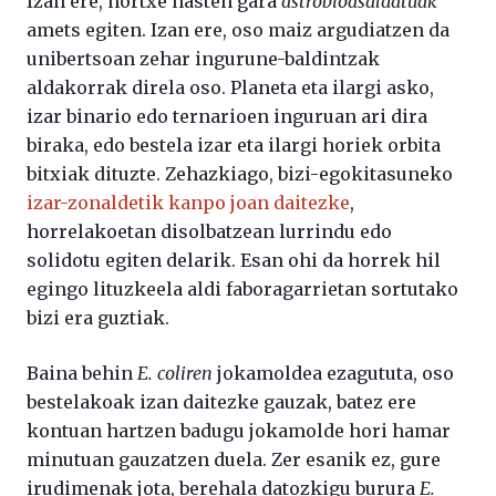
Izan ere, hortxe hasten gara
astrobioasaldatuak
amets egiten. Izan ere, oso maiz argudiatzen da
unibertsoan zehar ingurune-baldintzak
aldakorrak direla oso. Planeta eta ilargi asko,
izar binario edo ternarioen inguruan ari dira
biraka, edo bestela izar eta ilargi horiek orbita
bitxiak dituzte. Zehazkiago, bizi-egokitasuneko
izar-zonaldetik kanpo joan daitezke
,
horrelakoetan disolbatzean lurrindu edo
solidotu egiten delarik. Esan ohi da horrek hil
egingo lituzkeela aldi faboragarrietan sortutako
bizi era guztiak.
Baina behin
E. coliren
jokamoldea ezagututa, oso
bestelakoak izan daitezke gauzak, batez ere
kontuan hartzen badugu jokamolde hori hamar
minutuan gauzatzen duela. Zer esanik ez, gure
irudimenak jota, berehala datozkigu burura
E.