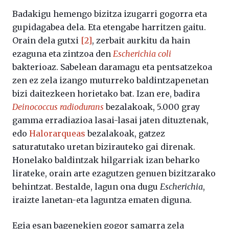
Badakigu hemengo bizitza izugarri gogorra eta
gupidagabea dela. Eta etengabe harritzen gaitu.
Orain dela gutxi
[2]
, zerbait aurkitu da hain
ezaguna eta zintzoa den
Escherichia coli
bakterioaz. Sabelean daramagu eta pentsatzekoa
zen ez zela izango muturreko baldintzapenetan
bizi daitezkeen horietako bat. Izan ere, badira
Deinococcus radiodurans
bezalakoak, 5.000 gray
gamma erradiazioa lasai-lasai jaten dituztenak,
edo
Halorarqueas
bezalakoak, gatzez
saturatutako uretan bizirauteko gai direnak.
Honelako baldintzak hilgarriak izan beharko
lirateke, orain arte ezagutzen genuen bizitzarako
behintzat. Bestalde, lagun ona dugu
Escherichia
,
iraizte lanetan-eta laguntza ematen diguna.
Egia esan bagenekien gogor samarra zela