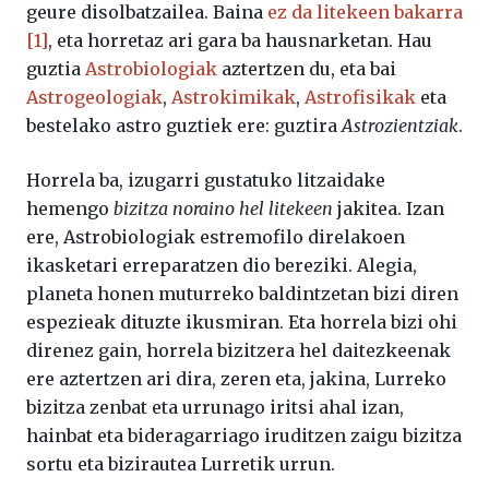
geure disolbatzailea. Baina
ez da litekeen bakarra
[1]
, eta horretaz ari gara ba hausnarketan. Hau
guztia
Astrobiologiak
aztertzen du, eta bai
Astrogeologiak
,
Astrokimikak
,
Astrofisikak
eta
bestelako astro guztiek ere: guztira
Astrozientziak
.
Horrela ba, izugarri gustatuko litzaidake
hemengo
bizitza noraino hel litekeen
jakitea. Izan
ere, Astrobiologiak estremofilo direlakoen
ikasketari erreparatzen dio bereziki. Alegia,
planeta honen muturreko baldintzetan bizi diren
espezieak dituzte ikusmiran. Eta horrela bizi ohi
direnez gain, horrela bizitzera hel daitezkeenak
ere aztertzen ari dira, zeren eta, jakina, Lurreko
bizitza zenbat eta urrunago iritsi ahal izan,
hainbat eta bideragarriago iruditzen zaigu bizitza
sortu eta bizirautea Lurretik urrun.