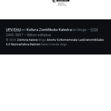
Eusko
Jaurlaritza
-
Lehendakaritza
UPV
/
EHU
ren
Kultura Zientifikoko Katedra
ren bloga
—
ISSN
2445-3897
—
Bilbon editatua
©
2026
Zientzia Kaiera
bloga
Aitortu-EzKomertziala-LanEratorririkGabe
4.0 Nazioartekoa Baimen
baten mende dago