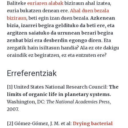
Baliteke
euriaren alabak
biziraun ahal izatea,
euria bukatzen denean ere.
Ahal duen bezala
biziraun
, beti egin izan duen bezala.
Azkenean
bizia, izarrei begira geldituko da beti ere, eta
argitzen saiatuko da urrunean berari begira
zenbat bizi era desberdin egongo diren
. Eta
zergatik hain isiltasun handia? Ala ez ote dakigu
oraindik ez begiratzen, ez eta entzuten ere?
Erreferentziak
[1] United States National Research Council:
The
limits of organic life in planetary systems.
Washington, DC:
The National Academies Press
,
2007.
[2] Gómez-Gómez, J. M. et al:
Drying bacterial