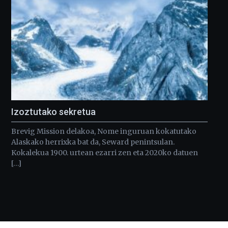
Izoztutako sekretua
Brevig Mission delakoa, Nome inguruan kokatutako
Alaskako herrixka bat da, Seward penintsulan.
Kokalekua 1900. urtean ezarri zen eta 2020ko datuen
[…]