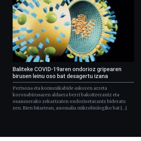
Baliteke COVID-19aren ondorioz gripearen
birusen leinu oso bat desagertu izana
Pertsona eta komunikabide askoren arreta
koronabirusaren aldaera berri bakoitzerantz eta
osasunerako zekartzaten ondorioetarantz bideratu
zen. Bien bitartean, anomalia mikrobiologiko bat […]