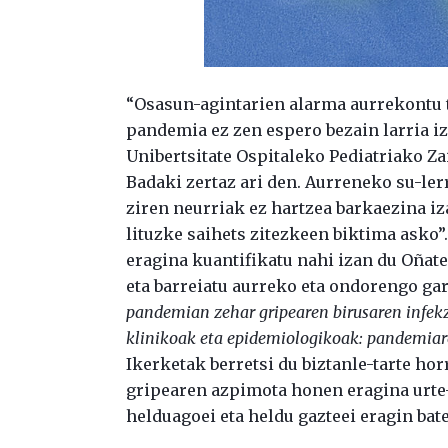
“Osasun-agintarien alarma aurrekontu te
pandemia ez zen espero bezain larria i
Unibertsitate Ospitaleko Pediatriako Za
Badaki zertaz ari den. Aurreneko su-le
ziren neurriak ez hartzea barkaezina iz
lituzke saihets zitezkeen biktima ask
eragina kuantifikatu nahi izan du Oñat
eta barreiatu aurreko eta ondorengo gar
pandemian zehar gripearen birusaren infekz
klinikoak eta epidemiologikoak: pandemiar
Ikerketak berretsi du biztanle-tarte hor
gripearen azpimota honen eragina urte-
helduagoei eta heldu gazteei eragin bate