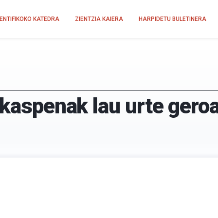
IENTIFIKOKO KATEDRA
ZIENTZIA KAIERA
HARPIDETU BULETINERA
akaspenak lau urte gero