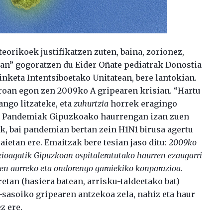
orikoek justifikatzen zuten, baina, zorionez,
zan” gogoratzen du Eider Oñate pediatrak Donostia
inketa Intentsiboetako Unitatean, bere lantokian.
rroan egon zen 2009ko A gripearen krisian. “Hartu
ango litzateke, eta
zuhurtzia
horrek eragingo
o”. Pandemiak Gipuzkoako haurrengan izan zuen
ek, bai pandemian bertan zein H1N1 birusa agertu
aietan ere. Emaitzak bere tesian jaso ditu:
2009ko
ioagatik Gipuzkoan ospitaleratutako haurren ezaugarri
en aurreko eta ondorengo garaiekiko konparazioa
.
retan (hasiera batean, arrisku-taldeetako bat)
sasoiko gripearen antzekoa zela, nahiz eta haur
z ere.