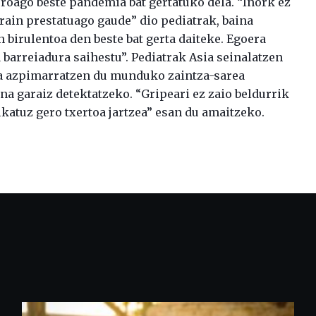
roago beste pandemia bat gertatuko dela. “Inork ez
orain prestatuago gaude” dio pediatrak, baina
n birulentoa den beste bat gerta daiteke. Egoera
 barreiadura saihestu”. Pediatrak Asia seinalatzen
eta azpimarratzen du munduko zaintza-sarea
na garaiz detektatzeko. “Gripeari ez zaio beldurrik
lkatuz gero txertoa jartzea” esan du amaitzeko.