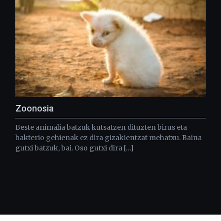
Zoonosia
Beste animalia batzuk kutsatzen dituzten birus eta
bakterio gehienak ez dira gizakientzat mehatxu. Baina
gutxi batzuk, bai. Oso gutxi dira […]