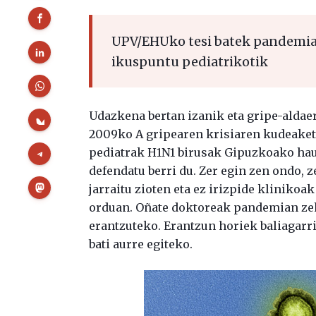
UPV/EHUko tesi batek pandemia 
ikuspuntu pediatrikotik
Udazkena bertan izanik eta gripe-aldae
2009ko A gripearen krisiaren kudeaketa
pediatrak H1N1 birusak Gipuzkoako haurr
defendatu berri du. Zer egin zen ondo, z
jarraitu zioten eta ez irizpide klinikoa
orduan. Oñate doktoreak pandemian zeha
erantzuteko. Erantzun horiek baliagarr
bati aurre egiteko.