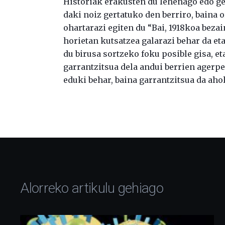
Historiak erakusten du lehenago edo ge
daki noiz gertatuko den berriro, baina 
ohartarazi egiten du “Bai, 1918koa bezai
horietan kutsatzea galarazi behar da eta
du birusa sortzeko foku posible gisa, 
garrantzitsua dela andui berrien agerpe
eduki behar, baina garrantzitsua da aho
Alorreko artikulu gehiago