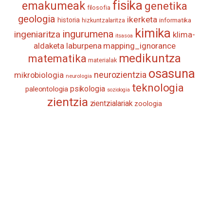
fisika
emakumeak
genetika
filosofia
geologia
ikerketa
historia
informatika
hizkuntzalaritza
kimika
ingurumena
ingeniaritza
klima-
itsasoa
aldaketa
laburpena
mapping_ignorance
medikuntza
matematika
materialak
osasuna
neurozientzia
mikrobiologia
neurologia
teknologia
psikologia
paleontologia
soziologia
zientzia
zientzialariak
zoologia