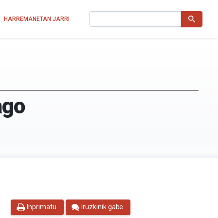
Bilatu
HARREMANETAN JARRI
ago
Inprimatu
Iruzkinik gabe