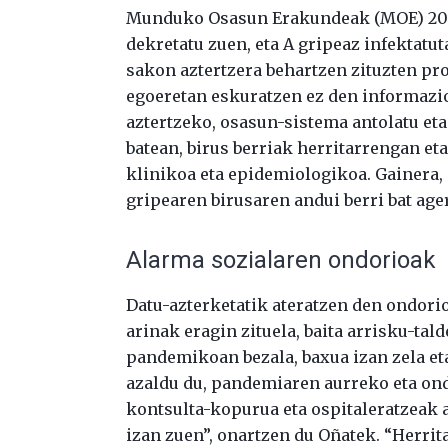
Munduko Osasun Erakundeak (MOE) 20
dekretatu zuen, eta A gripeaz infektatu
sakon aztertzera behartzen zituzten pr
egoeretan eskuratzen ez den informazi
aztertzeko, osasun-sistema antolatu eta
batean, birus berriak herritarrengan et
klinikoa eta epidemiologikoa. Gainera, 
gripearen birusaren andui berri bat age
Alarma sozialaren ondorioak
Datu-azterketatik ateratzen den ondori
arinak eragin zituela, baita arrisku-tal
pandemikoan bezala, baxua izan zela eta
azaldu du, pandemiaren aurreko eta ond
kontsulta-kopurua eta ospitaleratzeak a
izan zuen”, onartzen du Oñatek. “Herrit