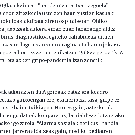
09ko ekainean “pandemia martxan zegoela”
ta egon zitezkeela uste zen haur guztien kasuak
otokoloak aktibatu ziren ospitaleetan. Ohiko
oa jasotzeak aukera eman zuen lehenengo aldiz
 birus-diagnostikoa egiteko baliabideak dituen
a osasun-laguntzan zuen eragina eta haren jokaera
egoera hori ez zen errepikatzen 1968az geroztik, A
rtu eta azken gripe-pandemia izan zenetik.
oak adierazten du A gripeak batez ere koadro
deetako gaixoengan ere, eta heriotza-tasa, gripe ez-
 uste baino txikiagoa. Horrez gain, azterketak
orengo datuak konparatuz, larrialdi-zerbitzuetako
sko igo zirela. “Alarma sozialak zerikusi handia
arren jarrera aldatzeaz gain, mediku pediatren