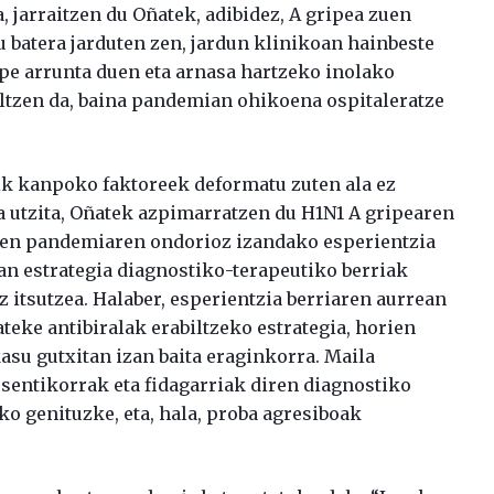
, jarraitzen du Oñatek, adibidez, A gripea zuen
 batera jarduten zen, jardun klinikoan hainbeste
ipe arrunta duen eta arnasa hartzeko inolako
altzen da, baina pandemian ohikoena ospitaleratze
ik kanpoko faktoreek deformatu zuten ala ez
 utzita, Oñatek azpimarratzen du H1N1 A gripearen
hen pandemiaren ondorioz izandako esperientzia
an estrategia diagnostiko-terapeutiko berriak
 itsutzea. Halaber, esperientzia berriaren aurrean
ateke antibiralak erabiltzeko estrategia, horien
asu gutxitan izan baita eraginkorra. Maila
 sentikorrak eta fidagarriak diren diagnostiko
o genituzke, eta, hala, proba agresiboak