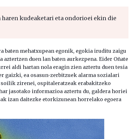
haren kudeaketari eta ondorioei ekin die
ra baten mehatxupean egonik, egokia iruditu zaigu
 aztertzen duen lan baten aurkezpena. Eider Oñate
ei aldi hartan nola eragin zien aztertu duen tesia
er gaizki, ea osasun-zerbitzuek alarma sozialari
k soilik zirenei, ospitaleratzeak erabakitzeko
r jasotako informazioa aztertu du, galdera horiei
iak izan daitezke etorkizunean horrelako egoera