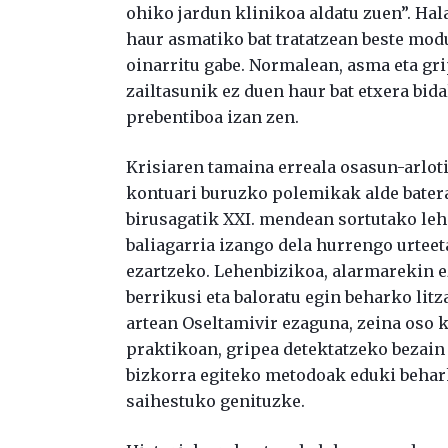
ohiko jardun klinikoa aldatu zuen”. Hala
haur asmatiko bat tratatzean beste modu
oinarritu gabe. Normalean, asma eta gr
zailtasunik ez duen haur bat etxera bid
prebentiboa izan zen.
Krisiaren tamaina erreala osasun-arlot
kontuari buruzko polemikak alde batera
birusagatik XXI. mendean sortutako le
baliagarria izango dela hurrengo urteet
ezartzeko. Lehenbizikoa, alarmarekin ez
berrikusi eta baloratu egin beharko litz
artean Oseltamivir ezaguna, zeina oso k
praktikoan, gripea detektatzeko bezain
bizkorra egiteko metodoak eduki behark
saihestuko genituzke.