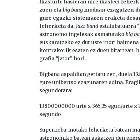
Ikasturte hasieran nire ikasleei
leherke
zuen eta
big bang
moduan ezagutzen de
gure eguzki-sistemaren eraketa desa
leherketa da
.
Jazz band
estatubatuarra 
astronomo ingelesak asmatutako
big b
euskaratzeko ez dut uste inori baimena
kontrakorik esaten ez duen bitartean, 
grafia “jator” hori.
Bigbana aspaldian gertatu zen, duela 13.
gure unibertso ezagunaren adina. Eragi
segundotara:
13800000000 urte x 365,25 egun/urte x 
segundo
Supernoba-motako leherketa batean masa
astronomiko batean askatzen den energi