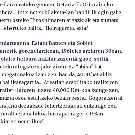
-ilara eratuko genuen, Getariatik Oriorainoko
ehera… Interneten bilaketa-lan handirik egin gabe
lehertu osteko Hiroshimaren argazkiak eta sumatu
i lehertuko balitz… Ikaragarria, ezta?
ndartsuena, Estatu Batuen eta Sobiet
unerik gorenetarikoan, 1961eko urriaren 30ean,
nolako helburu militar zuzenik gabe, soilik
o teknologiaren jabe ziren
eta “abisu” bat
 megatonakoa izan zen, hau da, 4000 bat aldiz
bai ikaragarria… Arestian erabilitako trailerren
 trailer-ilararen luzera 40.000 Km-koa izango zen,
maria osoa estaltzeko bezain beste… Gogoratzen al
 Imajina dezakezue lehertzerakoan entzungo zen
aina altuera nahikoa harrapatuz gero, ISSan
akiaren neurrikoa”.