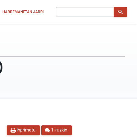
Bilatu
HARREMANETAN JARRI
)
Inprimatu
1 iruzkin