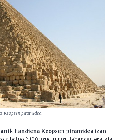
ia: Keopsen piramidea.
lanik handiena Keopsen piramidea izan
soia baino 2.100 urte inguru lehenago eraikia.