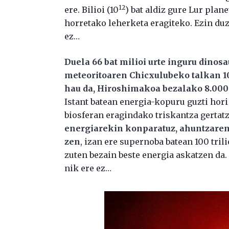
12
ere. Bilioi (10
) bat aldiz gure Lur pl
horretako leherketa eragiteko. Ezin du
ez…
Duela 66 bat milioi urte inguru dino
meteoritoaren Chicxulubeko talkan 1
hau da, Hiroshimakoa bezalako 8.000
Istant batean energia-kopuru guzti hori
biosferan eragindako triskantza gertatz
energiarekin konparatuz, ahuntzaren
zen
, izan ere supernoba batean 100 trili
zuten bezain beste energia askatzen da. 
nik ere ez…