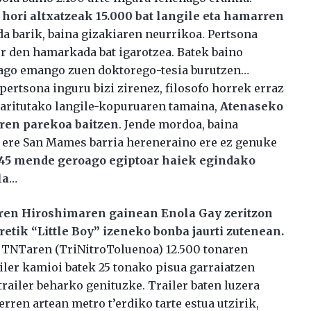
 hori altxatzeak 15.000 bat langile eta hamarren
da barik, baina gizakiaren neurrikoa. Pertsona
er den hamarkada bat igarotzea. Batek baino
iago emango zuen doktorego-tesia burutzen…
ertsona inguru bizi zirenez, filosofo horrek erraz
 aritutako langile-kopuruaren tamaina,
Atenaseko
ren parekoa baitzen
. Jende mordoa, baina
 ere San Mames barria hereneraino ere ez genuke
 45 mende geroago egiptoar haiek egindako
la
…
iren Hiroshimaren gainean Enola Gay zeritzon
etik “Little Boy” izeneko bonba jaurti zutenean.
a TNTaren (TriNitroToluenoa) 12.500 tonaren
ler kamioi batek 25 tonako pisua garraiatzen
trailer beharko genituzke. Trailer baten luzera
rren artean metro t’erdiko tarte estua utzirik,