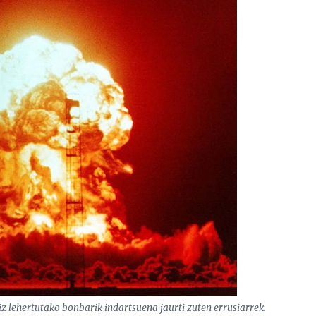
iz lehertutako bonbarik indartsuena jaurti zuten errusiarrek.