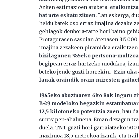
Azken estimazioen arabera,
eraikuntza
bat urte eskatu zituen
. Lan eskerga, du
heldu batek oso erraz imajina dezake z
gehiagok denbora-tarte hori baino geh
Protagorasen sasoian Atenasen 315.000 p
imajina zezakeen piramidea eraikitzen
bizilagunen %5eko pertsona-multzoa
begipean erraz hartzeko modukoa, izan
beteko jende guzti horrekin…
Ezin uka
lanak oraindik orain miresten gaitue
1945eko abuztuaren 6ko 8ak inguru z
B-29 modeloko hegazkin estatubatuarr
12,5 kilotoneko potentzia zuen
, hau d
suntsipen-ahalmena. Eman dezagun trai
duela. TNT guzti hori garraiatzeko 500 
maximoa 18,5 metrokoa izanik, eta traile