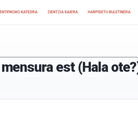
IENTIFIKOKO KATEDRA
ZIENTZIA KAIERA
HARPIDETU BULETINERA
ensura est (Hala ote?