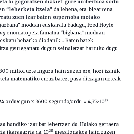
ta bi gogoratzen dizkiet
:
gure unibertsoa sortu
n “leherketa itzela”
da lehena, eta, bigarrena,
rratu zuen izar baten supernoba motako
“jazbana” moduan euskaratu badugu, Fred Hoyle
ang
onomatopeia famatua “bigbana” moduan
 eskatu beharko diodanik… Baten batek
hitza geureganatu dugun seinaletzat hartuko dugu
800 milioi urte inguru hain zuzen ere, hori izanik
keta matematiko erraz batez, pasa ditzagun urteak
17
24 ordu/egun x 3600 segundo/ordu = 4,35×10
 handiko izar bat lehertzen da. Halako gertaera
28
a ikaragarria da, 10
megatonakoa hain zuzen