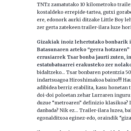
TNTz zamatutako 10 kilometroko trailer
kostaldeko errepide-tartea, gutxi gorab
ere, edonork aurki ditzake Little Boy 
zer gerta zatekeen trailer-ilara luze hor
Gizakiak inoiz lehertutako bonbarik i
Batasunaren arteko “gerra hotzaren” 
errusiarrek Tsar bonba jaurti zuten, i
estatubatuarrei erakusteko zer nolak
bidaltzeko… Tsar bonbaren potentzia 50
indartsuagoa Hiroshimakoa baino!!! Hau 
adibidea berriz erabilita, kasu honetan
doi-doi poloetan zehar Lurraren inguru
duzue “metroaren” definizio klasikoa?
danbada? Nik ez… Trailer-ilara luzea, b
egonalditxoa eginez-edo, oraindik “giz