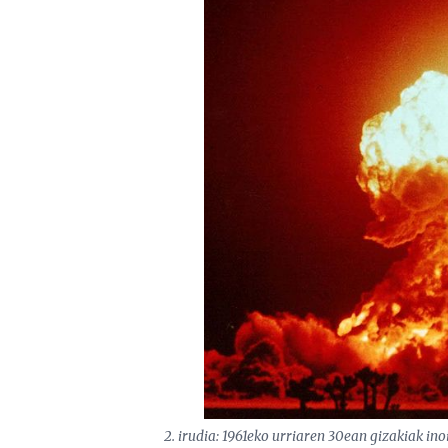
2. irudia: 1961eko urriaren 30ean gizakiak ino