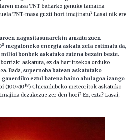
anetaren masa TNT beharko genuke tamaina
zuela TNT-masa guzti hori imajinatu? Lasai nik ere
sauroen nagusitasunarekin amaitu zuen
8
0
megatoneko energia askatu zela estimatu da,
 milioi bonbek askatuko zutena bezain beste
.
 bortizki askatuta, ez da harritzekoa orduko
ea. Bada,
supernoba batean askatutako
 gauerdiko eztul batena baino ahulagoa izango
18
oi (100×10
) Chicxulubeko meteoritok askatuko
Imajina dezakezue zer den hori? Ez, ezta? Lasai,