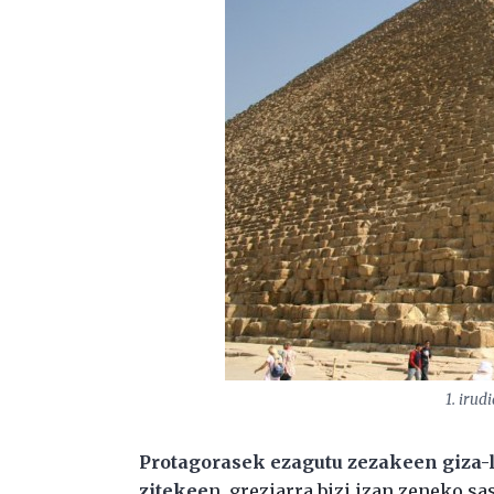
1. irud
Protagorasek ezagutu zezakeen giza-
zitekee
n, greziarra bizi izan zeneko sa