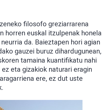
zeneko filosofo greziarrarena
 horren euskal itzulpenak honela
 neurria da. Baieztapen hori agian
ndako gauzei buruz dihardugunean,
koren tamaina kuantifikatu nahi
 ez eta gizakiok naturari eragin
aragarriena ere, ez dut uste
k.