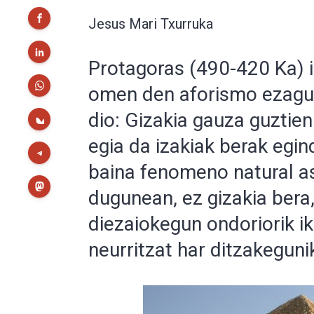
Jesus Mari Txurruka
Protagoras (490-420 Ka) i
omen den aforismo ezagun
dio: Gizakia gauza guztien
egia da izakiak berak egi
baina fenomeno natural as
dugunean, ez gizakia bera,
diezaiokegun ondoriorik ik
neurritzat har ditzakeguni