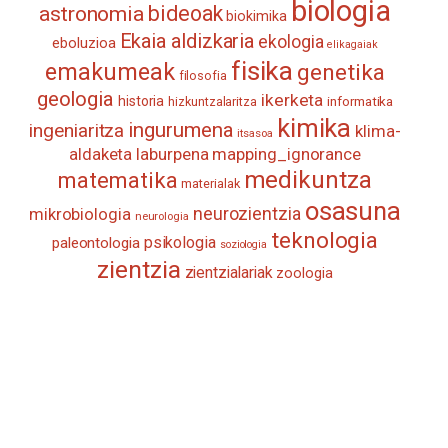
biologia
astronomia
bideoak
biokimika
Ekaia aldizkaria
ekologia
eboluzioa
elikagaiak
fisika
emakumeak
genetika
filosofia
geologia
ikerketa
historia
informatika
hizkuntzalaritza
kimika
ingurumena
ingeniaritza
klima-
itsasoa
aldaketa
laburpena
mapping_ignorance
medikuntza
matematika
materialak
osasuna
neurozientzia
mikrobiologia
neurologia
teknologia
psikologia
paleontologia
soziologia
zientzia
zientzialariak
zoologia