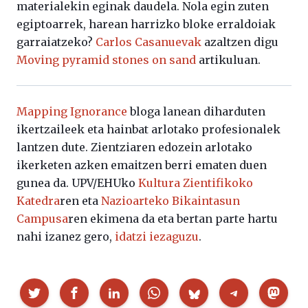
materialekin eginak daudela. Nola egin zuten
egiptoarrek, harean harrizko bloke erraldoiak
garraiatzeko?
Carlos Casanuevak
azaltzen digu
Moving pyramid stones on sand
artikuluan.
Mapping Ignorance
bloga lanean diharduten
ikertzaileek eta hainbat arlotako profesionalek
lantzen dute. Zientziaren edozein arlotako
ikerketen azken emaitzen berri ematen duen
gunea da. UPV/EHUko
Kultura Zientifikoko
Katedra
ren eta
Nazioarteko Bikaintasun
Campusa
ren ekimena da eta bertan parte hartu
nahi izanez gero,
idatzi iezaguzu
.
Partekatu