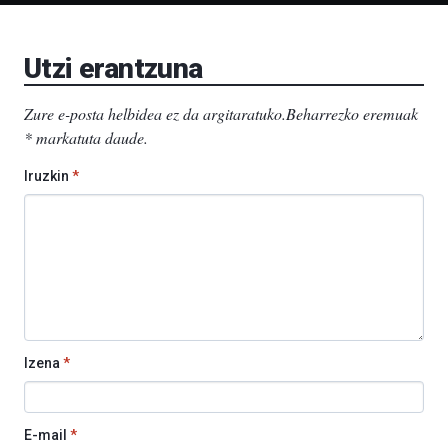
Bizkaia
Aretoa-
EHU…
Utzi erantzuna
Zure e-posta helbidea ez da argitaratuko.
Beharrezko eremuak
*
markatuta daude
.
Iruzkin
*
Izena
*
E-mail
*