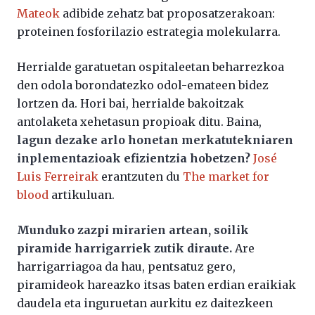
Mateok
adibide zehatz bat proposatzerakoan:
proteinen fosforilazio estrategia molekularra.
Herrialde garatuetan ospitaleetan beharrezkoa
den odola borondatezko odol-emateen bidez
lortzen da. Hori bai, herrialde bakoitzak
antolaketa xehetasun propioak ditu. Baina,
lagun dezake arlo honetan merkatutekniaren
inplementazioak efizientzia hobetzen?
José
Luis Ferreirak
erantzuten du
The market for
blood
artikuluan.
Munduko zazpi mirarien artean, soilik
piramide harrigarriek zutik diraute.
Are
harrigarriagoa da hau, pentsatuz gero,
piramideok hareazko itsas baten erdian eraikiak
daudela eta inguruetan aurkitu ez daitezkeen