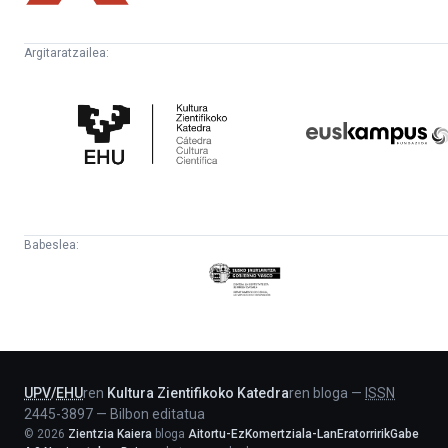
Argitaratzailea:
Kultura
Euskampus
Zientifikoko
Fundazioa
Katedra
Babeslea:
Eusko
Jaurlaritza
-
Lehendakaritza
UPV
/
EHU
ren
Kultura Zientifikoko Katedra
ren bloga
—
ISSN
2445-3897
—
Bilbon editatua
©
2026
Zientzia Kaiera
bloga
Aitortu-EzKomertziala-LanEratorririkGabe