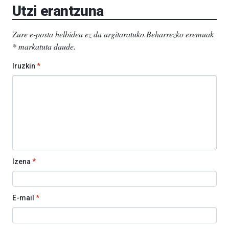
Utzi erantzuna
Zure e-posta helbidea ez da argitaratuko.
Beharrezko eremuak
*
markatuta daude
.
Iruzkin
*
Izena
*
E-mail
*