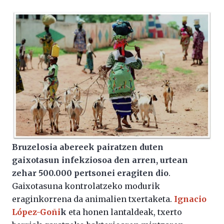
Bruzelosia abereek pairatzen duten
gaixotasun infekziosoa den arren, urtean
zehar 500.000 pertsonei eragiten dio
.
Gaixotasuna kontrolatzeko modurik
eraginkorrena da animalien txertaketa.
Ignacio
López-Goñi
k
eta honen lantaldeak, txerto