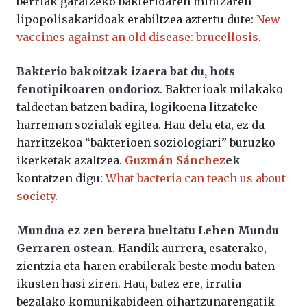
berriak garatzeko bakterioaren mintzaren
lipopolisakaridoak erabiltzea aztertu dute:
New
vaccines against an old disease: brucellosis
.
Bakterio bakoitzak izaera bat du, hots
fenotipikoaren ondorioz
. Bakterioak milakako
taldeetan batzen badira, logikoena litzateke
harreman sozialak egitea. Hau dela eta, ez da
harritzekoa “bakterioen soziologiari” buruzko
ikerketak azaltzea.
Guzmán Sánchez
ek
kontatzen digu:
What bacteria can teach us about
society
.
Mundua ez zen berera bueltatu Lehen Mundu
Gerraren ostean
. Handik aurrera, esaterako,
zientzia eta haren erabilerak beste modu baten
ikusten hasi ziren. Hau, batez ere, irratia
bezalako komunikabideen oihartzunarengatik