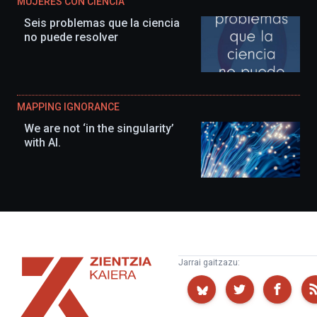
MUJERES CON CIENCIA
Seis problemas que la ciencia
no puede resolver
MAPPING IGNORANCE
We are not ‘in the singularity’
with AI.
Zientzia
Jarrai gaitzazu:
Kaiera