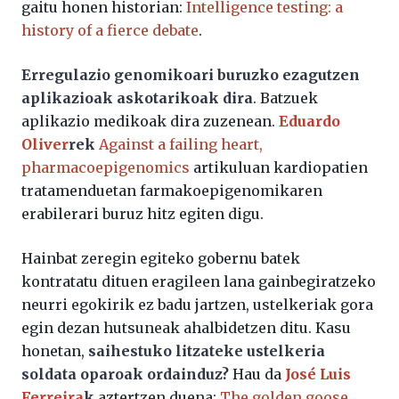
gaitu honen historian:
Intelligence testing: a
history of a fierce debate
.
Erregulazio genomikoari buruzko ezagutzen
aplikazioak askotarikoak dira
. Batzuek
aplikazio medikoak dira zuzenean.
Eduardo
Oliver
rek
Against a failing heart,
pharmacoepigenomics
artikuluan kardiopatien
tratamenduetan farmakoepigenomikaren
erabilerari buruz hitz egiten digu.
Hainbat zeregin egiteko gobernu batek
kontratatu dituen eragileen lana gainbegiratzeko
neurri egokirik ez badu jartzen, ustelkeriak gora
egin dezan hutsuneak ahalbidetzen ditu. Kasu
honetan,
saihestuko litzateke ustelkeria
soldata oparoak ordainduz?
Hau da
José Luis
Ferreira
k
aztertzen duena:
The golden goose