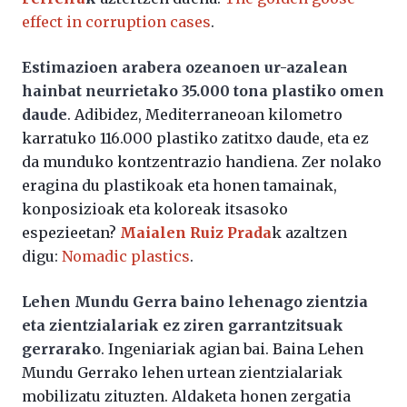
effect in corruption cases
.
Estimazioen arabera ozeanoen ur-azalean
hainbat neurrietako 35.000 tona plastiko omen
daude
. Adibidez, Mediterraneoan kilometro
karratuko 116.000 plastiko zatitxo daude, eta ez
da munduko kontzentrazio handiena. Zer nolako
eragina du plastikoak eta honen tamainak,
konposizioak eta koloreak itsasoko
espezieetan?
Maialen Ruiz Prada
k azaltzen
digu:
Nomadic plastics
.
Lehen Mundu Gerra baino lehenago zientzia
eta zientzialariak ez ziren garrantzitsuak
gerrarako
. Ingeniariak agian bai. Baina Lehen
Mundu Gerrako lehen urtean zientzialariak
mobilizatu zituzten. Aldaketa honen zergatia