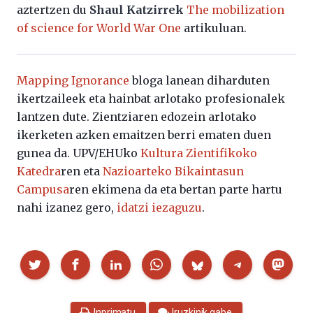
aztertzen du
Shaul Katzirrek
The mobilization
of science for World War One
artikuluan.
Mapping Ignorance
bloga lanean diharduten
ikertzaileek eta hainbat arlotako profesionalek
lantzen dute. Zientziaren edozein arlotako
ikerketen azken emaitzen berri ematen duen
gunea da. UPV/EHUko
Kultura Zientifikoko
Katedra
ren eta
Nazioarteko Bikaintasun
Campusa
ren ekimena da eta bertan parte hartu
nahi izanez gero,
idatzi iezaguzu
.
Partekatu
Inprimatu
Iruzkinik gabe