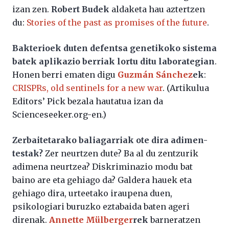
izan zen.
Robert Budek
aldaketa hau aztertzen
du:
Stories of the past as promises of the future
.
Bakterioek duten defentsa genetikoko sistema
batek aplikazio berriak lortu ditu laborategian
.
Honen berri ematen digu
Guzmán Sánchez
ek
:
CRISPRs, old sentinels for a new war
. (Artikulua
Editors’ Pick bezala hautatua izan da
Scienceseeker.org-en.)
Zerbaitetarako baliagarriak ote dira adimen-
testak?
Zer neurtzen dute? Ba al du zentzurik
adimena neurtzea? Diskriminazio modu bat
baino are eta gehiago da? Galdera hauek eta
gehiago dira, urteetako iraupena duen,
psikologiari buruzko eztabaida baten ageri
direnak.
Annette Mülberger
rek
barneratzen