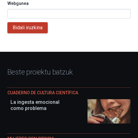
Webgunea
Bidali iruzkina
Beste proiektu batzuk
CUADERNO DE CULTURA CIENTÍFICA
La ingesta emocional
como problema