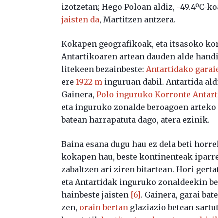
izotzetan; Hego Poloan aldiz, -49.4ºC-ko
jaisten da
, Martitzen antzera.
Kokapen geografikoak, eta itsasoko korr
Antartikoaren artean dauden alde handi 
litekeen bezainbeste:
Antartidako garai
ere
1922 m
inguruan dabil. Antartida ald
Gainera,
Polo inguruko Korronte Antar
eta inguruko zonalde beroagoen arteko 
batean harrapatuta dago, atera ezinik.
Baina esana dugu hau ez dela beti horrel
kokapen hau, beste kontinenteak iparre
zabaltzen ari ziren bitartean. Hori gert
eta Antartidak inguruko zonaldeekin be
hainbeste jaisten
[6]
. Gainera, garai ba
zen,
orain bertan
glaziazio betean sartu