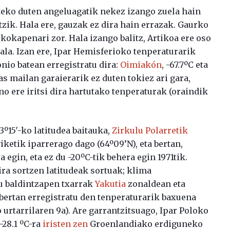
steko duten angeluagatik nekez izango zuela hain
zik. Hala ere, gauzak ez dira hain errazak. Gaurko
 kokapenari zor. Hala izango balitz, Artikoa ere oso
hala. Izan ere, Ipar Hemisferioko tenperaturarik
nio batean erregistratu dira:
Oimiakón
, -67.7ºC eta
sas mailan garaierarik ez duten tokiez ari gara,
ino ere iritsi dira hartutako tenperaturak (oraindik
º15′-ko latitudea baitauka,
Zirkulu Polarretik
iketik iparrerago dago (64º09’N), eta bertan,
 egin, eta ez du -20ºC-tik behera egin 1971tik.
ra sortzen latitudeak sortuak; klima
u baldintzapen txarrak
Yakutia
zonaldean eta
 bertan erregistratu den tenperaturarik baxuena
 urtarrilaren 9a). Are garrantzitsuago, Ipar Poloko
-28.1 ºC-ra
iristen zen
Groenlandiako erdiguneko