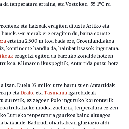
a da tenperatura ertaina, eta Vostoken -55-1ºC-ra
onteek eta haizeak eragiten dituzte Artiko eta
hauek. Garaierak ere eragiten du, baina ez uste
era
ertaina 2.500 m-koa bada ere, Groenlandiakoa
iz, kontinente handia da, hainbat itsasok inguratua.
tikoak
eragotzi egiten du barruko zonalde hotzen
trukea. Klimaren ikuspegitik, Antartida putzu hotz
a izan. Duela 35 milioi urte hartu zuen Antartidak
ra jo eta
Drake
eta
Tasmania
igarobideak
atu aurretik, ez zegoen Polo inguruko korronterik,
roa trukatzeko modua zuelarik, tenperatura ez zen
teko Lurreko tenperatura gaurkoa baino altuagoa
ta baikaude. Badirudi oharkabean glaziazio aldi