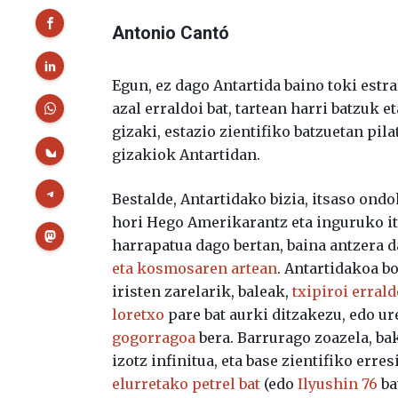
Antonio Cantó
Egun, ez dago Antartida baino toki estr
azal erraldoi bat, tartean harri batzuk 
gizaki, estazio zientifiko batzuetan pil
gizakiok Antartidan.
Bestalde, Antartidako bizia, itsaso ond
hori Hego Amerikarantz eta inguruko its
harrapatua dago bertan, baina antzera 
eta kosmosaren artean
. Antartidakoa b
iristen zarelarik, baleak,
txipiroi erral
loretxo
pare bat aurki ditzakezu, edo ur
gogorragoa
bera. Barrurago zoazela, bak
izotz infinitua, eta base zientifiko err
elurretako petrel bat
(edo
Ilyushin 76
bat