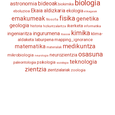
biologia
astronomia
bideoak
biokimika
Ekaia aldizkaria
ekologia
eboluzioa
elikagaiak
fisika
emakumeak
genetika
filosofia
geologia
ikerketa
historia
informatika
hizkuntzalaritza
kimika
ingurumena
ingeniaritza
klima-
itsasoa
aldaketa
laburpena
mapping_ignorance
medikuntza
matematika
materialak
osasuna
neurozientzia
mikrobiologia
neurologia
teknologia
psikologia
paleontologia
soziologia
zientzia
zientzialariak
zoologia