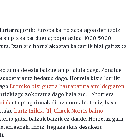
alurtarragorik: Europa baino zabalagoa den izotz-
eta su pixka bat duena; populazioa, 1000-5000
atuta. Izan ere horrelakoetan bakarrik bizi gaitezke
oko zonalde estu batzuetan pilatuta dago. Zonalde
asoetarantz hedatua dago. Horrela bizia larriki
dago
Lurreko bizi guztia harrapatuta amildegiaren
ortizkiago zokoratua dago hala ere. Lehorrera
doiak
eta pinguinoak dituzu nonahi. Inoiz, basa
etako
hartz txikia
[1]
,
Chuck Norris baino
terio gutxi batzuk baizik ez daude. Horretaz gain,
esistenteenak. Inoiz, hegaka ikus dezakezu
).