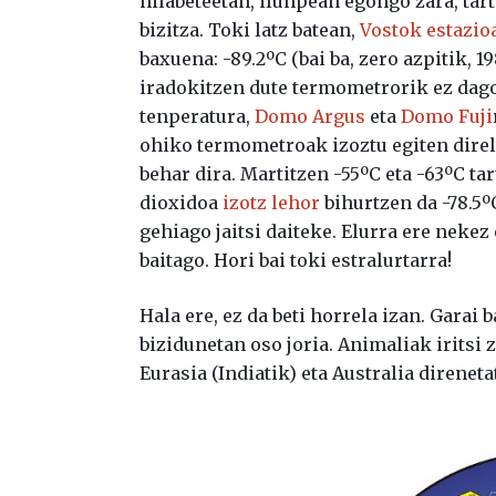
hilabeteetan, ilunpean egongo zara, tar
bizitza. Toki latz batean,
Vostok estazio
baxuena: -89.2ºC (bai ba, zero azpitik, 1
iradokitzen dute termometrorik ez dagoe
tenperatura,
Domo Argus
eta
Domo Fuji
ohiko termometroak izoztu egiten direl
behar dira. Martitzen -55ºC eta -63ºC ta
dioxidoa
izotz lehor
bihurtzen da -78.5º
gehiago jaitsi daiteke. Elurra ere nekez
baitago. Hori bai toki estralurtarra!
Hala ere, ez da beti horrela izan. Garai 
bizidunetan oso joria. Animaliak iritsi
Eurasia (Indiatik) eta Australia direnet