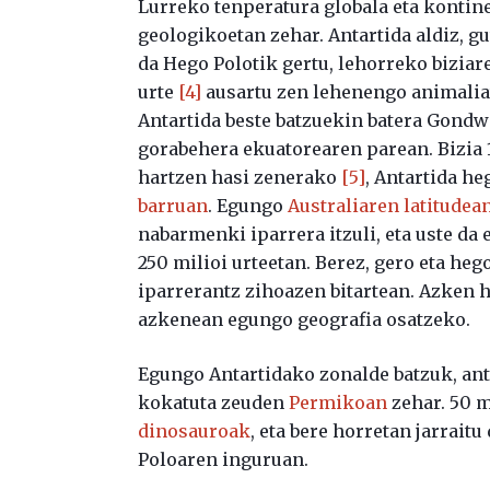
Lurreko tenperatura globala eta kontin
geologikoetan zehar. Antartida aldiz, g
da Hego Polotik gertu, lehorreko biziar
urte
[4]
ausartu zen lehenengo animaliatx
Antartida beste batzuekin batera Gondw
gorabehera ekuatorearen parean. Bizia 
hartzen hasi zenerako
[5]
, Antartida h
barruan
. Egungo
Australiaren latitudea
nabarmenki iparrera itzuli, eta uste da
250 milioi urteetan. Berez, gero eta heg
iparrerantz zihoazen bitartean. Azken h
azkenean egungo geografia osatzeko.
Egungo Antartidako zonalde batzuk, ant
kokatuta zeuden
Permikoan
zehar. 50 m
dinosauroak
, eta bere horretan jarrait
Poloaren inguruan.