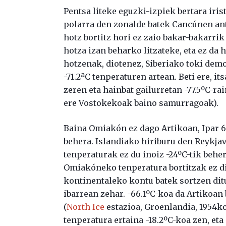
Pentsa liteke eguzki-izpiek bertara iri
polarra den zonalde batek Cancúnen ant
hotz bortitz hori ez zaio bakar-bakarrik
hotza izan beharko litzateke, eta ez da 
hotzenak, diotenez, Siberiako toki demo
-71.2ªC tenperaturen artean. Beti ere, it
zeren eta hainbat gailurretan -77.5ºC-ra
ere Vostokekoak baino samurragoak).
Baina Omiakón ez dago Artikoan, Ipar 63
behera. Islandiako hiriburu den Reykjav
tenperaturak ez du inoiz -24ºC-tik behera
Omiakóneko tenperatura bortitzak ez di
kontinentaleko kontu batek sortzen dit
ibarrean zehar. -66.1ºC-koa da Artikoan
(
North Ice
estazioa, Groenlandia, 1954ko
tenperatura ertaina -18.2ºC-koa zen, eta 