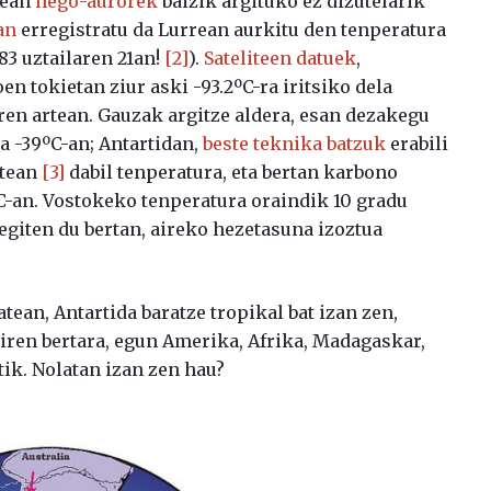
tean
hego-aurorek
baizik argituko ez dizutelarik
an
erregistratu da Lurrean aurkitu den tenperatura
983 uztailaren 21an!
[2]
).
Sateliteen datuek
,
n tokietan ziur aski -93.2ºC-ra iritsiko dela
ren artean. Gauzak argitze aldera, esan dezakegu
a -39ºC-an; Antartidan,
beste teknika batzuk
erabili
rtean
[3]
dabil tenperatura, eta bertan karbono
C-an. Vostokeko tenperatura oraindik 10 gradu
 egiten du bertan, aireko hezetasuna izoztua
batean, Antartida baratze tropikal bat izan zen,
 ziren bertara, egun Amerika, Afrika, Madagaskar,
atik. Nolatan izan zen hau?