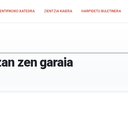
IENTIFIKOKO KATEDRA
ZIENTZIA KAIERA
HARPIDETU BULETINERA
zan zen garaia