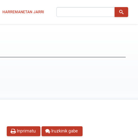
Bilatu
HARREMANETAN JARRI
Inprimatu
Iruzkinik gabe