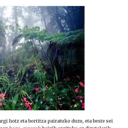
argi hotz eta bortitza pairatuko duzu, eta beste sei