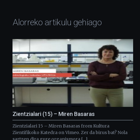
Alorreko artikulu gehiago
Zientzialari (15) – Miren Basaras
Zientzialari 15 – Miren Basaras from Kultura
Zientifikoko Katedra on Vimeo. Zer da birus bat? Nola
sartzen dira gure organismora […]