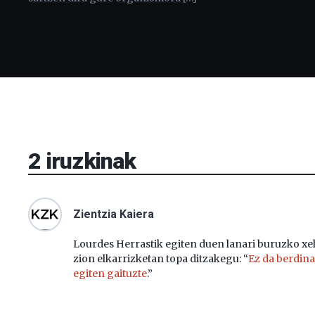
2
iruzkinak
Zientzia Kaiera
Lourdes Herrastik egiten duen lanari buruzko x
zion elkarrizketan topa ditzakegu: “
Ez da berdina
egiten gaituzte
.”