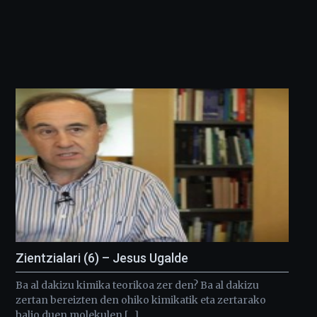
Zientzialari (6) – Jesus Ugalde
Ba al dakizu kimika teorikoa zer den? Ba al dakizu
zertan bereizten den ohiko kimikatik eta zertarako
balio duen molekulen […]