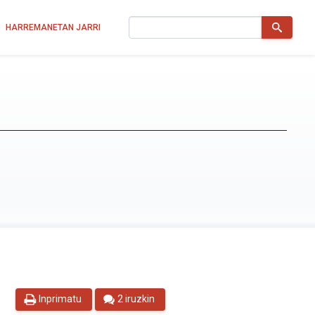
Bilatu
HARREMANETAN JARRI
Inprimatu
2 iruzkin