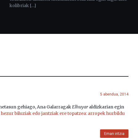
kolibriak […]
5 abendua, 2014
ehetasun gehiago, Ana Galarragak
Elhuyar
aldizkarian egin
 hezur biluziak edo jantziak ere topatzea: arropek hurbildu
Eman iritzia