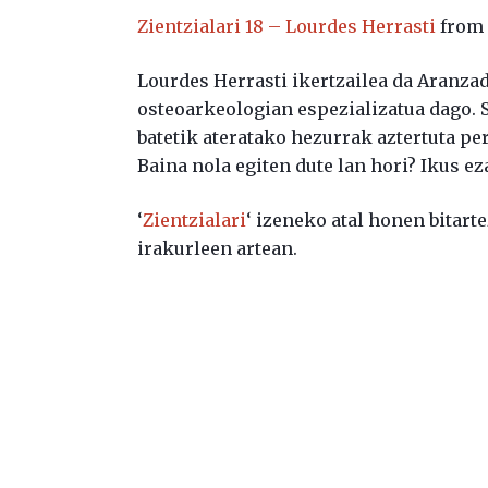
Zientzialari 18 – Lourdes Herrasti
fro
Lourdes Herrasti ikertzailea da Aranzad
osteoarkeologian espezializatua dago.
batetik ateratako hezurrak aztertuta per
Baina nola egiten dute lan hori? Ikus e
‘
Zientzialari
‘ izeneko atal honen bitart
irakurleen artean.