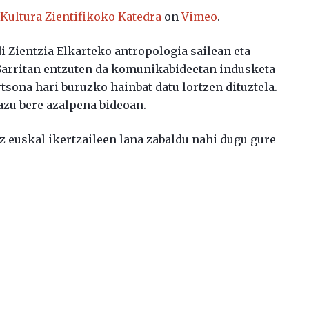
m
Kultura Zientifikoko Katedra
on
Vimeo
.
i Zientzia Elkarteko antropologia sailean eta
 Sarritan entzuten da komunikabideetan indusketa
tsona hari buruzko hainbat datu lortzen dituztela.
zazu bere azalpena bideoan.
ez euskal ikertzaileen lana zabaldu nahi dugu gure