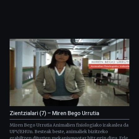
Zientzialari (7) – Miren Bego Urrutia
Miren Bego Urrutia Animalien fisiologiako irakaslea da
UPV/EHUn. Besteak beste, animaliek bizitzeko
erabiltzen dituzten mekanismootaz hitz egin digu. Erle