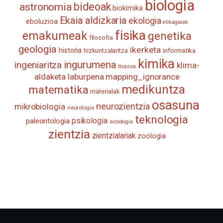
biologia
astronomia
bideoak
biokimika
Ekaia aldizkaria
ekologia
eboluzioa
elikagaiak
fisika
emakumeak
genetika
filosofia
geologia
ikerketa
historia
informatika
hizkuntzalaritza
kimika
ingurumena
ingeniaritza
klima-
itsasoa
aldaketa
laburpena
mapping_ignorance
medikuntza
matematika
materialak
osasuna
neurozientzia
mikrobiologia
neurologia
teknologia
psikologia
paleontologia
soziologia
zientzia
zientzialariak
zoologia