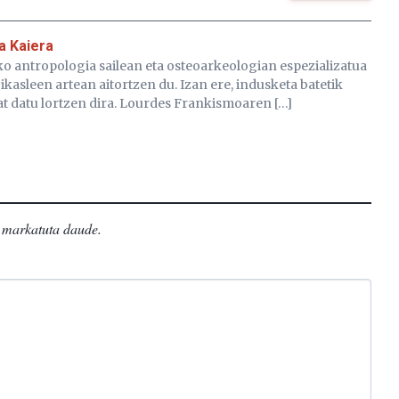
ia Kaiera
eko antropologia sailean eta osteoarkeologian espezializatua
ikasleen artean aitortzen du. Izan ere, indusketa batetik
t datu lortzen dira. Lourdes Frankismoaren […]
markatuta daude
.