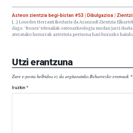
Asteon zientzia begi-bistan #53 | Dibulgazioa | Zientz
[…] Lourdes Herrasti ikerlaria da Aranzadi Zientzia Elkart
dago. ‘Bones’ telesailak osteoarkeologia modan jarri duela 
ateratako hezurrak aztertuta pertsona hari buruzko hainba
Utzi erantzuna
Zure e-posta helbidea ez da argitaratuko.
Beharrezko eremuak
*
Iruzkin
*