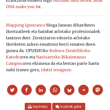
Erantzuna ematen digu
Guzmán Sánchezek
:
Junk
DNA make you fat
.
Mapping Ignorance
bloga lanean diharduten
ikertzaileek eta hainbat arlotako profesionalek
lantzen dute. Zientziaren edozein arlotako
ikerketen azken emaitzen berri ematen duen
gunea da. UPV/EHUko
Kultura Zientifikoko
Katedra
ren eta
Nazioarteko Bikaintasun
Campusa
ren ekimena da eta bertan parte hartu
nahi izanez gero,
idatzi iezaguzu
.
Partekatu
Inprimatu
Iruzkinik gabe