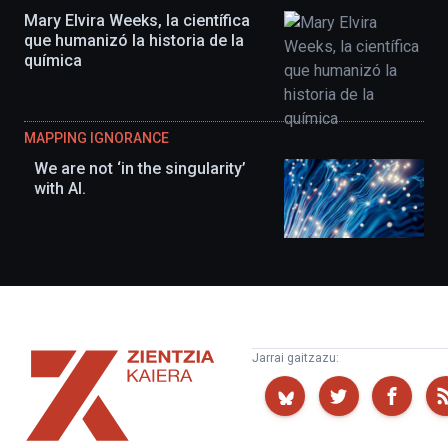
Mary Elvira Weeks, la científica
que humanizó la historia de la
química
MAPPING IGNORANCE
We are not ‘in the singularity’
with AI.
Zientzia
Jarrai gaitzazu:
Kaiera