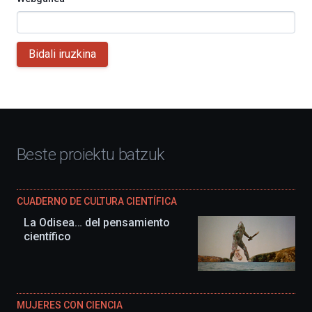
Bidali iruzkina
Beste proiektu batzuk
CUADERNO DE CULTURA CIENTÍFICA
La Odisea… del pensamiento
científico
MUJERES CON CIENCIA