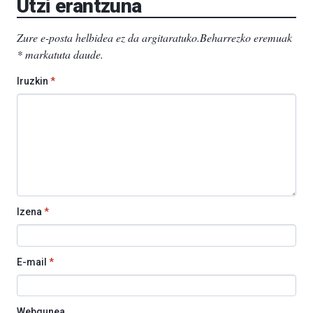
Utzi erantzuna
Zure e-posta helbidea ez da argitaratuko.
Beharrezko eremuak
*
markatuta daude
.
Iruzkin
*
Izena
*
E-mail
*
Webgunea