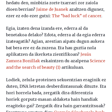
hedatu den, minbizia zorte txarrari zor zaiola
dioen berrian?
Jaime de Juanek
azaltzen digunez,
ezer ez edo ezer gutxi:
The “bad luck” of cancer
.
Egia, izaten dena izanda ere, ederra al da
benetakoa delako? Edota, ederra al da egia ederra
izateagatik? Agian, arestian aipatu dugun aukera
bat bera ere ez da zuzena. Eta hau guztia nola
aplikatzen da ikerketa zientifikoan?
Jesús
Zamora Bonillak
eskaintzen du azalpena
Science
and the search of beauty (1)
artikuluan.
Lodiek, zelula-proteinen sekuentzian eraginik ez
duten, DNA letretan desberdintasunak dituzte. Eta
hori horrela bada, zergatik dira diferentzia
horiek gorputz-masan aldaketa hain handiak
eragiteko gai? Zergatik dira hain garrantzitsuak?