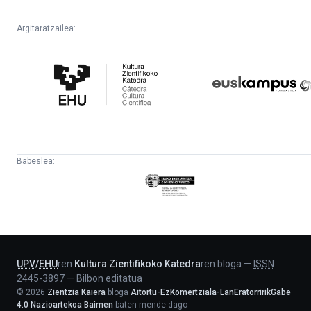
Argitaratzailea:
Kultura
Euskampus
Zientifikoko
Fundazioa
Katedra
Babeslea:
Eusko
Jaurlaritza
-
Lehendakaritza
UPV
/
EHU
ren
Kultura Zientifikoko Katedra
ren bloga
—
ISSN
2445-3897
—
Bilbon editatua
©
2026
Zientzia Kaiera
bloga
Aitortu-EzKomertziala-LanEratorririkGabe
4.0 Nazioartekoa Baimen
baten mende dago